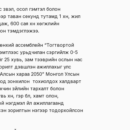
үзвэл, осол гэмтэл болон
эр таван секунд тутамд 1 хүн, жил
лдаж, 600 сая хүн хөгжлийн
он тэмдэглэжээ.
өнхий ассемблейн “Тогтвортой
гэмтлээс урьдчилан сэргийлж 0-5
йг 25 хувь, зам тээврийн ослын нас
орилт дэвшүүлэн ажиллахыг улс
“Алсын хараа 2050” Монгол Улсын
год зонхилон тохиолдох халдварт
хүчин зүйлийн тархалт болон
 хүн, гэр бүл, хамт олон,
й нэгдмэл үйл ажиллагаанд
дсэн зорилтын нэгээр тодорхойлсон