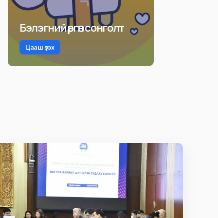
Бэлэгний өргөн сонголт
Цааш үзэх