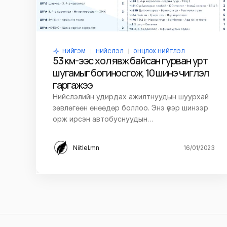
НИЙГЭМ
НИЙСЛЭЛ
ОНЦЛОХ НИЙТЛЭЛ
53 км-ээс хол явж байсан гурван урт
шугамыг богиносгож, 10 шинэ чиглэл
гаргажээ
Нийслэлийн удирдах ажилтнуудын шуурхай
зөвлөгөөн өнөөдөр боллоо. Энэ үеэр шинээр
орж ирсэн автобуснуудын…
Niitlel.mn
16/01/2023