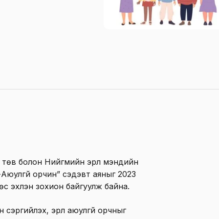
 төв болон Нийгмийн эрүүл мэндийн
-Аюулгүй орчин” сэдэвт аяныг 2023
өс эхлэн зохион байгуулж байна.
 сэргийлэх, эрүүл аюулгүй орчныг