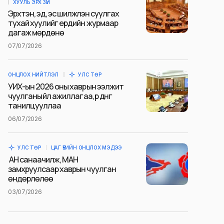
ХУУЛЬ ЭРХ ЗҮЙ
Эрхтэн, эд, эс шилжүүлэн суулгах
тухай хуулийг ердийн журмаар
дагаж мөрдөнө
07/07/2026
ОНЦЛОХ НИЙТЛЭЛ
УЛС ТӨР
УИХ-ын 2026 оны хаврын ээлжит
чуулганы үйл ажиллагаа, үр дүнг
танилцууллаа
06/07/2026
УЛС ТӨР
ЦАГ ҮЕИЙН ОНЦЛОХ МЭДЭЭ
АН санаачилж, МАН
замхруулсаар хаврын чуулган
өндөрлөлөө
03/07/2026