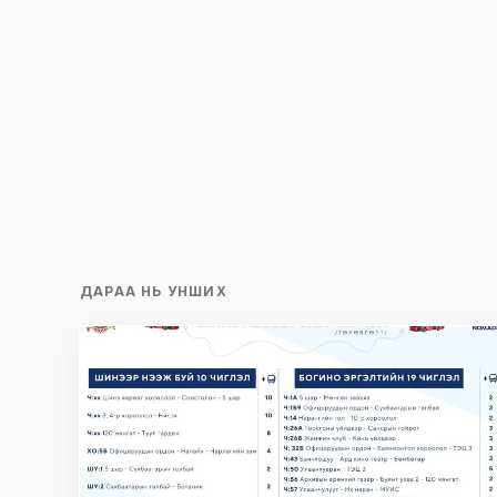
Name
*
Сэтгэгдэл
*
Save my name and e-mail in this br
time I comment.
ДАРАА НЬ УНШИХ
Илгээх