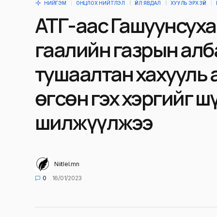
НИЙГЭМ
ОНЦЛОХ НИЙТЛЭЛ
ҮЙЛ ЯВДАЛ
ХУУЛЬ ЭРХ ЗҮЙ
АТГ-аас Гашуунсуха
гаалийн газрын алб
тушаалтан хахууль 
өгсөн гэх хэргийг ш
шилжүүлжээ
Niitlel.mn
0
16/01/2023