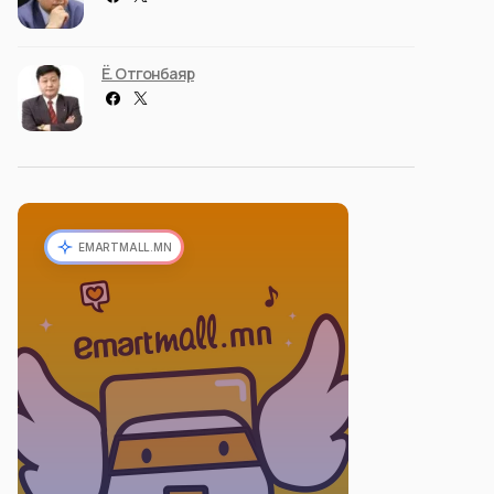
Ё. Отгонбаяр
EMARTMALL.MN