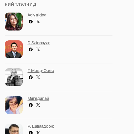
НИЙТЛЭЛЧИД
Adiya Idea
D. Sainbayar
Г. Мэнд-Ооёо
Мөнгөндалай
Р. Даваадорж