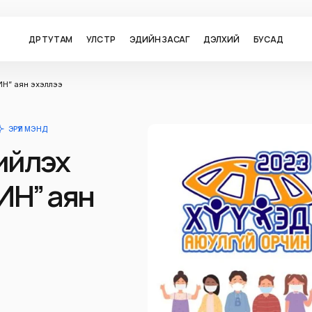
ӨДӨР ТУТАМ
УЛС ТӨР
ЭДИЙН ЗАСАГ
ДЭЛХИЙ
БУСАД
ИН” аян эхэллээ
ЭРҮҮЛ МЭНД
ийлэх
ИН” аян