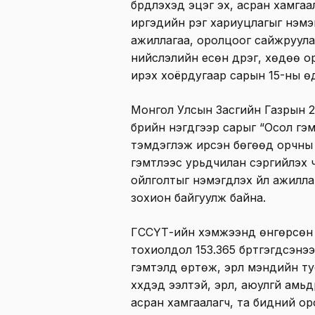
бүрдүүлэхэд эцэг эх, асран хамга
иргэдийн үүрэг хариуцлагыг нэм
ажиллагаа, оролцоог сайжруула
нийслэлийн есөн дүүрэг, хөдөө 
ирэх хоёрдугаар сарын 15-ны өд
Монгол Улсын Засгийн Газрын 2
бүрийн нэгдүгээр сарыг “Осол г
тэмдэглэж ирсэн бөгөөд орчны эрү
гэмтлээс урьдчилан сэргийлэх 
ойлголтыг нэмэгдүүлэх үйл ажил
зохион байгуулж байна.
ГССҮТ-ийн хэмжээнд өнгөрсөн 
тохиолдол 153.365 бүртгэгдсэнээс
гэмтэлд өртөж, эрүүл мэндийн т
хүүхдэд ээлтэй, эрүүл, аюулгүй амь
асран хамгаалагч, та бидний о