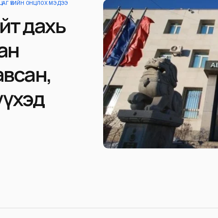
ЦАГ ҮЕИЙН ОНЦЛОХ МЭДЭЭ
йт дахь
ан
авсан,
үүхэд