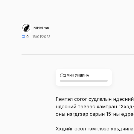
Niitlel.mn
0
16/01/2023
2 МИН УНШИНА
Гэмтэл согог судлалын үндэсний
үндэсний төвөөс хамтран “Хүүхэд
оны нэгдүгээр сарын 15-ны өдрө
Хүүхдийг осол гэмтлээс урьдчилан