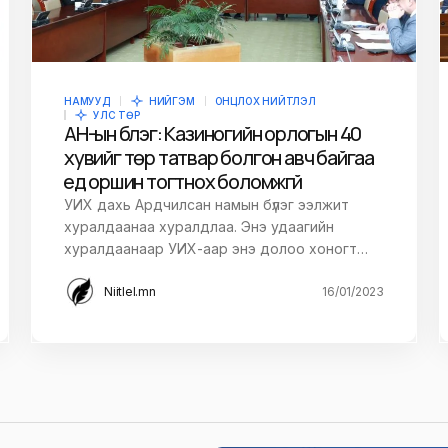
НАМУУД
НИЙГЭМ
ОНЦЛОХ НИЙТЛЭЛ
УЛС ТӨР
АН-ын бүлэг: Казиногийн орлогын 40
хувийг төр татвар болгон авч байгаа
үед оршин тогтнох боломжгүй
УИХ дахь Ардчилсан намын бүлэг ээлжит
хуралдаанаа хуралдлаа. Энэ удаагийн
хуралдаанаар УИХ-аар энэ долоо хоногт…
Niitlel.mn
16/01/2023