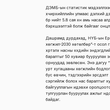
ДЭМБ-ын статистик мэдээллээс 
хүчирхийллийн улмаас дэлхий дэ
бүр нийт 5.8 сая хүн амь насаа а
бэрхшээлтэй болж байгааг онцл
Дашрамд дурдахад, НҮБ-ын Ер
хөгжил-2030 хөтөлбөр”-т осол 
хүртэлх насны хүүхдийн эндэгдли
баралтыг 50 хувиар бууруулах з
орнуудад зөвлөсөн. Энэ дагуу 
урт хугацааны хөгжлийн бодло
бус өвчин, тэдгээрийн эрсдэлт 
сэргийлж болох нас баралтыг хувь
байгууллагын идэвхи оролцоото
тулгуурлан бууруулах ажлыг үн
байдаг.