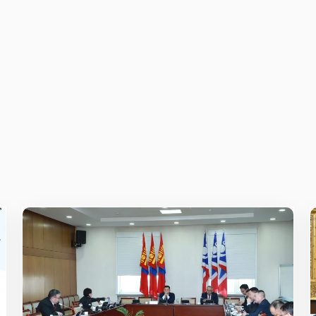
E-mail
*
owser for the next