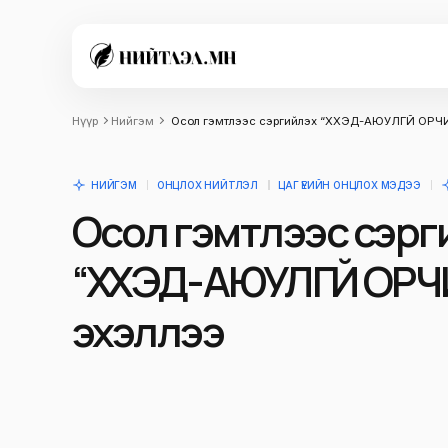
Нүүр
Нийгэм
Осол гэмтлээс сэргийлэх “ХҮҮХЭД-АЮУЛГҮЙ ОРЧ
НИЙГЭМ
ОНЦЛОХ НИЙТЛЭЛ
ЦАГ ҮЕИЙН ОНЦЛОХ МЭДЭЭ
Осол гэмтлээс сэрг
“ХҮҮХЭД-АЮУЛГҮЙ ОРЧ
эхэллээ