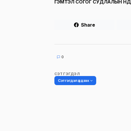
ГЭМТЭЛ СОГОГ СУДЛАЛЫН ҮН
Share
0
СЭТГЭГДЭЛ
Сэтгэгдэл үлдээх
Таны имэйл хаягийг нийтлэхгүй.
Шаардлагатай талбаруудыг
*
гэ
тэмдэглэсэн