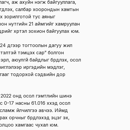
алагч, аж ахуйн нэгж байгууллага,
эгдүүлэх, салбар хоорондын хамтын
х зорилготой тус аяныг
орон нутгийн 21 аймгийг хамруулан
рийг хүртэл зохион байгуулах юм.
24 дүгээр тогтоолын дагуу жил
эмтэлтэй тэмцэх сар” болгон
үл, аюулгүй байдлыг бүрдүүлэх, осол
чиглэлээр иргэдийн мэдлэг,
лагааг тодорхой сэдвийн дор
2022 онд осол гэмтлийн шинэ
 0-17 насны 61.016 хүүхэд осол
усламж үйлчилгээ авчээ. Иймд
драх орчныг бүрдүүлэхэд эцэг эх,
ролцоо хамгаас чухал юм.