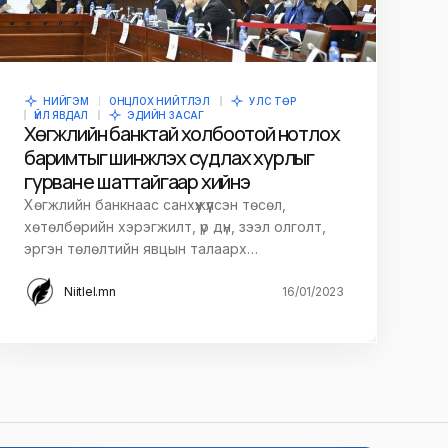
НИЙГЭМ
ОНЦЛОХ НИЙТЛЭЛ
УЛС ТӨР
ҮЙЛ ЯВДАЛ
ЭДИЙН ЗАСАГ
Хөгжлийн банктай холбоотой нотлох
баримтыг шинжлэх судлах хурлыг
гурван үе шаттайгаар хийнэ
Хөгжлийн банкнаас санхүүжүүлсэн төсөл,
хөтөлбөрийн хэрэгжилт, үр дүн, зээл олголт,
эргэн төлөлтийн явцын талаарх…
Niitlel.mn
16/01/2023