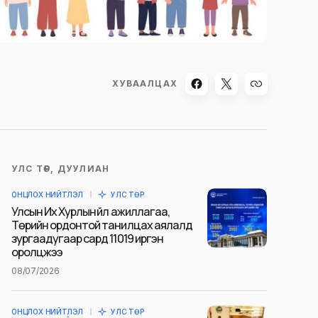
ХУВААЛЦАХ
УЛС ТӨР, ДУУЛИАН
ОНЦЛОХ НИЙТЛЭЛ
УЛС ТӨР
Улсын Их Хурлын үйл ажиллагаа,
Төрийн ордонтой танилцах аялалд
зургаадугаар сард 11019 иргэн
оролцжээ
08/07/2026
ОНЦЛОХ НИЙТЛЭЛ
УЛС ТӨР