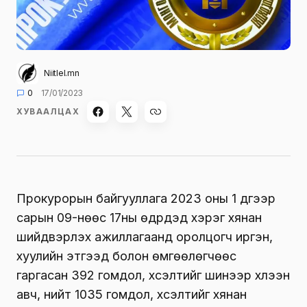
Niitlel.mn
0
17/01/2023
ХУВААЛЦАХ
Прокурорын байгууллага 2023 оны 1 дүгээр
сарын 09-нөөс 17ны өдрүүдэд хэрэг хянан
шийдвэрлэх ажиллагаанд оролцогч иргэн,
хуулийн этгээд болон өмгөөлөгчөөс
гаргасан 392 гомдол, хүсэлтийг шинээр хүлээн
авч, нийт 1035 гомдол, хүсэлтийг хянан