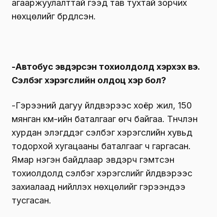
агааржуулалттай гээд тав тухтай зорчих
нөхцөлийг бүрдүүлсэн.
-Автобус эвдэрсэн тохиолдолд хэрхэх вэ.
Сэлбэг хэрэгслийн олдоц хэр бол?
-Гэрээний дагуу үйлдвэрээс хоёр жил, 150
мянган км-ийн баталгааг өгч байгаа. Түүнчлэн
хурдан элэгддэг сэлбэг хэрэгслийн хувьд
тодорхой хугацааны баталгааг ч гаргасан.
Ямар нэгэн байдлаар эвдэрч гэмтсэн
тохиолдолд сэлбэг хэрэгслийг үйлдвэрээс
захиалаад нийлүүлэх нөхцөлийг гэрээндээ
тусгасан.