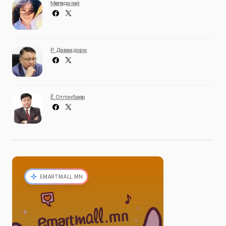
Мөнгөндалай
Р. Даваадорж
Ё. Отгонбаяр
EMARTMALL.MN