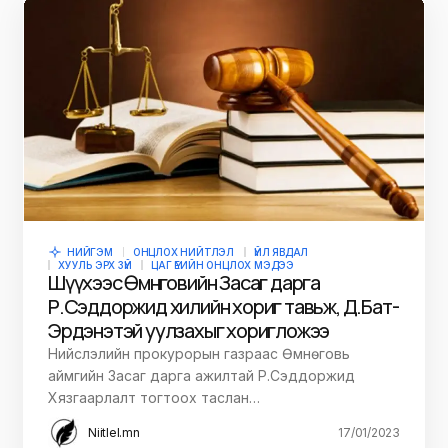
НИЙГЭМ
ОНЦЛОХ НИЙТЛЭЛ
ҮЙЛ ЯВДАЛ
ХУУЛЬ ЭРХ ЗҮЙ
ЦАГ ҮЕИЙН ОНЦЛОХ МЭДЭЭ
Шүүхээс Өмнөговийн Засаг дарга
Р.Сэддоржид хилийн хориг тавьж, Д.Бат-
Эрдэнэтэй уулзахыг хоригложээ
Нийслэлийн прокурорын газраас Өмнөговь
аймгийн Засаг дарга ажилтай Р.Сэддоржид
Хязгаарлалт тогтоох таслан…
Niitlel.mn
17/01/2023