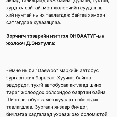
аваад танилцаад явж байна. Дулаан, тухтай,
хурд хүч сайтай, мөн жолоочийн суудал нь
хий нумтай нь их таалагдаж байгаа хэмээн
сэтгэгдлээ хуваалцлаа.
Зорчигч тээврийн нэгтгэл ОНӨААТҮГ-ын
жолооч Д.Энхтулга:
-Өмнө нь би “Daewoo” маркийн автобус
зургаан жил барьсан. Хуучин, байнга
эвдэрдэг, тухгүй автобусаа актлаад шинэ
тэрэг жолоодох болсондоо баяртай байна.
Шинэ автобус камержуулалт сайн нь их
таалагдлаа. Зургаан янзаар бичдэг,
бичлэгээ хадгалаад ухрааж үзэх боломжтой