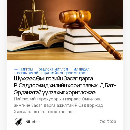
НИЙГЭМ
ОНЦЛОХ НИЙТЛЭЛ
ҮЙЛ ЯВДАЛ
ХУУЛЬ ЭРХ ЗҮЙ
ЦАГ ҮЕИЙН ОНЦЛОХ МЭДЭЭ
Шүүхээс Өмнөговийн Засаг дарга
Р.Сэддоржид хилийн хориг тавьж, Д.Бат-
Эрдэнэтэй уулзахыг хоригложээ
Нийслэлийн прокурорын газраас Өмнөговь
аймгийн Засаг дарга ажилтай Р.Сэддоржид
Хязгаарлалт тогтоох таслан…
Niitlel.mn
17/01/2023