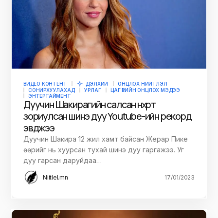
ВИДЕО КОНТЕНТ
ДЭЛХИЙ
ОНЦЛОХ НИЙТЛЭЛ
СОНИРХУУЛАХАД
УРЛАГ
ЦАГ ҮЕИЙН ОНЦЛОХ МЭДЭЭ
ЭНТЕРТАЙМЕНТ
Дуучин Шакирагийн салсан нөхөртөө
зориулсан шинэ дуу Youtube-ийн рекорд
эвджээ
Дуучин Шакира 12 жил хамт байсан Жерар Пике
өөрийг нь хуурсан тухай шинэ дуу гаргажээ. Уг
дуу гарсан даруйдаа…
Niitlel.mn
17/01/2023