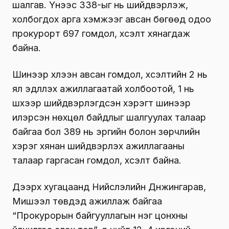
шалгав. Үүнээс 338-ыг нь шийдвэрлэж,
холбогдох арга хэмжээг авсан бөгөөд одоо
прокурорт 697 гомдол, хүсэлт хянагдаж
байна.
Шинээр хүлээн авсан гомдол, хүсэлтийн 2 нь
ял эдлүүлэх ажиллагаатай холбоотой, 1 нь
шүүхээр шийдвэрлэгдсэн хэрэгт шинээр
илэрсэн нөхцөл байдлыг шалгуулах талаар
байгаа бол 389 нь эрүүгийн болон зөрчлийн
хэрэг хянан шийдвэрлэх ажиллагааны
талаар гаргасан гомдол, хүсэлт байна.
Дээрх хугацаанд Нийслэлийн Дүнжингарав,
Мишээл төвүүдэд ажиллаж байгаа
“Прокурорын байгууллагын нэг цонхны