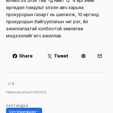
үйлчилгээ үзүүлэх төв”-үүд нийт 12 4 иргэний
өргөдөл гомдлыг хүлээн авч харьяа
прокурорын газарт нь шилжүүлж, 10 иргэнд
прокурорын байгууллагын чиг үүрэг, үйл
ажиллагаатай холбоотой зөвлөгөө
мэдээллийг өгч ажиллав.
Share
Tweet
0
Нийтлэсэн огноо
17/01/2023
СЭТГЭГДЭЛ
Сэтгэгдэл үлдээх