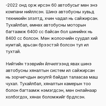
-2022 онд орж ирсэн 60 автобусыг мөн энэ
компани нийлүүлсэн. Шинэ автобусны хувьд
техникийн үзүүлэлтүүд, хүчин чадал нь сайжирсан.
Тухайлбал, өмнөх автобусны моторын
багтаамж 6400 cc байсан бол шинийнх нь
8400 сс болсон. Мөн жолоочийн суудал хий
нумтай, арьсан бүрээстэй болсон тул илүү
тухтай.
Нийтийн тээврийн үйлчилгээнд явах шинэ
автобусны хяналтын систем илүү сайжирсан
нь зорчигчдын аюулгүй байдал талаасаа маш
чухал. Тухайлбал, хяналтын камерын тоо
болон багтаамж нэмэгдсэн, мөн онлайнаар
холбогдох, хянах боломжийг бүрдүүлсэн.