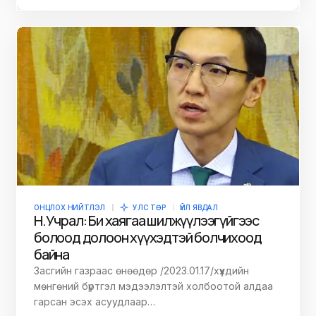
ОНЦЛОХ НИЙТЛЭЛ
УЛС ТӨР
ҮЙЛ ЯВДАЛ
Н.Учрал: Би хаягаа шилжүүлээгүйгээс
болоод долоон хүүхэдтэй болчихоод
байна
Засгийн газраас өнөөдөр /2023.01.17/хүүхдийн
мөнгөний бүртгэл мэдээлэлтэй холбоотой алдаа
гарсан эсэх асуудлаар…