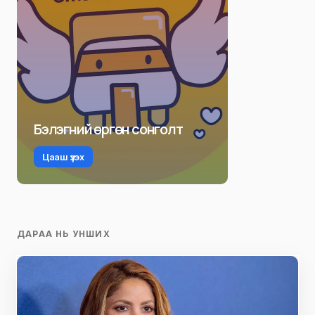
Бэлэгний өргөн сонголт
Цааш үзэх
ДАРАА НЬ УНШИХ