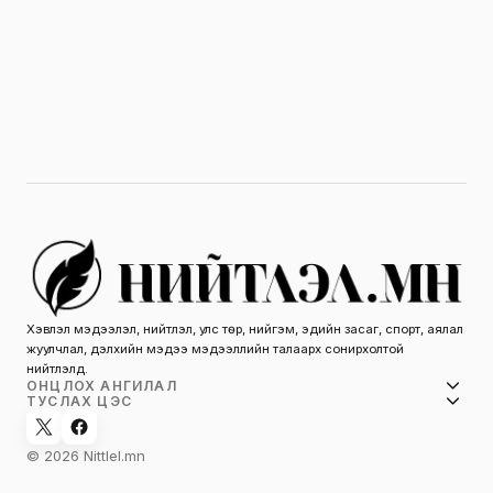
Хэвлэл мэдээлэл, нийтлэл, улс төр, нийгэм, эдийн засаг, спорт, аялал
жуулчлал, дэлхийн мэдээ мэдээллийн талаарх сонирхолтой
нийтлэлүүд.
ОНЦЛОХ АНГИЛАЛ
ТУСЛАХ ЦЭС
© 2026 Nittlel.mn