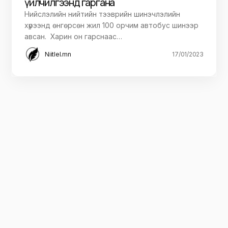
үйлчилгээнд гаргана
Нийслэлийн нийтийн тээврийн шинэчлэлийн
хүрээнд өнгөрсөн жил 100 орчим автобус шинээр
авсан. Харин он гарснаас…
Niitlel.mn
17/01/2023