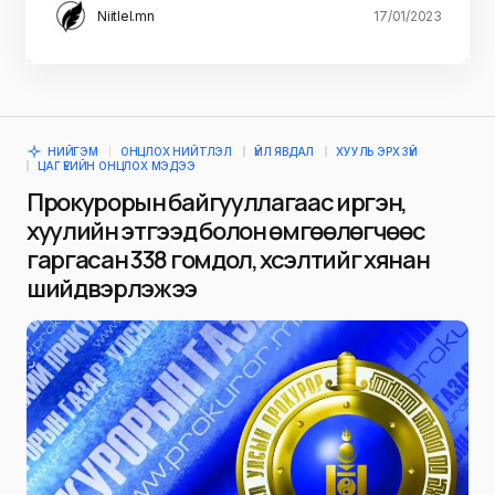
Niitlel.mn
17/01/2023
НИЙГЭМ
ОНЦЛОХ НИЙТЛЭЛ
ҮЙЛ ЯВДАЛ
ХУУЛЬ ЭРХ ЗҮЙ
ЦАГ ҮЕИЙН ОНЦЛОХ МЭДЭЭ
Прокурорын байгууллагаас иргэн,
хуулийн этгээд болон өмгөөлөгчөөс
гаргасан 338 гомдол, хүсэлтийг хянан
шийдвэрлэжээ