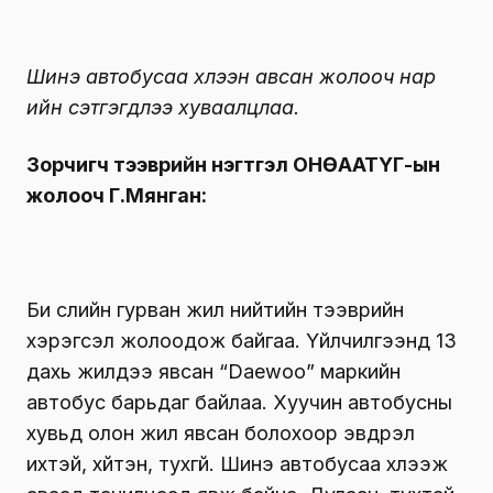
Шинэ автобусаа хүлээн авсан жолооч нар
ийн сэтгэгдлээ хуваалцлаа.
Зорчигч тээврийн нэгтгэл ОНӨААТҮГ-ын
жолооч Г.Мянган:
Би сүүлийн гурван жил нийтийн тээврийн
хэрэгсэл жолоодож байгаа. Үйлчилгээнд 13
дахь жилдээ явсан “Daewoo” маркийн
автобус барьдаг байлаа. Хуучин автобусны
хувьд олон жил явсан болохоор эвдрэл
ихтэй, хүйтэн, тухгүй. Шинэ автобусаа хүлээж