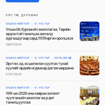
УЛС ТӨР, ДУУЛИАН
Таны имэйл хаягийг нийтлэхгүй.
ОНЦЛОХ НИЙТЛЭЛ
УЛС ТӨР
Шаардлагатай талбаруудыг
*
гэж
Улсын Их Хурлын үйл ажиллагаа, Төрийн
тэмдэглэсэн
ордонтой танилцах аялалд
зургаадугаар сард 11019 иргэн оролцжээ
Name
*
08/07/2026
ОНЦЛОХ НИЙТЛЭЛ
УЛС ТӨР
ХУУЛЬ ЭРХ ЗҮЙ
E-mail
*
Эрхтэн, эд, эс шилжүүлэн суулгах тухай
хуулийг ердийн журмаар дагаж мөрдөнө
07/07/2026
Сэтгэгдэл
*
ОНЦЛОХ НИЙТЛЭЛ
УЛС ТӨР
УИХ-ын 2026 оны хаврын ээлжит
чуулганы үйл ажиллагаа, үр дүнг
танилцууллаа