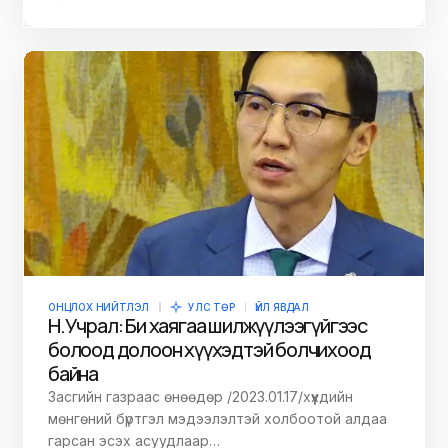
ОНЦЛОХ НИЙТЛЭЛ
УЛС ТӨР
ҮЙЛ ЯВДАЛ
Н.Учрал: Би хаягаа шилжүүлээгүйгээс
болоод долоон хүүхэдтэй болчихоод
байна
Засгийн газраас өнөөдөр /2023.01.17/хүүхдийн
мөнгөний бүртгэл мэдээлэлтэй холбоотой алдаа
гарсан эсэх асуудлаар…