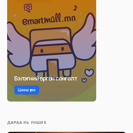
Бэлэгний өргөн сонголт
Цааш үзэх
ДАРАА НЬ УНШИХ