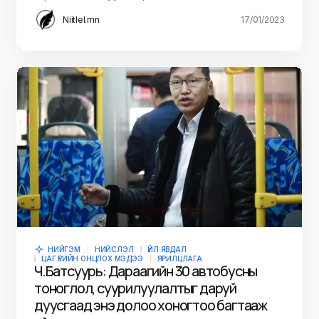
Niitlel.mn
17/01/2023
НИЙГЭМ
НИЙСЛЭЛ
ҮЙЛ ЯВДАЛ
ЦАГ ҮЕИЙН ОНЦЛОХ МЭДЭЭ
ЯРИЛЦЛАГА
Ч.Батсуурь: Дараагийн 30 автобусны
тоноглол, суурилуулалтыг даруй
дуусгаад энэ долоо хоногтоо багтааж