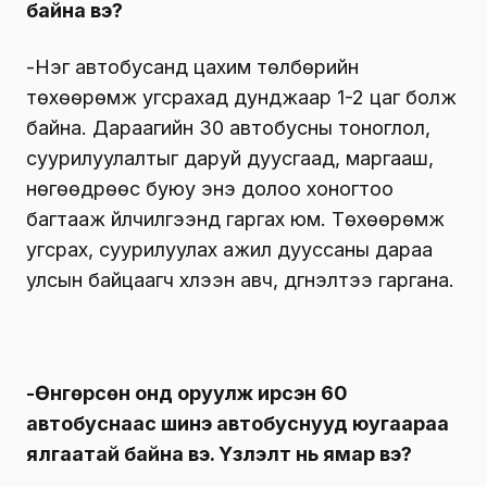
байна вэ?
-Нэг автобусанд цахим төлбөрийн
төхөөрөмж угсрахад дунджаар 1-2 цаг болж
байна. Дараагийн 30 автобусны тоноглол,
суурилуулалтыг даруй дуусгаад, маргааш,
нөгөөдрөөс буюу энэ долоо хоногтоо
багтааж үйлчилгээнд гаргах юм. Төхөөрөмж
угсрах, суурилуулах ажил дууссаны дараа
улсын байцаагч хүлээн авч, дүгнэлтээ гаргана.
-Өнгөрсөн онд оруулж ирсэн 60
автобуснаас шинэ автобуснууд юугаараа
ялгаатай байна вэ. Үзүүлэлт нь ямар вэ?