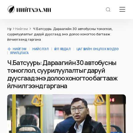
Нүүр
Нийгэм
Ч.Батсуурь: Дараагийн 30 автобусны тоноглол,
суурилуулалтыг даруй дуусгаад энэ долоо хоногтоо багтааж
үйлчилгээнд гаргана
НИЙГЭМ
НИЙСЛЭЛ
ҮЙЛ ЯВДАЛ
ЦАГ ҮЕИЙН ОНЦЛОХ МЭДЭЭ
ЯРИЛЦЛАГА
Ч.Батсуурь: Дараагийн 30 автобусны
тоноглол, суурилуулалтыг даруй
дуусгаад энэ долоо хоногтоо багтааж
үйлчилгээнд гаргана