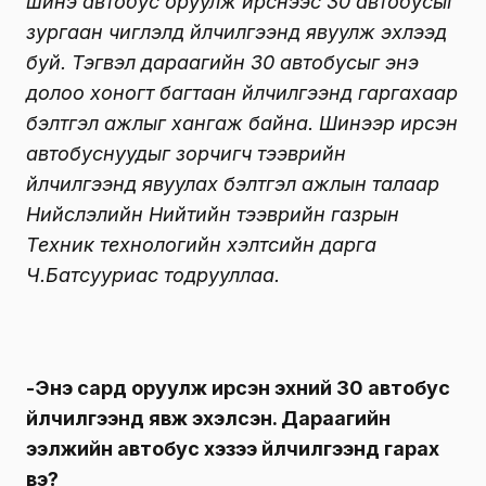
шинэ автобус оруулж ирснээс 30 автобусыг
зургаан чиглэлд үйлчилгээнд явуулж эхлээд
буй. Тэгвэл дараагийн 30 автобусыг энэ
долоо хоногт багтаан үйлчилгээнд гаргахаар
бэлтгэл ажлыг хангаж байна. Шинээр ирсэн
автобуснуудыг зорчигч тээврийн
үйлчилгээнд явуулах бэлтгэл ажлын талаар
Нийслэлийн Нийтийн тээврийн газрын
Техник технологийн хэлтсийн дарга
Ч.Батсууриас тодрууллаа.
-Энэ сард оруулж ирсэн эхний 30 автобус
үйлчилгээнд явж эхэлсэн. Дараагийн
ээлжийн автобус хэзээ үйлчилгээнд гарах
вэ?