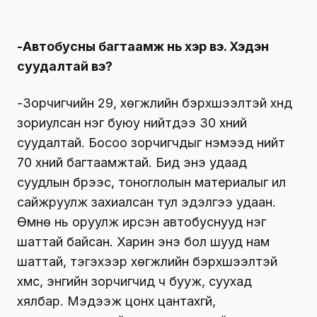
-Автобусны багтаамж нь хэр вэ. Хэдэн
суудалтай вэ?
-Зорчигчийн 29, хөгжлийн бэрхшээлтэй хүнд
зориулсан нэг буюу нийтдээ 30 хүний
суудалтай. Босоо зорчигчдыг нэмээд нийт
70 хүний багтаамжтай. Бид энэ удаад
суудлын бүрээс, тоноглолын материалыг илүү
сайжруулж захиалсан тул эдэлгээ удаан.
Өмнө нь оруулж ирсэн автобуснууд нэг
шаттай байсан. Харин энэ бол шууд нам
шаттай, тэгэхээр хөгжлийн бэрхшээлтэй
хүмүүс, энгийн зорчигчид ч бууж, суухад
хялбар. Мэдээж цонх цантахгүй,