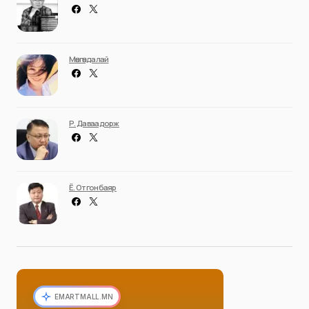
Мөнгөндалай
Р. Даваадорж
Ё. Отгонбаяр
EMARTMALL.MN