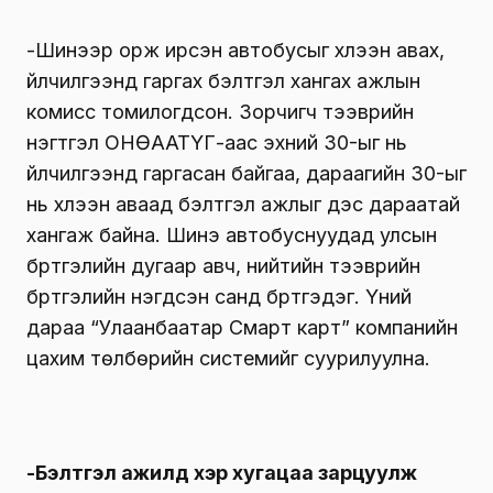
-Шинээр орж ирсэн автобусыг хүлээн авах,
үйлчилгээнд гаргах бэлтгэл хангах ажлын
комисс томилогдсон. Зорчигч тээврийн
нэгтгэл ОНӨААТҮГ-аас эхний 30-ыг нь
үйлчилгээнд гаргасан байгаа, дараагийн 30-ыг
нь хүлээн аваад бэлтгэл ажлыг дэс дараатай
хангаж байна. Шинэ автобуснуудад улсын
бүртгэлийн дугаар авч, нийтийн тээврийн
бүртгэлийн нэгдсэн санд бүртгэдэг. Үүний
дараа “Улаанбаатар Смарт карт” компанийн
цахим төлбөрийн системийг суурилуулна.
-Бэлтгэл ажилд хэр хугацаа зарцуулж