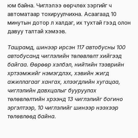
юм байна. Чиглэлээ өөрчлөх зэргийг ч
автоматаар тохируулчихна. Асаагаад 10
минутын дотор л халдаг, их тухтай гээд олон
давуу талтай хэмээв.
Ташрамд, шинээр ирсэн 117 автобусны 100
автобусанд чиглэлийн төлөвлөлт хийгээд
байгаа. Өөрөөр хэлбэл, нийтийн тээврийн
хүртээмжийг нэмэгдүүлэх, хэвийн жигд
ажиллагааг хангах, хүлээгдлийн хугацаа,
чиглэлийн давхцалыг бууруулах
төлөвлөлтийн хүрээнд 13 чиглэлийг богино
эргэлтээр, 10 чиглэлийг шинээр нээхээр
төлөвлөөд байна.