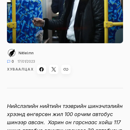
Niitlel.mn
0
17/01/2023
ХУВААЛЦАХ
Нийслэлийн нийтийн тээврийн шинэчлэлийн
хүрээнд өнгөрсөн жил 100 орчим автобус
шинээр авсан. Харин он гарснаас хойш 117