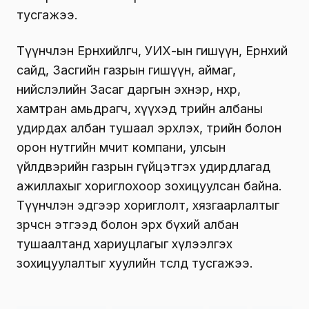
тусгажээ.
Түүнчлэн
Ерөнхийлөгч, УИХ-ын гишүүн, Ерөнхий
сайд, Засгийн газрын гишүүн, аймаг,
нийслэлийн Засаг даргын эхнэр, нөхөр,
хамтран амьдрагч, хүүхэд төрийн албаны
удирдах албан тушаал эрхлэх, төрийн болон
орон нутгийн өмчит компани, улсын
үйлдвэрийн газрын гүйцэтгэх удирдлагад
ажиллахыг хориглохоор зохицуулсан байна
.
Түүнчлэн эдгээр хориглолт, хязгаарлалтыг
зөрчсөн этгээд болон эрх бүхий албан
тушаалтанд хариуцлагыг хүлээлгэх
зохицуулалтыг хуулийн төсөлд тусгажээ.