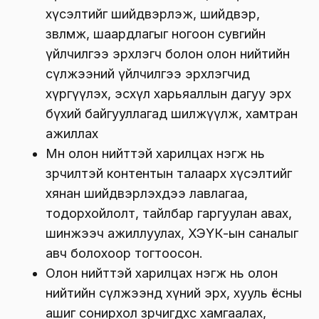
хүсэлтийг шийдвэрлэж, шийдвэр,
зөвлөмж, шаардлагыг ногоон сувгийн
үйлчилгээ эрхлэгч болон олон нийтийн
сүлжээний үйлчилгээ эрхлэгчид
хүргүүлэх, эсхүл харьяаллын дагуу эрх
бүхий байгууллагад шилжүүлж, хамтран
ажиллах
Мөн олон нийттэй харилцах нэгж нь
зөрчилтэй контентын талаарх хүсэлтийг
хянан шийдвэрлэхдээ лавлагаа,
тодорхойлолт, тайлбар гаргуулан авах,
шинжээч ажиллуулах, ХЭҮК-ын саналыг
авч болохоор тогтоосон.
Олон нийттэй харилцах нэгж нь олон
нийтийн сүлжээнд хүний эрх, хууль ёсны
ашиг сонирхол зөрчигдөхөөс хамгаалах,