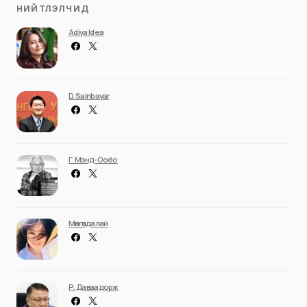
НИЙТЛЭЛЧИД
Adiya Idea
D. Sainbayar
Г. Мэнд-Ооёо
Мөнгөндалай
Р. Даваадорж