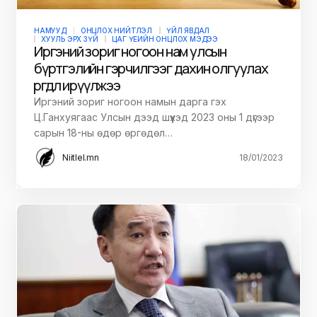
НАМУУД
ОНЦЛОХ НИЙТЛЭЛ
ҮЙЛ ЯВДАЛ
ХУУЛЬ ЭРХ ЗҮЙ
ЦАГ ҮЕИЙН ОНЦЛОХ МЭДЭЭ
Иргэний зориг ногоон нам улсын
бүртгэлийн гэрчилгээг дахин олгуулах
өргөдөл ирүүлжээ
Иргэний зориг ногоон намын дарга гэх
Ц.Ганхуягаас Улсын дээд шүүхэд 2023 оны 1 дүгээр
сарын 18-ны өдөр өргөдөл…
Niitlel.mn
18/01/2023