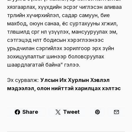
хязгаарлах, хүүхдийн эсрэг чиглэсэн аливаа
төрлийн хүчирхийлэл, садар самуун, бие
махбод, оюун санаа, ёс суртахууны хөгжил,
төлөвшилд сөрөг нөлөө үзүүлэх, мансууруулах эм,
сэтгэцэд нөлөөт бодисын хэрэглээнээс
урьдчилан сэргийлэх зорилгоор эрх зүйн
зохицуулалтыг шинээр боловсруулах
шаардлагатай байна” гэлээ.
Эх сурвалж:
Улсын Их Хурлын Хэвлэл
мэдээлэл, олон нийттэй харилцах хэлтэс
Share
Tweet