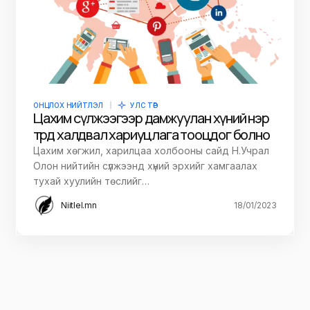
ОНЦЛОХ НИЙТЛЭЛ
УЛС ТӨР
Цахим сүлжээгээр дамжуулан хүний нэр
төрд халдвал хариуцлага тооцдог болно
Цахим хөгжил, харилцаа холбооны сайд Н.Учрал
Олон нийтийн сүлжээнд хүний эрхийг хамгаалах
тухай хуулийн төслийг…
Niitlel.mn
18/01/2023