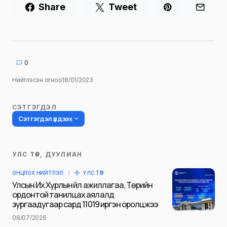
Share
Tweet
0
Нийтлэсэн огноо
18/01/2023
СЭТГЭГДЭЛ
Сэтгэгдэл үлдээх
УЛС ТӨР, ДУУЛИАН
Таны имэйл хаягийг нийтлэхгүй.
ОНЦЛОХ НИЙТЛЭЛ
УЛС ТӨР
Шаардлагатай талбаруудыг
*
гэж
Улсын Их Хурлын үйл ажиллагаа, Төрийн
тэмдэглэсэн
ордонтой танилцах аялалд
зургаадугаар сард 11019 иргэн оролцжээ
Name
*
08/07/2026