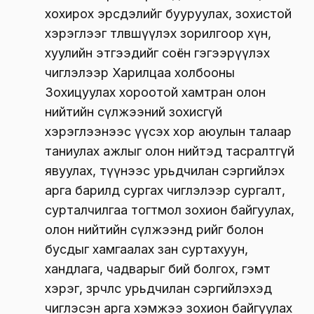
хохирох эрсдэлийг бууруулах, зохистой
хэрэглээг төлөвшүүлэх зорилгоор хүн,
хуулийн этгээдийг соён гэгээрүүлэх
чиглэлээр Харилцаа холбооны
Зохицуулах хороотой хамтран олон
нийтийн сүлжээний зохисгүй
хэрэглээнээс үүсэх хор аюулын талаар
таниулах ажлыг олон нийтэд тасралтгүй
явуулах, түүнээс урьдчилан сэргийлэх
арга барилд сургах чиглэлээр сургалт,
сурталчилгаа тогтмол зохион байгуулах,
олон нийтийн сүлжээнд өөрийгөө болон
бусдыг хамгаалах зан суртахуун,
хандлага, чадварыг бий болгох, гэмт
хэрэг, зөрчлөөс урьдчилан сэргийлэхэд
чиглэсэн арга хэмжээ зохион байгуулах