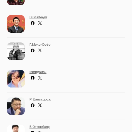
D. Sainbayar
Г. Мэнд-Ооёо
Мөнгөндалай
Р. Даваадорж
Ё. Отгонбаяр