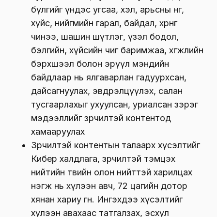
бүлгийг үндэс угсаа, хэл, арьсны өнгө,
хүйс, нийгмийн гарал, байдал, хөрөнгө
чинээ, шашин шүтлэг, үзэл бодол,
бэлгийн, хүйсийн чиг баримжаа, хөгжлийн
бэрхшээл болон эрүүл мэндийн
байдлаар нь ялгаварлан гадуурхсан,
дайсагнуулах, эвдрэлцүүлэх, салан
тусгаарлахыг ухуулсан, уриалсан зэрэг
мэдээллийг зөрчилтэй контентод
хамааруулах
Зөрчилтэй контентын талаарх хүсэлтийг
Кибер халдлага, зөрчилтэй тэмцэх
нийтийн төвийн олон нийттэй харилцах
нэгж нь хүлээн авч, 72 цагийн дотор
хянан хариу өгнө. Ингэхдээ хүсэлтийг
хүлээн авахаас татгалзах, эсхүл