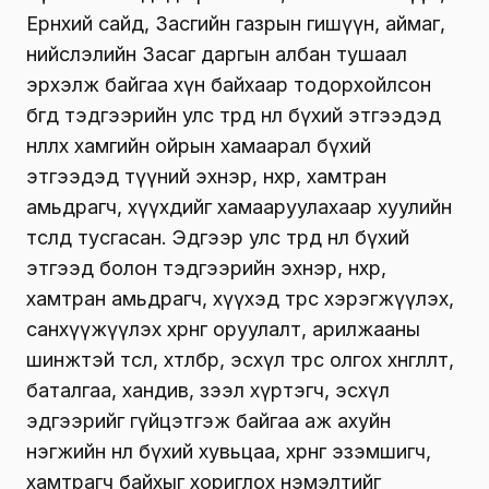
Ерөнхий сайд, Засгийн газрын гишүүн, аймаг,
нийслэлийн Засаг даргын албан тушаал
эрхэлж байгаа хүн байхаар тодорхойлсон
бөгөөд тэдгээрийн улс төрд нөлөө бүхий этгээдэд
нөлөөлөх хамгийн ойрын хамаарал бүхий
этгээдэд түүний эхнэр, нөхөр, хамтран
амьдрагч, хүүхдийг хамааруулахаар хуулийн
төсөлд тусгасан
. Эдгээр улс төрд нөлөө бүхий
этгээд болон тэдгээрийн эхнэр, нөхөр,
хамтран амьдрагч, хүүхэд төрөөс хэрэгжүүлэх,
санхүүжүүлэх хөрөнгө оруулалт, арилжааны
шинжтэй төсөл, хөтөлбөр, эсхүл төрөөс олгох хөнгөлөлт,
баталгаа, хандив, зээл хүртэгч, эсхүл
эдгээрийг гүйцэтгэж байгаа аж ахуйн
нэгжийн нөлөө бүхий хувьцаа, хөрөнгө эзэмшигч,
хамтрагч байхыг хориглох нэмэлтийг