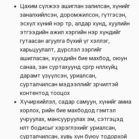
Цахим сүлжээ ашиглан залилсан, хүнийг
заналхийлсэн, доромжилсон, гүтгэсэн,
эсхүл хүний нэр төр, алдар хүнд, хуулийн
этгээдийн ажил хэргийн нэр хүндийг
гутаасан агуулга бүхий үг хэллэг,
харьцуулалт, дүрслэл зэргийг
ашигласан, хүүхдийн бие махбод, оюун
санаа, зан суртахуунд сөргөөр нөлөөлөхүйц
дарамт үзүүлсэн, уриалсан,
сурталчилсан мэдээллийг зөрчилтэй
контентод тооцох
Хүчирхийлэл, садар самуун, хүнийг амиа
хорлох, өөрийн бие махбодод гэмтэл
учруулах, мансууруулах эм, сэтгэцэд
нөлөөт бодисыг хэрэглэхийг уриалсан,
сурталчилсан, хувь хүн буюу тодорхой