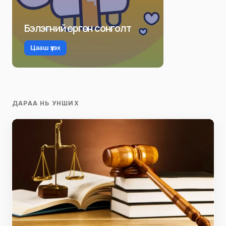
Бэлэгний өргөн сонголт
Цааш үзэх
ДАРАА НЬ УНШИХ