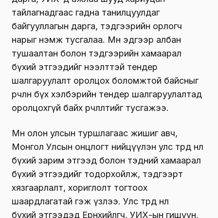
тайлагнадгаас гадна танилцуулдаг
байгууллагын дарга, тэдгээрийн орлогч
нарыг нэмж тусгалаа. Мөн эдгээр албан
тушаалтан болон тэдгээрийн хамаарал
бүхий этгээдийг нээлттэй тендер
шалгаруулалт оролцох боломжтой байсныг
өөрчлөн бүх хэлбэрийн тендер шалгаруулалтад
оролцохгүй байх өөрчлөлтийг тусгажээ.
Мөн олон улсын туршлагаас жишиг авч,
Монгол Улсын онцлогт нийцүүлэн улс төрд нөлөө
бүхий зарим этгээд болон тэдний хамаарал
бүхий этгээдийг тодорхойлж, тэдгээрт
хязгаарлалт, хориглолт тогтоох
шаардлагатай гэж үзлээ.
Улс төрд нөлөө
бүхий этгээдэд Ерөнхийлөгч, УИХ-ын гишүүн,