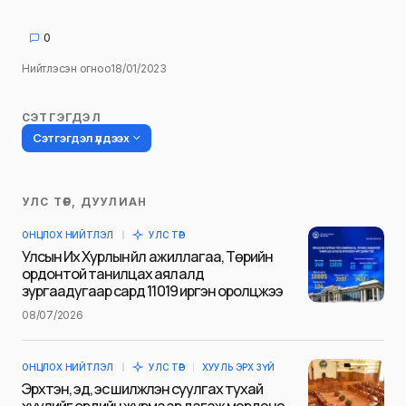
0
Нийтлэсэн огноо
18/01/2023
СЭТГЭГДЭЛ
Сэтгэгдэл үлдээх
УЛС ТӨР, ДУУЛИАН
Таны имэйл хаягийг нийтлэхгүй.
ОНЦЛОХ НИЙТЛЭЛ
УЛС ТӨР
Шаардлагатай талбаруудыг
*
гэж
Улсын Их Хурлын үйл ажиллагаа, Төрийн
тэмдэглэсэн
ордонтой танилцах аялалд
зургаадугаар сард 11019 иргэн оролцжээ
Name
*
08/07/2026
ОНЦЛОХ НИЙТЛЭЛ
УЛС ТӨР
ХУУЛЬ ЭРХ ЗҮЙ
E-mail
*
Эрхтэн, эд, эс шилжүүлэн суулгах тухай
хуулийг ердийн журмаар дагаж мөрдөнө