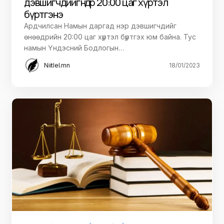
дэвшигчдийг өнөөдөр 20:00 цаг хүртэл
бүртгэнэ
Ардчилсан Намын даргад нэр дэвшигчдийг
өнөөдрийн 20:00 цаг хүртэл бүртгэх юм байна. Тус
намын Үндэсний Бодлогын…
Niitlel.mn
18/01/2023