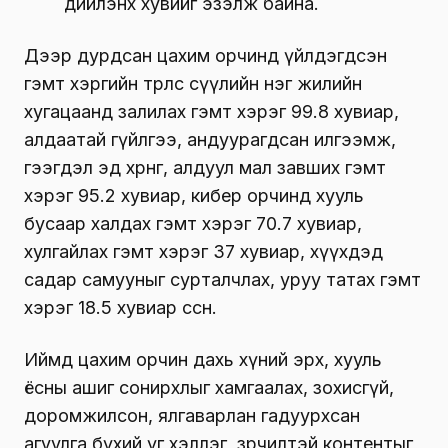
дийлэнх хувийг эзэлж байна.
Дээр дурдсан цахим орчинд үйлдэгдсэн
гэмт хэргийн төрлөөс сүүлийн нэг жилийн
хугацаанд залилах гэмт хэрэг 99.8 хувиар,
алдаатай гүйлгээ, андуурагдсан илгээмж,
гээгдэл эд хөрөнгө, алдуул мал завших гэмт
хэрэг 95.2 хувиар, кибер орчинд хууль
бусаар халдах гэмт хэрэг 70.7 хувиар,
хулгайлах гэмт хэрэг 37 хувиар, хүүхдэд
садар самууныг сурталчлах, уруу татах гэмт
хэрэг 18.5 хувиар өссөн.
Иймд цахим орчин дахь хүний эрх, хууль
ёсны ашиг сонирхлыг хамгаалах, зохисгүй,
доромжилсон, ялгаварлан гадуурхсан
агуулга бүхий үг хэллэг, зөрчилтэй контентыг