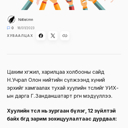
Niitlel.mn
0
18/01/2023
ХУВААЛЦАХ
Цахим хөгжил, харилцаа холбооны сайд
Н.Учрал Олон нийтийн сүлжээнд хүний
эрхийг хамгаалах тухай хуулийн төслийг УИХ-
ын дарга Г.Занданшатарт өргөн мэдүүллээ.
Хуулийн төсөл нь зургаан бүлэг, 12 зүйлтэй
байх бөгөөд зарим зохицуулалтаас дурдвал: