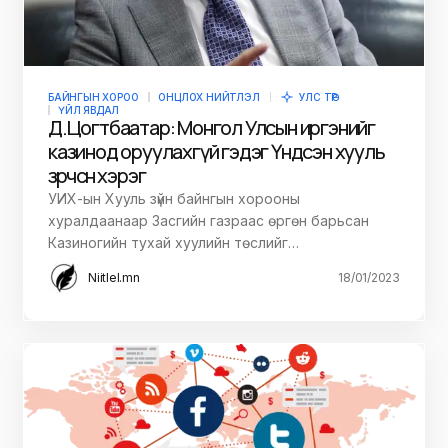
БАЙНГЫН ХОРОО
ОНЦЛОХ НИЙТЛЭЛ
УЛС ТӨР
ҮЙЛ ЯВДАЛ
Д.Цогтбаатар: Монгол Улсын иргэнийг
казинод оруулахгүй гэдэг Үндсэн хууль
зөрчсөн хэрэг
УИХ-ын Хууль зүйн байнгын хорооны
хуралдаанаар Засгийн газраас өргөн барьсан
Казиногийн тухай хуулийн төслийг…
Niitlel.mn
18/01/2023