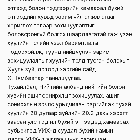
этгээд болон тэдгээрийн хамаарал бүхий
этгээдийн хувьд зарим үйл ажиллагааг
хориглох талаар зохицуулалтыг
боловсронгуй болгох шаардлагатай гэж үзэн
хуулийн төслийн үзэл баримтлалыг
тодорхойлж, түүнд нийцүүлэн зарим
зохицуулалтыг хуулийн төсөлд тусган болохыг
Хууль зүй, дотоод хэргийн сайд
Х.Нямбаатар танилцуулав.
Тухайлбал, Нийтийн албанд нийтийн болон
хувийн ашиг сонирхлыг зохицуулах, ашиг
сонирхлын зөрчлөөс урьдчилан сэргийлэх тухай
хуулийн 20 дугаар зүйлийн 20.2 дахь хэсэгт
заасан улс төрд нөлөө бүхий этгээдэд хамаарах
субьектэд УИХ-д суудал бүхий намын
дарга, УИХ-д ажлаа шууд хариуцан