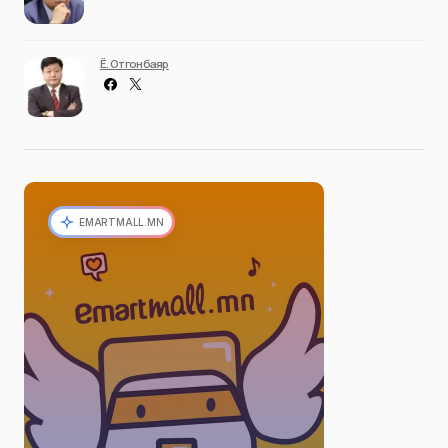
Ё. Отгонбаяр
EMARTMALL.MN