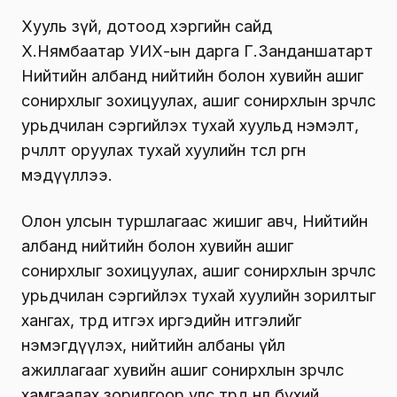
Хууль зүй, дотоод хэргийн сайд
Х.Нямбаатар УИХ-ын дарга Г.Занданшатарт
Нийтийн албанд нийтийн болон хувийн ашиг
сонирхлыг зохицуулах, ашиг сонирхлын зөрчлөөс
урьдчилан сэргийлэх тухай хуульд нэмэлт,
өөрчлөлт оруулах тухай хуулийн төсөл өргөн
мэдүүллээ.
Олон улсын туршлагаас жишиг авч, Нийтийн
албанд нийтийн болон хувийн ашиг
сонирхлыг зохицуулах, ашиг сонирхлын зөрчлөөс
урьдчилан сэргийлэх тухай хуулийн зорилтыг
хангах, төрд итгэх иргэдийн итгэлийг
нэмэгдүүлэх, нийтийн албаны үйл
ажиллагааг хувийн ашиг сонирхлын зөрчлөөс
хамгаалах зорилгоор улс төрд нөлөө бүхий