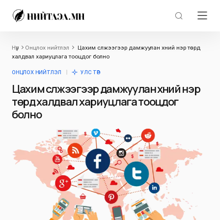
Нүүр
Онцлох нийтлэл
Цахим сүлжээгээр дамжуулан хүний нэр төрд
халдвал хариуцлага тооцдог болно
ОНЦЛОХ НИЙТЛЭЛ
УЛС ТӨР
Цахим сүлжээгээр дамжуулан хүний нэр
төрд халдвал хариуцлага тооцдог
болно