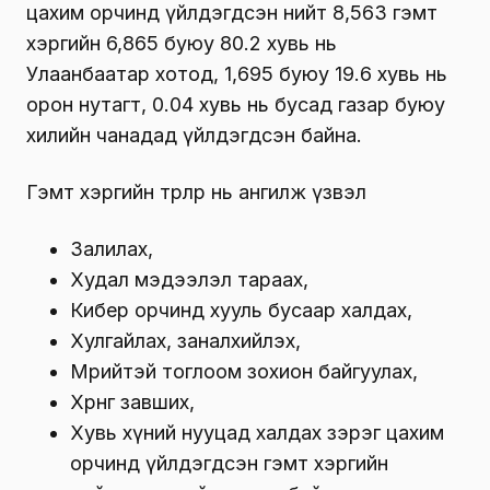
цахим орчинд үйлдэгдсэн нийт 8,563 гэмт
хэргийн 6,865 буюу 80.2 хувь нь
Улаанбаатар хотод, 1,695 буюу 19.6 хувь нь
орон нутагт, 0.04 хувь нь бусад газар буюу
хилийн чанадад үйлдэгдсэн байна.
Гэмт хэргийн төрлөөр нь ангилж үзвэл
Залилах,
Худал мэдээлэл тараах,
Кибер орчинд хууль бусаар халдах,
Хулгайлах, заналхийлэх,
Мөрийтэй тоглоом зохион байгуулах,
Хөрөнгө завших,
Хувь хүний нууцад халдах зэрэг цахим
орчинд үйлдэгдсэн гэмт хэргийн