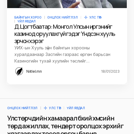
БАЙНГЫН ХОРОО
ОНЦЛОХ НИЙТЛЭЛ
УЛС ТӨР
ҮЙЛ ЯВДАЛ
Д.Цогтбаатар: Монгол Улсын иргэнийг
казинод оруулахгүй гэдэг Үндсэн хууль
зөрчсөн хэрэг
УИХ-ын Хууль зүйн байнгын хорооны
хуралдаанаар Засгийн газраас өргөн барьсан
Казиногийн тухай хуулийн төслийг…
Niitlel.mn
18/01/2023
ОНЦЛОХ НИЙТЛЭЛ
УЛС ТӨР
ҮЙЛ ЯВДАЛ
Улстөрчдийн хамаарал бүхий хүмүүсийн
төрд ажиллах, тендерт оролцох эрхийг
хязгаарлах төсөл өргөн барив