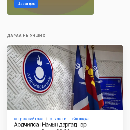
Цааш үзэх
ДАРАА НЬ УНШИХ
ОНЦЛОХ НИЙТЛЭЛ
УЛС ТӨР
ҮЙЛ ЯВДАЛ
Ардчилсан Намын даргад нэр