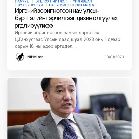
НАМУУД
ОНЦЛОХ НИЙТЛЭЛ
ҮЙЛ ЯВДАЛ
ХУУЛЬ ЭРХ ЗҮЙ
ЦАГ ҮЕИЙН ОНЦЛОХ МЭДЭЭ
Иргэний зориг ногоон нам улсын
бүртгэлийн гэрчилгээг дахин олгуулах
өргөдөл ирүүлжээ
Иргэний зориг ногоон намын дарга гэх
Ц.Ганхуягаас Улсын дээд шүүхэд 2023 оны 1 дүгээр
сарын 18-ны өдөр өргөдөл…
Niitlel.mn
18/01/2023