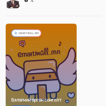
EMARTMALL.MN
Бэлэгний өргөн сонголт