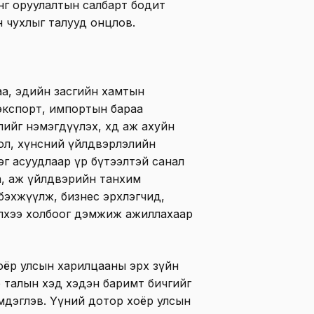
өнгө оруулалтын салбарт бодит
н чухлыг талууд онцлов.
а, эдийн засгийн хамтын
, экспорт, импортын бараа
ийг нэмэгдүүлэх, хөдөө аж ахуйн
ол, хүнсний үйлдвэрлэлийн
эг асуудлаар үр бүтээлтэй санал
а, аж үйлдвэрийн танхим
бэхжүүлж, бизнес эрхлэгчид,
элхээ холбоог дэмжиж ажиллахаар
оёр улсын харилцааны эрх зүйн
 талын хэд хэдэн баримт бичгийг
мдэглэв. Үүний дотор хоёр улсын