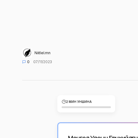
Niitlel.mn
0
07/11/2023
2 МИН УНШИНА
Монгол Улсын Ерөнхийлөг