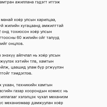
хамтран ажиллана гэдэгт итгэж
 манай хоёр улсын харилцаа,
аруй жилийн хугацаанд амжилттай
2 онд тохиосон хоёр улсын
гтоосны 60 жилийн ойг талууд
снийг онцлов.
н энэхүү айлчлал нь хоёр улсын
жүүлэх хэтийн төлөв, хамтын
йлж, цаашид улам бүр өргөжүүлэн
лтойг тэмдэглэв.
х ухаан, техникийн хамтын
асгийн газар хоорондын комисс нь
иллагааг хэлэлцэх чухал механизм
, тус механизмаар дамжуулан хоёр