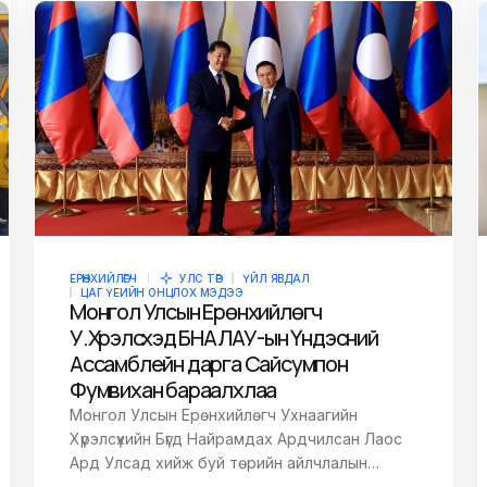
E-mail
*
owser for the next
ЕРӨНХИЙЛӨГЧ
УЛС ТӨР
ҮЙЛ ЯВДАЛ
ЦАГ ҮЕИЙН ОНЦЛОХ МЭДЭЭ
Монгол Улсын Ерөнхийлөгч
У.Хүрэлсүхэд БНАЛАУ-ын Үндэсний
Ассамблейн дарга Сайсумпон
Фумвихан бараалхлаа
Монгол Улсын Ерөнхийлөгч Ухнаагийн
Хүрэлсүхийн Бүгд Найрамдах Ардчилсан Лаос
Ард Улсад хийж буй төрийн айлчлалын…