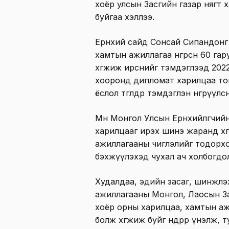
хоёр улсын Засгийн газар нягт 
буйгаа хэллээ.
Ерөнхий сайд Сонсай Сипандонг
хамтын ажиллагаа өнгөрсөн 60 г
хөгжиж ирснийг тэмдэглээд 202
хооронд дипломат харилцаа то
ёслол төгөлдөр тэмдэглэн өнгөрүүл
Мөн Монгол Улсын Ерөнхийлөгчий
харилцааг ирэх шинэ жаранд хөг
ажиллагааны чиглэлийг тодорхо
бэхжүүлэхэд чухал ач холбогдо
Худалдаа, эдийн засаг, шинжлэ
ажиллагааны Монгол, Лаосын З
хоёр орны харилцаа, хамтын аж
болж хөгжиж буйг өндрөөр үнэлж