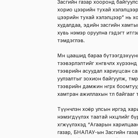
Засгийн газар хооронд байгуул
хорио цээрийн тухай хэлэлцээр
цээрийн тухай хэлэлцээр” нь хоёр
худалдаа, эдийн засгийн хамтын
хувь нэмэр оруулна гэдэгт итгэ
тэмдэглэв.
Мөн цаашид бараа бүтээгдэхүүн
тээвэрлэлтийг хөнгөвчлөх хүрээн
тээврийн асуудал хариуцсан с
уулзалтыг зохион байгуулж, төм
тээврийн дамжин өнгөрөх боомту
хамтран ажиллахын төлөө байгааг
Түүнчлэн хоёр улсын иргэд хар
нэмэгдүүлэх таатай нөхцөлийг б
хөгжүүлэхэд “Агаарын харилцаа
газар, БНАЛАУ-ын Засгийн газа