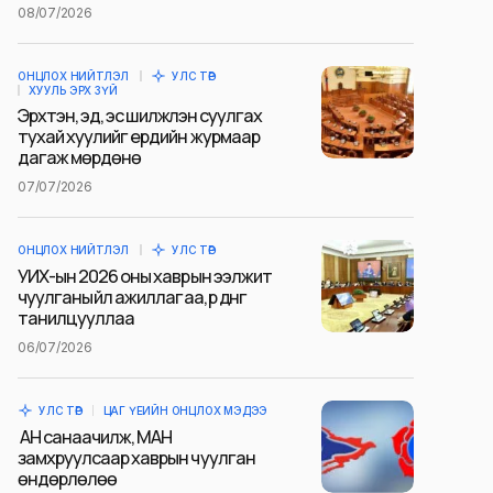
08/07/2026
ОНЦЛОХ НИЙТЛЭЛ
УЛС ТӨР
ХУУЛЬ ЭРХ ЗҮЙ
Эрхтэн, эд, эс шилжүүлэн суулгах
тухай хуулийг ердийн журмаар
дагаж мөрдөнө
07/07/2026
ОНЦЛОХ НИЙТЛЭЛ
УЛС ТӨР
УИХ-ын 2026 оны хаврын ээлжит
чуулганы үйл ажиллагаа, үр дүнг
танилцууллаа
06/07/2026
УЛС ТӨР
ЦАГ ҮЕИЙН ОНЦЛОХ МЭДЭЭ
АН санаачилж, МАН
замхруулсаар хаврын чуулган
өндөрлөлөө