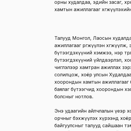
орны худалдаа, эдийн засаг, хөр
хамтын ажиллагааг хөгжүүлэхий
Талууд Монгол, Лаосын худалда
ажиллагааг өргөжүүлэн хөгжүүлж
бүтээгдэхүүний хэмжээ, нэр төрл
бүтээгдэхүүний үйлдвэрлэл, хо
чиглэлээр хамтран ажиллах зэр
солилцож, хоёр улсын Худалда
хоорондын хамтын ажиллагааг 
баялаг бүтээгчид хоорондын х
болсныг нотлов.
Энэ удаагийн айлчлалын үеэр х
орчныг бэхжүүлэх хүрээнд хоёр
байгуулсныг талууд сайшаан тэ