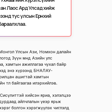
ан Лаос Ард Улсад хийж
ээнд тус улсын Ерөнхий
бараалхлаа.
х Монгол Улсын Ази, Номхон далайн
огод Зүүн өмнөд Азийн улс
аа, хамтын ажиллагаа чухал байр
лээд энэ хүрээнд БНАЛАУ-
арилцан ашигтай хамтын
н төлөө байгаагаа илэрхийлэв.
 Сисүлиттэй хийсэн яриа, хэлэлцээ
 дурдаад айлчлалын үеэр ярьж
хэрэг болгон хэрэгжүүлэх чиглэлд