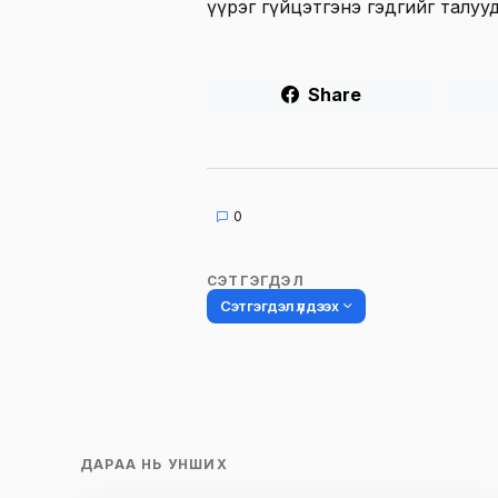
үүрэг гүйцэтгэнэ гэдгийг талуу
Share
0
СЭТГЭГДЭЛ
Сэтгэгдэл үлдээх
Таны имэйл хаягийг нийтлэхгүй.
Шаардлагатай талбаруудыг
*
гэ
ДАРАА НЬ УНШИХ
тэмдэглэсэн