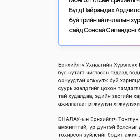
Бүгд Найрамдах Ардчилс
буй төрийн айлчлалын хүр
сайд Сонсай Сипандонг 
Ерөнхийлөгч Ухнаагийн Хүрэлсү
бүс нутагт чиглэсэн гадаад бодл
орнуудтай хөгжүүлж буй харилц
суурь эзэлдгийг цохон тэмдэг
тай худалдаа, эдийн засгийн х
ажиллагааг өргөжүүлэн хөгжүүлэхий
БНАЛАУ-ын Ерөнхийлөгч Тонглун
амжилттай, үр дүнтэй болсныг
тохирсон зүйлсийг бодит ажил 