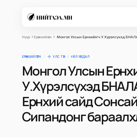
Нүүр
Ерөнхийлөгч
Монгол Улсын Ерөнхийлөгч У.Хүрэлсүхэд БНА
ЕРӨНХИЙЛӨГЧ
УЛС ТӨР
ҮЙЛ ЯВДАЛ
Монгол Улсын Ерөнхи
У.Хүрэлсүхэд БНАЛ
Ерөнхий сайд Сонса
Сипандонг бараалх