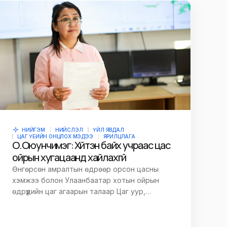
НИЙГЭМ
НИЙСЛЭЛ
ҮЙЛ ЯВДАЛ
ЦАГ ҮЕИЙН ОНЦЛОХ МЭДЭЭ
ЯРИЛЦЛАГА
О.Оюунчимэг: Хүйтэн байх учраас цас
ойрын хугацаанд хайлахгүй
Өнгөрсөн амралтын өдрөөр орсон цасны
хэмжээ болон Улаанбаатар хотын ойрын
өдрүүдийн цаг агаарын талаар Цаг уур,…