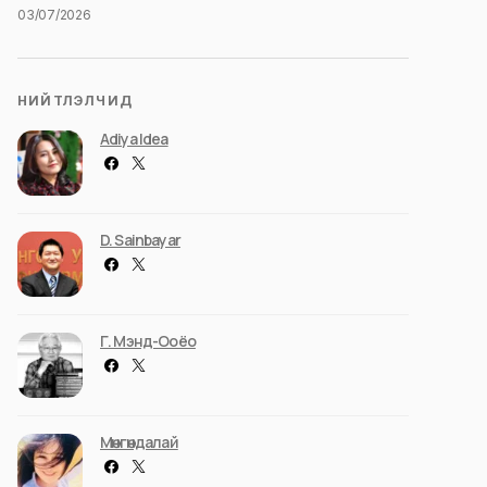
03/07/2026
НИЙТЛЭЛЧИД
Adiya Idea
D. Sainbayar
Г. Мэнд-Ооёо
Мөнгөндалай