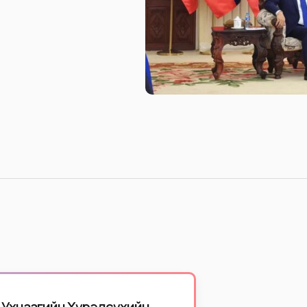
ч Ухнаагийн Хүрэлсүхийн