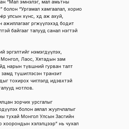
сан “Мал эмнэлэг, мал амьтны
” болон “Ургамал хамгаалал, хорио
 улсын хүнс, хөдөө аж ахуй,
 ажиллагааг өргөжүүлэхэд бодит
лтэй байгааг талууд санал нэгтэй
ий эргэлтийг нэмэгдүүлэх,
д Монгол, Лаос, Хятадын зам
айд нарын түвшний гурван талт
өр замд түшиглэсэн транзит
удыг тохирох чиглэлд идэвхтэй
 талууд нотлов.
илцан зорчих урсгалыг
үрдүүлэх болон аялал жуулчлалыг
ны тухай Монгол Улсын Засгийн
р хоорондын хэлэлцээр” нь чухал