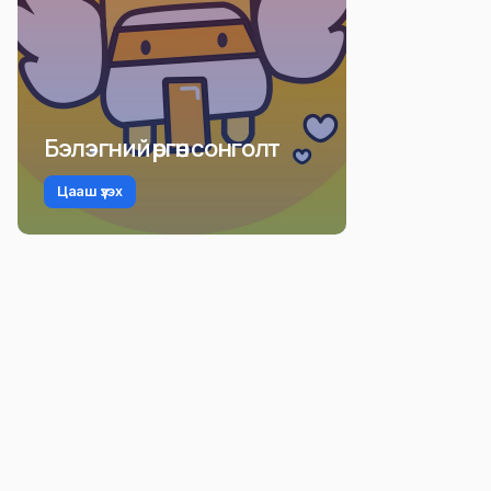
Бэлэгний өргөн сонголт
Цааш үзэх