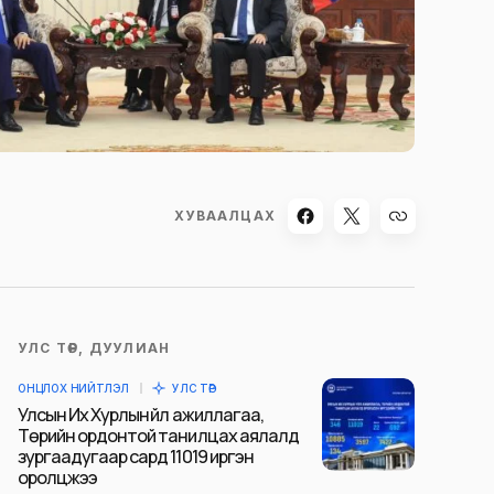
ХУВААЛЦАХ
УЛС ТӨР, ДУУЛИАН
ОНЦЛОХ НИЙТЛЭЛ
УЛС ТӨР
Улсын Их Хурлын үйл ажиллагаа,
Төрийн ордонтой танилцах аялалд
зургаадугаар сард 11019 иргэн
оролцжээ