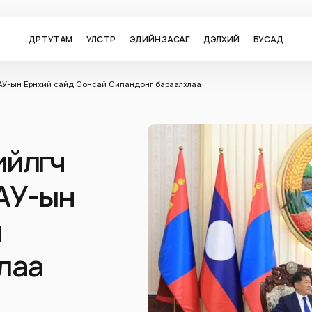
ӨДӨР ТУТАМ
УЛС ТӨР
ЭДИЙН ЗАСАГ
ДЭЛХИЙ
БУСАД
ЛАУ-ын Ерөнхий сайд Сонсай Сипандонг бараалхлаа
йлөгч
АУ-ын
й
лаа