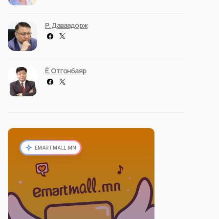
Р. Даваадорж
Ё. Отгонбаяр
EMARTMALL.MN