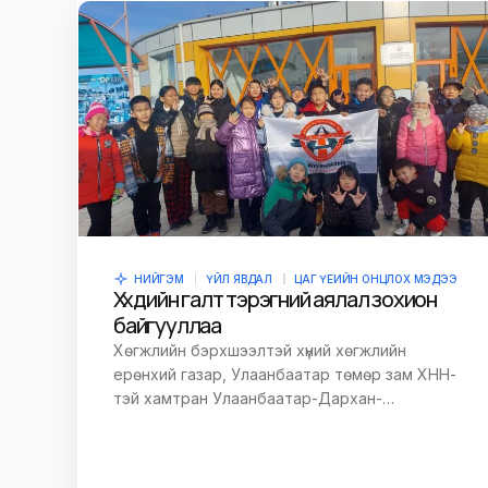
Name
*
Сэтгэгдэл
*
Save my name and e-mail in this br
time I comment.
НИЙГЭМ
ҮЙЛ ЯВДАЛ
ЦАГ ҮЕИЙН ОНЦЛОХ МЭДЭЭ
Хүүхдийн галт тэрэгний аялал зохион
байгууллаа
Илгээх
Хөгжлийн бэрхшээлтэй хүний хөгжлийн
ерөнхий газар, Улаанбаатар төмөр зам ХНН-
тэй хамтран Улаанбаатар-Дархан-…