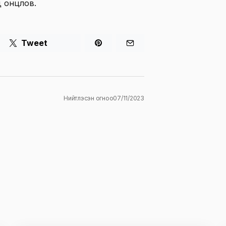
д онцлов.
Tweet
Нийтлэсэн огноо
07/11/2023
ж