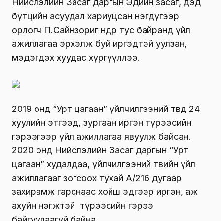
Нийслэлийн Засаг даргын Эдийн засаг, дэд
бүтцийн асуудал хариуцсан нэгдүгээр
орлогч П.Сайнзориг өнөөдөр тус байранд үйл
ажиллагаа эрхэлж буй иргэдтэй уулзан,
мэдэгдэх хуудас хүргүүллээ.
2019 онд “Урт цагаан” үйлчилгээний төвд 24
хуулийн этгээд, зургаан иргэн түрээсийн
гэрээгээр үйл ажиллагаа явуулж байсан.
2020 онд Нийслэлийн Засаг даргын “Урт
цагаан” худалдаа, үйлчилгээний төвийн үйл
ажиллагааг зогсоох тухай А/216 дугаар
захирамж гарснаас хойш эдгээр иргэн, аж
ахуйн нэгжтэй түрээсийн гэрээ
байгуулаагүй байна.