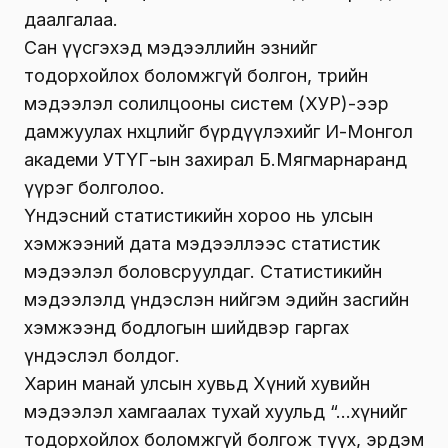
даалгалаа.
Сан үүсгэхэд мэдээллийн эзнийг
тодорхойлох боломжгүй болгон, төрийн
мэдээлэл солилцооны систем (ХУР)-ээр
дамжуулах нөхцөлийг бүрдүүлэхийг И-Монгол
академи УТҮГ-ын захирал Б.Мягмарнаранд
үүрэг болголоо.
Үндэсний статистикийн хороо нь улсын
хэмжээний дата мэдээллээс статистик
мэдээлэл боловсруулдаг. Статистикийн
мэдээлэлд үндэслэн нийгэм эдийн засгийн
хэмжээнд бодлогын шийдвэр гаргах
үндэслэл болдог.
Харин манай улсын хувьд Хүний хувийн
мэдээлэл хамгаалах тухай хуульд “…хүнийг
тодорхойлох боломжгүй болгож түүх, эрдэм