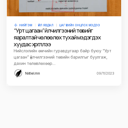
НИЙГЭМ
ҮЙЛ ЯВДАЛ
ЦАГ ҮЕИЙН ОНЦЛОХ МЭДЭЭ
“Урт цагаан” үйлчилгээний төвийг
яаралтай чөлөөлөх тухай мэдэгдэх
хуудас хүргүүллээ
Нийслэлийн өмчийн гуравдугаар байр буюу “Урт
цагаан” үйлчилгээний төвийн барилгыг буулгаж,
дахин төлөвлөхөөр…
Niitlel.mn
09/11/2023