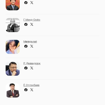
Г. Мэнд-Ооёо
Мөнгөндалай
Р. Даваадорж
Ё. Отгонбаяр