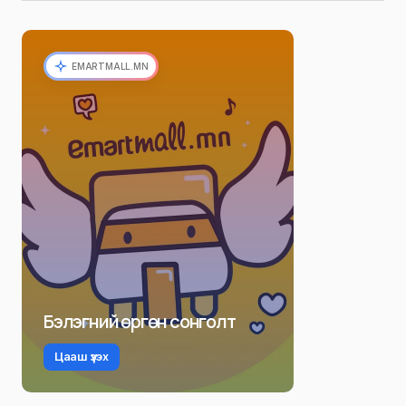
EMARTMALL.MN
Бэлэгний өргөн сонголт
Цааш үзэх