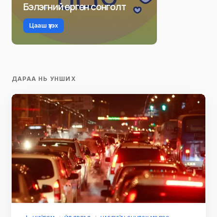
Бэлэгний өргөн сонголт
Цааш үзэх
ДАРАА НЬ УНШИХ