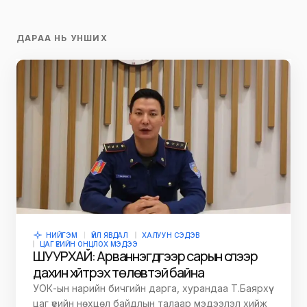
ДАРАА НЬ УНШИХ
НИЙГЭМ
ҮЙЛ ЯВДАЛ
ХАЛУУН СЭДЭВ
ЦАГ ҮЕИЙН ОНЦЛОХ МЭДЭЭ
ШУУРХАЙ: Арваннэгдүгээр сарын сүүлээр
дахин хүйтрэх төлөвтэй байна
УОК-ын нарийн бичгийн дарга, хурандаа Т.Баярхүү
цаг үеийн нөхцөл байдлын талаар мэдээлэл хийж