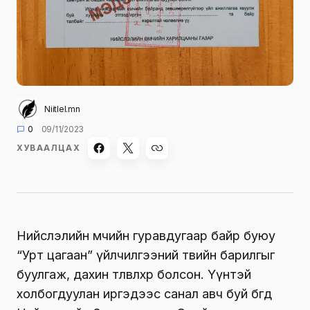
Niitlel.mn
0
09/11/2023
ХУВААЛЦАХ
Нийслэлийн өмчийн гуравдугаар байр буюу
“Урт цагаан” үйлчилгээний төвийн барилгыг
буулгаж, дахин төлөвлөхөөр болсон. Үүнтэй
холбогдуулан иргэдээс санал авч буй бөгөөд