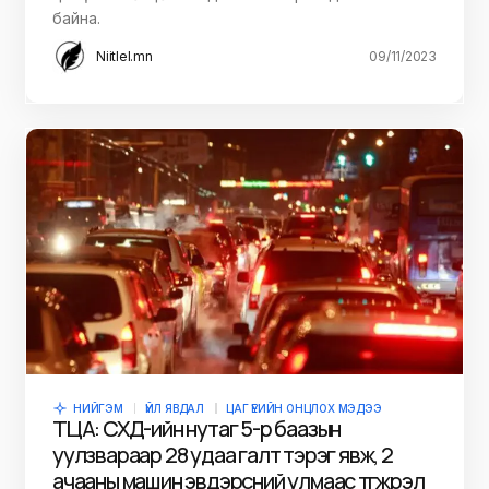
байна.
Niitlel.mn
09/11/2023
НИЙГЭМ
ҮЙЛ ЯВДАЛ
ЦАГ ҮЕИЙН ОНЦЛОХ МЭДЭЭ
ТЦА: СХД-ийн нутаг 5-р баазын
уулзвараар 28 удаа галт тэрэг явж, 2
ачааны машин эвдэрсний улмаас түгжрэл