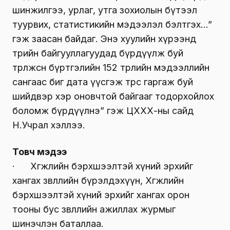
шинжилгээ, урлаг, утга зохиолын бүтээл
туурвих, статистикийн мэдээлэл бэлтгэх…”
гэж заасан байдаг. Энэ хуулийн хүрээнд
төрийн байгууллагуудад бүрдүүлж буй
төрөлжсөн бүртгэлийн 152 төрлийн мэдээллийн
сангаас биг дата үүсгэж төрөөс гаргаж буй
шийдвэр хэр оновчтой байгааг тодорхойлох
боломж бүрдүүлнэ” гэж ЦХХХ-ны сайд
Н.Учрал хэллээ.
Товч мэдээ
· Хөгжлийн бэрхшээлтэй хүний эрхийг
хангах зөвлөлийн бүрэлдэхүүн, Хөгжлийн
бэрхшээлтэй хүний эрхийг хангах орон
тооны бус зөвлөлийн ажиллах журмыг
шинэчлэн баталлаа.