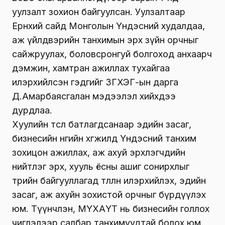
уулзалт зохион байгуулсан. Уулзалтаар
Ерөнхий сайд Монголын Үндэсний худалдаа,
аж үйлдвэрийн танхимын эрх зүйн орчныг
сайжруулах, боловсронгуй болгоход анхаарч
дэмжин, хамтран ажиллах тухайгаа
илэрхийлсэн гэдгийг ЗГХЭГ-ын дарга
Д.Амарбаясгалан мэдээлэл хийхдээ
дурдлаа.
Хуулийн төсөл батлагдсанаар эдийн засаг,
бизнесийн өнөөгийн хөгжилд Үндэсний танхим
зохицон ажиллах, аж ахуй эрхлэгчдийн
нийтлэг эрх, хууль ёсны ашиг сонирхлыг
төрийн байгууллагад төлөөлөн илэрхийлэх, эдийн
засаг, аж ахуйн зохистой орчныг бүрдүүлэх
юм. Түүнчлэн, МҮХАҮТ нь бизнесийн голлох
чиглэлээр салбар танхимуудтай болох юм.