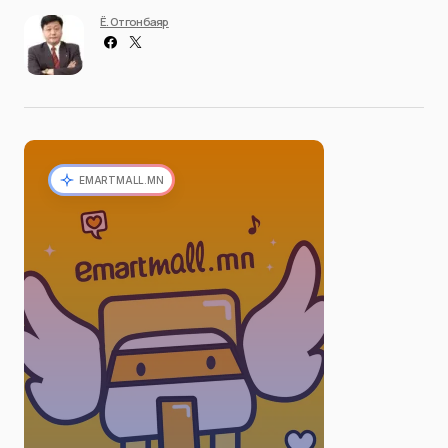
Ё. Отгонбаяр
EMARTMALL.MN