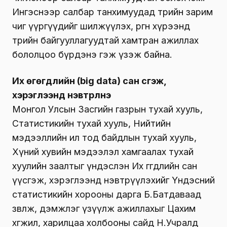
Ингэснээр салбар танхимуудад төрийн зарим
чиг үүргүүдийг шилжүүлэх, өргөн хүрээнд
төрийн байгууллагуудтай хамтран ажиллах
бололцоо бүрдэнэ гэж үзэж байна.
Их өгөгдлийн (big data) сан үүсгэж,
хэрэглээнд нэвтрүүлнэ
Монгол Улсын Засгийн газрын тухай хууль,
Статистикийн тухай хууль, Нийтийн
мэдээллийн ил тод байдлын тухай хууль,
Хүний хувийн мэдээлэл хамгаалах тухай
хуулийн заалтыг үндэслэн Их өгөгдлийн сан
үүсгэж, хэрэглээнд нэвтрүүлэхийг Үндэсний
статистикийн хорооны дарга Б.Батдаваад
зөвлөж, дэмжлэг үзүүлж ажиллахыг Цахим
хөгжил, харилцаа холбооны сайд Н.Учралд