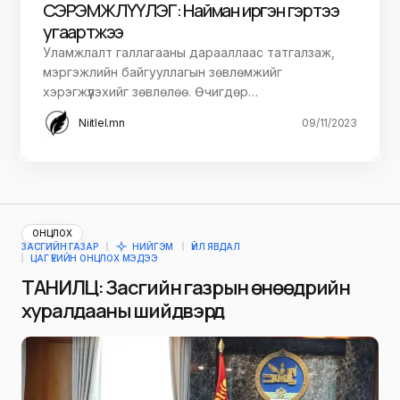
СЭРЭМЖЛҮҮЛЭГ: Найман иргэн гэртээ
угаартжээ
Уламжлалт галлагааны дарааллаас татгалзаж,
мэргэжлийн байгууллагын зөвлөмжийг
хэрэгжүүлэхийг зөвлөлөө. Өчигдөр…
Niitlel.mn
09/11/2023
ОНЦЛОХ
ЗАСГИЙН ГАЗАР
НИЙГЭМ
ҮЙЛ ЯВДАЛ
ЦАГ ҮЕИЙН ОНЦЛОХ МЭДЭЭ
ТАНИЛЦ: Засгийн газрын өнөөдрийн
хуралдааны шийдвэрүүд