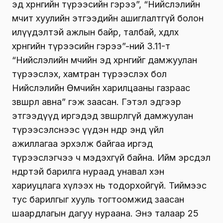
эд хөрөнгийн түрээсийн гэрээ”, “Нийслэлийн
өмчит хуулийн этгээдийн ашиглалтгүй болон
илүүдэлтэй ажлын байр, талбай, хөдлөх
хөрөнгийн түрээсийн гэрээ”-ний 3.11-т
“Нийслэлийн өмчийн эд хөрөнгийг дамжуулан
түрээслэх, хамтран түрээслэх бол
Нийслэлийн Өмчийн харилцааны газраас
зөвшөөрөл авна” гэж заасан. Гэтэл эдгээр
этгээдүүд иргэдэд зөвшөөрөлгүй дамжуулан
түрээсэлснээс үүдэн өнөөдөр энд үйл
ажиллагаа эрхэлж байгаа иргэд
түрээслэгчээ ч мэдэхгүй байна. Ийм эрсдэл
өндөртэй барилга нураад унавал хэн
хариуцлага хүлээх нь тодорхойгүй. Тиймээс
тус барилгыг хууль тогтоомжид заасан
шаардлагын дагуу нураана. Энэ талаар 25