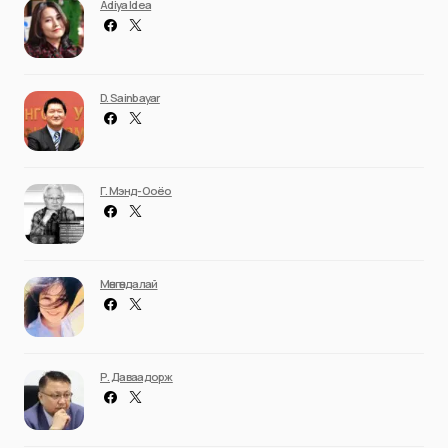
Adiya Idea
D. Sainbayar
Г. Мэнд-Ооёо
Мөнгөндалай
Р. Даваадорж