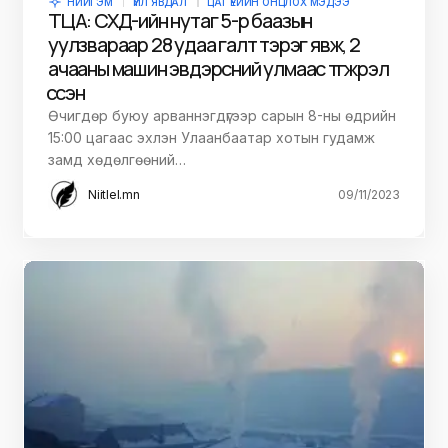
НИЙГЭМ
ҮЙЛ ЯВДАЛ
ЦАГ ҮЕИЙН ОНЦЛОХ МЭДЭЭ
ТЦА: СХД-ийн нутаг 5-р баазын
уулзвараар 28 удаа галт тэрэг явж, 2
ачааны машин эвдэрсний улмаас түгжрэл
үүссэн
Өчигдөр буюу арваннэгдүгээр сарын 8-ны өдрийн
15:00 цагаас эхлэн Улаанбаатар хотын гудамж
замд хөдөлгөөний…
Niitlel.mn
09/11/2023