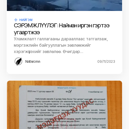
НИЙГЭМ
СЭРЭМЖЛҮҮЛЭГ: Найман иргэн гэртээ
угаартжээ
Уламжлалт галлагааны дарааллаас татгалзаж,
мэргэжлийн байгууллагын зөвлөмжийг
хэрэгжүүлэхийг зөвлөлөө. Өчигдөр…
Niitlel.mn
09/11/2023