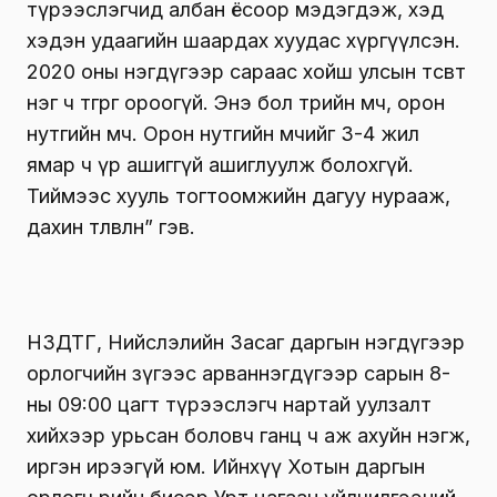
түрээслэгчид албан ёсоор мэдэгдэж, хэд
хэдэн удаагийн шаардах хуудас хүргүүлсэн.
2020 оны нэгдүгээр сараас хойш улсын төсөвт
нэг ч төгрөг ороогүй. Энэ бол төрийн өмч, орон
нутгийн өмч. Орон нутгийн өмчийг 3-4 жил
ямар ч үр ашиггүй ашиглуулж болохгүй.
Тиймээс хууль тогтоомжийн дагуу нурааж,
дахин төлөвлөнө” гэв.
НЗДТГ, Нийслэлийн Засаг даргын нэгдүгээр
орлогчийн зүгээс арваннэгдүгээр сарын 8-
ны 09:00 цагт түрээслэгч нартай уулзалт
хийхээр урьсан боловч ганц ч аж ахуйн нэгж,
иргэн ирээгүй юм. Ийнхүү Хотын даргын