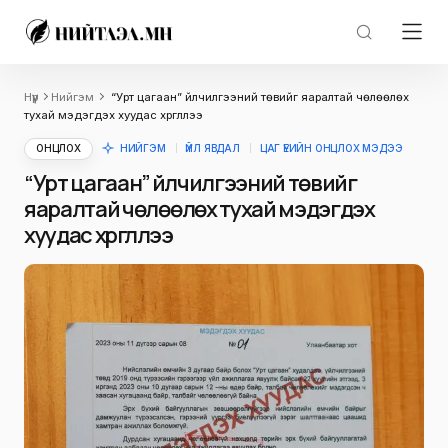
Нүүр
Нийгэм
“Урт цагаан” үйлчилгээний төвийг яаралтай чөлөөлөх
тухай мэдэгдэх хуудас хүргүүллээ
ОНЦЛОХ
НИЙГЭМ
ҮЙЛ ЯВДАЛ
ЦАГ ҮЕИЙН ОНЦЛОХ МЭДЭЭ
“Урт цагаан” үйлчилгээний төвийг
яаралтай чөлөөлөх тухай мэдэгдэх
хуудас хүргүүллээ