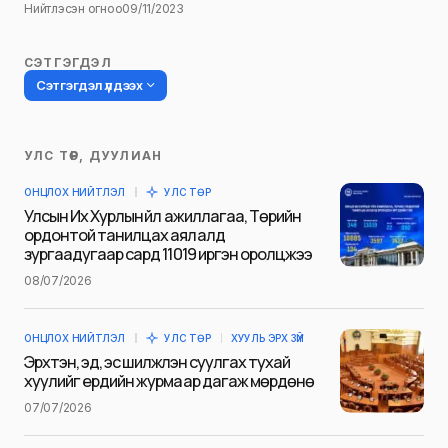
Нийтлэсэн огноо
09/11/2023
СЭТГЭГДЭЛ
Сэтгэгдэл үлдээх
УЛС ТӨР, ДУУЛИАН
Таны имэйл хаягийг нийтлэхгүй.
ОНЦЛОХ НИЙТЛЭЛ
УЛС ТӨР
Шаардлагатай талбаруудыг
*
гэж
Улсын Их Хурлын үйл ажиллагаа, Төрийн
тэмдэглэсэн
ордонтой танилцах аялалд
зургаадугаар сард 11019 иргэн оролцжээ
Name
*
08/07/2026
ОНЦЛОХ НИЙТЛЭЛ
УЛС ТӨР
ХУУЛЬ ЭРХ ЗҮЙ
E-mail
*
Эрхтэн, эд, эс шилжүүлэн суулгах тухай
хуулийг ердийн журмаар дагаж мөрдөнө
07/07/2026
Сэтгэгдэл
*