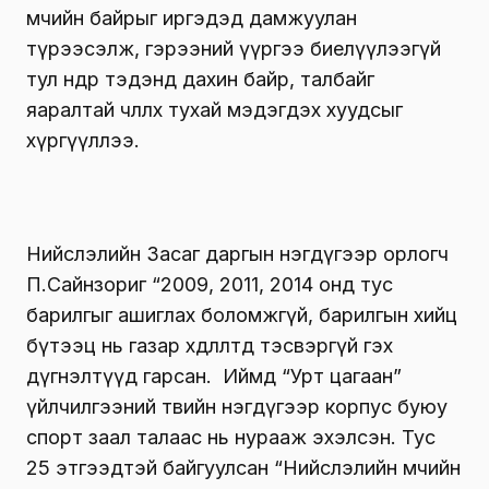
өмчийн байрыг иргэдэд дамжуулан
түрээсэлж, гэрээний үүргээ биелүүлээгүй
тул өнөөдөр тэдэнд дахин байр, талбайг
яаралтай чөлөөлөх тухай мэдэгдэх хуудсыг
хүргүүллээ.
Нийслэлийн Засаг даргын нэгдүгээр орлогч
П.Сайнзориг “2009, 2011, 2014 онд тус
барилгыг ашиглах боломжгүй, барилгын хийц
бүтээц нь газар хөдлөлтөд тэсвэргүй гэх
дүгнэлтүүд гарсан. Иймд “Урт цагаан”
үйлчилгээний төвийн нэгдүгээр корпус буюу
спорт заал талаас нь нурааж эхэлсэн. Тус
25 этгээдтэй байгуулсан “Нийслэлийн өмчийн