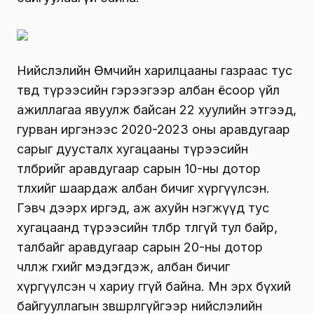
Нийслэлийн Өмчийн харилцааны газраас тус
төвд түрээсийн гэрээгээр албан ёсоор үйл
ажиллагаа явуулж байсан 22 хуулийн этгээд,
гурван иргэнээс 2020-2023 оны аравдугаар
сарыг дуусталх хугацааны түрээсийн
төлбөрийг аравдугаар сарын 10-ны дотор
төлөхийг шаардаж албан бичиг хүргүүлсэн.
Гэвч дээрх иргэд, аж ахуйн нэгжүүд тус
хугацаанд түрээсийн төлбөрөө төлөөгүй тул байр,
талбайг аравдугаар сарын 20-ны дотор
чөлөөлж өгөхийг мэдэгдэж, албан бичиг
хүргүүлсэн ч хариу өгөөгүй байна. Мөн эрх бүхий
байгууллагын зөвшөөрөлгүйгээр нийслэлийн