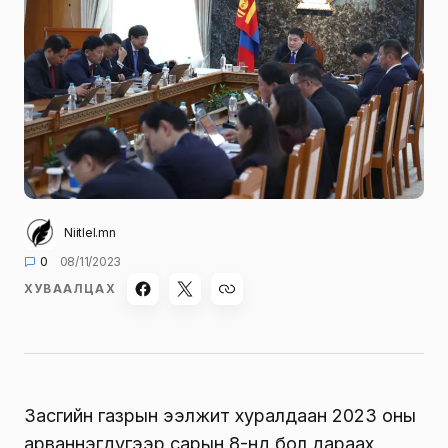
Niitlel.mn
0
08/11/2023
ХУВААЛЦАХ
Засгийн газрын ээлжит хуралдаан 2023 оны
арваннэгдүгээр сарын 8-нд бол дараах