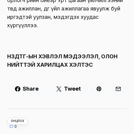
орлогч өөрийн биеэр Урт цагаан үйлчилгээний
төвд ажиллан, өдгөө үйл ажиллагаа явуулж буй
иргэдтэй уулзан, мэдэгдэх хуудас
хүргүүллээ.
НЗДТГ-ЫН ХЭВЛЭЛ МЭДЭЭЛЭЛ, ОЛОН
НИЙТТЭЙ ХАРИЛЦАХ ХЭЛТЭС
Share
Tweet
ОНЦЛОХ
0