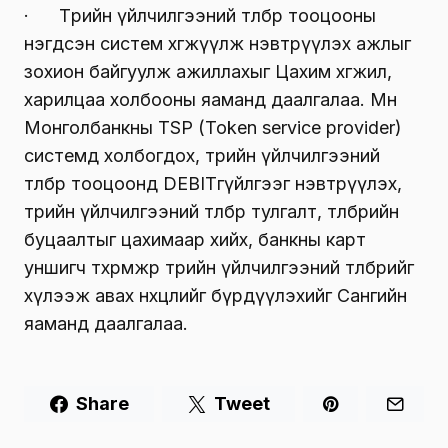
· Төрийн үйлчилгээний төлбөр тооцооны
нэгдсэн систем хөгжүүлж нэвтрүүлэх ажлыг
зохион байгуулж ажиллахыг Цахим хөгжил,
харилцаа холбооны яаманд даалгалаа. Мөн
Монголбанкны TSP (Token service provider)
системд холбогдох, төрийн үйлчилгээний
төлбөр тооцоонд DEBITгүйлгээг нэвтрүүлэх,
төрийн үйлчилгээний төлбөр тулгалт, төлбөрийн
буцаалтыг цахимаар хийх, банкны карт
уншигч төхөөрөмжөөр төрийн үйлчилгээний төлбөрийг
хүлээж авах нөхцөлийг бүрдүүлэхийг Сангийн
яаманд даалгалаа.
Share
Tweet