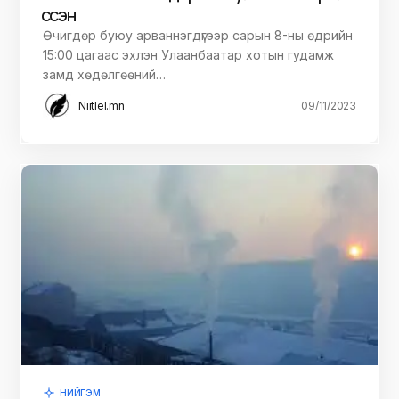
үүссэн
Өчигдөр буюу арваннэгдүгээр сарын 8-ны өдрийн
15:00 цагаас эхлэн Улаанбаатар хотын гудамж
замд хөдөлгөөний…
Niitlel.mn
09/11/2023
НИЙГЭМ