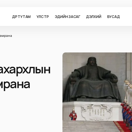
ӨДӨР ТУТАМ
УЛС ТӨР
ЭДИЙН ЗАСАГ
ДЭЛХИЙ
БУСАД
 амрана
ахархлын
амрана