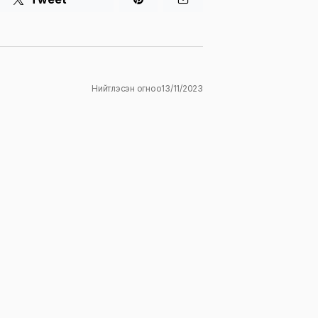
Нийтлэсэн огноо
13/11/2023
ж
E-mail
*