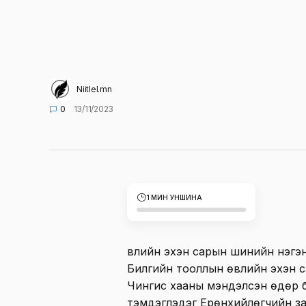
Niitlel.mn
0
13/11/2023
1 МИН УНШИНА
Өвлийн эхэн сарын шинийн нэгэн
Билгийн тооллын өвлийн эхэн 
Чингис хааны мэндэлсэн өдөр 
тэмдэглэдэг Ерөнхийлөгчийн за