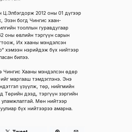
 Ц.Элбэгдорж 2012 оны 01 дүгээр
, Эзэн богд Чингис хаан-
илгийн тооллын гуравдугаар
62 оны өвлийн тэргүүн сарын
гтоож, Их хааны мэндэлсэн
р” хэмээн нэрийдэж бүх нийтээр
ласан билээ.
э Чингис Хааны мэндэлсэн өдөр
ийг маргааш тэмдэглэнэ. Энэ
дэтгэл үзүүлж, төр, нийгмийн
мд Төрийн дээд, тэргүүн зэргийн
г уламжлалтай. Мөн нийтээр
хуулиар бүх нийтээрээ амарна.
Tweet