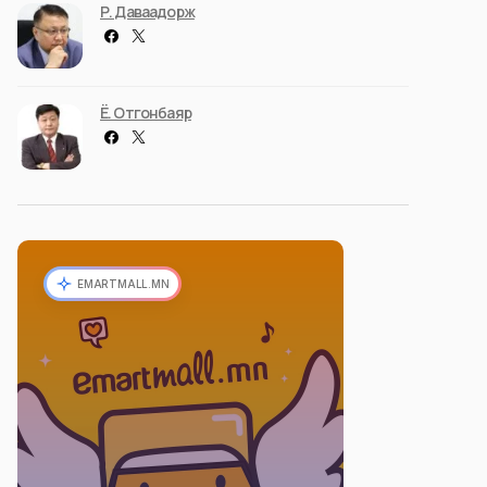
Р. Даваадорж
Ё. Отгонбаяр
EMARTMALL.MN