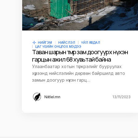
НИЙГЭМ
НИЙСЛЭЛ
ҮЙЛ ЯВДАЛ
ЦАГ ҮЕИЙН ОНЦЛОХ МЭДЭЭ
Таван шарын төмөр зам доогуурх нүхэн
гарцын ажил 68 хувьтай байна
Улаанбаатар хотын түгжрэлийг бууруулах
хүрээнд нийслэлийн дөрвөн байршилд авто
замын доогуур нүхэн гарц…
Niitlel.mn
13/11/2023