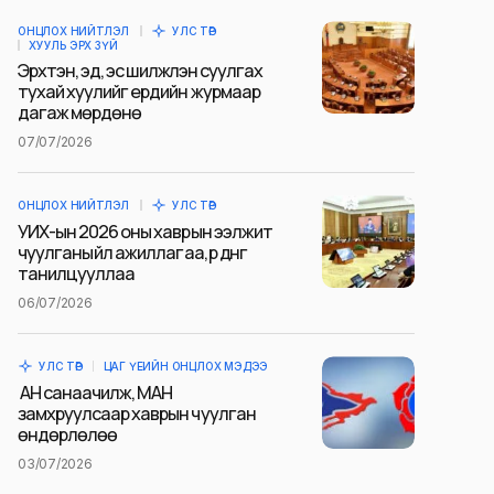
ОНЦЛОХ НИЙТЛЭЛ
УЛС ТӨР
ХУУЛЬ ЭРХ ЗҮЙ
Эрхтэн, эд, эс шилжүүлэн суулгах
тухай хуулийг ердийн журмаар
дагаж мөрдөнө
07/07/2026
ОНЦЛОХ НИЙТЛЭЛ
УЛС ТӨР
УИХ-ын 2026 оны хаврын ээлжит
чуулганы үйл ажиллагаа, үр дүнг
танилцууллаа
06/07/2026
УЛС ТӨР
ЦАГ ҮЕИЙН ОНЦЛОХ МЭДЭЭ
АН санаачилж, МАН
замхруулсаар хаврын чуулган
өндөрлөлөө
03/07/2026