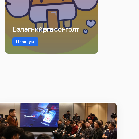
Бэлэгний өргөн сонголт
Цааш үзэх