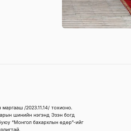
 маргааш /2023.11.14/ тохионо.
сарын шинийн нэгэнд Эзэн богд
буюу “Монгол бахархлын өдөр”-ийг
рлигтай.