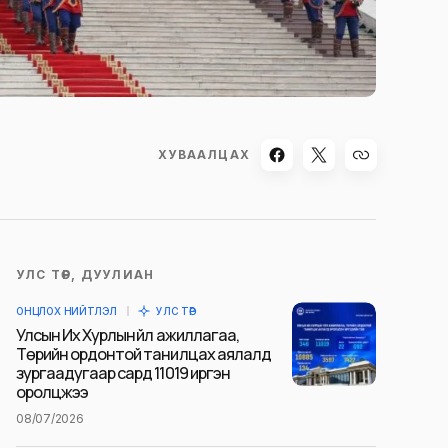
ХУВААЛЦАХ
УЛС ТӨР, ДУУЛИАН
ОНЦЛОХ НИЙТЛЭЛ
УЛС ТӨР
Улсын Их Хурлын үйл ажиллагаа,
Төрийн ордонтой танилцах аялалд
зургаадугаар сард 11019 иргэн
оролцжээ
08/07/2026