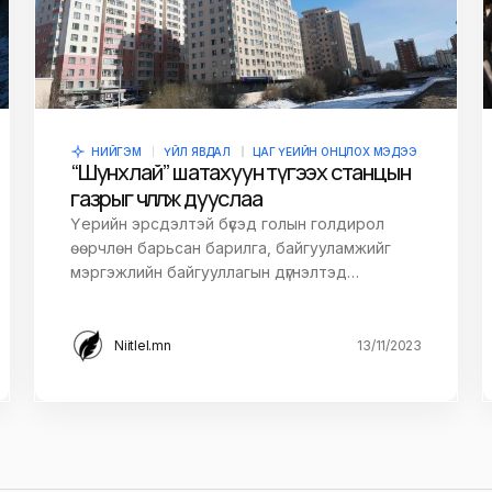
НИЙГЭМ
ҮЙЛ ЯВДАЛ
ЦАГ ҮЕИЙН ОНЦЛОХ МЭДЭЭ
“Шунхлай” шатахуун түгээх станцын
газрыг чөлөөлж дууслаа
Үерийн эрсдэлтэй бүсэд голын голдирол
өөрчлөн барьсан барилга, байгууламжийг
мэргэжлийн байгууллагын дүгнэлтэд…
Niitlel.mn
13/11/2023