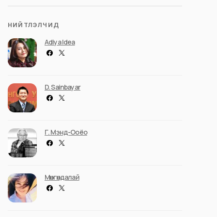
НИЙТЛЭЛЧИД
Adiya Idea
D. Sainbayar
Г. Мэнд-Ооёо
Мөнгөндалай