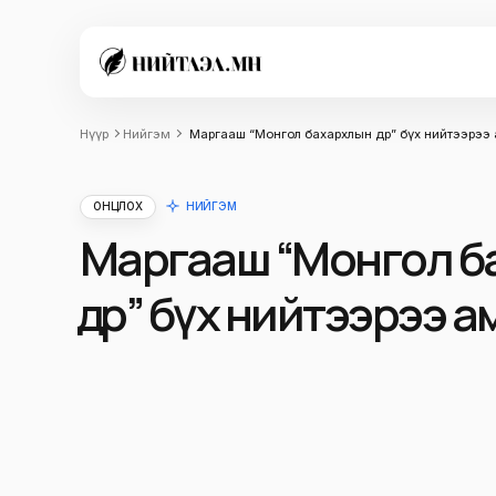
Нүүр
Нийгэм
Маргааш “Монгол бахархлын өдөр” бүх нийтээрээ
ОНЦЛОХ
НИЙГЭМ
Маргааш “Монгол б
өдөр” бүх нийтээрээ 