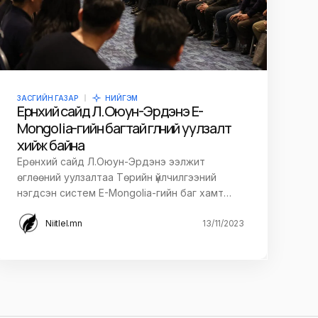
ЗАСГИЙН ГАЗАР
НИЙГЭМ
Ерөнхий сайд Л.Оюун-Эрдэнэ E-
Mongolia-гийн багтай өглөөний уулзалт
хийж байна
Ерөнхий сайд Л.Оюун-Эрдэнэ ээлжит
өглөөний уулзалтаа Төрийн үйлчилгээний
нэгдсэн систем E-Mongolia-гийн баг хамт…
Niitlel.mn
13/11/2023