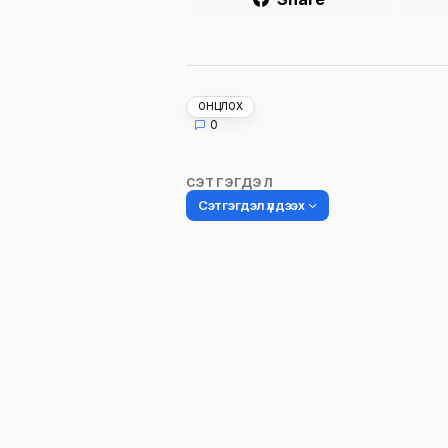
ОНЦЛОХ
0
СЭТГЭГДЭЛ
Сэтгэгдэл үлдээх
Таны имэйл хаягийг нийтлэхгүй.
Шаардлагатай талбаруудыг
*
гэ
тэмдэглэсэн
Name
*