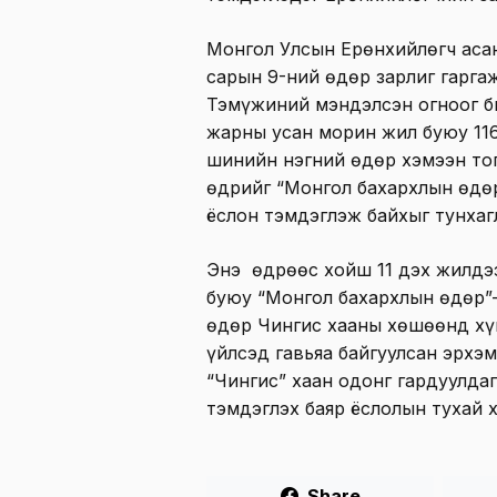
Монгол Улсын Ерөнхийлөгч асан
сарын 9-ний өдөр зарлиг гаргаж
Тэмүжиний мэндэлсэн огноог б
жарны усан морин жил буюу 11
шинийн нэгний өдөр хэмээн то
өдрийг “Монгол бахархлын өдө
ёслон тэмдэглэж байхыг тунхаг
Энэ өдрөөс хойш 11 дэх жилдэ
буюу “Монгол бахархлын өдөр”-
өдөр Чингис хааны хөшөөнд хүн
үйлсэд гавьяа байгуулсан эрхэ
“Чингис” хаан одонг гардуулда
тэмдэглэх баяр ёслолын тухай 
Share