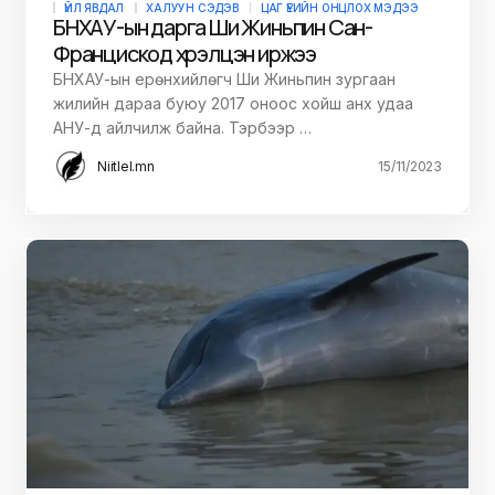
ҮЙЛ ЯВДАЛ
ХАЛУУН СЭДЭВ
ЦАГ ҮЕИЙН ОНЦЛОХ МЭДЭЭ
БНХАУ-ын дарга Ши Жиньпин Сан-
Францискод хүрэлцэн иржээ
БНХАУ-ын ерөнхийлөгч Ши Жиньпин зургаан
жилийн дараа буюу 2017 оноос хойш анх удаа
АНУ-д айлчилж байна. Тэрбээр …
Niitlel.mn
15/11/2023