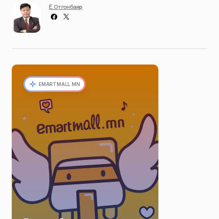
Ё. Отгонбаяр
EMARTMALL.MN