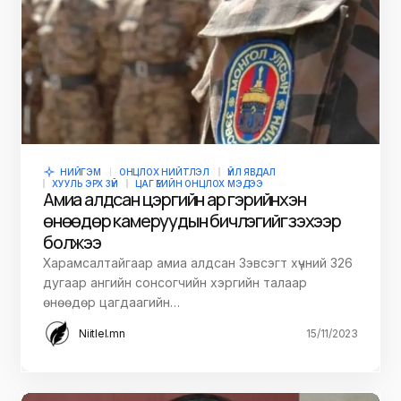
НИЙГЭМ
ОНЦЛОХ НИЙТЛЭЛ
ҮЙЛ ЯВДАЛ
ХУУЛЬ ЭРХ ЗҮЙ
ЦАГ ҮЕИЙН ОНЦЛОХ МЭДЭЭ
Амиа алдсан цэргийн ар гэрийнхэн
өнөөдөр камеруудын бичлэгийг үзэхээр
болжээ
Харамсалтайгаар амиа алдсан Зэвсэгт хүчний 326
дугаар ангийн сонсогчийн хэргийн талаар
өнөөдөр цагдаагийн…
Niitlel.mn
15/11/2023