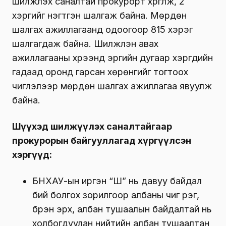
шилжүүлэх саналтай прокурорт хүргүүлж, 2
хэргийг нэгтгэн шалгаж байна. Мөрдөн
шалгах ажиллагаанд одоогоор 815 хэрэг
шалгагдаж байна. Шилжүүлэн авах
ажиллагааны хүрээнд эрүүгийн дугаар хэргүүдийн
гадаад оронд гарсан хөрөнгийг тогтоох
чиглэлээр мөрдөн шалгах ажиллагаа явуулж
байна.
Шүүхэд шилжүүлэх саналтайгаар
прокурорын байгууллагад хүргүүлсэн
хэргүүд:
БНХАУ-ын иргэн “Ш” нь давуу байдал
бий болгох зорилгоор албаны чиг үүрэг,
бүрэн эрх, албан тушаалын байдалтай нь
холбогдуулан нийтийн албан тушаалтан