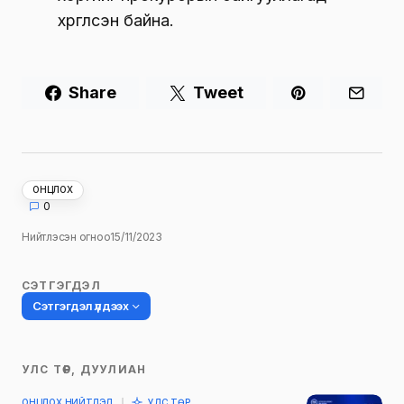
хүргүүлсэн байна.
Share
Tweet
ОНЦЛОХ
0
Нийтлэсэн огноо
15/11/2023
СЭТГЭГДЭЛ
Сэтгэгдэл үлдээх
УЛС ТӨР, ДУУЛИАН
Таны имэйл хаягийг нийтлэхгүй.
ОНЦЛОХ НИЙТЛЭЛ
УЛС ТӨР