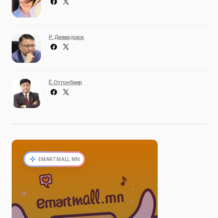
Р. Даваадорж
Ё. Отгонбаяр
EMARTMALL.MN