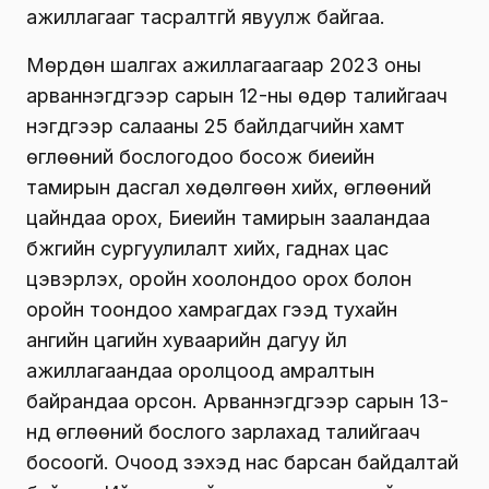
ажиллагааг тасралтгүй явуулж байгаа.
Мөрдөн шалгах ажиллагаагаар 2023 оны
арваннэгдүгээр сарын 12-ны өдөр талийгаач
нэгдүгээр салааны 25 байлдагчийн хамт
өглөөний бослогодоо босож биеийн
тамирын дасгал хөдөлгөөн хийх, өглөөний
цайндаа орох, Биеийн тамирын зааландаа
бүжгийн сургуулилалт хийх, гаднах цас
цэвэрлэх, оройн хоолондоо орох болон
оройн тоондоо хамрагдах гээд тухайн
ангийн цагийн хуваарийн дагуу үйл
ажиллагаандаа оролцоод амралтын
байрандаа орсон. Арваннэгдүгээр сарын 13-
нд өглөөний бослого зарлахад талийгаач
босоогүй. Очоод үзэхэд нас барсан байдалтай