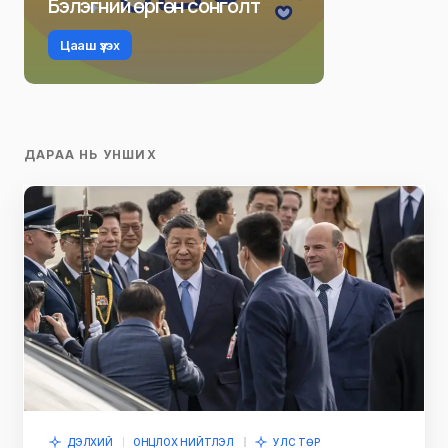
Бэлэгний өргөн сонголт
Цааш үзэх
ДАРАА НЬ УНШИХ
ДЭЛХИЙ
ОНЦЛОХ НИЙТЛЭЛ
УЛС ТӨР