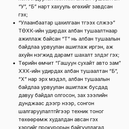
“У”, “Б” нарт хахууль өгөхийг завдсан
гэх;
“Улаанбаатар цахилгаан түгээх сүлжээ”
ТӨХК-ийн удирдах албан тушаалтнаар
ажиллаж байсан “Т” нь албан тушаалын
байдлаа урвуулан ашиглаж иргэн, аж
ахуйн нэгжид дарамт шахалт үзүүлдэг гэх;
Төрийн өмчит “Гашуун сухайт авто зам”
ХХК-ийн удирдах албан тушаалтан “Б”,
“Х” нар эрх мэдэл, албан тушаалын
байдлаа урвуулан ашиглаж бусдад
давуу байдал олгосон, зах зээлийн
дунджаас дээгүүр үнээр, сонгон
шалгаруулалтгүйгээр техник тоног
төхөөрөмж худалдан авсан гэх
хэргийг прокурорын байгууллагад