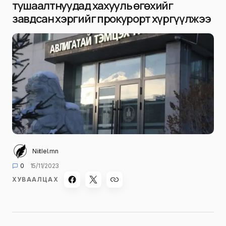
тушаалтнуудад хахууль өгөхийг
завдсан хэргийг прокурорт хүргүүлжээ
Niitlel.mn
0
15/11/2023
ХУВААЛЦАХ