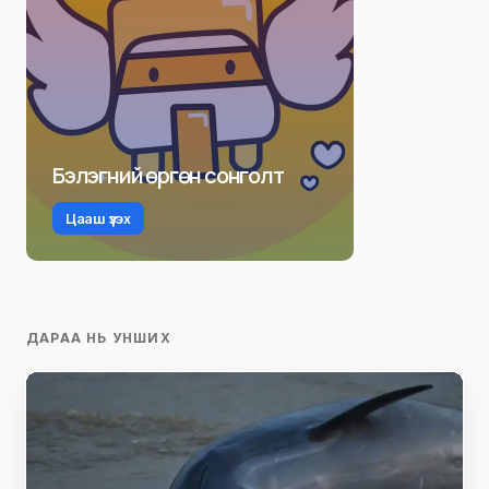
Бэлэгний өргөн сонголт
Цааш үзэх
ДАРАА НЬ УНШИХ