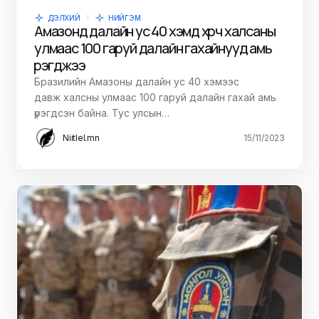
ДЭЛХИЙ
НИЙГЭМ
Амазонд далайн ус 40 хэмд хүрч халсаны
улмаас 100 гаруй далайн гахайнууд амь
үрэгджээ
Бразилийн Амазоны далайн ус 40 хэмээс
давж халсны улмаас 100 гаруй далайн гахай амь
үрэгдсэн байна. Тус улсын…
Niitlel.mn
15/11/2023