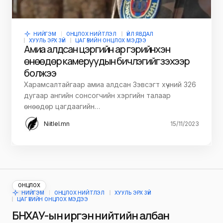
НИЙГЭМ
ОНЦЛОХ НИЙТЛЭЛ
ҮЙЛ ЯВДАЛ
ХУУЛЬ ЭРХ ЗҮЙ
ЦАГ ҮЕИЙН ОНЦЛОХ МЭДЭЭ
Амиа алдсан цэргийн ар гэрийнхэн
өнөөдөр камеруудын бичлэгийг үзэхээр
болжээ
Харамсалтайгаар амиа алдсан Зэвсэгт хүчний 326
дугаар ангийн сонсогчийн хэргийн талаар
өнөөдөр цагдаагийн…
Niitlel.mn
15/11/2023
ОНЦЛОХ
НИЙГЭМ
ОНЦЛОХ НИЙТЛЭЛ
ХУУЛЬ ЭРХ ЗҮЙ
ЦАГ ҮЕИЙН ОНЦЛОХ МЭДЭЭ
БНХАУ-ын иргэн нийтийн албан