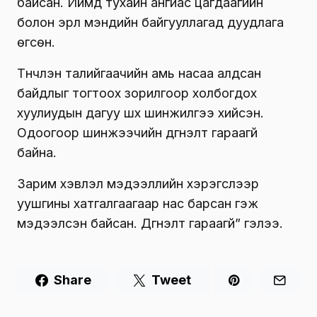
байсан. Иймд тухайн ангиас цагдаагийн
болон эрүүл мэндийн байгууллагад дуудлага
өгсөн.
Түүнчлэн талийгаачийн амь насаа алдсан
байдлыг тогтоох зорилгоор холбогдох
хуулиудын дагуу шүүх шинжилгээ хийсэн.
Одоогоор шинжээчийн дүгнэлт гараагүй
байна.
Зарим хэвлэл мэдээллийн хэрэгслээр
уушгины хатгалгаагаар нас барсан гэж
мэдээлсэн байсан. Дүгнэлт гараагүй” гэлээ.
Share
Tweet