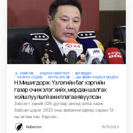
НИЙГЭМ
ОНЦЛОХ НИЙТЛЭЛ
ҮЙЛ ЯВДАЛ
ХАЛУУН СЭДЭВ
ХУУЛЬ ЭРХ ЗҮЙ
ЦАГ ҮЕИЙН ОНЦЛОХ МЭДЭЭ
Н.Мишигдорж: Үзлэгийн баг хэргийн
газар очиж үзлэг хийх, мөрдөн шалгах
хойшлуулшгүй ажиллагаа явуулсан
Зэвсэгт хүчний 326 дугаар ангид алба хааж
байсан цэрэг 2023 оны арваннэгдүгээр сарын 13-
ны өглөө нас барсан…
Niitlel.mn
15/11/2023