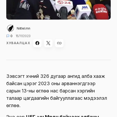
Niitlel.mn
0
15/11/2023
ХУВААЛЦАХ
Зэвсэгт хүчний 326 дугаар ангид алба хааж
байсан цэрэг 2023 оны арваннэгдүгээр
сарын 13-ны өглөө нас барсан хэргийн
талаар цагдаагийн байгууллагаас мэдээлэл
өглөө.
Энэ үеэр
ЦЕГ-ын Мөрдөн байцаах албаны