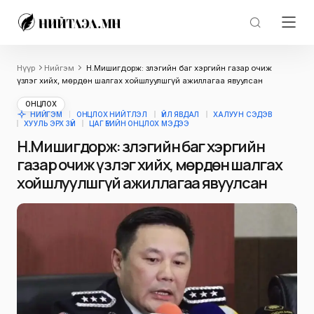
Нүүр
Нийгэм
Н.Мишигдорж: Үзлэгийн баг хэргийн газар очиж
үзлэг хийх, мөрдөн шалгах хойшлуулшгүй ажиллагаа явуулсан
ОНЦЛОХ
НИЙГЭМ
ОНЦЛОХ НИЙТЛЭЛ
ҮЙЛ ЯВДАЛ
ХАЛУУН СЭДЭВ
ХУУЛЬ ЭРХ ЗҮЙ
ЦАГ ҮЕИЙН ОНЦЛОХ МЭДЭЭ
Н.Мишигдорж: Үзлэгийн баг хэргийн
газар очиж үзлэг хийх, мөрдөн шалгах
хойшлуулшгүй ажиллагаа явуулсан