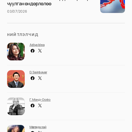
чуулган өндөрлөлөө
03/07/2026
НИЙТЛЭЛЧИД
Adiya Idea
D. Sainbayar
Г. Мэнд-Ооёо
Мөнгөндалай