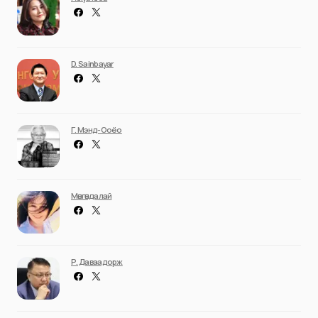
D. Sainbayar
Г. Мэнд-Ооёо
Мөнгөндалай
Р. Даваадорж