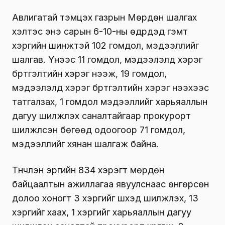
Авлигатай тэмцэх газрын Мөрдөн шалгах
хэлтэс энэ сарын 6-10-ны өдрүүдэд гэмт
хэргийн шинжтэй 102 гомдол, мэдээллийг
шалгав. Үүнээс 11 гомдол, мэдээлэлд хэрэг
бүртгэлтийн хэрэг нээж, 19 гомдол,
мэдээлэлд хэрэг бүртгэлтийн хэрэг нээхээс
татгалзах, 1 гомдол мэдээллийг харьяаллын
дагуу шилжүүлэх саналтайгаар прокурорт
шилжүүлсэн бөгөөд одоогоор 71 гомдол,
мэдээллийг хянан шалгаж байна.
Түүнчлэн эрүүгийн 834 хэрэгт мөрдөн
байцаалтын ажиллагаа явуулснаас өнгөрсөн
долоо хоногт 3 хэргийг шүүхэд шилжүүлэх, 13
хэргийг хаах, 1 хэргийг харьяаллын дагуу