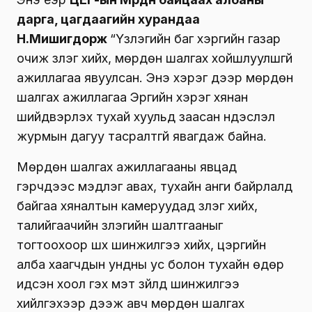
дарга, цагдаагийн хурандаа
Н.Мишигдорж
“Үзлэгийн баг хэргийн газар
очиж үзлэг хийх, мөрдөн шалгах хойшлуулшгүй
ажиллагаа явуулсан. Энэ хэрэг дээр мөрдөн
шалгах ажиллагаа Эрүүгийн хэрэг хянан
шийдвэрлэх тухай хуульд заасан үндэслэл
журмын дагуу тасралтгүй явагдаж байна.
Мөрдөн шалгах ажиллагааны явцад
гэрчүүдээс мэдүүлэг авах, тухайн анги байрлалд
байгаа хяналтын камеруудад үзлэг хийх,
талийгаачийн үзлэгийн шалтгааныг
тогтоохоор шүүх шинжилгээ хийх, цэргийн
алба хаагчдын ундны ус болон тухайн өдөр
идсэн хоол гэх мэт зүйлд шинжилгээ
хийлгэхээр дээж авч мөрдөн шалгах