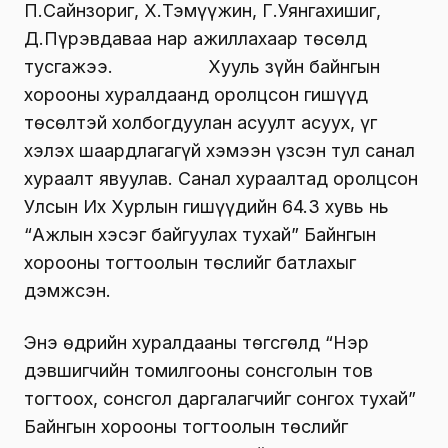
П.Сайнзориг, Х.Тэмүүжин, Г.Уянгахишиг,
Д.Пүрэвдаваа нар ажиллахаар төсөлд
тусгажээ. Хууль зүйн байнгын
хорооны хуралдаанд оролцсон гишүүд
төсөлтэй холбогдуулан асуулт асуух, үг
хэлэх шаардлагагүй хэмээн үзсэн тул санал
хураалт явуулав. Санал хураалтад оролцсон
Улсын Их Хурлын гишүүдийн 64.3 хувь нь
“Ажлын хэсэг байгуулах тухай” Байнгын
хорооны тогтоолын төслийг батлахыг
дэмжсэн.
Энэ өдрийн хуралдааны төгсгөлд “Нэр
дэвшигчийн томилгооны сонсголын тов
тогтоох, сонсгол даргалагчийг сонгох тухай”
Байнгын хорооны тогтоолын төслийг