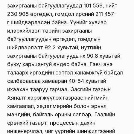
захиргааны байгууллагуудад 101 559, нийт
230 908 өргөдөл, гомдол ирсний 211 457-
г шийдвэрлэсэн байна. Үүнийг хувиар
илэрхийлвэл төрийн захиргааны
байгууллагуудын өргөдөл, гомдлын
шийдвэрлэлт 92.2 хувьтай, нутгийн
захиргааны байгууллагуудынх 90.8 хувьтай
буюу харьцангуй өндөр байна. Гэвч энэ
талаарх иргэдийн сэтгэл ханамжгүй байдал
салбараасаа хамааран 40-84 хувьтай
ихээхэн тааруу гарчээ. Засгийн газрын
Хяналт хэрэгжүүлэх газраас нийгмийн
хамгаалал, хөдөлмөрийн болон эрүүл
мэндийн, байгаль орчны салбар, Гаалийн
ерөнхий газарт процессын дахин
инженерчлэл, чиг үүргийн шинжилгээний