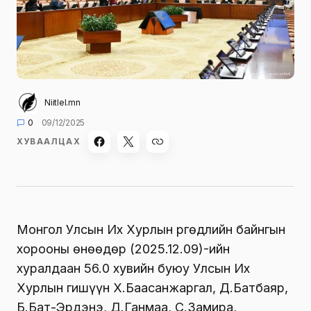
Niitlel.mn
0
09/12/2025
ХУВААЛЦАХ
Монгол Улсын Их Хурлын Өргөдлийн байнгын
хорооны өнөөдөр (2025.12.09)-ийн
хуралдаан 56.0 хувийн буюу Улсын Их
Хурлын гишүүн Х.Баасанжаргал, Д.Батбаяр,
Б.Бат-Эрдэнэ, Д.Ганмаа, С.Замира,