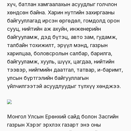
хүч, батлан хамгаалахын асуудлыг голчлон
хөндсөн байна. Харин нутгийн захиргааны
байгууллагад ирсэн өргөдөл, гомдолд орон
сууц, нийтийн аж ахуйн, инженерийн
байгууламж, дэд бүтэц, авто зам, гудамж,
талбайн тохижилт, эрүүл мэнд, газрын
харилцаа, боловсролын салбар, барилга,
байгууламж, хууль, шүүх, цагдаа, нийтийн
тээвэр, нийгмийн даатгал, татвар, и-баримт,
улсын бүртгэлийн байгууллагын
үйлчилгээтэй асуудлуудыг түлхүү хөнджээ.
Монгол Улсын Ерөнхий сайд болон Засгийн
газрын Хэрэг эрхлэх газарт энэ оны