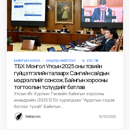
БАЙНГЫН ХОРОО
ОНЦЛОХ НИЙТЛЭЛ
УЛС ТӨР
ТБХ: Монгол Улсын 2025 оны төсвийн
гүйцэтгэлийн талаарх Сангийн сайдын
мэдээллийг сонсож, Байнгын хорооны
тогтоолын төслүүдийг батлав
Улсын Их Хурлын Төсвийн байнгын хорооны
өнөөдрийн /2025.12.10/ хуралдаан “Аудитын сэдэв
батлах тухай” Байнгын…
Niitlel.mn
10/12/2025