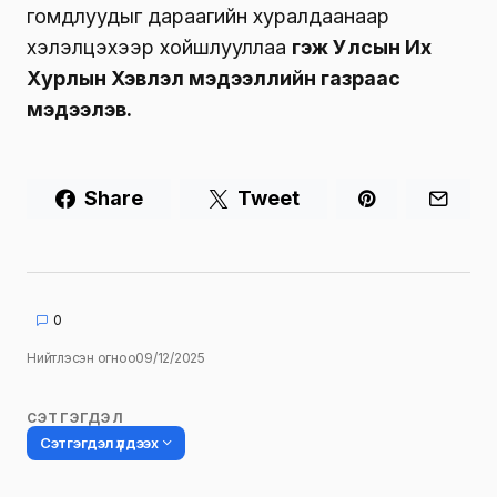
гомдлуудыг дараагийн хуралдаанаар
хэлэлцэхээр хойшлууллаа
гэж Улсын Их
Хурлын Хэвлэл мэдээллийн газраас
мэдээлэв.
Share
Tweet
0
Нийтлэсэн огноо
09/12/2025
СЭТГЭГДЭЛ
Сэтгэгдэл үлдээх