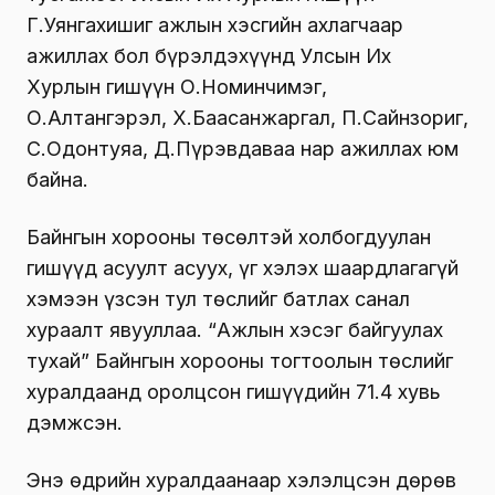
Г.Уянгахишиг ажлын хэсгийн ахлагчаар
ажиллах бол бүрэлдэхүүнд Улсын Их
Хурлын гишүүн О.Номинчимэг,
О.Алтангэрэл, Х.Баасанжаргал, П.Сайнзориг,
С.Одонтуяа, Д.Пүрэвдаваа нар ажиллах юм
байна.
Байнгын хорооны төсөлтэй холбогдуулан
гишүүд асуулт асуух, үг хэлэх шаардлагагүй
хэмээн үзсэн тул төслийг батлах санал
хураалт явууллаа. “Ажлын хэсэг байгуулах
тухай” Байнгын хорооны тогтоолын төслийг
хуралдаанд оролцсон гишүүдийн 71.4 хувь
дэмжсэн.
Энэ өдрийн хуралдаанаар хэлэлцсэн дөрөв