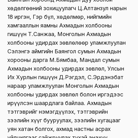
хөдөлгөөний зохицуулагч Ц.Алтанзул нарын
18 иргэн, Гэр бүл, хөдөлмөр, нийгмийн
хамгааллын яамны Ахмадын холбооны
гишүүн Т.Санжаа, Монголын Ахмадын
холбооны удирдах зөвлөлөөр уламжлуулан
Сэлэнгэ аймгийн Баянгол сумын Ахмадын
хорооны дарга М.Бямбаа, Мандал сумын
Ахмадын холбооны удирдах зөвлөл, Улсын
Их Хурлын гишүүн Д.Рэгдэл, С.Эрдэнэбат
нараар уламжлуулан Монголын Ахмадын
холбооны удирдах зөвлөл болон иргэдээс
ирүүлсэн шаардлага байлаа. Ахмадын
тэтгэврийг нэмэгдүүлэх, тэтгэврийн
зээлийн хүүг бууруулах, зээлийн хугацааг
уян хатан болгох, ахмад настны асрах
үйлчилгээг сайжруулах тухай энэхүү