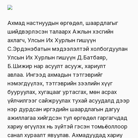
Ахмад настнуудын өргөдөл, шаардлагыг
шийдвэрлэсэн талаарх Ажлын хэсгийн
ахлагч, Улсын Их Хурлын гишүүн
С.Эрдэнэбатын мэдээлэлтэй холбогдуулан
Улсын Их Хурлын гишүүн Д.Батбаяр,
Б.Шижир нар асуулт асууж, хариулт
авлаа. Ингээд ахмадын тэтгэврийг
нэмэгдүүлэх, тэтгэврийн зээлийн хүүг
бууруулах, хугацааг уртасгах, мөн асрах
үйлчилгээг сайжруулах тухай асуудалд дээр
нэр дурдсан иргэдийн шаардлагын дагуу
ажиллагаа хийгдсэн тул өргөдөл гаргагчдад
хариу өгүүлэх нь зүйтэй гэсэн томьёоллоор
санал хураалт явуулав. Ахмадуудад хариу