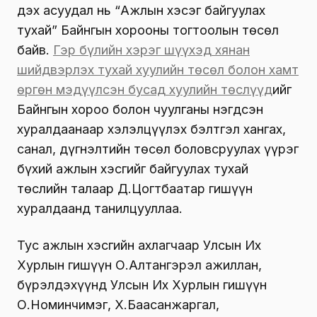
дэх асуудал нь “Ажлын хэсэг байгуулах
тухай” Байнгын хорооны тогтоолын төсөл
байв.
Гэр бүлийн хэрэг шүүхэд хянан
шийдвэрлэх тухай хуулийн төсөл болон хамт
өргөн мэдүүлсэн бусад хуулийн төслүүд
ийг
Байнгын хороо болон чуулганы нэгдсэн
хуралдаанаар хэлэлцүүлэх бэлтгэл хангах,
санал, дүгнэлтийн төсөл боловсруулах үүрэг
бүхий ажлын хэсгийг байгуулах тухай
төслийн талаар Д.Цогтбаатар гишүүн
хуралдаанд танилцууллаа.
Тус ажлын хэсгийн ахлагчаар Улсын Их
Хурлын гишүүн О.Алтангэрэл ажиллан,
бүрэлдэхүүнд Улсын Их Хурлын гишүүн
О.Номинчимэг, Х.Баасанжаргал,