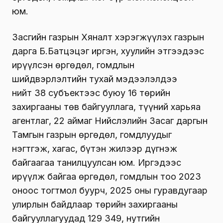
юм.
Засгийн газрын Хяналт хэрэгжүүлэх газрын
дарга Б.Батцэцэг иргэн, хуулийн этгээдээс
ирүүлсэн өргөдөл, гомдлын
шийдвэрлэлтийн тухай мэдээлэлдээ
нийт 38 субъектээс буюу 16 төрийн
захиргааны төв байгууллага, түүний харьяа
агентлаг, 22 аймаг Нийслэлийн Засаг даргын
Тамгын газрын өргөдөл, гомдлуудыг
нэгтгэж, хагас, бүтэн жилээр дүгнэж
байгаагаа танилцуулсан юм. Иргэдээс
ирүүлж байгаа өргөдөл, гомдлын тоо 2023
оноос тогтмол буурч, 2025 оны гуравдугаар
улирлын байдлаар төрийн захиргааны
байгууллагуудад 129 349, нутгийн