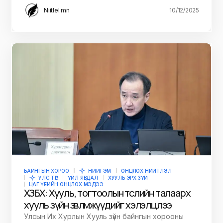
Niitlel.mn
10/12/2025
БАЙНГЫН ХОРОО
НИЙГЭМ
ОНЦЛОХ НИЙТЛЭЛ
УЛС ТӨР
ҮЙЛ ЯВДАЛ
ХУУЛЬ ЭРХ ЗҮЙ
ЦАГ ҮЕИЙН ОНЦЛОХ МЭДЭЭ
ХЗБХ: Хууль, тогтоолын төслийн талаарх
хууль зүйн зөвлөмжүүдийг хэлэлцлээ
Улсын Их Хурлын Хууль зүйн байнгын хорооны