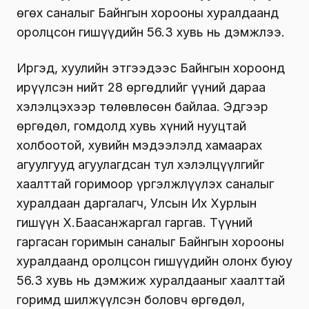
өгөх саналыг Байнгын хорооны хуралдаанд
оролцсон гишүүдийн 56.3 хувь нь дэмжлээ.
Иргэд, хуулийн этгээдээс Байнгын хороонд
ирүүлсэн нийт 28 өргөдлийг үүний дараа
хэлэлцэхээр төлөвлөсөн байлаа. Эдгээр
өргөдөл, гомдолд хувь хүний нууцтай
холбоотой, хувийн мэдээлэлд хамаарах
агуулгууд агуулагдсан тул хэлэлцүүлгийг
хаалттай горимоор үргэлжлүүлэх саналыг
хуралдаан даргалагч, Улсын Их Хурлын
гишүүн Х.Баасанжаргал гаргав. Түүний
гаргасан горимын саналыг Байнгын хорооны
хуралдаанд оролцсон гишүүдийн олонх буюу
56.3 хувь нь дэмжиж хуралдааныг хаалттай
горимд шилжүүлсэн боловч өргөдөл,