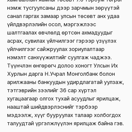
нэмж тусгуулсаны дээр зарчмын зөрүүтэй
санал гаргах замаар улсын төсөвт анх удаа
үйлдвэрлэлийн осол, мэргэжлээс
шалтгаалах өвчлөлд өртсөн ахмадуудыг
асрах, сувилах үйлчилгээг гэрээр үзүүлэх
үйлчилгээг сайжруулах зориулалтаар
нэмэлт санхүүжилтийг суулгаж чаджээ.
Түүнчлэн өнгөрөгч долоо хоногт Улсын Их
Хурлын дарга Н.Учрал Монголбанк болон
арилжааны банкуудын удирдлагатай уулзаж,
тэтгэврийн зээлийг 36 сар хүртэл
хугацаагаар олгох тухай асуудлыг ярилцаж,
нааштай шийдвэрлэснийг тэрбээр
мэдээлж, хүүг бууруулах талаар холбогдох
талуудтай үргэлжлүүлэн ярилцаж байна гэв.