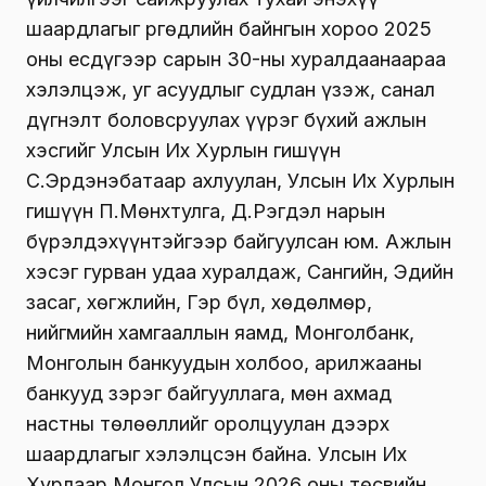
шаардлагыг Өргөдлийн байнгын хороо 2025
оны есдүгээр сарын 30-ны хуралдаанаараа
хэлэлцэж, уг асуудлыг судлан үзэж, санал
дүгнэлт боловсруулах үүрэг бүхий ажлын
хэсгийг Улсын Их Хурлын гишүүн
С.Эрдэнэбатаар ахлуулан, Улсын Их Хурлын
гишүүн П.Мөнхтулга, Д.Рэгдэл нарын
бүрэлдэхүүнтэйгээр байгуулсан юм. Ажлын
хэсэг гурван удаа хуралдаж, Сангийн, Эдийн
засаг, хөгжлийн, Гэр бүл, хөдөлмөр,
нийгмийн хамгааллын яамд, Монголбанк,
Монголын банкуудын холбоо, арилжааны
банкууд зэрэг байгууллага, мөн ахмад
настны төлөөллийг оролцуулан дээрх
шаардлагыг хэлэлцсэн байна. Улсын Их
Хурлаар Монгол Улсын 2026 оны төсвийн