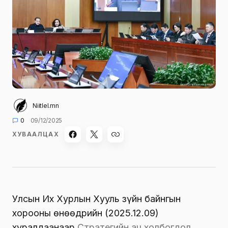
Niitlel.mn
0
09/12/2025
ХУВААЛЦАХ
Улсын Их Хурлын Хууль зүйн байнгын
хорооны өнөөдрийн (2025.12.09)
хуралдаанаар
Стратегийн ач холбогдол