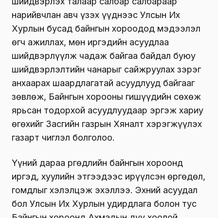
шийдвэрлэх талаар салбар салбараар
нарийвчлан авч үзэх үүднээс Улсын Их
Хурлын бусад байнгын хороодод мэдээлэл
өгч ажиллах, мөн иргэдийн асуудлаа
шийдвэрлүүлж чадаж байгаа байдал буюу
шийдвэрлэлтийн чанарыг сайжруулах зэрэг
анхаарах шаардлагатай асуудлууд байгааг
зөвлөж, Байнгын хорооны гишүүдийн сөхөж
ярьсан тодорхой асуудлуудаар эргэж хариу
өгөхийг Засгийн газрын Хяналт хэрэгжүүлэх
газарт чиглэл болголоо.
Үүний дараа Өргөдлийн байнгын хороонд
иргэд, хуулийн этгээдээс ирүүлсэн өргөдөл,
гомдлыг хэлэлцэж эхэллээ. Эхний асуудал
бол Улсын Их Хурлын удирдлага болон тус
Байнгын хороонд Ахмадын дуу хоолой