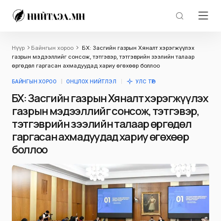
Нүүр
Байнгын хороо
ӨБХ: Засгийн газрын Хяналт хэрэгжүүлэх
газрын мэдээллийг сонсож, тэтгэвэр, тэтгэврийн зээлийн талаар
өргөдөл гаргасан ахмадуудад хариу өгөхөөр боллоо
БАЙНГЫН ХОРОО
ОНЦЛОХ НИЙТЛЭЛ
УЛС ТӨР
ӨБХ: Засгийн газрын Хяналт хэрэгжүүлэх
газрын мэдээллийг сонсож, тэтгэвэр,
тэтгэврийн зээлийн талаар өргөдөл
гаргасан ахмадуудад хариу өгөхөөр
боллоо