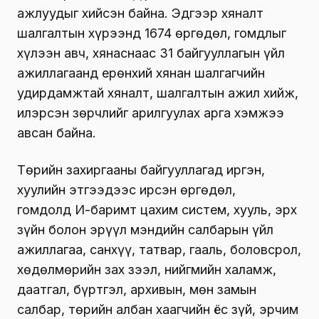
ажлуудыг хийсэн байна. Эдгээр хяналт
шалгалтын хүрээнд 1674 өргөдөл, гомдлыг
хүлээн авч, хянаснаас 31 байгууллагын үйл
ажиллагаанд ерөнхий хянан шалгагчийн
удирдамжтай хяналт, шалгалтын ажил хийж,
илэрсэн зөрчлийг арилгуулах арга хэмжээ
авсан байна.
Төрийн захиргааны байгууллагад иргэн,
хуулийн этгээдээс ирсэн өргөдөл,
гомдолд И-баримт цахим систем, хууль, эрх
зүйн болон эрүүл мэндийн салбарын үйл
ажиллагаа, санхүү, татвар, гааль, боловсрол,
хөдөлмөрийн зах зээл, нийгмийн халамж,
даатгал, бүртгэл, архивын, мөн замын
салбар, төрийн албан хаагчийн ёс зүй, эрчим