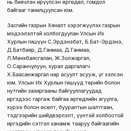
нь биечлэн ирүүлсэн өргөдөл, гомдол
байгааг танилцуулсан юм.
Засгийн газрын Хяналт хэрэгжүүлэх газрын
мэдээлэлтэй холбогдуулан Улсын Их
Хурлын гишүүн С.Эрдэнэбат, Б.Бат-Эрдэнэ,
Д.Батбаяр, Д.Ганмаа, Д.Ганмаа,
Л.Мөнхбаясгалан, Ж.Золжаргал,
О.Саранчулуун, хурал даргалагч
Х.Баасанжаргал нар асуулт асууж, үг хэлсэн
юм. Улсын Их Хурлын гишүүд төрийн болон
нутгийн захиргааны байгууллагуудад
иргэдээс гаргаж байгаа өргөдлийн агуулга,
хүрээ болон өсөлт, бууралтын шалтгаан,
тэдгээрийн шийдвэрлэлт, үүнтэй холбоотой
иргэдийн сэтгэл ханамж тааруу байгаагийн