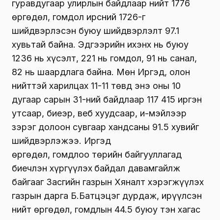
гуравдугаар улирлын байдлаар нийт 1776
өргөдөл, гомдол ирсний 1726-г
шийдвэрлэсэн буюу шийдвэрлэлт 97.1
хувьтай байна. Эдгээрийн ихэнх нь буюу
1236 нь хүсэлт, 221 нь гомдол, 91 нь санал,
82 нь шаардлага байна. Мөн Иргэд, олон
нийттэй харилцах 11-11 төвд энэ оны 10
дугаар сарын 31-ний байдлаар 117 415 иргэн
утсаар, биеэр, веб хуудсаар, и-мэйлээр
зэрэг долоон сувгаар хандсаны 91.5 хувийг
шийдвэрлэжээ. Иргэд
өргөдөл, гомдлоо төрийн байгууллагад
биечлэн хүргүүлэх
байдал давамгайлж
байгааг Засгийн газрын Хяналт хэрэгжүүлэх
газрын дарга Б.Батцэцэг дурдаж, ирүүлсэн
нийт өргөдөл, гомдлын 44.5 буюу тэн хагас