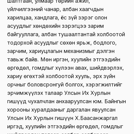
шалтгаан, улмаар төрийн ажил,
үйлчилгээний чанар, албан хаагчдын
харилцаа, хандлага, ёс зүй зэрэг олон
асуудлыг хөндөхийн зэрэгцээ зарим
байгууллага, албан тушаалтантай холбоотой
тодорхой асуудлыг сөхөн ярьж, бодлого,
зарчим, хариуцлагын механизмыг дэлгэн
тавьж байв. Мөн иргэн, хуулийн этгээдийн
өргөдөл, гомдлыг хүлээн авах, шийдвэрлэх,
хариу өгөхтэй холбоотой хууль, эрх зүйн
орчныг боловсронгуй болгох, хэрэгжилтийг
эрчимжүүлэх талаар Улсын Их Хурлын
гишүүд чухалчлан анхааруулсан юм. Байнгын
хорооны хуралдааныг даргалан явуулсан
Улсын Их Хурлын гишүүн Х.Баасанжаргал
иргэд, хуулийн этгээдийн өргөдөл, гомдлыг