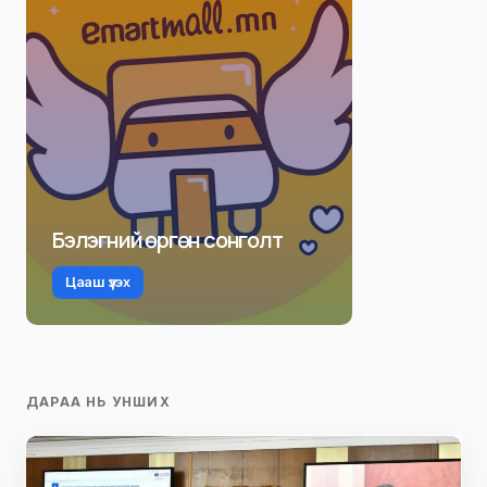
Бэлэгний өргөн сонголт
Цааш үзэх
ДАРАА НЬ УНШИХ