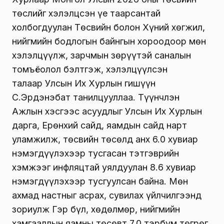
төслийг хэлэлцсэн үе таарсантай
холбогдуулан Төсвийн болон Хүний хөгжил,
нийгмийн бодлогын байнгын хороодоор мөн
хэлэлцүүлж, зарчмын зөрүүтэй саналын
томъёолол бэлтгэж, хэлэлцүүлсэн
талаар Улсын Их Хурлын гишүүн
С.Эрдэнэбат танилцууллаа. Түүнчлэн
Ажлын хэсгээс асуудлыг Улсын Их Хурлын
дарга, Ерөнхий сайд, яамдын сайд нарт
уламжилж, төсвийн төсөлд анх 6.0 хувиар
нэмэгдүүлэхээр тусгасан тэтгэврийн
хэмжээг инфляцтай уялдуулан 8.6 хувиар
нэмэгдүүлэхээр тусгуулсан байна. Мөн
ахмад настныг асрах, сувилах үйлчилгээнд
зориулж Гэр бүл, хөдөлмөр, нийгмийн
хамгааллын яамны төсөвт 7.0 тэрбум төгрөг