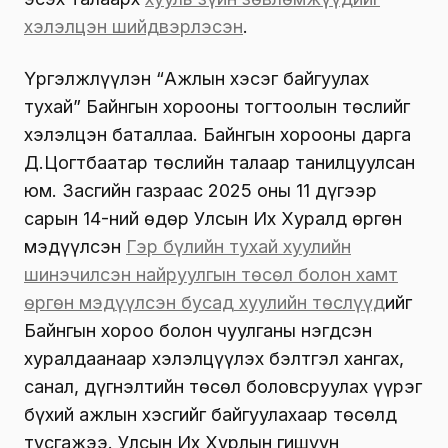
хэлэлцэн шийдвэрлэсэн
.
Үргэлжлүүлэн “Ажлын хэсэг байгуулах
тухай” Байнгын хорооны тогтоолын төслийг
хэлэлцэн баталлаа. Байнгын хорооны дарга
Д.Цогтбаатар төслийн талаар танилцуулсан
юм. Засгийн газраас 2025 оны 11 дүгээр
сарын 14-ний өдөр Улсын Их Хуралд өргөн
мэдүүлсэн
Гэр бүлийн тухай хуулийн
шинэчилсэн найруулгын төсөл болон хамт
өргөн мэдүүлсэн бусад хуулийн төслүүд
ийг
Байнгын хороо болон чуулганы нэгдсэн
хуралдаанаар хэлэлцүүлэх бэлтгэл хангах,
санал, дүгнэлтийн төсөл боловсруулах үүрэг
бүхий ажлын хэсгийг байгуулахаар төсөлд
тусгажээ. Улсын Их Хурлын гишүүн