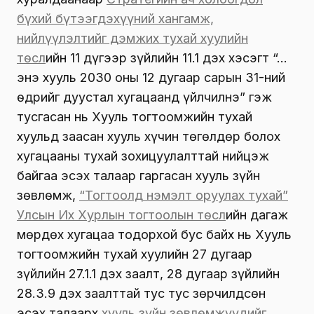
бүхий бүтээгдэхүүний хангамж,
нийлүүлэлтийг дэмжих тухай хуулийн
төсл
ийн 11 дүгээр зүйлийн 11.1 дэх хэсэгт “…
энэ хууль 2030 оны 12 дугаар сарын 31-ний
өдрийг дуустал хугацаанд үйлчилнэ” гэж
тусгасан нь Хууль тогтоомжийн тухай
хуульд заасан хууль хүчин төгөлдөр болох
хугацааны тухай зохицуулалттай нийцэж
байгаа эсэх талаар гаргасан хууль зүйн
зөвлөмж,
“Тогтоолд нэмэлт оруулах тухай”
Улсын Их Хурлын тогтоолын төсл
ийн дагаж
мөрдөх хугацаа тодорхой бус байх нь Хууль
тогтоомжийн тухай хуулийн 27 дугаар
зүйлийн 27.1.1 дэх заалт, 28 дугаар зүйлийн
28.3.9 дэх заалттай тус тус зөрчилдсөн
эсэх талаарх
хууль зүйн зөвлөмжүүдийг