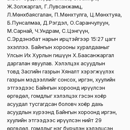
Ж.Золжаргал, Г.Лувсанжамц,
Л.Мөнхбаясгалан, П.Мөнхтулга, Ц.Мөнхтуяа,
Б.Пунсалмаа, Д.Рэгдэл, О.Саранчулуун,
М.Сарнай, Ч.Ундрам, С.Цэнгүүн,
С.Эрдэнэбат нарын ирцтэйгээр 15:27 цагт
эхэллээ. Байнгын хорооны хуралдааныг
Улсын Их Хурлын гишүүн Х.Баасанжаргал
даргалан явуулав. Хэлэлцэх асуудлын
товд Засгийн газрын Хяналт хэрэгжүүлэх
газрын мэдээллийг сонсох, иргэн, хуулийн
этгээдээс Байнгын хороонд ирүүлсэн
өргөдөл, гомдлыг хэлэлцэх гэсэн хоёр
асуудал тусгагдсан боловч хоёр дахь
асуудлын хүрээнд Байнгын хороонд иргэн,
хуулийн этгээдээс ирүүлсэн нийт 29
өргөдөл, гомдлыг нэг бүрчлэн хэлэлцсэн