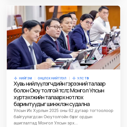
НИЙГЭМ
ОНЦЛОХ НИЙТЛЭЛ
УЛС ТӨР
Хувь нийлүүлэгчдийн гэрээний талаар
болон Оюу толгой төслөөс Монгол Улсын
хүртэх өгөөжийн талаарх нотлох
баримтуудыг шинжлэн судална
Улсын Их Хурлын 2025 оны 62 дугаар тогтоолоор
байгуулагдсан Оюутолгойн бүлэг ордын
ашиглалтад Монгол Улсын эрх…