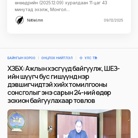
өнөөдрийн (2025.12.09) хуралдаан 11 цаг 43
минутад эхэлж, Монгол…
Niitlel.mn
09/12/2025
БАЙНГЫН ХОРОО
ОНЦЛОХ НИЙТЛЭЛ
УЛС ТӨР
ХЗБХ: Ажлын хэсгүүд байгуулж, ШЕЗ-
ийн шүүгч бус гишүүнд нэр
дэвшигчидтэй хийх томилгооны
сонсголыг энэ сарын 24-ний өдөр
зохион байгуулахаар товлов