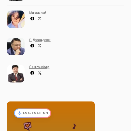
Мөнгөндалай
Р. Даваадорж
Ё. Отгонбаяр
EMARTMALL.MN