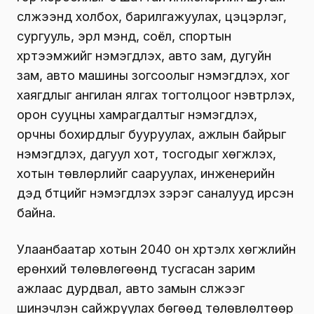
сүлжээнд холбох, барилгажуулах, цэцэрлэг,
сургууль, эрүүл мэнд, соёл, спортын
хүртээмжийг нэмэгдүүлэх, авто зам, дугуйн
зам, авто машины зогсоолыг нэмэгдүүлэх, хог
хаягдлыг ангилан ялгах тогтолцоог нэвтрүүлэх,
орон сууцны хамрагдалтыг нэмэгдүүлэх,
орчны бохирдлыг бууруулах, ажлын байрыг
нэмэгдүүлэх, дагуул хот, тосгодыг хөгжүүлэх,
хотын төвлөрлийг сааруулах, инженерийн
дэд бүтцийг нэмэгдүүлэх зэрэг саналууд ирсэн
байна.
Улаанбаатар хотын 2040 он хүртэлх хөгжлийн
ерөнхий төлөвлөгөөнд тусгасан зарим
ажлаас дурдвал, авто замын сүлжээг
шинэчлэн сайжруулах бөгөөд төлөвлөлтөөр