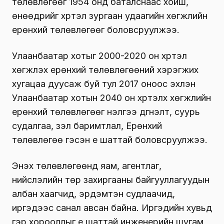
төлөвлөгөөг 1954 онд баталснаас хойш,
өнөөдрийг хүртэл зургаан удаагийн хөгжлийн
ерөнхий төлөвлөгөөг боловсруулжээ.
Улаанбаатар хотыг 2000-2020 он хүртэл
хөгжүүлэх ерөнхий төлөвлөгөөний хэрэгжих
хугацаа дуусаж буй тул 2017 оноос эхлэн
Улаанбаатар хотын 2040 он хүртэлх хөгжлийн
ерөнхий төлөвлөгөөг үнэлгээ дүгнэлт, суурь
судалгаа, үзэл баримтлал, Ерөнхий
төлөвлөгөө гэсэн үе шаттай боловсруулжээ.
Энэхүү төлөвлөгөөнд яам, агентлаг,
нийслэлийн төр захиргааны байгууллагуудын
албан хаагчид, эрдэмтэн судлаачид,
иргэдээс санал авсан байна. Иргэдийн хувьд
гэр хорооллыг үе шаттай инженерийн шугам