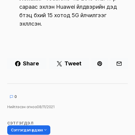
сараас эхлэн Huawei үйлдвэрийн дэд
бүтэц бүхий 15 хотод 5G үйлчилгээг
эхлүүлсэн.
Share
Tweet
0
Нийтлэсэн огноо
08/11/2021
СЭТГЭГДЭЛ
Сэтгэгдэл үлдээх