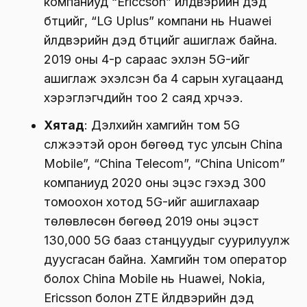
компаниуд “Ericcson” үйлдвэрийн дэд
бүтцийг, “LG Uplus” компани нь Huawei
үйлдвэрийн дэд бүтцийг ашиглаж байна.
2019 оны 4-р сараас эхлэн 5G-ийг
ашиглаж эхэлсэн ба 4 сарын хугацаанд
хэрэглэгчдийн тоо 2 саяд хүрчээ.
Хятад
: Дэлхийн хамгийн том 5G
сүлжээтэй орон бөгөөд тус улсын China
Mobile”, “China Telecom”, “China Unicom”
компаниуд 2020 оны эцэс гэхэд 300
томоохон хотод 5G-ийг ашиглахаар
төлөвлөсөн бөгөөд 2019 оны эцэст
130,000 5G бааз станцуудыг суурилуулж
дуусгасан байна. Хамгийн том оператор
болох China Mobile нь Huawei, Nokia,
Ericsson болон ZTE үйлдвэрийн дэд