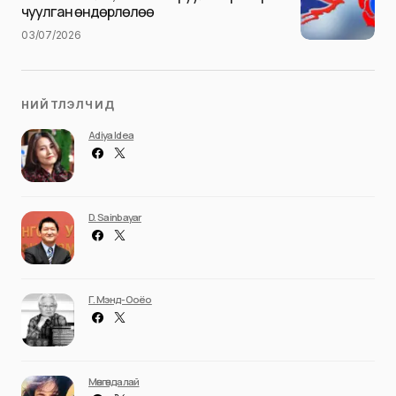
чуулган өндөрлөлөө
03/07/2026
НИЙТЛЭЛЧИД
Adiya Idea
D. Sainbayar
Г. Мэнд-Ооёо
Мөнгөндалай