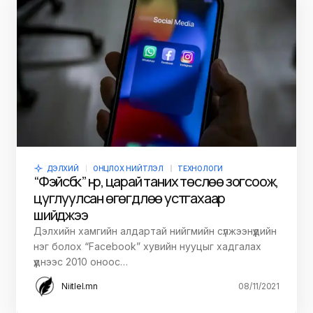
ДЭЛХИЙ
ОНЦЛОХ НИЙТЛЭЛ
ТЕХНОЛОГИ
“Фэйсбүүк” нүүр, царай таних төслөө зогсоож,
цуглуулсан өгөгдлөө устгахаар
шийджээ
Дэлхийн хамгийн алдартай нийгмийн сүлжээнүүдийн
нэг болох “Facebook” хувийн нууцыг хадгалах
үүднээс 2010 оноос…
Niitlel.mn
08/11/2021