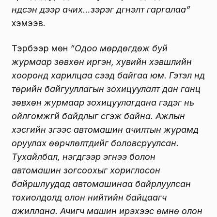
үндсэн дээр ачих…зэрэг дүгнэлт гаргалаа”
хэмээв.
Тэрбээр мөн
“Одоо мөрдөгдөж буй
журмаар зөвхөн иргэн, хувийн хэвшлийн
хооронд харилцаа үүсээд байгаа юм. Гэтэл үүнд
төрийн байгууллагын зохицуулалт дан ганц
зөвхөн журмаар зохицуулагдана гэдэг нь
ойлгомжгүй байдлыг үүсгэж байна. Ажлын
хэсгийн зүгээс автомашин ачилтын журамд
оруулах өөрчлөлтүүдийг боловсруулсан.
Тухайлбал, нэгдүгээр эгнээ болон
автомашин зогсоохыг хориглосон
байршлуудад автомашинаа байрлуулсан
тохиолдолд олон нийтийн байцаагч
ажиллана. Ачигч машин ирэхээс өмнө олон