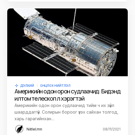
ДЭЛХИЙ
ОНЦЛОХ НИЙТЛЭЛ
Америкийн одон орон судлаачид: Бидэнд
илүү том телескоп л хэрэгтэй
Америкийн одон орон судлаачид тийм ч их зүйл
шаарддаггүй. Солирын бороог үзэх сайхан толгод,
харь гарагийнхан…
Niitlel.mn
08/11/2021