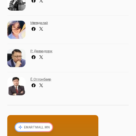
Мөнгөндалай
Р. Даваадорж
Ё. Отгонбаяр
EMARTMALL.MN