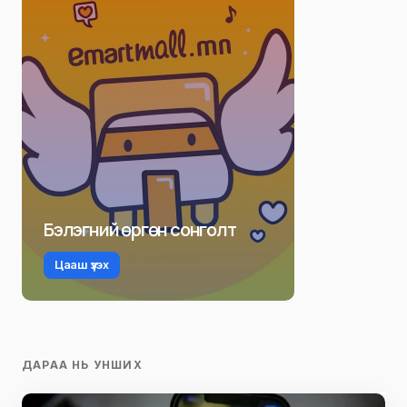
Бэлэгний өргөн сонголт
Цааш үзэх
ДАРАА НЬ УНШИХ