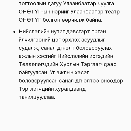
тогтоолын дагуу Улаанбаатар чуулга
ОНӨТҮГ-ын нэрийг Улаанбаатар театр
ОНӨТҮГ болгон өөрчилж байна.
Нийслэлийн нутаг дэвсгэрт түргэн
үйлчилгээний цэг эрхлэх асуудлыг
судалж, санал дүгнэлт боловсруулах
ажлын хэсгийг Нийслэлийн иргэдийн
Төлөөлөгчдийн Хурлын Тэргүүлэгчдээс
байгуулсан. Уг ажлын хэсэг
боловсруулсан санал дүгнэлтээ өнөөдөр
Тэргүүлэгчдийн хуралдаанд
танилцууллаа.