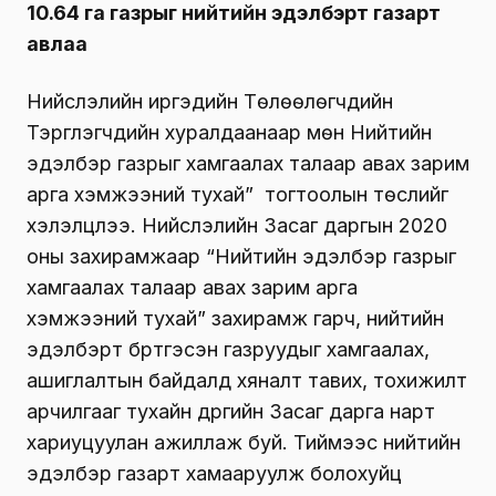
10.64 га газрыг нийтийн эдэлбэрт газарт
авлаа
Нийслэлийн иргэдийн Төлөөлөгчдийн
Тэргүүлэгчдийн хуралдаанаар мөн Нийтийн
эдэлбэр газрыг хамгаалах талаар авах зарим
арга хэмжээний тухай” тогтоолын төслийг
хэлэлцлээ. Нийслэлийн Засаг даргын 2020
оны захирамжаар “Нийтийн эдэлбэр газрыг
хамгаалах талаар авах зарим арга
хэмжээний тухай” захирамж гарч, нийтийн
эдэлбэрт бүртгэсэн газруудыг хамгаалах,
ашиглалтын байдалд хяналт тавих, тохижилт
арчилгааг тухайн дүүргийн Засаг дарга нарт
хариуцуулан ажиллаж буй. Тиймээс нийтийн
эдэлбэр газарт хамааруулж болохуйц