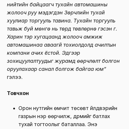
нийтийн байцаагч тухайн автомашины
жолооч руу мэдэгдэн Зөрчлийн тухай
хуулиар торгууль тавина. Тухайн торгууль
тавьж буй мөнгө нь төрд төвлөрнө гэсэн үг.
Харин тэр хугацаанд жолооч амжиж
автомашинаа аваагүй тохиолдолд ачилтын
компани ачих ёстой. Эдгээр
зохицуулалтуудыг журамд өөрчлөлт болгон
оруулахаар санал болгож байгаа юм”
гэлээ.
Товчхон
Орон нутгийн өмчит төсөвт үйлдвэрийн
газрын нэр өөрчилж, дүрмийг батлах
тухай тогтоолыг баталлаа. Энэ