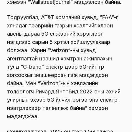
хэмээн “Wallstreetjournal” мэдээлсэн байна.
Тодруулбал, AT&T компаний хувьд, “FAA”-г
хянадаг тээврийн газрын хүсэлтийг хүлээн
авсны дараа 5G сүлжээний хэрэглээг
нэгдүгээр сарын 5 хүртэл хойшлуулахаар
болжээ. Харин “Verizon”-ны хувьд
агентлагтай цаашид хамтран ажиллахын
тулд “C-band” спектр дээр 5G-ийг түр
зогсоохыг зөвшөөрсөн гэж мэдэгдсэн
байна. Мөн “Verizon”-ын хэвлэлийн
төлөөлөгч Ричард Янг “Бид 2022 оны эхний
улирлын эхээр 5G үйлчилгээгээ энэ спектрт
нэвтрүүлэхээр төлөвлөж байна” хэмээн
мэдэгджээ.
Сонирхуулахад, 2025 он гэхэд 5G сүлжээ