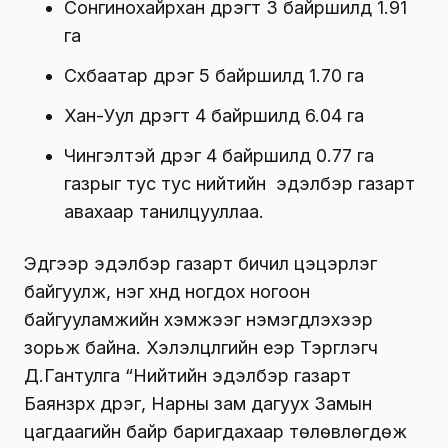
Сонгинохайрхан дүүрэгт 3 байршилд 1.91
га
Сүхбаатар дүүрэг 5 байршилд 1.70 га
Хан-Уул дүүрэгт 4 байршилд 6.04 га
Чингэлтэй дүүрэг 4 байршилд 0.77 га
газрыг тус тус нийтийн эдэлбэр газарт
авахаар танилцууллаа.
Эдгээр эдэлбэр газарт бичил цэцэрлэг
байгуулж, нэг хүнд ногдох ногоон
байгууламжийн хэмжээг нэмэгдүүлэхээр
зорьж байна. Хэлэлцүүлгийн үеэр Тэргүүлэгч
Д.Гантулга “Нийтийн эдэлбэр газарт
Баянзүрх дүүрэг, Нарны зам дагуух Замын
цагдаагийн байр баригдахаар төлөвлөгдөж