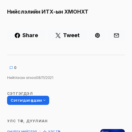
Нийслэлийн ИТХ-ын ХМОНХТ
Share
Tweet
0
Нийтлэсэн огноо
08/11/2021
СЭТГЭГДЭЛ
Сэтгэгдэл үлдээх
УЛС ТӨР, ДУУЛИАН
Таны имэйл хаягийг нийтлэхгүй.
ОНЦЛОХ НИЙТЛЭЛ
УЛС ТӨР