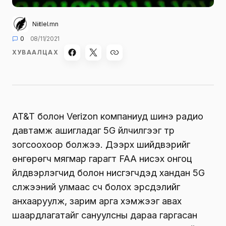
Niitlel.mn
0
08/11/2021
ХУВААЛЦАХ
AT&T болон Verizon компаниуд шинэ радио
давтамж ашигладаг 5G үйлчилгээг түр
зогсоохоор болжээ. Дээрх шийдвэрийг
өнгөрөгч мягмар гарагт FAA нисэх онгоц
үйлдвэрлэгчид болон нисгэгчдэд хандан 5G
сүлжээний улмаас үүсч болох эрсдэлийг
анхааруулж, зарим арга хэмжээг авах
шаардлагатайг сануулсны дараа гаргасан