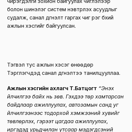
чирэгдэлгүй зохион байгуулах чиглэлээр
болон шинэлэг систем нэвтрүүлэх асуудлыг
судалж, санал дүгнэлт гаргах чиг үүрэг бүхий
ажлын хэсгийг байгуулсан.
Тэгвэл тус ажлын хэсэг өнөөдөр
Тэргүүлэгчдэд санал дүгнэлтээ танилцууллаа.
Ажлын хэсгийн ахлагч Т.Батцогт
“Энэхүү
үйлчилгээ байх нь зөв. Гэхдээ төр хамтарсан
байдлаар ажиллуулах, автозамын санд уг
үйлчилгээнээс тодорхой хэмжээний хувийг
төвлөрүүлэх, гэрээт цагдаа ажиллуулах,
иргэдэд урьдчилан утсаар мэдэгдсэний