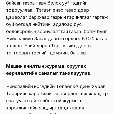
байсан газрыг авч болох уу” гэдгийг
тодрууллаа. Тэгвэл энэхүү газар дээр
цэцэрлэг барихаар газрын гэрчилгээг гаргаж
буй бөгөөд нийтийн эдэлбэр бус
боловсролын зориулалттай газар болж буйг
Нийслэлийн Засаг даргын орлогч Б.Сүхбаатар
хэллээ. Үүний дараа Тэргүүлэгчид дээрх
тогтоолын төслийг дэмжин, батлав.
Машин ачилтын журамд оруулах
өөрчлөлтийн саналыг танилцуулав
Нийслэлийн иргэдийн Төлөөлөгчдийн Хурал
Тээврийн хэрэгслийг зөөвөрлөн шилжүүлэх, түр
саатуулахтай холбоотой журмын
хэрэгжилтийн явц, иргэдэд хүндрэл