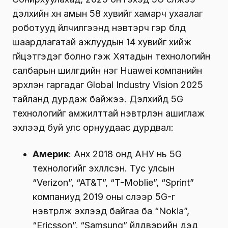
дэлхийн хүн амын 58 хувийг хамарч ухаалаг
роботууд үйлчилгээнд нэвтэрч гэр бүлд
шаардлагатай ажлуудын 14 хувийг хийж
гүйцэтгэдэг болно гэж Хятадын технологийн
салбарын шилгүүдийн нэг Huawei компанийн
эрхлэн гаргадаг Global Industry Vision 2025
тайланд дурдаж байжээ. Дэлхийд 5G
технологийг амжилттай нэвтрүүлэн ашиглаж
эхлээд буй улс орнуудаас дурдвал:
Америк
: Анх 2018 онд АНУ нь 5G
технологийг эхлүүлсэн. Тус улсын
“Verizon”, “AT&T”, “T-Moblie”, “Sprint”
компаниуд 2019 оны сүүлээр 5G-г
нэвтрүүлж эхлээд байгаа ба “Nokia”,
“Ericsson”, “Samsung” үйлдвэрийн дэд