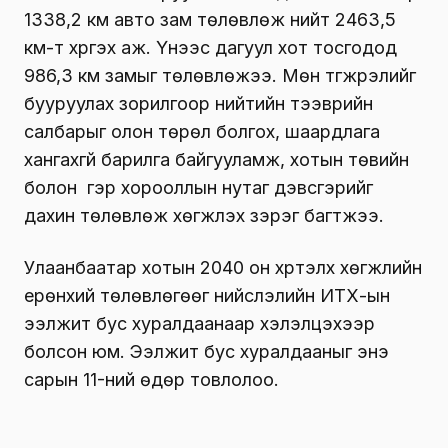
1338,2 км авто зам төлөвлөж нийт 2463,5
км-т хүргэх аж. Үүнээс дагуул хот тосгодод
986,3 км замыг төлөвлөжээ. Мөн түгжрэлийг
бууруулах зорилгоор нийтийн тээврийн
салбарыг олон төрөл болгох, шаардлага
хангахгүй барилга байгууламж, хотын төвийн
болон гэр хорооллын нутаг дэвсгэрийг
дахин төлөвлөж хөгжүүлэх зэрэг багтжээ.
Улаанбаатар хотын 2040 он хүртэлх хөгжлийн
ерөнхий төлөвлөгөөг нийслэлийн ИТХ-ын
ээлжит бус хуралдаанаар хэлэлцэхээр
болсон юм. Ээлжит бус хуралдааныг энэ
сарын 11-ний өдөр товлолоо.