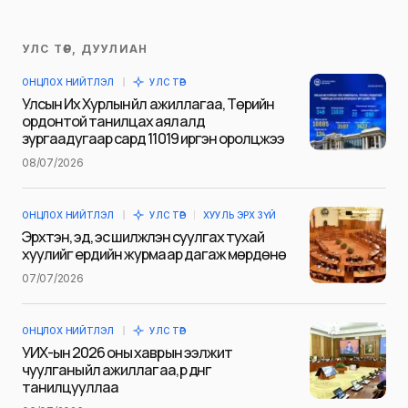
УЛС ТӨР, ДУУЛИАН
Таны имэйл хаягийг нийтлэхгүй.
ОНЦЛОХ НИЙТЛЭЛ
УЛС ТӨР
Шаардлагатай талбаруудыг
*
гэж
Улсын Их Хурлын үйл ажиллагаа, Төрийн
тэмдэглэсэн
ордонтой танилцах аялалд
зургаадугаар сард 11019 иргэн оролцжээ
Name
*
08/07/2026
ОНЦЛОХ НИЙТЛЭЛ
УЛС ТӨР
ХУУЛЬ ЭРХ ЗҮЙ
E-mail
*
Эрхтэн, эд, эс шилжүүлэн суулгах тухай
хуулийг ердийн журмаар дагаж мөрдөнө
07/07/2026
Сэтгэгдэл
*
ОНЦЛОХ НИЙТЛЭЛ
УЛС ТӨР
УИХ-ын 2026 оны хаврын ээлжит
чуулганы үйл ажиллагаа, үр дүнг
танилцууллаа