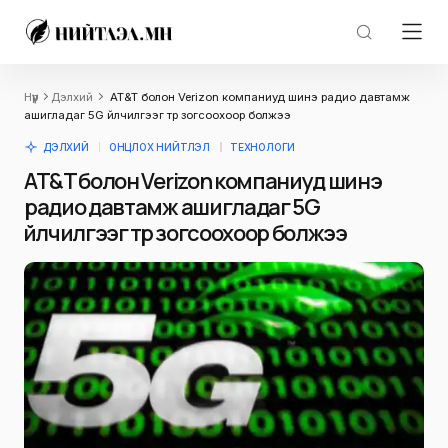
Нүүр
Дэлхий
AT&T болон Verizon компаниуд шинэ радио давтамж
ашигладаг 5G үйлчилгээг түр зогсоохоор болжээ
ДЭЛХИЙ
ОНЦЛОХ НИЙТЛЭЛ
ТЕХНОЛОГИ
AT&T болон Verizon компаниуд шинэ
радио давтамж ашигладаг 5G
үйлчилгээг түр зогсоохоор болжээ