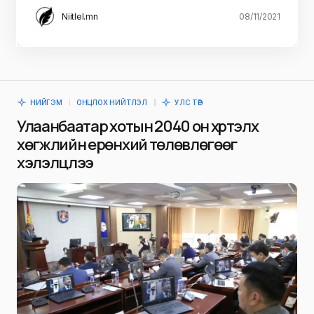
Niitlel.mn
08/11/2021
НИЙГЭМ
ОНЦЛОХ НИЙТЛЭЛ
УЛС ТӨР
Улаанбаатар хотын 2040 он хүртэлх
хөгжлийн ерөнхий төлөвлөгөөг
хэлэлцлээ