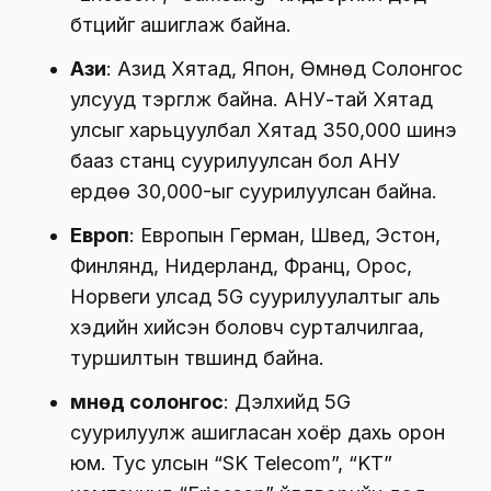
бүтцийг ашиглаж байна.
Ази
: Азид Хятад, Япон, Өмнөд Солонгос
улсууд тэргүүлж байна. АНУ-тай Хятад
улсыг харьцуулбал Хятад 350,000 шинэ
бааз станц суурилуулсан бол АНУ
ердөө 30,000-ыг суурилуулсан байна.
Европ
: Европын Герман, Швед, Эстон,
Финлянд, Нидерланд, Франц, Орос,
Норвеги улсад 5G суурилуулалтыг аль
хэдийн хийсэн боловч сурталчилгаа,
туршилтын түвшинд байна.
Өмнөд солонгос
: Дэлхийд 5G
суурилуулж ашигласан хоёр дахь орон
юм. Тус улсын “SK Telecom”, “KT”