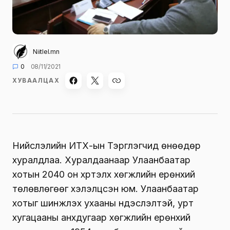
Niitlel.mn
0
08/11/2021
ХУВААЛЦАХ
Нийслэлийн ИТХ-ын Тэргүүлэгчид өнөөдөр
хуралдлаа. Хуралдаанаар Улаанбаатар
хотын 2040 он хүртэлх хөгжлийн ерөнхий
төлөвлөгөөг хэлэлцсэн юм. Улаанбаатар
хотыг шинжлэх ухааны үндэслэлтэй, урт
хугацааны анхдугаар хөгжлийн ерөнхий