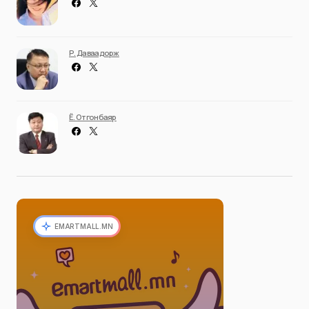
Р. Даваадорж
Ё. Отгонбаяр
EMARTMALL.MN