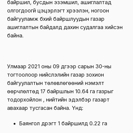
байршил, бусдын эзэмшил, ашиглалтад
олгогдоогүй цэцэрлэгт хүрээлэн, ногоон
байгууламж бүхий байршлуудын газар
ашиглалтын байдалд дахин судалгаа хийсэн
байна.
Улмаар 2021 оны 09 дүгээр сарын 30-ны
тогтоолоор нийслэлийн газар зохион
байгуулалтын төлөвлөгөөний нэмэлт
өөрчлөлтөд 17 байршлын 10.64 га газрыг
тодорхойлон , нийтийн эдэлбэр газарт
авахаар тусгасан байна. Үүнд:
Баянгол дүүрэгт 1 байршилд 0.22 га