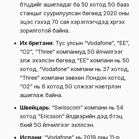
бүтцүүдийг ашигладаг ба 50 хотод 5G бааз
станцыг суурилуулсан бөгөөд 2020 оны
эцэс гэхэд 70 сая хэрэглэгчдэд хүргэх
зорилготой байна.
Их британи
: Тус улсын “Vodafone”, “EE”,
“O2”, “Three” компаниуд 5G үйлчилгээг
үзүүлж эхэлсэн бөгөөд “EE” компани нь 50
хотод, “Vodafone” компани нь 37 хотод,
“Three” компани зөвхөн Лондон хотод,
“O2” нь 6 хотод 5G сүлжээг нэвтрүүлэн
ашиглаж байна.
Швейцарь
: “Swisscom” компани нь 54
хотод “Ericsson” үйлдвэрийн дэд бүтэц
бүхий 5G үйлчилгээг эхлүүлсэн.
Испани
: “Vodafone” нь 2019 оны 11-р