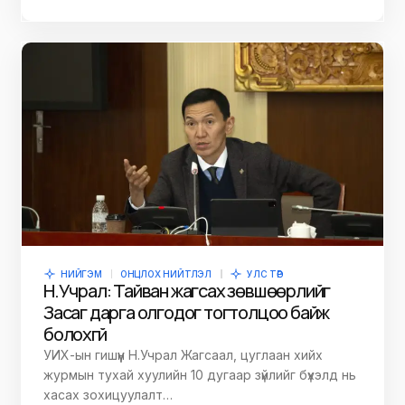
НИЙГЭМ
ОНЦЛОХ НИЙТЛЭЛ
УЛС ТӨР
Н.Учрал: Тайван жагсах зөвшөөрлийг
Засаг дарга олгодог тогтолцоо байж
болохгүй
УИХ-ын гишүүн Н.Учрал Жагсаал, цуглаан хийх
журмын тухай хуулийн 10 дугаар зүйлийг бүхэлд нь
хасах зохицуулалт…