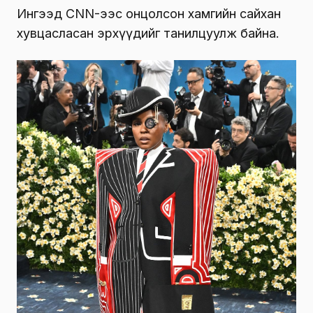
Ингээд CNN-ээс онцолсон хамгийн сайхан
хувцасласан эрхүүдийг танилцуулж байна.