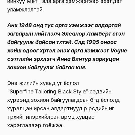
ийнхүү Мет Гала арга хэмжээгээр эхэлдэг
уламжлалтай.
Анх 1948 онд тус арга хэмжээг алдартай
загварын нийтлэлч Элеанор Ламберт үүсгэн
байгуулж байсан түүхтэй. Сүүлд 1995 оноос
хойш одоог хүртэл энэхүү арга хэмжээг Vogue
сэтгүүлийн эрхлэгч Анна Винтур хариуцан
зохион байгуулж байгаа юм.
Энэ жилийн хувьд уг ёслол
“Superfine Tailoring Black Style” сэдвийн
хүрээнд зохион байгуулагдсан бөгөөд ёслолд
хүрэлцэн ирсэн алдартнууд өөр өөрсдийн өнгө
төрхийг илэрхийлсэн өвөрмөц хувцас
хэрэглэлээр гоёжээ.