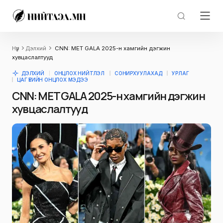
Нүүр
Дэлхий
CNN: MET GALA 2025-н хамгийн дэгжин
хувцаслалтууд
ДЭЛХИЙ
ОНЦЛОХ НИЙТЛЭЛ
СОНИРХУУЛАХАД
УРЛАГ
ЦАГ ҮЕИЙН ОНЦЛОХ МЭДЭЭ
CNN: MET GALA 2025-н хамгийн дэгжин
хувцаслалтууд