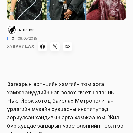
Niitlel.mn
0
06/05/2025
ХУВААЛЦАХ
Загварын ертөнцийн хамгийн том арга
хэмжээнүүдийн нэг болох “Мет Гала” нь
Нью Йорк хотод байрлах Метрополитан
урлагийн музейн хувцасны институтэд
зориулсан хандивын арга хэмжээ юм. Жил
бүр хувцас загварын үзэсгэлэнгийн нээлтээ