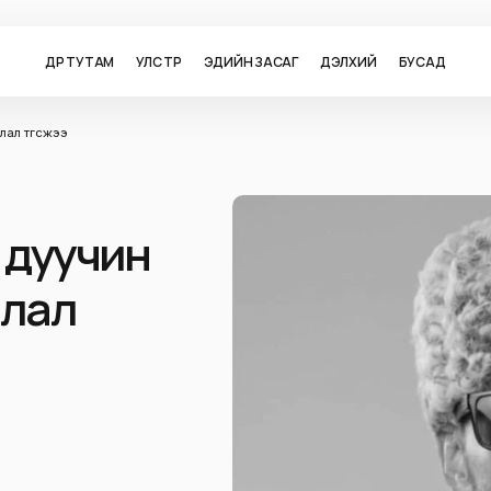
ӨДӨР ТУТАМ
УЛС ТӨР
ЭДИЙН ЗАСАГ
ДЭЛХИЙ
БУСАД
лал төгсжээ
н дуучин
алал