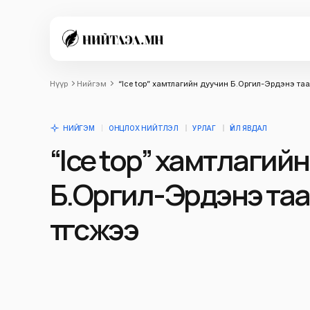
Нүүр
Нийгэм
“Ice top” хамтлагийн дуучин Б.Оргил-Эрдэнэ таа
НИЙГЭМ
ОНЦЛОХ НИЙТЛЭЛ
УРЛАГ
ҮЙЛ ЯВДАЛ
“Ice top” хамтлагий
Б.Оргил-Эрдэнэ та
төгсжээ