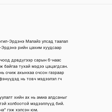
Оргил-Эрдэнэ Малайз улсад таалал
Од-Эрдэнэ өөрийн цахим хуудсаар
чоод дөрөвдүгээр сарын 6-наас
йж байгаа тухай мэдээ цацагдсан.
нь очиж ахынхаа очсон газраар
фэнүүдэд нь товч мэдээлэл өгч
уулалт хийн ах нь амиа алдсаныг
тэй холбоотой мэдээллүүд бий.
на” гэж хэлсэн юм.