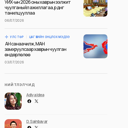
УИХ-ын 2026 оны хаврын ээлжит
чуулганы үйл ажиллагаа, үр дүнг
танилцууллаа
06/07/2026
УЛС ТӨР
ЦАГ ҮЕИЙН ОНЦЛОХ МЭДЭЭ
АН санаачилж, МАН
замхруулсаар хаврын чуулган
өндөрлөлөө
03/07/2026
НИЙТЛЭЛЧИД
Adiya Idea
D. Sainbayar