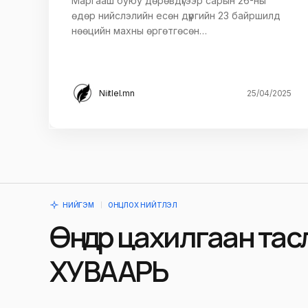
Маргааш буюу дөрөвдүгээр сарын 26-ны
өдөр нийслэлийн есөн дүүргийн 23 байршилд
нөөцийн махны өргөтгөсөн…
Niitlel.mn
25/04/2025
НИЙГЭМ
ОНЦЛОХ НИЙТЛЭЛ
Өнөөдөр цахилгаан та
ХУВААРЬ