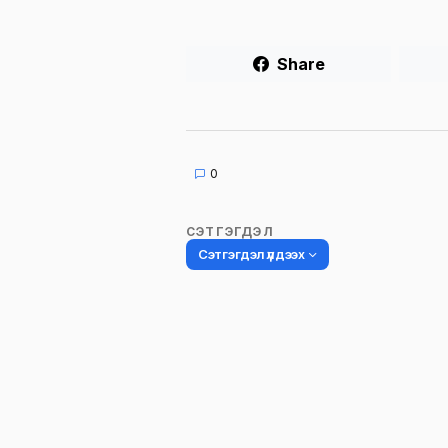
Share
0
СЭТГЭГДЭЛ
Сэтгэгдэл үлдээх
Таны имэйл хаягийг нийтлэхгүй.
Шаардлагатай талбаруудыг
*
гэ
тэмдэглэсэн
Name
*