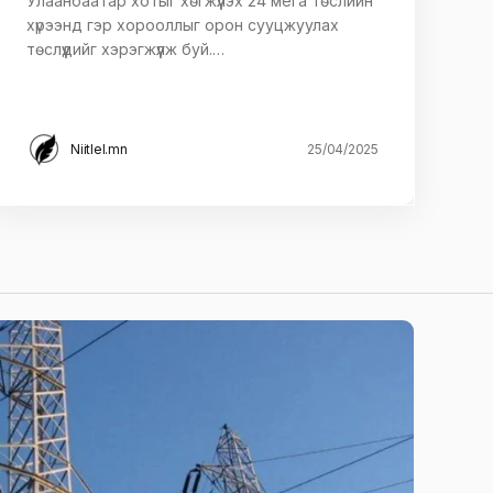
Улаанбаатар хотыг хөгжүүлэх 24 мега төслийн
хүрээнд гэр хорооллыг орон сууцжуулах
төслүүдийг хэрэгжүүлж буй.…
Niitlel.mn
25/04/2025