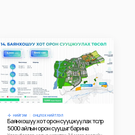
НИЙГЭМ
ОНЦЛОХ НИЙТЛЭЛ
Баянхошуу хот орон сууцжуулах төслөөр
5000 айлын орон сууцыг барина