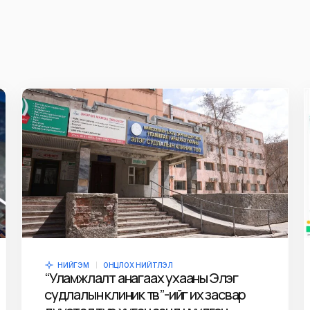
НИЙГЭМ
ОНЦЛОХ НИЙТЛЭЛ
“Уламжлалт анагаах ухааны Элэг
судлалын клиник төв”-ийг их засвар