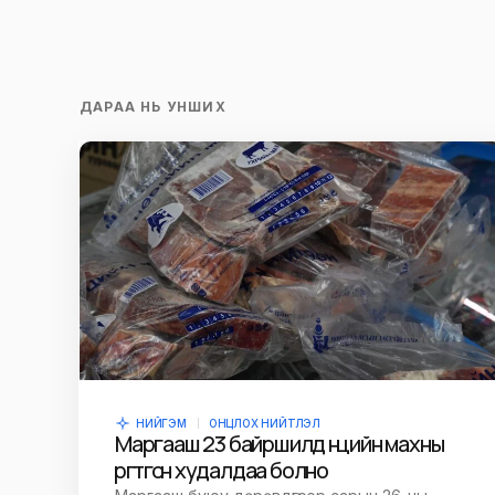
ДАРАА НЬ УНШИХ
НИЙГЭМ
ОНЦЛОХ НИЙТЛЭЛ
Маргааш 23 байршилд нөөцийн махны
өргөтгөсөн худалдаа болно