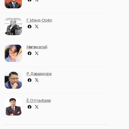
Г. Мэнд-Ооёо
Мөнгөндалай
Р. Даваадорж
Ё. Отгонбаяр