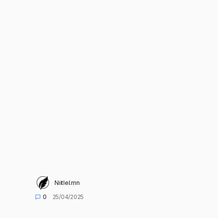
Niitlel.mn
0
25/04/2025