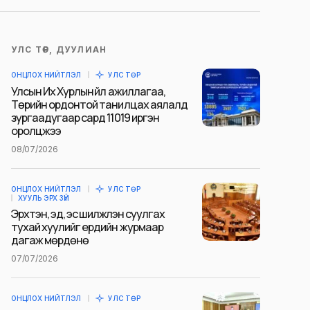
УЛС ТӨР, ДУУЛИАН
ОНЦЛОХ НИЙТЛЭЛ
УЛС ТӨР
Улсын Их Хурлын үйл ажиллагаа,
Төрийн ордонтой танилцах аялалд
зургаадугаар сард 11019 иргэн
оролцжээ
08/07/2026
ОНЦЛОХ НИЙТЛЭЛ
УЛС ТӨР
ХУУЛЬ ЭРХ ЗҮЙ
Эрхтэн, эд, эс шилжүүлэн суулгах
тухай хуулийг ердийн журмаар
дагаж мөрдөнө
07/07/2026
ОНЦЛОХ НИЙТЛЭЛ
УЛС ТӨР