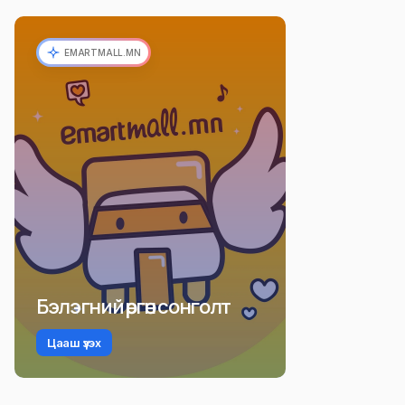
EMARTMALL.MN
Бэлэгний өргөн сонголт
Цааш үзэх