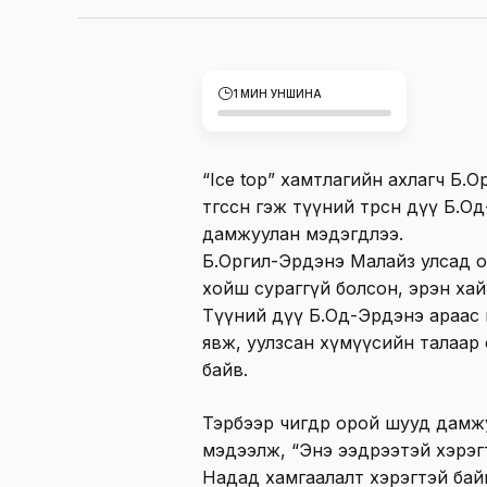
1 МИН УНШИНА
“Ice top” хамтлагийн ахлагч Б.
төгссөн гэж түүний төрсөн дүү Б.
дамжуулан мэдэгдлээ.
Б.Оргил-Эрдэнэ Малайз улсад о
хойш сураггүй болсон, эрэн ха
Түүний дүү Б.Од-Эрдэнэ араас 
явж, уулзсан хүмүүсийн талаар 
байв.
Тэрбээр өчигдөр орой шууд дамж
мэдээлж, “Энэ ээдрээтэй хэрэг
Надад хамгаалалт хэрэгтэй бай