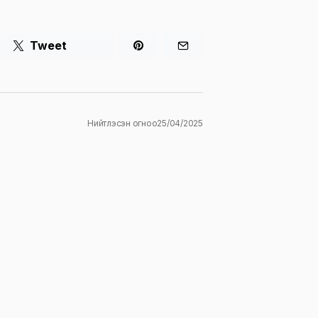
Tweet
Нийтлэсэн огноо
25/04/2025
ж
E-mail
*