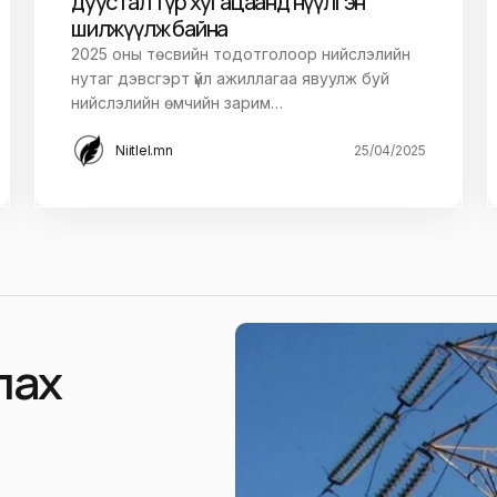
дуустал түр хугацаанд нүүлгэн
шилжүүлж байна
2025 оны төсвийн тодотголоор нийслэлийн
нутаг дэвсгэрт үйл ажиллагаа явуулж буй
нийслэлийн өмчийн зарим…
Niitlel.mn
25/04/2025
слах