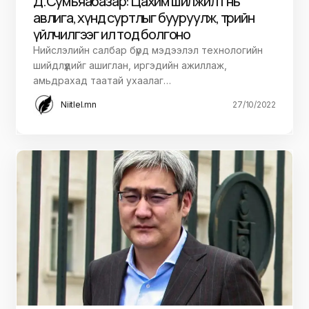
Д.Сумъяабазар: Цахим шилжилт нь
авлига, хүнд суртлыг бууруулж, төрийн
үйлчилгээг ил тод болгоно
Нийслэлийн салбар бүрд мэдээлэл технологийн
шийдлүүдийг ашиглан, иргэдийн ажиллаж,
амьдрахад таатай ухаалаг…
Niitlel.mn
27/10/2022