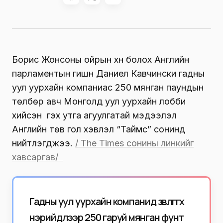
Борис Жонсоны ойрын хүн болох Английн
парламентын гишүүн Даниел Кавчински гадны
уул уурхайн компаниас 250 мянган паундын
төлбөр авч Монголд уул уурхайн лобби
хийсэн үү гэх утга агуулгатай мэдээлэл
Английн төв гол хэвлэл “Таймс” сонинд
нийтлэгджээ.
/ The Times сонины линкийг
хавсаргав/
Гадны уул уурхайн компанид зөвлөгөө өгөх
нэрийдлээр 250 гаруй мянган фунт