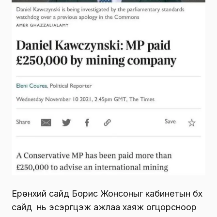
Ерөнхий сайд Борис Жонсоныг кабинетын бүх
сайд нь эсэргүүцэж ажлаа хаяж огцорсноор