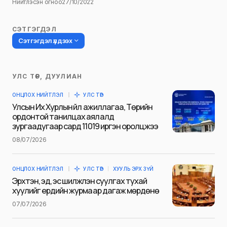
Нийтлэсэн огноо
27/10/2022
СЭТГЭГДЭЛ
Сэтгэгдэл үлдээх
УЛС ТӨР, ДУУЛИАН
Таны имэйл хаягийг нийтлэхгүй.
ОНЦЛОХ НИЙТЛЭЛ
УЛС ТӨР
Шаардлагатай талбаруудыг
*
гэж
Улсын Их Хурлын үйл ажиллагаа, Төрийн
тэмдэглэсэн
ордонтой танилцах аялалд
зургаадугаар сард 11019 иргэн оролцжээ
Name
*
08/07/2026
ОНЦЛОХ НИЙТЛЭЛ
УЛС ТӨР
ХУУЛЬ ЭРХ ЗҮЙ
E-mail
*
Эрхтэн, эд, эс шилжүүлэн суулгах тухай
хуулийг ердийн журмаар дагаж мөрдөнө
07/07/2026
Сэтгэгдэл
*