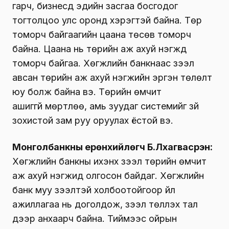
гарч, бизнесүүд эдийн засгаа босгодог
тогтолцоо улс оронд хэрэгтэй байна. Төр
томорч байгаагийн цаана төсөв томорч
байна. Цаана нь төрийн аж ахуй нэгжүүд
томорч байгаа. Хөгжлийн банкнаас зээл
авсан төрийн аж ахуй нэгжийн эргэн төлөлт
юу болж байна вэ. Төрийн өмчит
ашиггүй
мөртлөө
, амь зуудаг системийг зүй
зохистой зам руу оруулах ёстой вэ.
Монголбанкны
ерөнхийлөгч Б.Лхагвасүрэн:
Хөгжлийн банкны ихэнх зээл төрийн өмчит
аж ахуй нэгжид олгосон байдаг. Хөгжлийн
банк муу зээлтэй холбоотойгоор үйл
ажиллагаа нь доголдож, зээл төлүүлэх тал
дээр анхаарч байна.
Тиймээс
ойрын