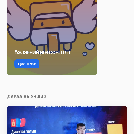
Бэлэгний өргөн сонголт
Цааш үзэх
ДАРАА НЬ УНШИХ