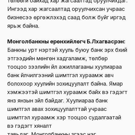
төлөөгүй байхад хар жагсаалтад оруулчихдаг.
Ингээд хар жагсаалтад оруулчихсан учраас
бизнесээ өргөжүүлэхэд саад болж буйг иргэд
ярьж байна.
Монголбанкны
ерөнхийлөгч Б.Лхагвасүрэн:
Банкны урт нэртэй хууль буюу
банк
эрх бүхий
этгээдийн мөнгөн хадгаламж, төлбөр
тооцоо зээлийн үйл ажиллагааны хуулиараа
банк үйлчилгээний шимтгэл хураамж авч
болохоор хуулийн зохицуулалт байна. Ямар
хэмжээтэй шимтгэл хураамж байх вэ гэдэгт
янз янзын зүйл байдаг. Хуулиараа банк
шимтгэл авах зохицуулалттай учраас
шимтгэл хураамж хэр тооцоо судалгаатай
вэ гэдэгт хяналт
тавьдаг.
Монголбанкны
зүгээс нэг