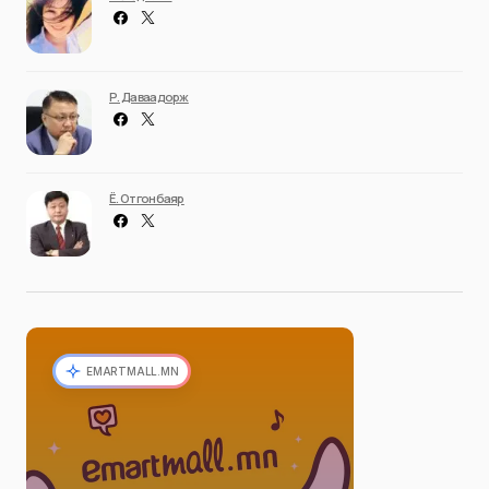
Р. Даваадорж
Ё. Отгонбаяр
EMARTMALL.MN