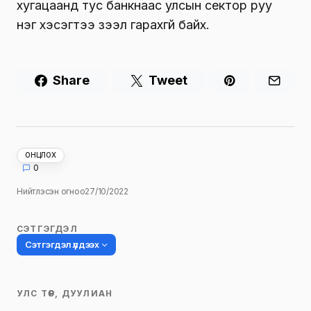
хугацаанд тус банкнаас улсын сектор руу
нэг хэсэгтээ зээл гарахгүй байх.
Share
Tweet
ОНЦЛОХ
0
Нийтлэсэн огноо
27/10/2022
СЭТГЭГДЭЛ
Сэтгэгдэл үлдээх
УЛС ТӨР, ДУУЛИАН