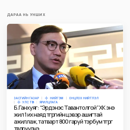
ДАРАА НЬ УНШИХ
ЗАСГИЙН ГАЗАР
НИЙГЭМ
ОНЦЛОХ НИЙТЛЭЛ
УЛС ТӨР
ЯРИЛЦЛАГА
Б.Ганхуяг: “Эрдэнэс Тавантолгой” ХК энэ
жил 1 их наяд төгрөгийн цэвэр ашигтай
ажиллаж, татварт 800 гаруй тэрбум төгрөг
төвлөрүүлнэ