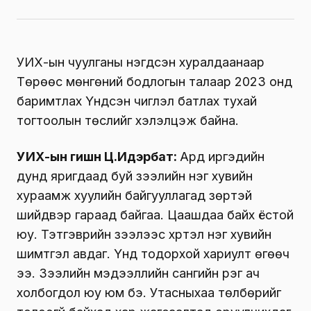
УИХ-ын чуулганы нэгдсэн хуралдаанаар
Төрөөс мөнгөний бодлогын талаар 2023 онд
баримтлах Үндсэн чиглэл батлах тухай
тогтоолын төслийг хэлэлцэж байна.
УИХ-ын гишүүн Ц.Идэрбат:
Ард иргэдийн
дунд яригдаад буй зээлийн нэг хувийн
хураамж хуулийн байгууллагад зөрүүтэй
шийдвэр гараад байгаа. Цаашдаа байх ёстой
юу. Тэтгэврийн зээлээс хүртэл нэг хувийн
шимтгэл авдаг. Үүнд тодорхой хариулт өгөөч
ээ. Зээлийн мэдээллийн сангийн
үүрэг
ач
холбогдол юу юм бэ. Утасныхаа төлбөрийг