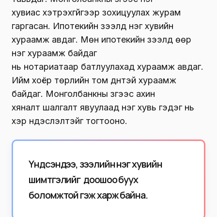
хувиас
хэтрэхгүйгээр
зохицуулах журам
гаргасан. Ипотекийн зээлд нэг хувийн
хураамж авдаг. Мөн ипотекийн зээлд өөр
нэг хураамж байдаг
нь
нотариатаар
батлуулахад хураамж авдаг.
Ийм хоёр төрлийн том дүнтэй хураамж
байдаг.
Монголбанкны
зүгээс ахин
хяналт
шалгалт
явуулаад нэг хувь гэдэг нь
хэр үндэслэлтэйг тогтооно.
Үндсэндээ, зээлийн нэг хувийн
шимтгэлийг доошоо буух
боломжтой гэж харж байна.