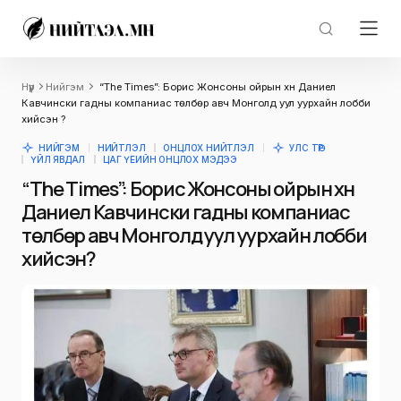
Нүүр
Нийгэм
“The Times”: Борис Жонсоны ойрын хүн Даниел
Кавчински гадны компаниас төлбөр авч Монголд уул уурхайн лобби
хийсэн үү?
НИЙГЭМ
НИЙТЛЭЛ
ОНЦЛОХ НИЙТЛЭЛ
УЛС ТӨР
ҮЙЛ ЯВДАЛ
ЦАГ ҮЕИЙН ОНЦЛОХ МЭДЭЭ
“The Times”: Борис Жонсоны ойрын хүн
Даниел Кавчински гадны компаниас
төлбөр авч Монголд уул уурхайн лобби
хийсэн үү?