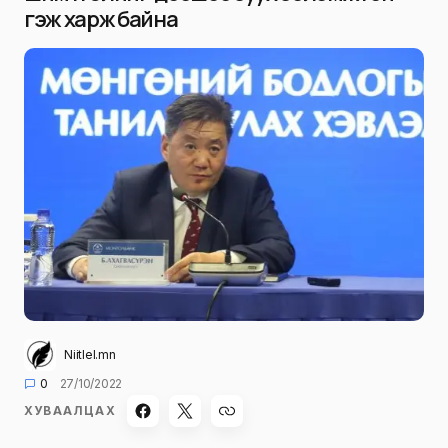
гэж харж байна
Niitlel.mn
0
27/10/2022
ХУВААЛЦАХ