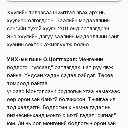
Хуулийн талаасаа шимтгэл авах эрх нь
хуулиар олгогдсон. Зээлийн мэдээллийн
сангийн тухай хууль 2011 онд батлагдсан.
Энэ хуулийн дагуу зээлийн мэдээллийн санг
хувийн сектор ажиллуулж болно.
УИХ-ын гишүүн
О.Цогтгэрэл:
Мөнгөний
бодлого “гулсаад” батлагдах шат руу явж
байна. Үндсэн хэдэн сэдэв байдаг. Төсөв
томроод байгаа
учраас
Монголбанк
бодлогын хүүгээ нэмэхээс
өөр орон зай байхгүй болчихсон. Түүнийгээ ил
тод хэлдэггүй. Бодлогын хүү нэмнэ гэдэг нь
бизнесийнхэнд мөнгө очихгүй гэдэг “сигнал”
юм. Зүй нь бол мөнгөний бодлогын орон зай