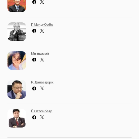
Г. Мэнд-Ооёо
Мөнгөндалай
Р. Даваадорж
Ё. Отгонбаяр