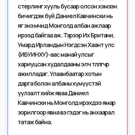
стерлинг хууль бусаар олсон хэмээн
бичигдэж буй Даниел Кавчински нь
яг энэ мөчид Монголд албан ажлаар
ирээд байгаа аж. Тэрээр Их Британи,
Умард Ирландын Нэгдсэн Хаант улс
(ИБУИНХУ)-аас манай улсыг
хариуцсан худалдааны элч төлөөлөгчөөр
ажилладаг. Улаанбаатар хотын
дарга болон албаны хүмүүстэй
уулзалт хийж яваа Даниел
Кавчински нь Монголд ирэхдээ ямар
зорилгоор явна вэ гэдэг нь анхаарал
татаж байна.