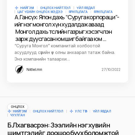
НИЙГЭМ
ОНЦЛОХ НИЙТЛЭЛ
ҮЙЛ ЯВДАЛ
ЦАГ ҮЕИЙН ОНЦЛОХ МЭДЭЭ
ЯРИЛЦЛАГА
ЯРИЛЦЛАГА
А.Гансүх: Япон дахь “Суруга корпораци”-
ийг нэг монгол хүн худалдаж аваад
Монгол дахь төслийн газрыг хэсэгчлэн
зарж дуусгасан юм шиг байгаа юм …
“Суруга Монгол” компанитай холбоотой
асуудлууд сүүлийн үе олны анхаарал татаж байна.
Энэ компанийн талаархи…
Niitlel.mn
27/10/2022
ОНЦЛОХ
НИЙГЭМ
ОНЦЛОХ НИЙТЛЭЛ
УЛС ТӨР
ҮЙЛ ЯВДАЛ
ЧУУЛГАН
Б.Лхагвасүрэн: Зээлийн нэг хувийн
шимтгэлийг доошоо буух боломжтой