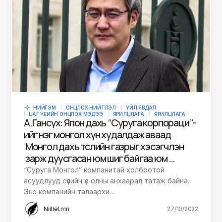
НИЙГЭМ
ОНЦЛОХ НИЙТЛЭЛ
ҮЙЛ ЯВДАЛ
ЦАГ ҮЕИЙН ОНЦЛОХ МЭДЭЭ
ЯРИЛЦЛАГА
ЯРИЛЦЛАГА
А.Гансүх: Япон дахь “Суруга корпораци”-
ийг нэг монгол хүн худалдаж аваад
Монгол дахь төслийн газрыг хэсэгчлэн
зарж дуусгасан юм шиг байгаа юм …
“Суруга Монгол” компанитай холбоотой
асуудлууд сүүлийн үе олны анхаарал татаж байна.
Энэ компанийн талаархи…
Niitlel.mn
27/10/2022