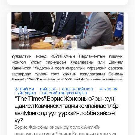
НИЙГЭМ
НИЙТЛЭЛ
ОНЦЛОХ НИЙТЛЭЛ
УЛС ТӨР
ҮЙЛ ЯВДАЛ
ЦАГ ҮЕИЙН ОНЦЛОХ МЭДЭЭ
“The Times”: Борис Жонсоны ойрын хүн
Даниел Кавчински гадны компаниас төлбөр
авч Монголд уул уурхайн лобби хийсэн
үү?
Борис Жонсоны ойрын хүн болох Английн
парламентын гишүүн Даниел Кавчински гадны уул