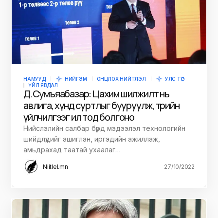
НАМУУД
НИЙГЭМ
ОНЦЛОХ НИЙТЛЭЛ
УЛС ТӨР
ҮЙЛ ЯВДАЛ
Д.Сумъяабазар: Цахим шилжилт нь
авлига, хүнд суртлыг бууруулж, төрийн
үйлчилгээг ил тод болгоно
Нийслэлийн салбар бүрд мэдээлэл технологийн
шийдлүүдийг ашиглан, иргэдийн ажиллаж,
амьдрахад таатай ухаалаг…
Niitlel.mn
27/10/2022