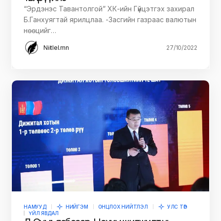
“Эрдэнэс Тавантолгой” ХК-ийн Гүйцэтгэх захирал
Б.Ганхуягтай ярилцлаа. -Засгийн газраас валютын
нөөцийг…
Niitlel.mn
27/10/2022
НАМУУД
НИЙГЭМ
ОНЦЛОХ НИЙТЛЭЛ
УЛС ТӨР
ҮЙЛ ЯВДАЛ