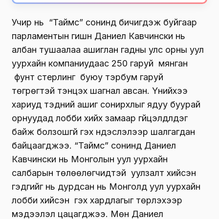
Учир нь “Таймс” сонинд бичигдэж буйгаар
парламентын гишүүн Даниел Кавчински нь
албан тушаалаа ашиглан гадны улс орны уул
уурхайн компаниудаас 250 гаруй мянган
фунт стерлинг буюу тэрбум гаруй
төгрөгтэй тэнцэх шагнал авсан. Үүнийхээ
хариуд тэдний ашиг сонирхлыг ядуу буурай
орнуудад лобби хийх замаар гүйцэлдүүлдэг
байж болзошгүй гэх үндэслэлээр шалгагдан
байцаагджээ. “Таймс” сонинд Даниел
Кавчински нь Монголын уул уурхайн
салбарын төлөөлөгчидтэй уулзалт хийсэн
гэдгийг нь дурдсан нь Монголд уул уурхайн
лобби хийсэн үү гэх хардлагыг төрүүлэхээр
мэдээлэл цацагджээ. Мөн Даниел