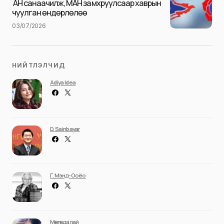
Илгээх
АН санаачилж, МАН замхруулсаар хаврын
чуулган өндөрлөлөө
03/07/2026
НИЙТЛЭЛЧИД
Adiya Idea
D. Sainbayar
Г. Мэнд-Ооёо
Мөнгөндалай