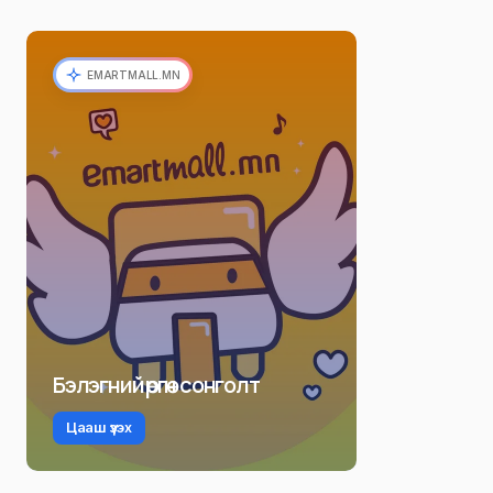
EMARTMALL.MN
Бэлэгний өргөн сонголт
Цааш үзэх