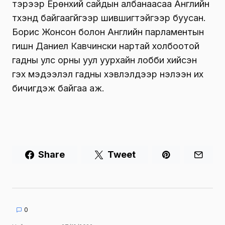
тэрээр Ерөнхий сайдын албанаасаа Английн
түүхэнд байгаагүйгээр шившигтэйгээр буусан.
Борис Жонсон болон Английн парламентын
гишүүн Даниел Кавчински нартай холбоотой
гадны улс орны уул уурхайн лобби хийсэн үү
гэх мэдээлэл гадны хэвлэлүүдээр нэлээн их
бичигдэж байгаа аж.
Share
Tweet
0