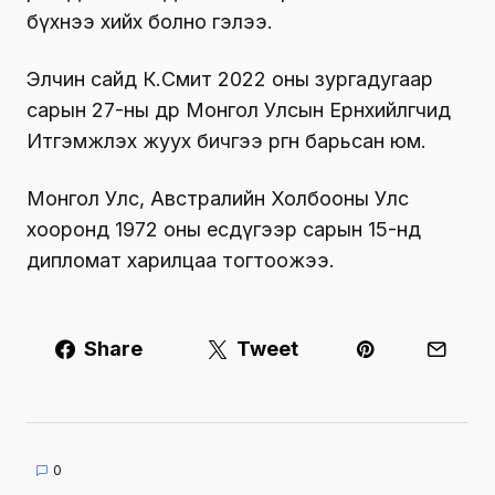
бүхнээ хийх болно гэлээ.
Элчин сайд К.Смит 2022 оны зургадугаар
сарын 27-ны өдөр Монгол Улсын Ерөнхийлөгчид
Итгэмжлэх жуух бичгээ өргөн барьсан юм.
Монгол Улс, Австралийн Холбооны Улс
хооронд 1972 оны есдүгээр сарын 15-нд
дипломат харилцаа тогтоожээ.
Share
Tweet
0