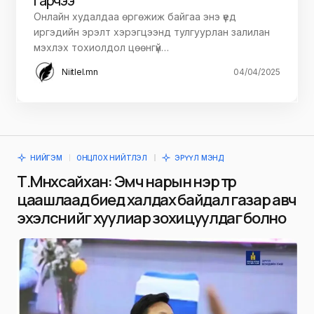
гарчээ
Онлайн худалдаа өргөжиж байгаа энэ үед
иргэдийн эрэлт хэрэгцээнд тулгуурлан залилан
мэхлэх тохиолдол цөөнгүй…
Niitlel.mn
04/04/2025
НИЙГЭМ
ОНЦЛОХ НИЙТЛЭЛ
ЭРҮҮЛ МЭНД
Т.Мөнхсайхан: Эмч нарын нэр төр
цаашлаад биед халдах байдал газар авч
эхэлснийг хуулиар зохицуулдаг болно