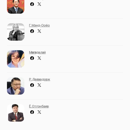
Г. Мэнд-Ооёо
Мөнгөндалай
Р. Даваадорж
Ё. Отгонбаяр