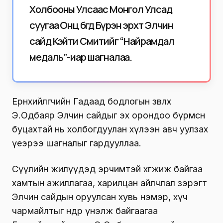
Холбооны Улсаас Монгол Улсад
суугаа Онц бөгөөд Бүрэн эрхт Элчин
сайд Кэйти Смитийг “Найрамдал
медаль”-иар шагналаа.
Ерөнхийлөгчийн Гадаад бодлогын зөвлөх
Э.Одбаяр Элчин сайдыг эх орондоо бүрмөсөн
буцахтай нь холбогдуулан хүлээн авч уулзах
үеэрээ шагналыг гардууллаа.
Сүүлийн жилүүдэд эрчимтэй хөгжиж байгаа
хамтын ажиллагаа, харилцан айлчлал зэрэгт
Элчин сайдын оруулсан хувь нэмэр, хүч
чармайлтыг өндөр үнэлж байгаагаа