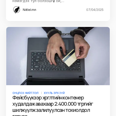
нэмэгдэх тул болзошгүй ой,…
Niitlel.mn
07/04/2025
ОНЦЛОХ НИЙТЛЭЛ
ХУУЛЬ ЭРХ ЗҮЙ
Фейсбүүкээр хөргөлтийн контенер
худалдаж авахаар 2.400.000 төгрөгийг
шилжүүлж залилуулсан тохиолдол