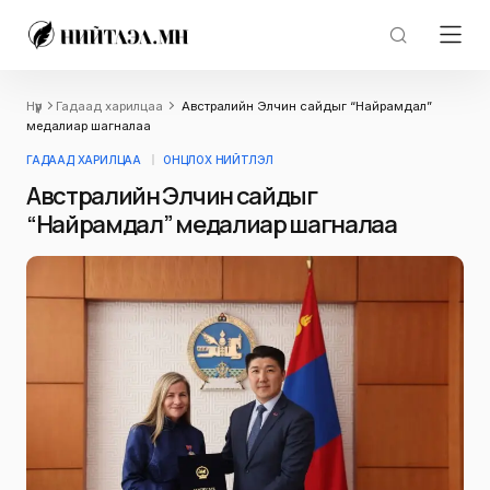
Нүүр
Гадаад харилцаа
Австралийн Элчин сайдыг “Найрамдал”
медалиар шагналаа
ГАДААД ХАРИЛЦАА
ОНЦЛОХ НИЙТЛЭЛ
Австралийн Элчин сайдыг
“Найрамдал” медалиар шагналаа