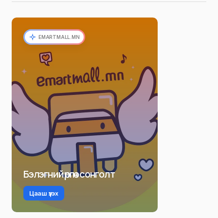
EMARTMALL.MN
Бэлэгний өргөн сонголт
Цааш үзэх