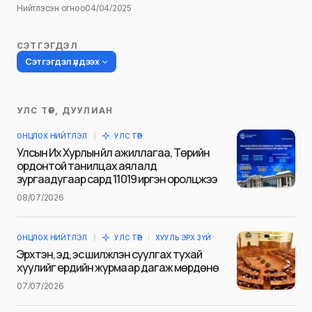
Нийтлэсэн огноо
04/04/2025
СЭТГЭГДЭЛ
Сэтгэгдэл үлдээх
УЛС ТӨР, ДУУЛИАН
Таны имэйл хаягийг нийтлэхгүй.
ОНЦЛОХ НИЙТЛЭЛ
УЛС ТӨР
Шаардлагатай талбаруудыг
*
гэж
Улсын Их Хурлын үйл ажиллагаа, Төрийн
тэмдэглэсэн
ордонтой танилцах аялалд
зургаадугаар сард 11019 иргэн оролцжээ
Name
*
08/07/2026
ОНЦЛОХ НИЙТЛЭЛ
УЛС ТӨР
ХУУЛЬ ЭРХ ЗҮЙ
E-mail
*
Эрхтэн, эд, эс шилжүүлэн суулгах тухай
хуулийг ердийн журмаар дагаж мөрдөнө
07/07/2026
Сэтгэгдэл
*