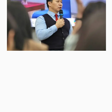
Niitlel.mn
0
04/04/2025
ХУВААЛЦАХ
Эрүүл мэндийн сайд Т.Мөнхсайханы