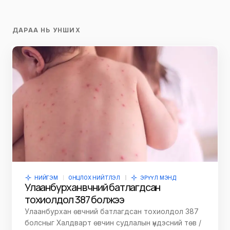
ДАРАА НЬ УНШИХ
НИЙГЭМ
ОНЦЛОХ НИЙТЛЭЛ
ЭРҮҮЛ МЭНД
Улаанбурхан өвчний батлагдсан
тохиолдол 387 болжээ
Улаанбурхан өвчний батлагдсан тохиолдол 387
болсныг Халдварт өвчин судлалын үндэсний төв /