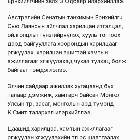
Ерөнхийлөгчийн зөвлөх Э.Одбаяр илэрхийллээ.
Австралийн Сенатын танхимын Ерөнхийлөгч
Сью Лаянсын айлчлал харилцан итгэлцэл,
ойлголцлыг гүнзгийрүүлэх, хууль тогтоох
дээд байгууллага хоорондын харилцааг
өргөжүүлэх, харилцан ашигтай хамтын
ажиллагааг хөгжүүлэхэд чухал түлхэц болж
байгааг тэмдэглэлээ.
Элчин сайдаар ажиллах хугацаанд бүх
талаар дэмжиж, хамтарч байсан Монгол
Улсын төр, засаг, монголын ард түмэнд
К.Смит талархал илэрхийллээ.
Цаашид харилцаа, хамтын ажиллагааг
өргөжүүлэн хөгжүүлэхийн төлөө өөрөөс шалтгаалах