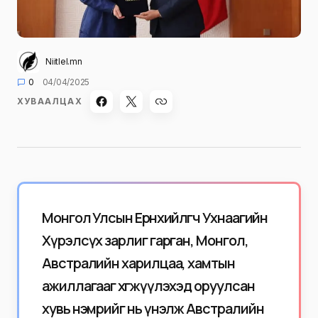
Niitlel.mn
0
04/04/2025
ХУВААЛЦАХ
Монгол Улсын Ерөнхийлөгч Ухнаагийн
Хүрэлсүх зарлиг гарган, Монгол,
Австралийн харилцаа, хамтын
ажиллагааг хөгжүүлэхэд оруулсан
хувь нэмрийг нь үнэлж Австралийн