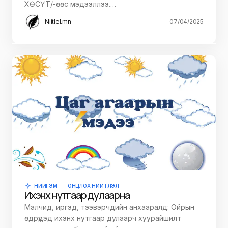
ХӨСҮТ/-өөс мэдээллээ.…
Niitlel.mn
07/04/2025
НИЙГЭМ
ОНЦЛОХ НИЙТЛЭЛ
Ихэнх нутгаар дулаарна
Малчид, иргэд, тээвэрчдийн анхааралд: Ойрын
өдрүүдэд ихэнх нутгаар дулаарч хуурайшилт