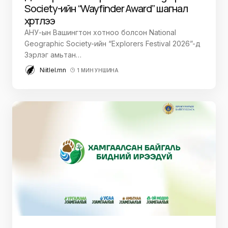
Society-ийн “Wayfinder Award” шагнал
хүртлээ
АНУ-ын Вашингтон хотноо болсон National
Geographic Society-ийн “Explorers Festival 2026”-д
Зэрлэг амьтан…
Niitlel.mn
1 МИН УНШИНА