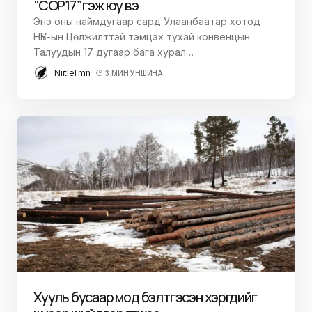
“COP17” гэж юу вэ
Энэ оны наймдугаар сард Улаанбаатар хотод
НҮБ-ын Цөлжилттэй тэмцэх тухай конвенцын
Талуудын 17 дугаар бага хурал…
Niitlel.mn
3 МИН УНШИНА
Хууль бусаар мод бэлтгэсэн хэргүүдийг