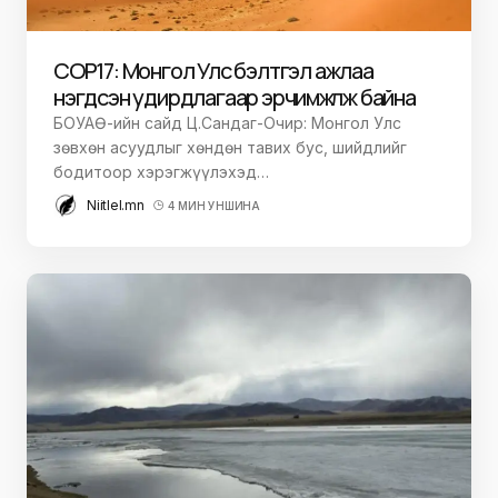
COP17: Монгол Улс бэлтгэл ажлаа
нэгдсэн удирдлагаар эрчимжүүлж байна
БОУАӨ-ийн сайд Ц.Сандаг-Очир: Монгол Улс
зөвхөн асуудлыг хөндөн тавих бус, шийдлийг
бодитоор хэрэгжүүлэхэд…
Niitlel.mn
4 МИН УНШИНА