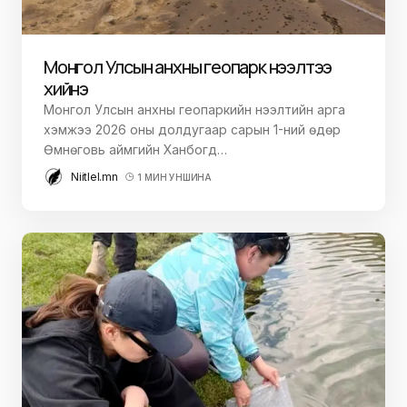
Монгол Улсын анхны геопарк нээлтээ
хийнэ
Монгол Улсын анхны геопаркийн нээлтийн арга
хэмжээ 2026 оны долдугаар сарын 1-ний өдөр
Өмнөговь аймгийн Ханбогд…
Niitlel.mn
1 МИН УНШИНА