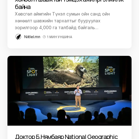
байна
Хөвсгөл аймгийн Түнэл сумын ойн санд ойн
хөнөөлт шавжийн тархалтыг бууруулах
зорилгоор 4,000 га талбайд байгаль…
Niitlel.mn
1 МИН УНШИНА
Доктор Б.Нямбаяр National Geographic