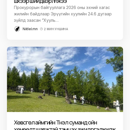
шүүхээр шийдвэрлүүлжээ
Прокурорын байгууллага 2026 оны эхний хагас
жилийн байдлаар Эрүүгийн хуулийн 24.6 дугаар
зүйлд заасан “Хууль…
Niitlel.mn
2 МИН УНШИНА
Хөвсгөл аймгийн Түнэл суманд ойн
хөнөөлт шавжтай тэмцэх ажил үргэлжилж