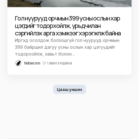
Гол нуурууд орчмын 399 усны ослын хар
цэгүүдийг тодорхойлж, урьдчилан
сэргийлэх арга хэмжээг хэрэгжүүлж байна
Иргэд осолдож болзошгүй гол нуурууд орчмын
399 байршил дагуу усны ослын хар цэгүүдийг
тодорхойлж, завьт болон…
Niitlel.mn
1 МИН УНШИНА
Цааш унших