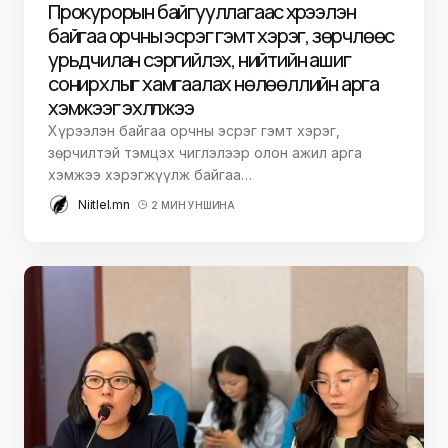
Прокурорын байгууллагаас хүрээлэн
байгаа орчны эсрэг гэмт хэрэг, зөрчлөөс
урьдчилан сэргийлэх, нийтийн ашиг
сонирхлыг хамгаалах нөлөөллийн арга
хэмжээг эхлүүлжээ
Хүрээлэн байгаа орчны эсрэг гэмт хэрэг,
зөрчилтэй тэмцэх чиглэлээр олон ажил арга
хэмжээ хэрэгжүүлж байгаа…
Niitlel.mn
2 МИН УНШИНА