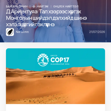
БАЙГАЛЬ ОРЧИН
НИЙГЭМ
ОНЦЛОХ НИЙТЛЭЛ
Д.Ариунтуяа: Тал хээрээс хүргэх
Монголын шийдэл дэлхийд шинэ
хэлэлцүүлгийг эхлүүлнэ
Niitlel.mn
21/07/2026