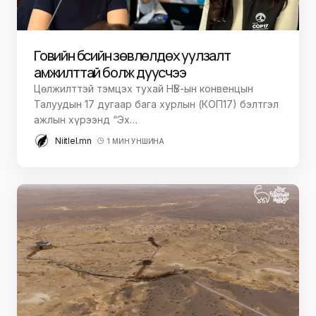
Говийн бүсийн зөвлөлдөх уулзалт
амжилттай болж дуусчээ
Цөлжилттэй тэмцэх тухай НҮБ-ын конвенцын
Талуудын 17 дугаар бага хурлын (КОП17) бэлтгэл
ажлын хүрээнд “Эх…
Niitlel.mn
1 МИН УНШИНА