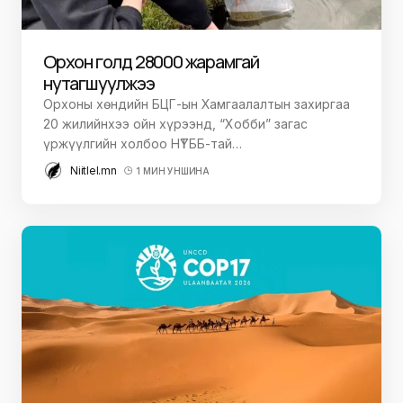
Орхон голд 28000 жарамгай
нутагшуулжээ
Орхоны хөндийн БЦГ-ын Хамгаалалтын захиргаа
20 жилийнхээ ойн хүрээнд, “Хобби” загас
үржүүлгийн холбоо НҮТББ-тай…
Niitlel.mn
1 МИН УНШИНА