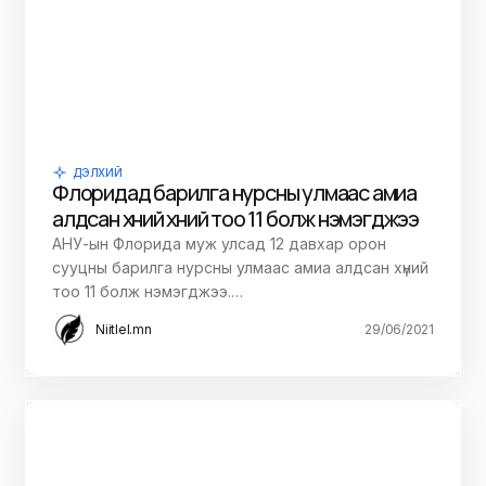
ДЭЛХИЙ
Флоридад барилга нурсны улмаас амиа
алдсан хүний хүний тоо 11 болж нэмэгджээ
АНУ-ын Флорида муж улсад 12 давхар орон
сууцны барилга нурсны улмаас амиа алдсан хүний
тоо 11 болж нэмэгджээ.…
Niitlel.mn
29/06/2021