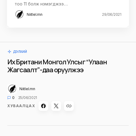
тоо 11 болж нэмэгджээ.…
Niitlel.mn
29/06/2021
ДЭЛХИЙ
Их Британи Монгол Улсыг “Улаан
Жагсаалт”-даа оруулжээ
Niitlel.mn
0
25/06/2021
ХУВААЛЦАХ