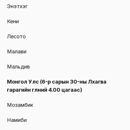
Энэтхэг
Кени
Лесото
Малави
Мальдив
Монгол Улс (6-р сарын 30-ны Лхагва
гарагийн өглөөний 4.00 цагаас)
Мозамбик
Намиби