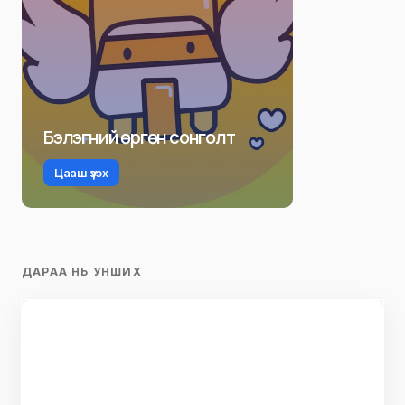
Бэлэгний өргөн сонголт
Цааш үзэх
ДАРАА НЬ УНШИХ