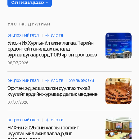
Сэтгэгдэл үлдээх
УЛС ТӨР, ДУУЛИАН
Таны имэйл хаягийг нийтлэхгүй.
ОНЦЛОХ НИЙТЛЭЛ
УЛС ТӨР
Шаардлагатай талбаруудыг
*
гэж
Улсын Их Хурлын үйл ажиллагаа, Төрийн
тэмдэглэсэн
ордонтой танилцах аялалд
зургаадугаар сард 11019 иргэн оролцжээ
Name
*
08/07/2026
ОНЦЛОХ НИЙТЛЭЛ
УЛС ТӨР
ХУУЛЬ ЭРХ ЗҮЙ
E-mail
*
Эрхтэн, эд, эс шилжүүлэн суулгах тухай
хуулийг ердийн журмаар дагаж мөрдөнө
07/07/2026
Сэтгэгдэл
*
ОНЦЛОХ НИЙТЛЭЛ
УЛС ТӨР
УИХ-ын 2026 оны хаврын ээлжит
чуулганы үйл ажиллагаа, үр дүнг