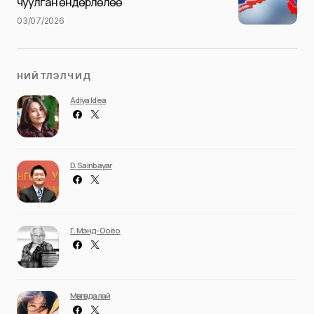
чуулган өндөрлөлөө
03/07/2026
НИЙТЛЭЛЧИД
Adiya Idea
D. Sainbayar
Г. Мэнд-Ооёо
Мөнгөндалай