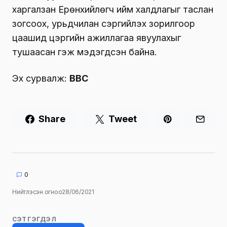
харгалзан Ерөнхийлөгч ийм халдлагыг таслан
зогсоох, урьдчилан сэргийлэх зорилгоор
цаашид цэргийн ажиллагаа явуулахыг
тушаасан гэж мэдэгдсэн байна.
Эх сурвалж:
BBC
Share
Tweet
0
Нийтлэсэн огноо
28/06/2021
СЭТГЭГДЭЛ