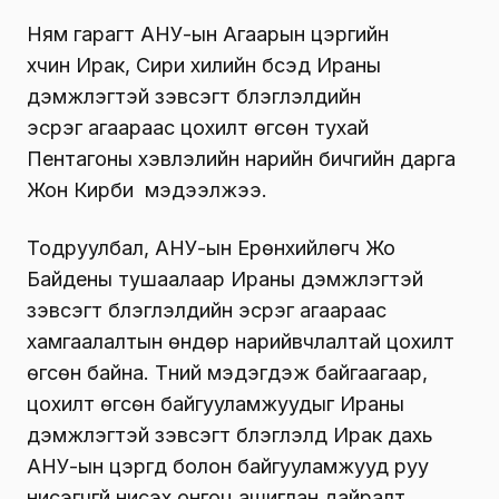
Ням гарагт АНУ-ын Агаарын цэргийн
хүчин Ирак, Сири хилийн бүсэд Ираны
дэмжлэгтэй зэвсэгт бүлэглэлүүдийн
эсрэг агаараас цохилт өгсөн тухай
Пентагоны хэвлэлийн нарийн бичгийн дарга
Жон Кирби мэдээлжээ.
Тодруулбал, АНУ-ын Ерөнхийлөгч Жо
Байдены тушаалаар Ираны дэмжлэгтэй
зэвсэгт бүлэглэлүүдийн эсрэг агаараас
хамгаалалтын өндөр нарийвчлалтай цохилт
өгсөн байна. Түүний мэдэгдэж байгаагаар,
цохилт өгсөн байгууламжуудыг Ираны
дэмжлэгтэй зэвсэгт бүлэглэлүүд Ирак дахь
АНУ-ын цэргүүд болон байгууламжууд руу
нисэгчгүй нисэх онгоц ашиглан дайралт