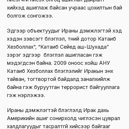
хийхэд ашиглаж байсан учраас цохилтын бай
болгож сонгожээ.
Эдгээр объектуудыг Ираны дэмжлэгтэй хэд
хэдэн зэвсэгт бүлэглэл, түүний дотор Катаиб
Хезболлах”, “Катаиб Сейед аш-Шухада”
зэрэг эдгээр бүлэглэл ашигласан гэж
мэдэгдсэн байна. 2009 оноос хойш АНУ
Катаиб Хезболлах бүлэглэлийг Иракын энх
тайван, тогтвортой байдалд заналхийлж
байна гэж буруутган террорист байгууллага
гэж нэрлэжээ.
Ираны дэмжлэгтэй бүлэглэлүүд Ирак дахь
Америкийн ашиг сонирхолд чиглэсэн цуврал
халдлагуудыг тасралтгүй хийсээр байгааг