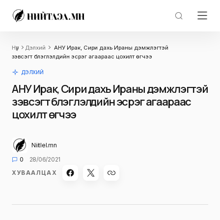
Нүүр
Дэлхий
АНУ Ирак, Сири дахь Ираны дэмжлэгтэй
зэвсэгт бүлэглэлүүдийн эсрэг агаараас цохилт өгчээ
ДЭЛХИЙ
АНУ Ирак, Сири дахь Ираны дэмжлэгтэй
зэвсэгт бүлэглэлүүдийн эсрэг агаараас
цохилт өгчээ
Niitlel.mn
0
28/06/2021
ХУВААЛЦАХ