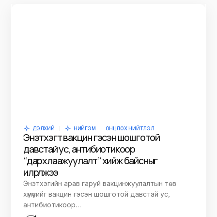
ДЭЛХИЙ
НИЙГЭМ
ОНЦЛОХ НИЙТЛЭЛ
Энэтхэгт вакцин гэсэн шошготой
давстай ус, антибиотикоор
“дархлаажуулалт” хийж байсныг
илрүүлжээ
Энэтхэгийн арав гаруй вакцинжуулалтын төв
хүмүүсийг вакцин гэсэн шошготой давстай ус,
антибиотикоор…