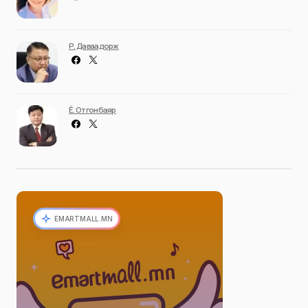
Р. Даваадорж
Ё. Отгонбаяр
EMARTMALL.MN