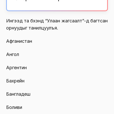
Ингээд та бүхэнд “Улаан жагсаалт”-д багтсан
орнуудыг танилцуулъя.
Афганистан
Ангол
Аргентин
Бахрейн
Бангладеш
Боливи