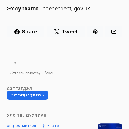
Эх сурвалж:
Independent, gov.uk
Share
Tweet
0
Нийтлэсэн огноо
25/06/2021
СЭТГЭГДЭЛ
Сэтгэгдэл үлдээх
УЛС ТӨР, ДУУЛИАН
Таны имэйл хаягийг нийтлэхгүй.
ОНЦЛОХ НИЙТЛЭЛ
УЛС ТӨР