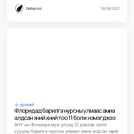
Niitlel.mn
29/06/2021
ДЭЛХИЙ
Флоридад барилга нурсны улмаас амиа
алдсан хүний хүний тоо 11 болж нэмэгджээ
АНУ-ын Флорида муж улсад 12 давхар орон
сууцны барилга нурсны улмаас амиа алдсан хүний