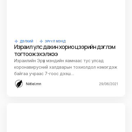
ДЭЛХИЙ
ЭРҮҮЛ МЭНД
Израил улс дахин хорио цээрийн дэглэм
тогтоож эхэлжээ
Израилийн Эрүүл мэндийн яамнаас тус улсад
коронавирусний халдварын тохиолдол нэмэгдэж
байгаа учраас 7-гоос дээш…
Niitlel.mn
29/06/2021