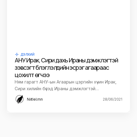
ДЭЛХИЙ
АНУ Ирак, Сири дахь Ираны дэмжлэгтэй
зэвсэгт бүлэглэлүүдийн эсрэг агаараас
цохилт өгчээ
Ням гарагт АНУ-ын Агаарын цэргийн хүчин Ирак,
Сири хилийн бүсэд Ираны дэмжлэгтэй…
Niitlel.mn
28/06/2021