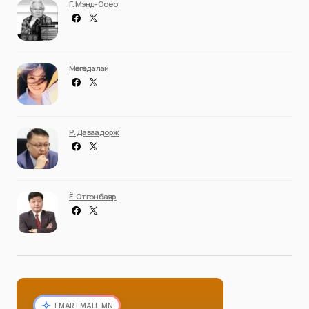
Г. Мэнд-Ооёо
Мөнгөндалай
Р. Даваадорж
Ё. Отгонбаяр
EMARTMALL.MN