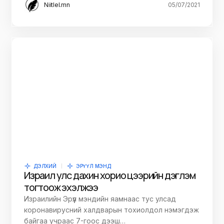
Niitlel.mn
05/07/2021
ДЭЛХИЙ
ЭРҮҮЛ МЭНД
Израил улс дахин хорио цээрийн дэглэм
тогтоож эхэлжээ
Израилийн Эрүүл мэндийн яамнаас тус улсад
коронавирусний халдварын тохиолдол нэмэгдэж
байгаа учраас 7-гоос дээш…