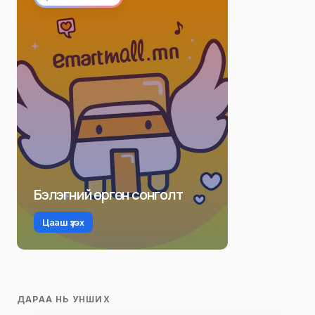
Бэлэгний өргөн сонголт
Цааш үзэх
ДАРАА НЬ УНШИХ