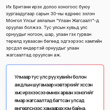
Их Британи ирэх долоо хоногоос буюу
зургаадугаар сарын 30-ны өдрөөс эхлэн
Монгол Улсыг аялалын “Улаан Жагсаалт”-д
оруулах болжээ. Тус улсын хувьд улс
орнуудыг ногоон, шар, улаан гэх гурван
төрөлд хуваасан бөгөөд эдгээрээс хамгийн
эрсдэл өндөртэй орнуудыг улаан
жагсаалтад оруулсан аж.
Улмаар тус улс руу хувийн болон
аждлын шугамаар нэвтэрхийг хүссэн
хүмүүс ирэхээсээ өмнөх арван хоногийг
ямар жагсаалтад багтсан улсад
өнгөрүүлснээс хамаарах юм байна.