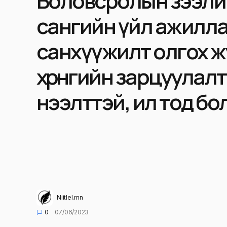
Боловсролын зээли
сангийн үйл ажилла
санхүүжилт олгох ж
хөрөнгийн зарцуулал
нээлттэй, ил тод бо
Niitlel.mn
0
07/06/2023