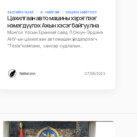
ЗАСГИЙН ГАЗАР
НИЙГЭМ
ОНЦЛОХ НИЙТЛЭЛ
Цахилгаан авто машины хэрэглээг
нэмэгдүүлэх Ажын хэсэг байгуулна
Монгол Улсын Ерөнхий сайд Л.Оюун-Эрдэнэ
АНУ-ын цахилгаан автомашин үйлдвэрлэгч
“Tesla”компани, сансар судлалын…
Niitlel.mn
07/06/2023