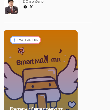
Ё. Отгонбаяр
EMARTMALL.MN
Бэлэгний өргөн сонголт