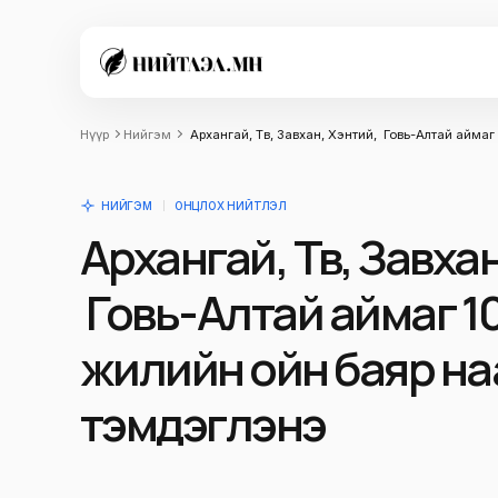
Нүүр
Нийгэм
Архангай, Төв, Завхан, Хэнтий, Говь-Алтай айм
НИЙГЭМ
ОНЦЛОХ НИЙТЛЭЛ
Архангай, Төв, Завха
Говь-Алтай аймаг 1
жилийн ойн баяр н
тэмдэглэнэ