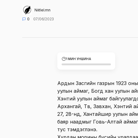
Niitlel.mn
0
07/06/2023
1 МИН УНШИНА
Ардын Засгийн газрын 1923 он
уулын аймаг, Богд хан уулын ай
Хэнтий уулын аймаг байгуулагд
Архангай, Төв, Завхан, Хэнтий 
27, 28-нд, Хантайшир уулын ай
баяр наадмыг Говь-Алтай аймаг
тус тэмдэглэнэ.
Хурдан морины бүсийн уралдаа