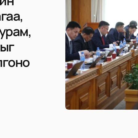
йн
гаа,
урам,
тыг
лгоно