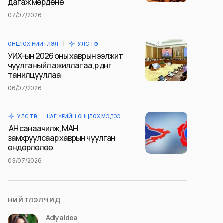
дагаж мөрдөнө
07/07/2026
ОНЦЛОХ НИЙТЛЭЛ
УЛС ТӨР
УИХ-ын 2026 оны хаврын ээлжит
чуулганы үйл ажиллагаа, үр дүнг
танилцууллаа
06/07/2026
УЛС ТӨР
ЦАГ ҮЕИЙН ОНЦЛОХ МЭДЭЭ
АН санаачилж, МАН
замхруулсаар хаврын чуулган
өндөрлөлөө
03/07/2026
НИЙТЛЭЛЧИД
Adiya Idea