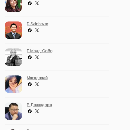
D. Sainbayar
Г. Мэнд-Ооёо
Мөнгөндалай
Р. Даваадорж