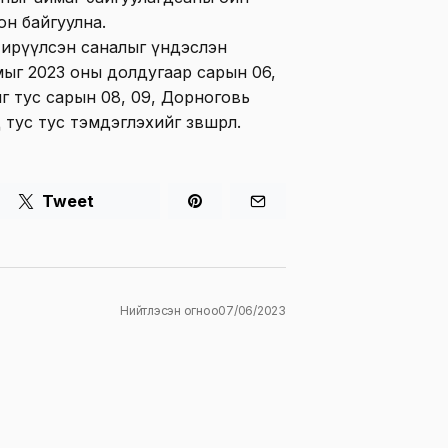
он байгуулна.
 ирүүлсэн саналыг үндэслэн
ыг 2023 оны долдугаар сарын 06,
г тус сарын 08, 09, Дорноговь
ус тус тэмдэглэхийг зөвшөөрлөө.
Tweet
Нийтлэсэн огноо
07/06/2023