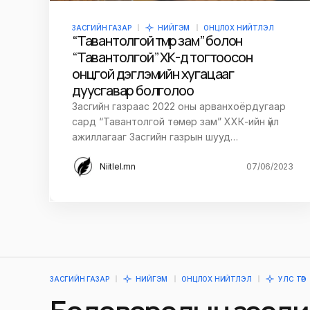
ЗАСГИЙН ГАЗАР
НИЙГЭМ
ОНЦЛОХ НИЙТЛЭЛ
“Тавантолгой төмөр зам” болон
“Тавантолгой” ХК-д тогтоосон
онцгой дэглэмийн хугацааг
дуусгавар болголоо
Засгийн газраас 2022 оны арванхоёрдугаар
сард “Тавантолгой төмөр зам” ХХК-ийн үйл
ажиллагааг Засгийн газрын шууд…
Niitlel.mn
07/06/2023
ЗАСГИЙН ГАЗАР
НИЙГЭМ
ОНЦЛОХ НИЙТЛЭЛ
УЛС ТӨР