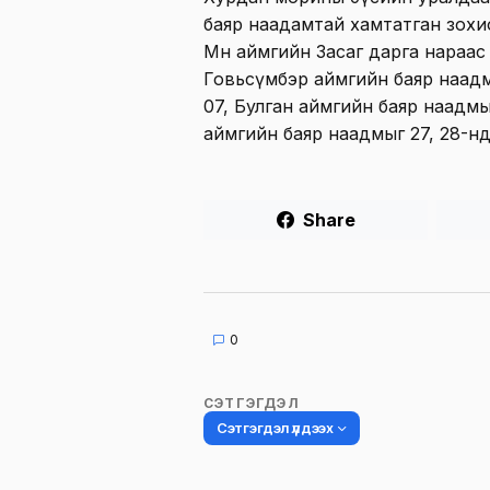
баяр наадамтай хамтатган зохи
Мөн аймгийн Засаг дарга нараас
Говьсүмбэр аймгийн баяр наадм
07, Булган аймгийн баяр наадмы
аймгийн баяр наадмыг 27, 28-нд т
Share
0
СЭТГЭГДЭЛ
Сэтгэгдэл үлдээх