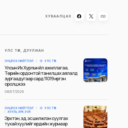
ХУВААЛЦАХ
УЛС ТӨР, ДУУЛИАН
ОНЦЛОХ НИЙТЛЭЛ
УЛС ТӨР
Улсын Их Хурлын үйл ажиллагаа,
Төрийн ордонтой танилцах аялалд
зургаадугаар сард 11019 иргэн
оролцжээ
08/07/2026
ОНЦЛОХ НИЙТЛЭЛ
УЛС ТӨР
ХУУЛЬ ЭРХ ЗҮЙ
Эрхтэн, эд, эс шилжүүлэн суулгах
тухай хуулийг ердийн журмаар