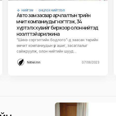
НИЙГЭМ
ОНЦЛОХ НИЙТЛЭЛ
Авто зам засвар арчлалтын төрийн
өмчит компаниудыг нэгтгэж, 34
хүртэлх хувийг биржээр олон нийтэд
нээлттэй арилжина
“Шинэ сэргэлтийн бодлого”-д заасан төрийн
өмчит компаниудын үр ашиг, засаглалыг
сайжруулж, олон нийтийн шууд…
Niitlel.mn
07/06/2023