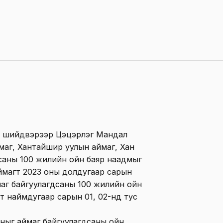
ы шийдвэрээр Цэцэрлэг Мандал
маг, Хантайшир уулын аймаг, Хан
саны 100 жилийн ойн баяр наадмыг
аймагт 2023 оны долдугаар сарын
маг байгуулагдсаны 100 жилийн ойн
т наймдугаар сарын 01, 02-нд тус
ныг аймаг байгуулагдсаны ойн