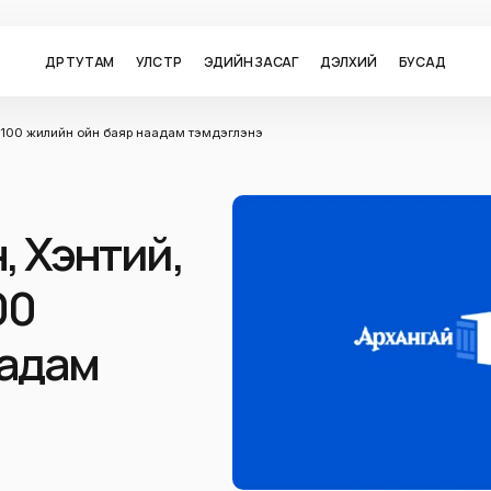
ӨДӨР ТУТАМ
УЛС ТӨР
ЭДИЙН ЗАСАГ
ДЭЛХИЙ
БУСАД
аг 100 жилийн ойн баяр наадам тэмдэглэнэ
н, Хэнтий,
00
аадам