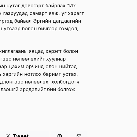
н нутаг дэвсгэрт байрлах “Их
х газруудад самарт явж, уг хэрэгт
ргэд байвал Эрүүгийн цагдаагийн
н утсаар болон бичгээр гомдол,
жиллагааны явцад хэрэгт болон
гөөс нөлөөлөхийг хуулиар
аар цахим орчинд олон нийтэд
ь хэргийн нотлох баримт устах,
ндлөнгөөс нөлөөлөх, холбогдогч
олзошгүй эрсдэлийг бий болгож
Tweet