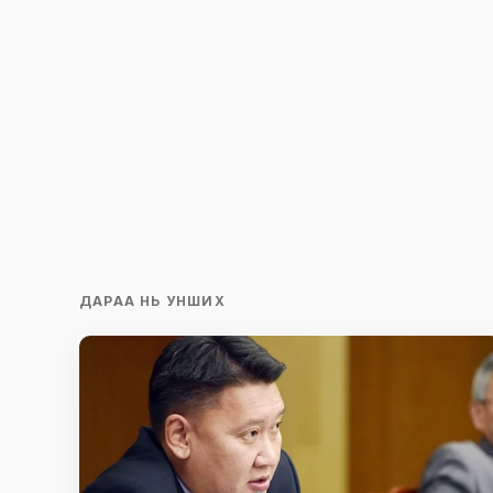
Сэтгэгдэл
*
Save my name and e-mail in this br
time I comment.
Илгээх
ДАРАА НЬ УНШИХ