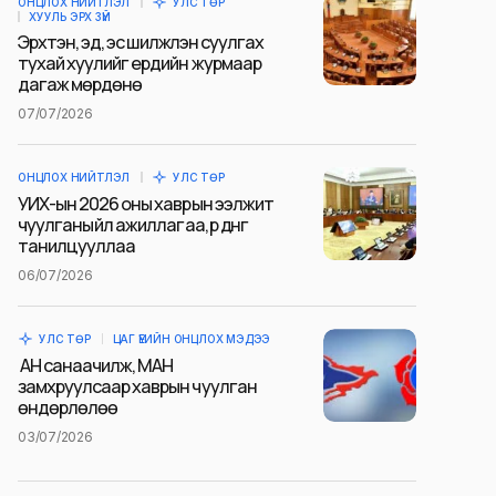
ОНЦЛОХ НИЙТЛЭЛ
УЛС ТӨР
ХУУЛЬ ЭРХ ЗҮЙ
Эрхтэн, эд, эс шилжүүлэн суулгах
тухай хуулийг ердийн журмаар
дагаж мөрдөнө
07/07/2026
ОНЦЛОХ НИЙТЛЭЛ
УЛС ТӨР
УИХ-ын 2026 оны хаврын ээлжит
чуулганы үйл ажиллагаа, үр дүнг
танилцууллаа
06/07/2026
УЛС ТӨР
ЦАГ ҮЕИЙН ОНЦЛОХ МЭДЭЭ
АН санаачилж, МАН
замхруулсаар хаврын чуулган
өндөрлөлөө
03/07/2026