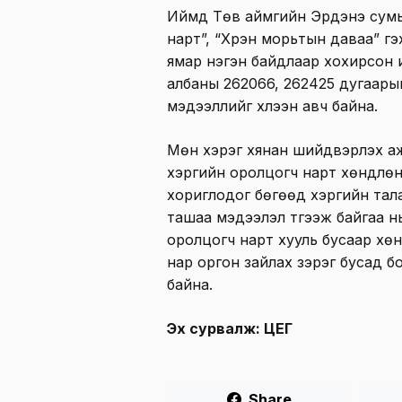
Иймд Төв аймгийн Эрдэнэ сумы
нарт”, “Хүрэн морьтын даваа” гэ
ямар нэгэн байдлаар хохирсон и
албаны 262066, 262425 дугаары
мэдээллийг хүлээн авч байна.
Мөн хэрэг хянан шийдвэрлэх а
хэргийн оролцогч нарт хөндлөн
хориглодог бөгөөд хэргийн тал
ташаа мэдээлэл түгээж байгаа н
оролцогч нарт хууль бусаар хө
нар оргон зайлах зэрэг бусад б
байна.
Эх сурвалж: ЦЕГ
Share