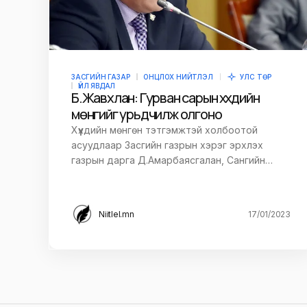
ЗАСГИЙН ГАЗАР
ОНЦЛОХ НИЙТЛЭЛ
УЛС ТӨР
ҮЙЛ ЯВДАЛ
Б.Жавхлан: Гурван сарын хүүхдийн
мөнгийг урьдчилж олгоно
Хүүхдийн мөнгөн тэтгэмжтэй холбоотой
асуудлаар Засгийн газрын хэрэг эрхлэх
газрын дарга Д.Амарбаясгалан, Сангийн…
Niitlel.mn
17/01/2023