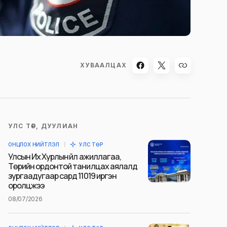
ХУВААЛЦАХ
УЛС ТӨР, ДУУЛИАН
ОНЦЛОХ НИЙТЛЭЛ
УЛС ТӨР
Улсын Их Хурлын үйл ажиллагаа,
Төрийн ордонтой танилцах аялалд
зургаадугаар сард 11019 иргэн
оролцжээ
08/07/2026