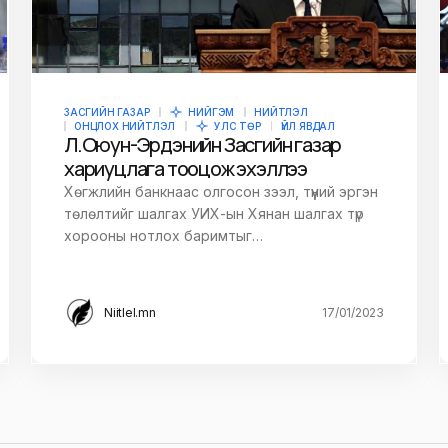
ЗАСГИЙН ГАЗАР
НИЙГЭМ
НИЙТЛЭЛ
ОНЦЛОХ НИЙТЛЭЛ
УЛС ТӨР
ҮЙЛ ЯВДАЛ
Л.Оюун-Эрдэнийн Засгийн газар
хариуцлага тооцож эхэллээ
Хөгжлийн банкнаас олгосон зээл, түүний эргэн
төлөлтийг шалгах УИХ-ын Хянан шалгах түр
хорооны нотлох баримтыг…
Niitlel.mn
17/01/2023