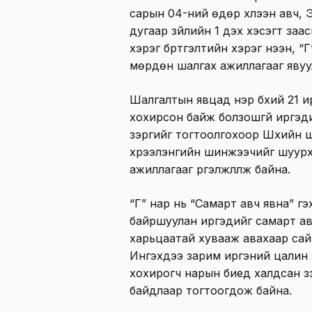
сарын 04-ний өдөр хүлээн авч, Э
дугаар зүйлийн 1 дэх хэсэгт заа
хэрэг бүртгэлтийн хэрэг нээн, “
мөрдөн шалгах ажиллагааг явуу
Шалгалтын явцад нэр бүхий 21 ир
хохирсон байж болзошгүй иргэд
зэргийг тогтоолгохоор Шүүхийн
хүрээлэнгийн шинжээчийг шуур
ажиллагааг үргэлжлүүлж байна.
“Г” нар нь “Самарт авч явна” гэ
байршуулан иргэдийг самарт ав
харьцаатай хувааж авахаар сай
Ингэхдээ зарим иргэний цалин хө
хохирогч нарын биед халдсан з
байдлаар тогтоогдож байна.