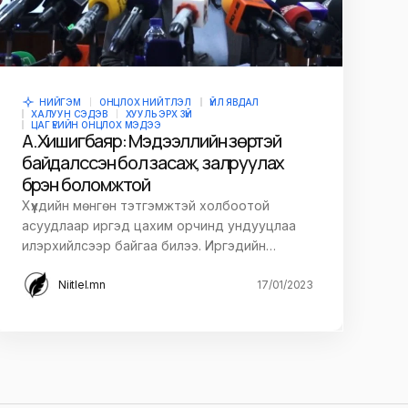
НИЙГЭМ
ОНЦЛОХ НИЙТЛЭЛ
ҮЙЛ ЯВДАЛ
ХАЛУУН СЭДЭВ
ХУУЛЬ ЭРХ ЗҮЙ
ЦАГ ҮЕИЙН ОНЦЛОХ МЭДЭЭ
А.Хишигбаяр: Мэдээллийн зөрүүтэй
байдал үүссэн бол засаж, залруулах
бүрэн боломжтой
Хүүхдийн мөнгөн тэтгэмжтэй холбоотой
асуудлаар иргэд цахим орчинд ундууцлаа
илэрхийлсээр байгаа билээ. Иргэдийн…
Niitlel.mn
17/01/2023