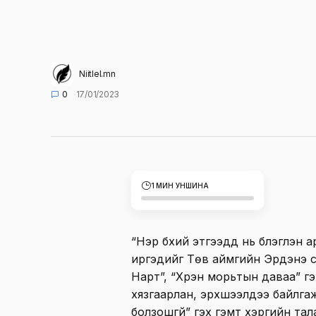
Niitlel.mn
0
17/01/2023
1 МИН УНШИНА
“Нэр бүхий этгээдүүд нь бүлэглэн 
иргэдийг Төв аймгийн Эрдэнэ с
Нарт”, “Хүрэн морьтын даваа” г
хязгаарлан, эрхшээлдээ байлга
болзошгүй” гэх гэмт хэргийн тал