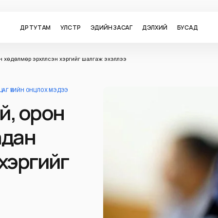
ӨДӨР ТУТАМ
УЛС ТӨР
ЭДИЙН ЗАСАГ
ДЭЛХИЙ
БУСАД
н хөдөлмөр эрхлүүлсэн хэргийг шалгаж эхэллээ
ЦАГ ҮЕИЙН ОНЦЛОХ МЭДЭЭ
й, орон
адан
 хэргийг