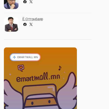
Ё. Отгонбаяр
EMARTMALL.MN