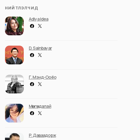
НИЙТЛЭЛЧИД
Adiya Idea
D. Sainbayar
Г. Мэнд-Ооёо
Мөнгөндалай
Р. Даваадорж