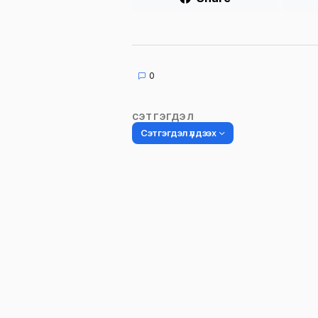
0
СЭТГЭГДЭЛ
Сэтгэгдэл үлдээх
Таны имэйл хаягийг нийтлэхгүй.
Шаардлагатай талбаруудыг
*
гэ
тэмдэглэсэн
Name
*