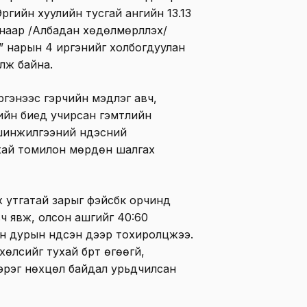
рүүгийн хуулийн тусгай ангийн 13.13
снаар /Албадан хөдөлмөрлүүлэх/
Г” нарын 4 иргэнийг холбогдуулан
лж байна.
гэнээс гэрчийн мэдүүлэг авч,
ийн биед учирсан гэмтлийн
 шинжилгээний үндэсний
хай томилон мөрдөн шалгах
х утгатай зарыг фэйсбүүк орчинд
ч явж, олсон ашгийг 40:60
н дурын үндсэн дээр тохиролцжээ.
лсийг тухай бүрт өгөөгүй,
эрэг нөхцөл байдал урьдчилсан