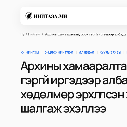
Нүүр
Нийгэм
Архины хамааралтай, орон гэргүй иргэдээр албада
НИЙГЭМ
ОНЦЛОХ НИЙТЛЭЛ
ҮЙЛ ЯВДАЛ
ХУУЛЬ ЭРХ ЗҮЙ
Архины хамааралта
гэргүй иргэдээр алб
хөдөлмөр эрхлүүлсэн
шалгаж эхэллээ