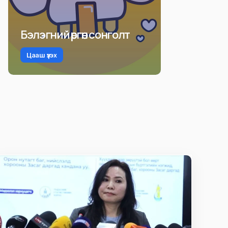
Бэлэгний өргөн сонголт
Цааш үзэх