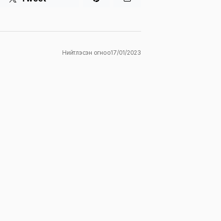
Нийтлэсэн огноо
17/01/2023
ж
E-mail
*