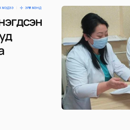
ОХ МЭДЭЭ
ЭРҮҮЛ МЭНД
 нэгдсэн
уд
а