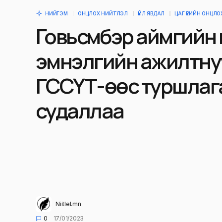
НИЙГЭМ
ОНЦЛОХ НИЙТЛЭЛ
ҮЙЛ ЯВДАЛ
ЦАГ ҮЕИЙН ОНЦЛ
Говьсүмбэр аймгийн
эмнэлгийн ажилтну
ГССҮТ-өөс туршлаг
судаллаа
Niitlel.mn
0
17/01/2023