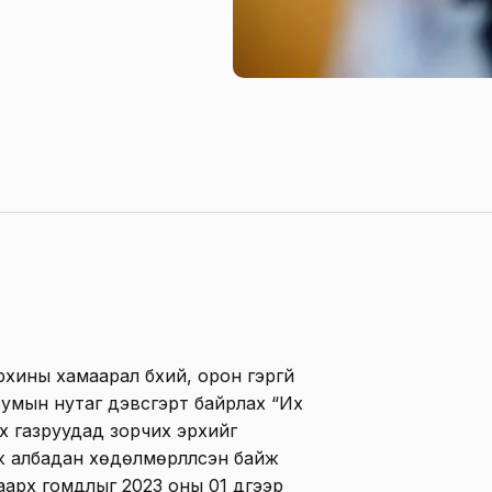
архины хамаарал бүхий, орон гэргүй
умын нутаг дэвсгэрт байрлах “Их
эх газруудад зорчих эрхийг
ж албадан хөдөлмөрлүүлсэн байж
аарх гомдлыг 2023 оны 01 дүгээр