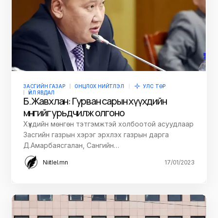
ЗАСГИЙН ГАЗАР
ОНЦЛОХ НИЙТЛЭЛ
УЛС ТӨР
ҮЙЛ ЯВДАЛ
Б.Жавхлан: Гурван сарын хүүхдийн
мөнгийг урьдчилж олгоно
Хүүхдийн мөнгөн тэтгэмжтэй холбоотой асуудлаар
Засгийн газрын хэрэг эрхлэх газрын дарга
Д.Амарбаясгалан, Сангийн…
Niitlel.mn
17/01/2023