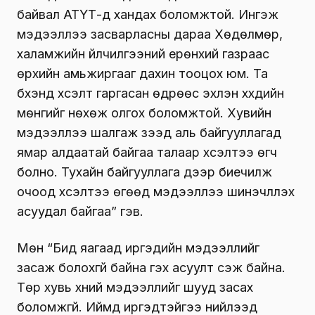
байвал АТҮТ-д хандах боломжтой. Ингэж
мэдээллээ засварласны дараа Хөдөлмөр,
халамжийн үйлчилгээний ерөнхий газраас
өрхийн амьжиргааг дахин тооцох юм. Та
бүхэнд хүсэлт гаргасан өдрөөс эхлэн хүүхдийн
мөнгийг нөхөж олгох боломжтой. Хувийн
мэдээллээ шалгаж үзээд аль байгууллагад
ямар алдаатай байгаа талаар хүсэлтээ өгч
болно. Тухайн байгууллага дээр биечилж
очоод хүсэлтээ өгөөд мэдээллээ шинэчлүүлэх
асуудал байгаа” гэв.
Мөн “Бид яагаад иргэдийн мэдээллийг
засаж болохгүй байна гэх асуулт үүсэж байна.
Төр хувь хүний мэдээллийг шууд засах
боломжгүй. Иймд иргэдтэйгээ нийлээд