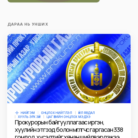
ДАРАА НЬ УНШИХ
НИЙГЭМ
ОНЦЛОХ НИЙТЛЭЛ
ҮЙЛ ЯВДАЛ
ХУУЛЬ ЭРХ ЗҮЙ
ЦАГ ҮЕИЙН ОНЦЛОХ МЭДЭЭ
Прокурорын байгууллагаас иргэн,
хуулийн этгээд болон өмгөөлөгчөөс гаргасан 338
гомдол, хүсэлтийг хянан шийдвэрлэжээ