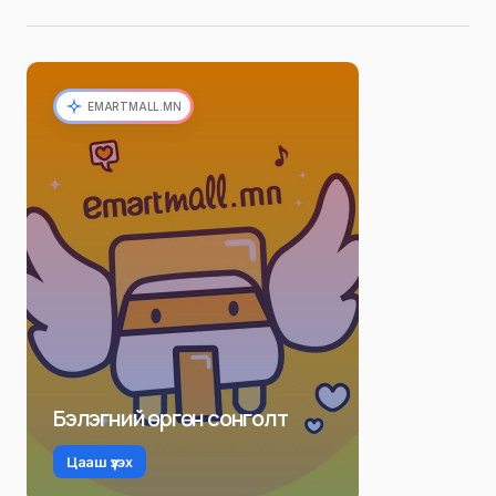
EMARTMALL.MN
Бэлэгний өргөн сонголт
Цааш үзэх