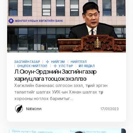
ЗАСГИЙН ГАЗАР
НИЙГЭМ
НИЙТЛЭЛ
ОНЦЛОХ НИЙТЛЭЛ
УЛС ТӨР
ҮЙЛ ЯВДАЛ
Л.Оюун-Эрдэнийн Засгийн газар
хариуцлага тооцож эхэллээ
Хөгжлийн банкнаас олгосон зээл, түүний эргэн
төлөлтийг шалгах УИХ-ын Хянан шалгах түр
хорооны нотлох баримтыг…
Niitlel.mn
17/01/2023