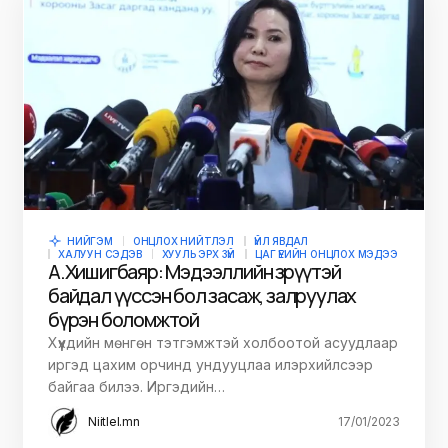
НИЙГЭМ
ОНЦЛОХ НИЙТЛЭЛ
ҮЙЛ ЯВДАЛ
ХАЛУУН СЭДЭВ
ХУУЛЬ ЭРХ ЗҮЙ
ЦАГ ҮЕИЙН ОНЦЛОХ МЭДЭЭ
А.Хишигбаяр: Мэдээллийн зөрүүтэй
байдал үүссэн бол засаж, залруулах
бүрэн боломжтой
Хүүхдийн мөнгөн тэтгэмжтэй холбоотой асуудлаар
иргэд цахим орчинд ундууцлаа илэрхийлсээр
байгаа билээ. Иргэдийн…
Niitlel.mn
17/01/2023