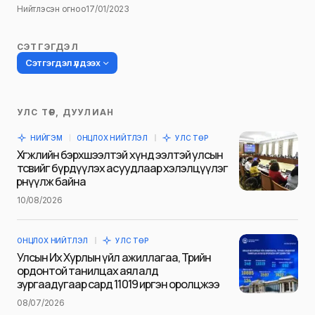
Нийтлэсэн огноо
17/01/2023
СЭТГЭГДЭЛ
Сэтгэгдэл үлдээх
УЛС ТӨР, ДУУЛИАН
Таны имэйл хаягийг нийтлэхгүй.
НИЙГЭМ
ОНЦЛОХ НИЙТЛЭЛ
УЛС ТӨР
Шаардлагатай талбаруудыг
*
гэж
Хөгжлийн бэрхшээлтэй хүнд ээлтэй улсын
тэмдэглэсэн
төсвийг бүрдүүлэх асуудлаар хэлэлцүүлэг
өрнүүлж байна
Name
*
10/08/2026
ОНЦЛОХ НИЙТЛЭЛ
УЛС ТӨР
E-mail
*
Улсын Их Хурлын үйл ажиллагаа, Төрийн
ордонтой танилцах аялалд
зургаадугаар сард 11019 иргэн оролцжээ
08/07/2026
Сэтгэгдэл
*