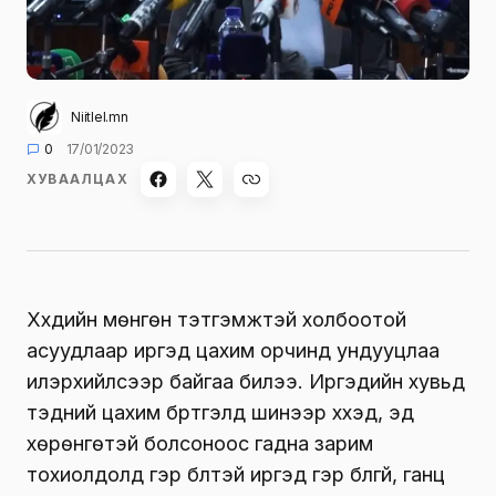
Niitlel.mn
0
17/01/2023
ХУВААЛЦАХ
Хүүхдийн мөнгөн тэтгэмжтэй холбоотой
асуудлаар иргэд цахим орчинд ундууцлаа
илэрхийлсээр байгаа билээ. Иргэдийн хувьд
тэдний цахим бүртгэлд шинээр хүүхэд, эд
хөрөнгөтэй болсоноос гадна зарим
тохиолдолд гэр бүлтэй иргэд гэр бүлгүй, ганц