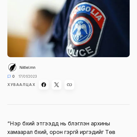
Niitlel.mn
0
17/01/2023
ХУВААЛЦАХ
“Нэр бүхий этгээдүүд нь бүлэглэн архины
хамаарал бүхий, орон гэргүй иргэдийг Төв