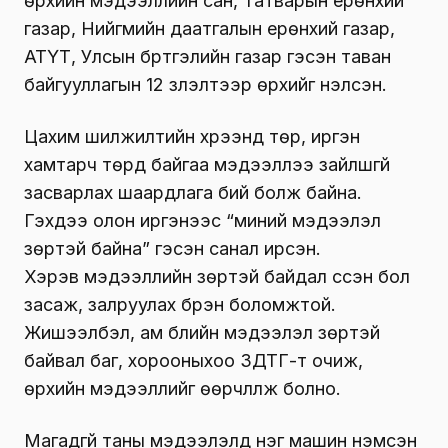
өрхийн мэдээллийн сан, Татварын ерөнхий
газар, Нийгмийн даатгалын ерөнхий газар,
АТҮТ, Улсын бүртгэлийн газар гэсэн таван
байгууллагын 12 үзүүлэлтээр өрхийг үнэлсэн.
Цахим шилжилтийн хүрээнд төр, иргэн
хамтарч төрд байгаа мэдээллээ зайлшгүй
засварлах шаардлага бий болж байна.
Гэхдээ олон иргэнээс “миний мэдээлэл
зөрүүтэй байна” гэсэн санал ирсэн.
Хэрэв мэдээллийн зөрүүтэй байдал үүссэн бол
засаж, залруулах бүрэн боломжтой.
Жишээлбэл, ам бүлийн мэдээлэл зөрүүтэй
байвал баг, хорооныхоо ЗДТГ-т очиж,
өрхийн мэдээллийг өөрчлүүлж болно.
Магадгүй таны мэдээлэлд нэг машин нэмсэн