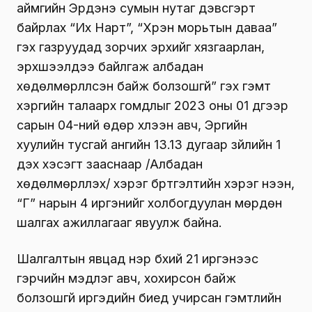
аймгийн Эрдэнэ сумын нутаг дэвсгэрт
байрлах “Их Нарт”, “Хүрэн морьтын даваа”
гэх газруудад зорчих эрхийг хязгаарлан,
эрхшээлдээ байлгаж албадан
хөдөлмөрлүүлсэн байж болзошгүй” гэх гэмт
хэргийн талаарх гомдлыг 2023 оны 01 дүгээр
сарын 04-ний өдөр хүлээн авч, Эрүүгийн
хуулийн тусгай ангийн 13.13 дугаар зүйлийн 1
дэх хэсэгт зааснаар /Албадан
хөдөлмөрлүүлэх/ хэрэг бүртгэлтийн хэрэг нээн,
“Г” нарын 4 иргэнийг холбогдуулан мөрдөн
шалгах ажиллагааг явуулж байна.
Шалгалтын явцад нэр бүхий 21 иргэнээс
гэрчийн мэдүүлэг авч, хохирсон байж
болзошгүй иргэдийн биед учирсан гэмтлийн