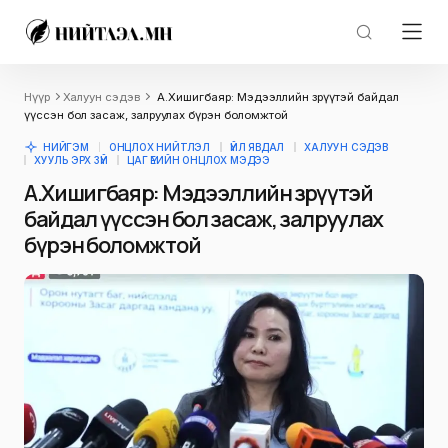
Нүүр
Халуун сэдэв
А.Хишигбаяр: Мэдээллийн зөрүүтэй байдал
үүссэн бол засаж, залруулах бүрэн боломжтой
НИЙГЭМ
ОНЦЛОХ НИЙТЛЭЛ
ҮЙЛ ЯВДАЛ
ХАЛУУН СЭДЭВ
ХУУЛЬ ЭРХ ЗҮЙ
ЦАГ ҮЕИЙН ОНЦЛОХ МЭДЭЭ
А.Хишигбаяр: Мэдээллийн зөрүүтэй
байдал үүссэн бол засаж, залруулах
бүрэн боломжтой