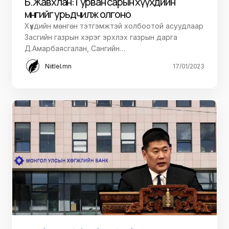
Б.Жавхлан: Гурван сарын хүүхдийн
мөнгийг урьдчилж олгоно
Хүүхдийн мөнгөн тэтгэмжтэй холбоотой асуудлаар
Засгийн газрын хэрэг эрхлэх газрын дарга
Д.Амарбаясгалан, Сангийн…
Niitlel.mn
17/01/2023