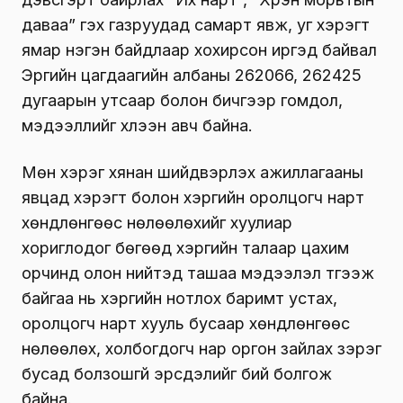
даваа” гэх газруудад самарт явж, уг хэрэгт
ямар нэгэн байдлаар хохирсон иргэд байвал
Эрүүгийн цагдаагийн албаны 262066, 262425
дугаарын утсаар болон бичгээр гомдол,
мэдээллийг хүлээн авч байна.
Мөн хэрэг хянан шийдвэрлэх ажиллагааны
явцад хэрэгт болон хэргийн оролцогч нарт
хөндлөнгөөс нөлөөлөхийг хуулиар
хориглодог бөгөөд хэргийн талаар цахим
орчинд олон нийтэд ташаа мэдээлэл түгээж
байгаа нь хэргийн нотлох баримт устах,
оролцогч нарт хууль бусаар хөндлөнгөөс
нөлөөлөх, холбогдогч нар оргон зайлах зэрэг
бусад болзошгүй эрсдэлийг бий болгож
байна.