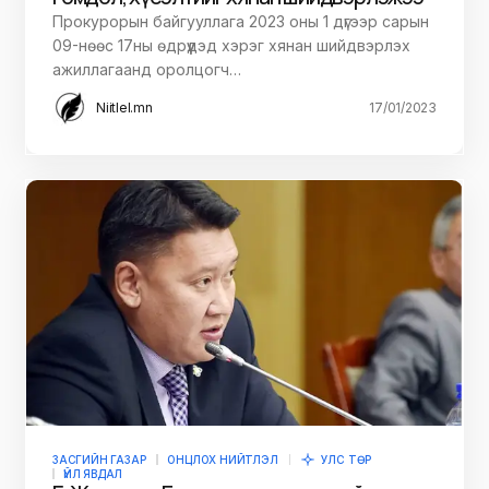
Прокурорын байгууллага 2023 оны 1 дүгээр сарын
09-нөөс 17ны өдрүүдэд хэрэг хянан шийдвэрлэх
ажиллагаанд оролцогч…
Niitlel.mn
17/01/2023
ЗАСГИЙН ГАЗАР
ОНЦЛОХ НИЙТЛЭЛ
УЛС ТӨР
ҮЙЛ ЯВДАЛ