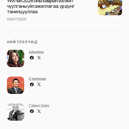
УИХ-ын 2026 оны хаврын ээлжит
чуулганы үйл ажиллагаа, үр дүнг
танилцууллаа
06/07/2026
НИЙТЛЭЛЧИД
Adiya Idea
D. Sainbayar
Г. Мэнд-Ооёо