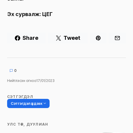
Эх сурвалж: ЦЕГ
Share
Tweet
0
Нийтлэсэн огноо
17/01/2023
СЭТГЭГДЭЛ
Сэтгэгдэл үлдээх
УЛС ТӨР, ДУУЛИАН
Таны имэйл хаягийг нийтлэхгүй.