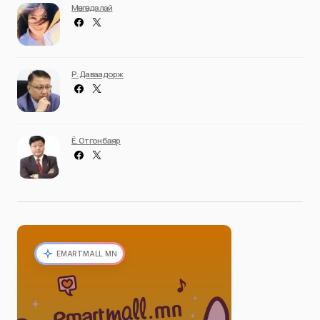
Мөнгөндалай
Р. Даваадорж
Ё. Отгонбаяр
EMARTMALL.MN