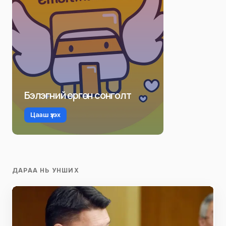
Бэлэгний өргөн сонголт
Цааш үзэх
ДАРАА НЬ УНШИХ