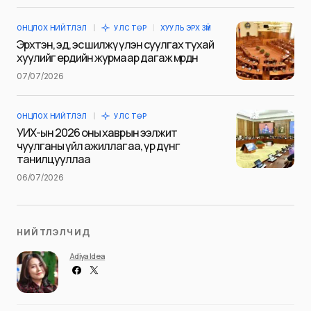
ОНЦЛОХ НИЙТЛЭЛ
УЛС ТӨР
ХУУЛЬ ЭРХ ЗҮЙ
Эрхтэн, эд, эс шилжүүлэн суулгах тухай
хуулийг ердийн журмаар дагаж мөрдөнө
07/07/2026
Save my name and e-mail in this browser for the next
time I comment.
ОНЦЛОХ НИЙТЛЭЛ
УЛС ТӨР
Илгээх
УИХ-ын 2026 оны хаврын ээлжит
чуулганы үйл ажиллагаа, үр дүнг
танилцууллаа
06/07/2026
НИЙТЛЭЛЧИД
Adiya Idea