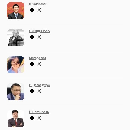
D. Sainbayar
Г. Мэнд-Ооёо
Мөнгөндалай
Р. Даваадорж
Ё. Отгонбаяр