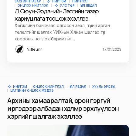
ЗАСГИЙН ГАЗАР
НИЙГЭМ
НИЙТЛЭЛ
ОНЦЛОХ НИЙТЛЭЛ
УЛС ТӨР
ҮЙЛ ЯВДАЛ
Л.Оюун-Эрдэнийн Засгийн газар
хариуцлага тооцож эхэллээ
Хөгжлийн банкнаас олгосон зээл, түүний эргэн
төлөлтийг шалгах УИХ-ын Хянан шалгах түр
хорооны нотлох баримтыг…
Niitlel.mn
17/01/2023
НИЙГЭМ
ОНЦЛОХ НИЙТЛЭЛ
ҮЙЛ ЯВДАЛ
ХУУЛЬ ЭРХ ЗҮЙ
ЦАГ ҮЕИЙН ОНЦЛОХ МЭДЭЭ
Архины хамааралтай, орон гэргүй
иргэдээр албадан хөдөлмөр эрхлүүлсэн
хэргийг шалгаж эхэллээ