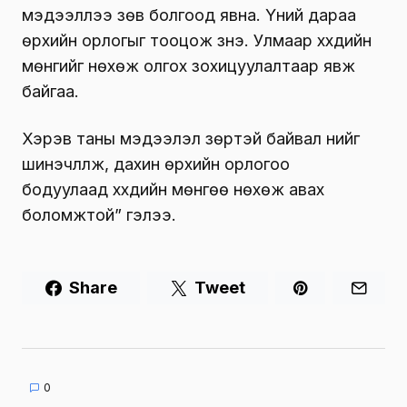
мэдээллээ зөв болгоод явна. Үүний дараа
өрхийн орлогыг тооцож үзнэ. Улмаар хүүхдийн
мөнгийг нөхөж олгох зохицуулалтаар явж
байгаа.
Хэрэв таны мэдээлэл зөрүүтэй байвал үүнийг
шинэчлүүлж, дахин өрхийн орлогоо
бодуулаад хүүхдийн мөнгөө нөхөж авах
боломжтой” гэлээ.
Share
Tweet
0