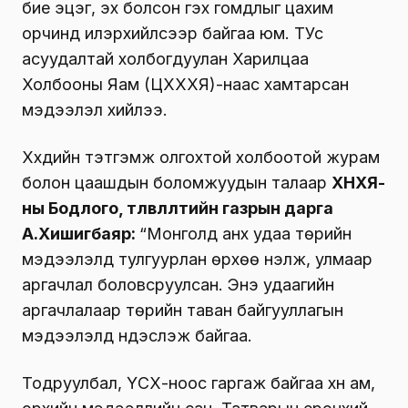
бие эцэг, эх болсон гэх гомдлыг цахим
орчинд илэрхийлсээр байгаа юм. ТУс
асуудалтай холбогдуулан Харилцаа
Холбооны Яам (ЦХХХЯ)-наас хамтарсан
мэдээлэл хийлээ.
Хүүхдийн тэтгэмж олгохтой холбоотой журам
болон цаашдын боломжуудын талаар
ХНХЯ-
ны Бодлого, төлөвлөлтийн газрын дарга
А.Хишигбаяр:
“Монголд анх удаа төрийн
мэдээлэлд тулгуурлан өрхөө үнэлж, улмаар
аргачлал боловсруулсан. Энэ удаагийн
аргачлалаар төрийн таван байгууллагын
мэдээлэлд үндэслэж байгаа.
Тодруулбал, ҮСХ-ноос гаргаж байгаа хүн ам,