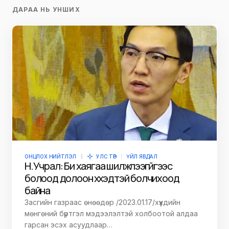
ДАРАА НЬ УНШИХ
ОНЦЛОХ НИЙТЛЭЛ
УЛС ТӨР
ҮЙЛ ЯВДАЛ
Н.Учрал: Би хаягаа шилжүүлээгүйгээс
болоод долоон хүүхэдтэй болчихоод
байна
Засгийн газраас өнөөдөр /2023.01.17/хүүхдийн
мөнгөний бүртгэл мэдээлэлтэй холбоотой алдаа
гарсан эсэх асуудлаар…