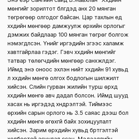
мөнгийг зорилтот бүлгүүдэд анх 20 мянган
төгрөгөөр олгодог байсан. Цар тахлын үед
хүүхдийн мөнгөөр дамжуулж өрхийн орлогыг
дэмжих байдлаар 100 мянган төгрөг болгож
нэмэгдүүлсэн. Үүнийг иргэдийн зүгээс халамж
хавтгайрлаа гэдэг. Гэвч хүүхдийн мөнгийг
татвар төлөгчдийн мөнгөөр санхүүжүүлдэг.
Иймд энэ оноос эхлэн нийт хүүхдийн 91 хувьд
л хүүхдийн мөнгө олгох бодлогын шилжилт
хийсэн. Сүүлийн гурван жилийн турш өрхүүд
хүүхдийн мөнгө авч дадал болсон. Иймд шууд
хасах нь иргэдэд хүндрэлтэй. Тиймээс
өрхийн сарын орлого нь 3.5 саяас дээш бол
хүүхдийн мөнгө өгөхгүй байх зохицуулалт
хийсэн.
Зарим өрхүүдийн хувьд бүртгэлтэй
холбоотой асуудал үүссэн.
Мэдээллийн