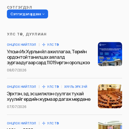
СЭТГЭГДЭЛ
Сэтгэгдэл үлдээх
УЛС ТӨР, ДУУЛИАН
Таны имэйл хаягийг нийтлэхгүй.
ОНЦЛОХ НИЙТЛЭЛ
УЛС ТӨР
Шаардлагатай талбаруудыг
*
гэж
Улсын Их Хурлын үйл ажиллагаа, Төрийн
тэмдэглэсэн
ордонтой танилцах аялалд
зургаадугаар сард 11019 иргэн оролцжээ
Name
*
08/07/2026
ОНЦЛОХ НИЙТЛЭЛ
УЛС ТӨР
ХУУЛЬ ЭРХ ЗҮЙ
E-mail
*
Эрхтэн, эд, эс шилжүүлэн суулгах тухай
хуулийг ердийн журмаар дагаж мөрдөнө
07/07/2026
Сэтгэгдэл
*
ОНЦЛОХ НИЙТЛЭЛ
УЛС ТӨР