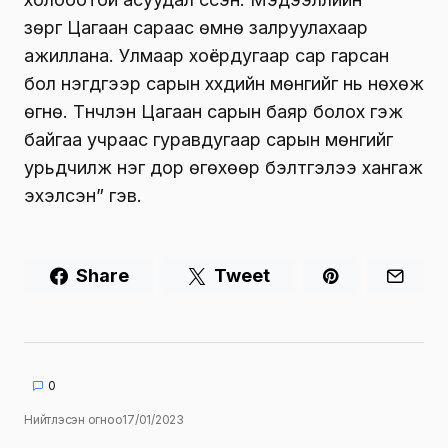
зөрүүг Цагаан сараас өмнө залруулахаар
ажиллана.
Улмаар хоёрдугаар сар гарсан
бол нэгдүгээр сарын хүүхдийн мөнгийг нь нөхөж
өгнө. Түүнчлэн Цагаан сарын баяр болох гэж
байгаа учраас гуравдугаар сарын мөнгийг
урьдчилж нэг дор өгөхөөр бэлтгэлээ хангаж
эхэлсэн” гэв.
Share
Tweet
0
Нийтлэсэн огноо
17/01/2023