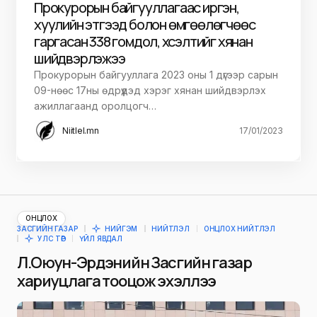
Прокурорын байгууллагаас иргэн,
хуулийн этгээд болон өмгөөлөгчөөс
гаргасан 338 гомдол, хүсэлтийг хянан
шийдвэрлэжээ
Прокурорын байгууллага 2023 оны 1 дүгээр сарын
09-нөөс 17ны өдрүүдэд хэрэг хянан шийдвэрлэх
ажиллагаанд оролцогч…
Niitlel.mn
17/01/2023
ОНЦЛОХ
ЗАСГИЙН ГАЗАР
НИЙГЭМ
НИЙТЛЭЛ
ОНЦЛОХ НИЙТЛЭЛ
УЛС ТӨР
ҮЙЛ ЯВДАЛ
Л.Оюун-Эрдэнийн Засгийн газар
хариуцлага тооцож эхэллээ