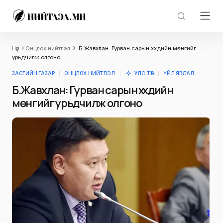
Нүүр
Онцлох нийтлэл
Б.Жавхлан: Гурван сарын хүүхдийн мөнгийг
урьдчилж олгоно
ЗАСГИЙН ГАЗАР
ОНЦЛОХ НИЙТЛЭЛ
УЛС ТӨР
ҮЙЛ ЯВДАЛ
Б.Жавхлан: Гурван сарын хүүхдийн
мөнгийг урьдчилж олгоно