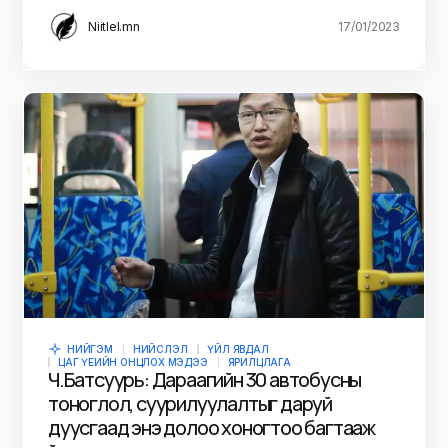
Niitlel.mn
17/01/2023
НИЙГЭМ
НИЙСЛЭЛ
ҮЙЛ ЯВДАЛ
ЦАГ ҮЕИЙН ОНЦЛОХ МЭДЭЭ
ЯРИЛЦЛАГА
Ч.Батсуурь: Дараагийн 30 автобусны
тоноглол, суурилуулалтыг даруй
дуусгаад энэ долоо хоногтоо багтааж