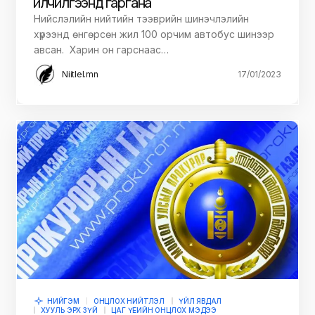
үйлчилгээнд гаргана
Нийслэлийн нийтийн тээврийн шинэчлэлийн
хүрээнд өнгөрсөн жил 100 орчим автобус шинээр
авсан. Харин он гарснаас…
Niitlel.mn
17/01/2023
НИЙГЭМ
ОНЦЛОХ НИЙТЛЭЛ
ҮЙЛ ЯВДАЛ
ХУУЛЬ ЭРХ ЗҮЙ
ЦАГ ҮЕИЙН ОНЦЛОХ МЭДЭЭ