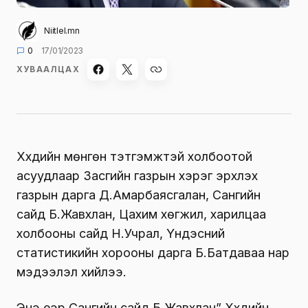
Niitlel.mn
0
17/01/2023
ХУВААЛЦАХ
Хүүхдийн мөнгөн тэтгэмжтэй холбоотой
асуудлаар Засгийн газрын хэрэг эрхлэх
газрын дарга Д.Амарбаясгалан, Сангийн
сайд Б.Жавхлан, Цахим хөгжил, харилцаа
холбооны сайд Н.Учрал, Үндэсний
статистикийн хорооны дарга Б.Батдаваа нар
мэдээлэл хийлээ.
Энэ үеэр Сангийн сайд Б.Жавхлан” Хүүхдийн