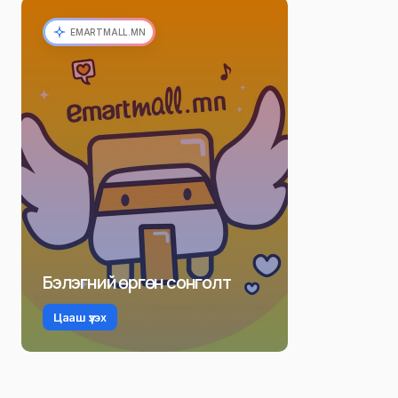
EMARTMALL.MN
Бэлэгний өргөн сонголт
Цааш үзэх