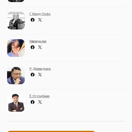
Г. Мэнд-Ооёо
Мөнгөндалай
Р. Даваадорж
Ё. Отгонбаяр