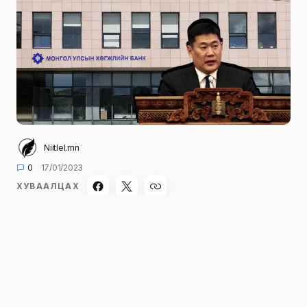
Niitlel.mn
0
17/01/2023
ХУВААЛЦАХ
Хөгжлийн банкнаас олгосон зээл, түүний эргэн
төлөлтийг шалгах УИХ-ын Хянан шалгах түр