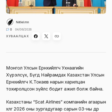
Niitlel.mn
0
04/06/2026
ХУВААЛЦАХ
Монгол Улсын Ерөнхийлөгч Ухнаагийн
Хүрэлсүх, Бүгд Найрамдах Казахстан Улсын
Ерөнхийлөгч К.Токаев нарын харилцан
тохиролцсон зүйлс бодит ажил болж байна.
Казахстаны “Scat Airlines” компанийн агаарын
хөлөг 2026 оны зургадугаар сарын 03-ны өдөр