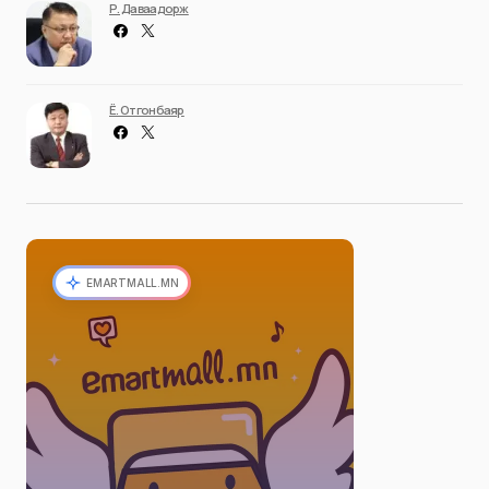
Р. Даваадорж
Ё. Отгонбаяр
EMARTMALL.MN