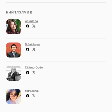
НИЙТЛЭЛЧИД
Adiya Idea
D. Sainbayar
Г. Мэнд-Ооёо
Мөнгөндалай