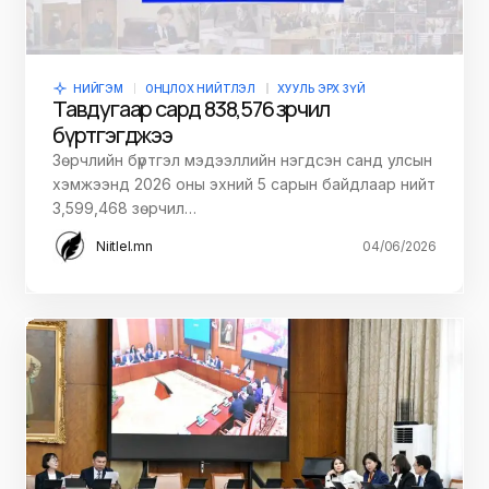
НИЙГЭМ
ОНЦЛОХ НИЙТЛЭЛ
ХУУЛЬ ЭРХ ЗҮЙ
Тавдугаар сард 838,576 зөрчил
бүртгэгджээ
Зөрчлийн бүртгэл мэдээллийн нэгдсэн санд улсын
хэмжээнд 2026 оны эхний 5 сарын байдлаар нийт
3,599,468 зөрчил…
Niitlel.mn
04/06/2026