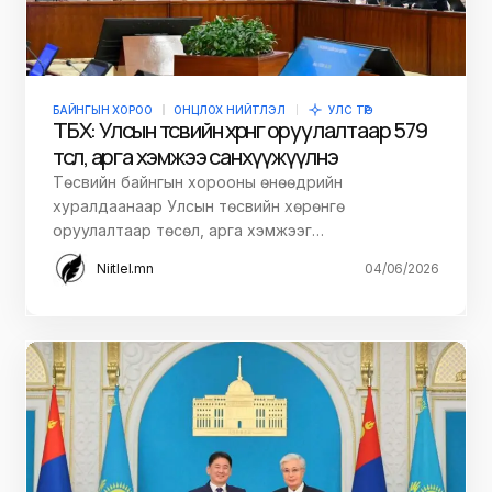
БАЙНГЫН ХОРОО
ОНЦЛОХ НИЙТЛЭЛ
УЛС ТӨР
ТБХ: Улсын төсвийн хөрөнгө оруулалтаар 579
төсөл, арга хэмжээ санхүүжүүлнэ
Төсвийн байнгын хорооны өнөөдрийн
хуралдаанаар Улсын төсвийн хөрөнгө
оруулалтаар төсөл, арга хэмжээг…
Niitlel.mn
04/06/2026