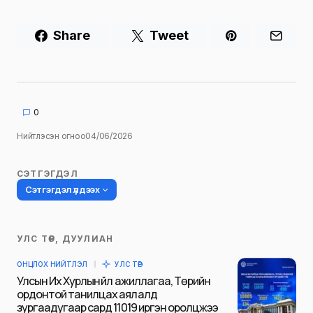
Share
Tweet
0
Нийтлэсэн огноо
04/06/2026
СЭТГЭГДЭЛ
Сэтгэгдэл үлдээх
УЛС ТӨР, ДУУЛИАН
Таны имэйл хаягийг нийтлэхгүй.
ОНЦЛОХ НИЙТЛЭЛ
УЛС ТӨР
Шаардлагатай талбаруудыг
*
гэж
Улсын Их Хурлын үйл ажиллагаа, Төрийн
тэмдэглэсэн
ордонтой танилцах аялалд
зургаадугаар сард 11019 иргэн оролцжээ