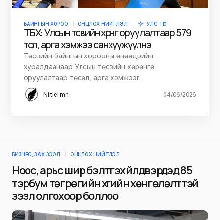
БАЙНГЫН ХОРОО
ОНЦЛОХ НИЙТЛЭЛ
УЛС ТӨР
ТБХ: Улсын төсвийн хөрөнгө оруулалтаар 579
төсөл, арга хэмжээ санхүүжүүлнэ
Төсвийн байнгын хорооны өнөөдрийн
хуралдаанаар Улсын төсвийн хөрөнгө
оруулалтаар төсөл, арга хэмжээг…
Niitlel.mn
04/06/2026
БИЗНЕС, ЗАХ ЗЭЭЛ
ОНЦЛОХ НИЙТЛЭЛ
Ноос, арьс шир бэлтгэх үйлдвэрүүдэд 85
тэрбум төгрөгийн хүүгийн хөнгөлөлттэй
зээл олгохоор боллоо