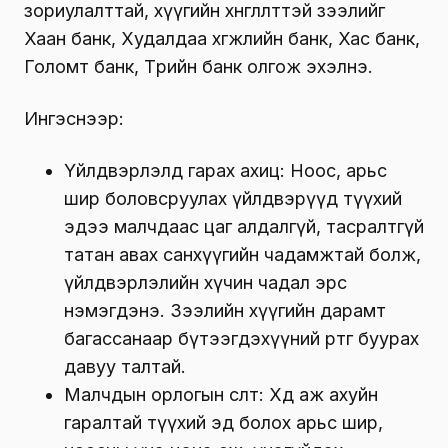
зориулалттай, хүүгийн хөнгөлөлттэй зээлийг
Хаан банк, Худалдаа хөгжлийн банк, Хас банк,
Голомт банк, Төрийн банк олгож эхэлнэ.
Ингэснээр:
Үйлдвэрлэлд гарах ахиц: Ноос, арьс
шир боловсруулах үйлдвэрүүд түүхий
эдээ малчдаас цаг алдалгүй, тасралтгүй
татан авах санхүүгийн чадамжтай болж,
үйлдвэрлэлийн хүчин чадал эрс
нэмэгдэнэ. Зээлийн хүүгийн дарамт
багассанаар бүтээгдэхүүний өртөг буурах
давуу талтай.
Малчдын орлогын өсөлт: Хөдөө аж ахуйн
гаралтай түүхий эд болох арьс шир,