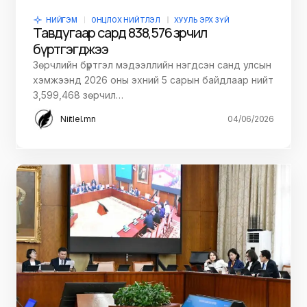
НИЙГЭМ
ОНЦЛОХ НИЙТЛЭЛ
ХУУЛЬ ЭРХ ЗҮЙ
Тавдугаар сард 838,576 зөрчил
бүртгэгджээ
Зөрчлийн бүртгэл мэдээллийн нэгдсэн санд улсын
хэмжээнд 2026 оны эхний 5 сарын байдлаар нийт
3,599,468 зөрчил…
Niitlel.mn
04/06/2026