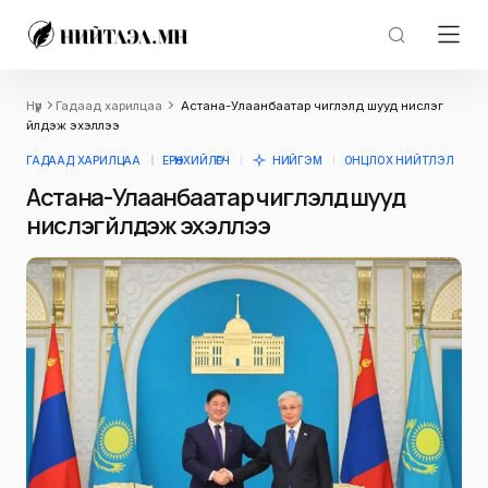
Нүүр
Гадаад харилцаа
Астана-Улаанбаатар чиглэлд шууд нислэг
үйлдэж эхэллээ
ГАДААД ХАРИЛЦАА
ЕРӨНХИЙЛӨГЧ
НИЙГЭМ
ОНЦЛОХ НИЙТЛЭЛ
Астана-Улаанбаатар чиглэлд шууд
нислэг үйлдэж эхэллээ