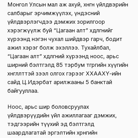
Монгол Улсын мал аж ахуй, хөнгөн үйлдвэрийн
салбарыг эрчимжүүлэх, үндэсний
үйлдвэрлэгчдээ дэмжих зорилгоор
хэрэгжүүлж буй “Цагаан алт” хөдөлгөөнийг
хүрээнд нэгэн чухал шийдвэр гарч, бодит
ажил хэрэг болж эхэллээ. Тухайлбал,
“Цагаан алт” хөдөлгөөний хүрээнд ноос, арьс
ширний бэлтгэлд 85 тэрбум төгрөгийн хүүгийн
хөнгөлөлттэй зээл олгох гэрээг ХХААХҮ-ийн
сайд Ц.Идэрбат арилжааны 5 банктай
байгууллаа.
Ноос, арьс шир боловсруулах
үйлдвэрүүдийн үйл ажиллагааг дэмжих,
тэдгээрийн түүхий эд бэлтгэлд
шаардлагатай эргэлтийн хөрөнгийн