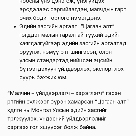
ноосны үнэ цэнэ өсөж, үнэгүйдэх
эрсдэлээс сэргийлэгдэн, малчдын гарт
очих бодит орлого нэмэгдэнэ.
Эдийн засгийн эргэлт: “Цагаан алт”
гэгддэг малын гаралтай түүхий эдийг
хаягдалгүйгээр эдийн засгийн эргэлтэд
оруулж, нэмүү өртөг шингэсэн, олон
улсын стандартад нийцсэн эцсийн
бүтээгдэхүүн үйлдвэрлэх, экспортлох
суурь бэхжих юм.
“Малчин – үйлдвэрлэгч – хэрэглэгч” гэсэн
өртгийн сүлжээг бүрэн хамарсан “Цагаан алт”
хөдөлгөөн нь Монгол Улсын эдийн засгийг
төрөлжүүлэх, үндэсний үйлдвэрлэлийг
сэргээх гол хөшүүрэг болж байна.