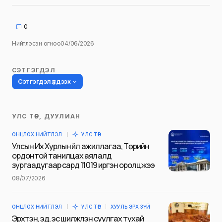
0
Нийтлэсэн огноо
04/06/2026
СЭТГЭГДЭЛ
Сэтгэгдэл үлдээх
УЛС ТӨР, ДУУЛИАН
Таны имэйл хаягийг нийтлэхгүй.
ОНЦЛОХ НИЙТЛЭЛ
УЛС ТӨР
Шаардлагатай талбаруудыг
*
гэж
Улсын Их Хурлын үйл ажиллагаа, Төрийн
тэмдэглэсэн
ордонтой танилцах аялалд
зургаадугаар сард 11019 иргэн оролцжээ
Name
*
08/07/2026
ОНЦЛОХ НИЙТЛЭЛ
УЛС ТӨР
ХУУЛЬ ЭРХ ЗҮЙ
E-mail
*
Эрхтэн, эд, эс шилжүүлэн суулгах тухай