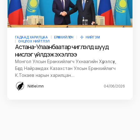
ГАДААД ХАРИЛЦАА
ЕРӨНХИЙЛӨГЧ
НИЙГЭМ
ОНЦЛОХ НИЙТЛЭЛ
Астана-Улаанбаатар чиглэлд шууд
нислэг үйлдэж эхэллээ
Монгол Улсын Ерөнхийлөгч Ухнаагийн Хүрэлсүх,
Бүгд Найрамдах Казахстан Улсын Ерөнхийлөгч
К.Токаев нарын харилцан…
Niitlel.mn
04/06/2026