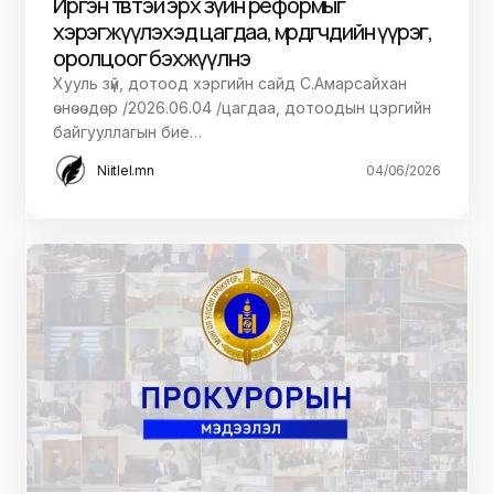
Иргэн төвтэй эрх зүйн реформыг
хэрэгжүүлэхэд цагдаа, мөрдөгчдийн үүрэг,
оролцоог бэхжүүлнэ
Хууль зүй, дотоод хэргийн сайд С.Амарсайхан
өнөөдөр /2026.06.04 /цагдаа, дотоодын цэргийн
байгууллагын бие…
Niitlel.mn
04/06/2026