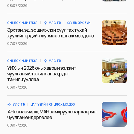
Name
*
08/07/2026
ОНЦЛОХ НИЙТЛЭЛ
УЛС ТӨР
ХУУЛЬ ЭРХ ЗҮЙ
E-mail
*
Эрхтэн, эд, эс шилжүүлэн суулгах тухай
хуулийг ердийн журмаар дагаж мөрдөнө
07/07/2026
Сэтгэгдэл
*
ОНЦЛОХ НИЙТЛЭЛ
УЛС ТӨР
УИХ-ын 2026 оны хаврын ээлжит
чуулганы үйл ажиллагаа, үр дүнг
танилцууллаа
06/07/2026
Save my name and e-mail in this browser for the next
time I comment.
УЛС ТӨР
ЦАГ ҮЕИЙН ОНЦЛОХ МЭДЭЭ
Илгээх
АН санаачилж, МАН замхруулсаар хаврын
чуулган өндөрлөлөө
03/07/2026