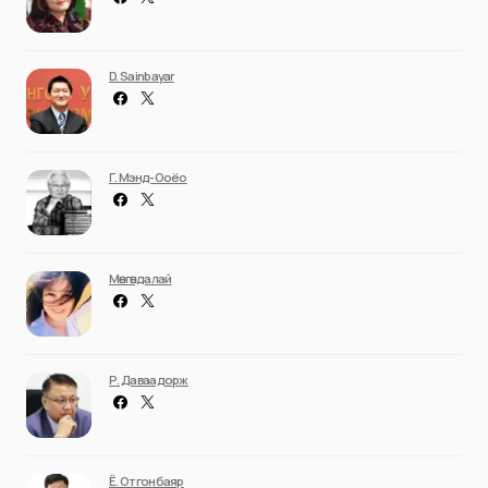
D. Sainbayar
Г. Мэнд-Ооёо
Мөнгөндалай
Р. Даваадорж
Ё. Отгонбаяр