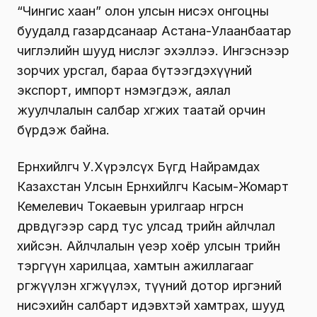
“Чингис хаан” олон улсын нисэх онгоцны
буудалд газардсанаар Астана-Улаанбаатар
чиглэлийн шууд нислэг эхэллээ. Ингэснээр
зорчих урсгал, бараа бүтээгдэхүүний
экспорт, импорт нэмэгдэж, аялал
жуулчлалын салбар хөгжих таатай орчин
бүрдэж байна.
Ерөнхийлөгч У.Хүрэлсүх Бүгд Найрамдах
Казахстан Улсын Ерөнхийлөгч Касым-Жомарт
Кемелевич Токаевын урилгаар өнгөрсөн
дөрөвдүгээр сард тус улсад төрийн айлчлал
хийсэн. Айлчлалын үеэр хоёр улсын төрийн
тэргүүн харилцаа, хамтын ажиллагааг
өргөжүүлэн хөгжүүлэх, түүний дотор иргэний
нисэхийн салбарт идэвхтэй хамтрах, шууд