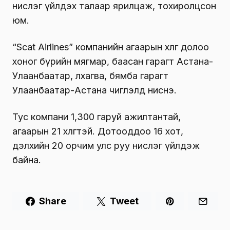
нислэг үйлдэх талаар ярилцаж, тохиролцсон
юм.
“Scat Airlines” компанийн агаарын хөлөг долоо
хоног бүрийн мягмар, баасан гарагт Астана-
Улаанбаатар, лхагва, бямба гарагт
Улаанбаатар-Астана чиглэлд ниснэ.
Тус компани 1,300 гаруй ажилтантай,
агаарын 21 хөлөгтэй. Дотооддоо 16 хот,
дэлхийн 20 орчим улс руу нислэг үйлдэж
байна.
Share
Tweet