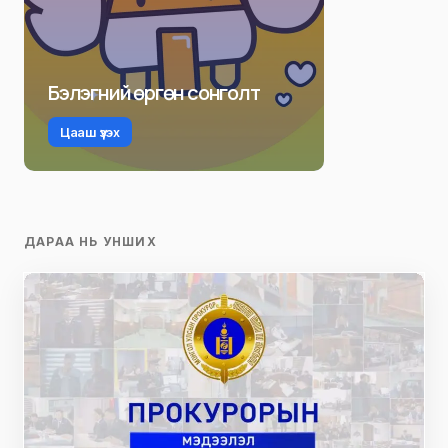
Бэлэгний өргөн сонголт
Цааш үзэх
ДАРАА НЬ УНШИХ