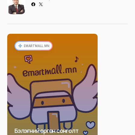
EMARTMALL.MN
Бэлэгний өргөн сонголт