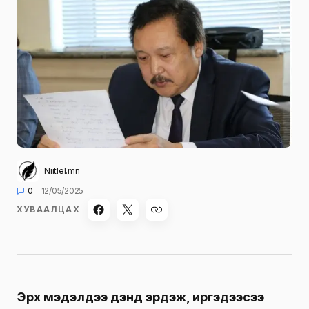
Niitlel.mn
0
12/05/2025
ХУВААЛЦАХ
Эрх мэдэлдээ дэндүү эрдэж, иргэдээсээ