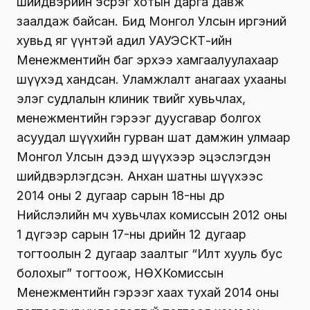
шийдвэрийн эсрэг хотын дарга давж
заалдаж байсан. Бид Монгол Улсын иргэний
хувьд яг үүнтэй адил УАУЭСКТ-ийн
Менежментийн баг эрхээ хамгаалуулахаар
шүүхэд хандсан. Уламжлалт анагаах ухааны
элэг судлалын клиник төвийг хувьчлах,
менежментийн гэрээг дуусгавар болгох
асуудал шүүхийн гурван шат дамжин улмаар
Монгол Улсын дээд шүүхээр эцэслэгдэн
шийдвэрлэгдсэн. Анхан шатны шүүхээс
2014 оны 2 дугаар сарын 18-ны өдөр
Нийслэлийн өмч хувьчлах комиссын 2012 оны
1 дүгээр сарын 17-ны өдрийн 12 дугаар
тогтоолын 2 дугаар заалтыг “Илт хууль бус
болохыг” тогтоож, НӨХКомиссын
Менежментийн гэрээг хаах тухай 2014 оны