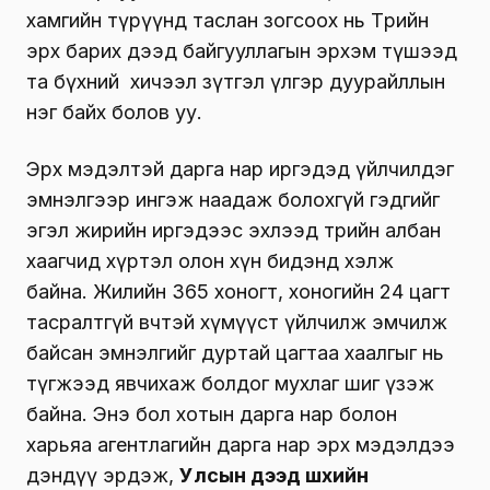
хамгийн түрүүнд таслан зогсоох нь Төрийн
эрх барих дээд байгууллагын эрхэм түшээд
та бүхний хичээл зүтгэл үлгэр дуурайллын
нэг байх болов уу.
Эрх мэдэлтэй дарга нар иргэдэд үйлчилдэг
эмнэлгээр ингэж наадаж болохгүй гэдгийг
эгэл жирийн иргэдээс эхлээд төрийн албан
хаагчид хүртэл олон хүн бидэнд хэлж
байна. Жилийн 365 хоногт, хоногийн 24 цагт
тасралтгүй өвчтэй хүмүүст үйлчилж эмчилж
байсан эмнэлгийг дуртай цагтаа хаалгыг нь
түгжээд явчихаж болдог мухлаг шиг үзэж
байна. Энэ бол хотын дарга нар болон
харьяа агентлагийн дарга нар эрх мэдэлдээ
дэндүү эрдэж,
Улсын дээд шүүхийн