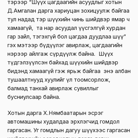
тэрээр “Шүүх цагдаагийн асуудлыг хотын
Д.Амгалан дарга хариуцан зохицуулж байгаа
тул надад тэр шүүхийн чинь шийдвэр ямар ч
хамаагүй, та нар асуудал үүсгэлгүй хурдан
гар зайл, тэгэхгүй бол цагдаа дуудлаа шүү”
гэх мэтээр бүдүүлэг авирлаж, цагдаагийн
нэрээр айлгаж сүрдүүлж байна. Шүүх
түдгэлзүүлсэн байхад шүүхийн шийдвэр
бидэнд хамаагүй гэж ярьж байгаа энэ албан
тушаалтнууд хуулийг үл тоомсорлож,
балмад танхай авирлаж сувиллыг
бусниулсаар байна.
Хотын дарга Х.Нямбаатарын эсрэг
автомашины худалдаа эрхлэгчид гомдол
гаргасан. Уг гомдлын дагуу шүүхээс гаргасан