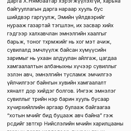
дарга Х.Нямбаатар хэрэгжүүлэхгүй, харьяа
байгууллагын дарга нараар хууль бус
шийдвэр гаргуулж, Эмийн үйлдвэрийг
нурааж газартай тэгшлэн, их засвар хийх
гэдгээр халхавчлан эмнэлгийн хаалгыг
барьж, тоног төхөөрөмжийг нь хог мэт ачиж,
сувилалд эмчлүүлж байсан хүмүүсийн
заримыг нь ухаан алдуулан айлгаж, цагдаа
хамгаалалтын албаныхны хүчээр сувиллыг
эзлэн авч, эмнэлгийн тусламж эмчилгээ
үйлчилгээг байнгын хувийн хамгаалалт
хяналт дор хийдэг болгов. Ингэж эмнэлэг
сувиллыг төрийн нэр барин хууль бусаар
хүчирхийллийн аргаар булааж байгаагаа
“хотын өмчийг бид буцааж авч байна” гэж
өөрсдийгөө зөвтгөхөөр Нийслэлийн өмчийн харилцааны