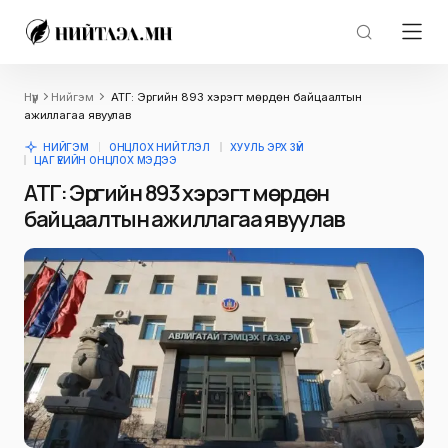
Нүүр
Нийгэм
АТГ: Эрүүгийн 893 хэрэгт мөрдөн байцаалтын
ажиллагаа явуулав
НИЙГЭМ
ОНЦЛОХ НИЙТЛЭЛ
ХУУЛЬ ЭРХ ЗҮЙ
ЦАГ ҮЕИЙН ОНЦЛОХ МЭДЭЭ
АТГ: Эрүүгийн 893 хэрэгт мөрдөн
байцаалтын ажиллагаа явуулав