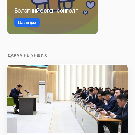
Бэлэгний өргөн сонголт
Цааш үзэх
ДАРАА НЬ УНШИХ