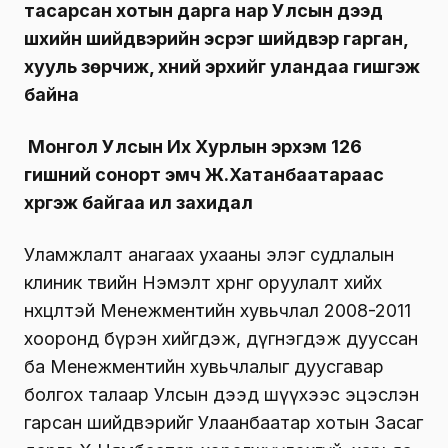
тасарсан хотын дарга нар Улсын дээд
шүүхийн шийдвэрийн эсрэг шийдвэр гарган,
хууль зөрчиж, хүний эрхийг уландаа гишгэж
байна
Монгол Улсын Их Хурлын эрхэм 126
гишүүний сонорт эмч Ж.Хатанбаатараас
хүргэж байгаа ил захидал
Уламжлалт анагаах ухааны элэг судлалын
клиник төвийн Нэмэлт хөрөнгө оруулалт хийх
нөхцөлтэй Менежментийн хувьчлал 2008-2011
хооронд бүрэн хийгдэж, дүгнэгдэж дууссан
ба Менежментийн хувьчлалыг дуусгавар
болгох талаар Улсын дээд шүүхээс эцэслэн
гарсан шийдвэрийг Улаанбаатар хотын Засаг