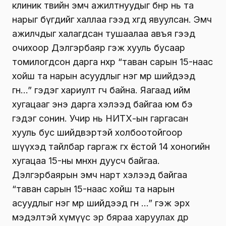
клиник төвийн эмч ажилтнуудыг бөөнөөр нь та
нарыг бүгдийг халлаа гээд хөөгөөд явуулсан. Эмч
ажилчдыг халагдсан тушаалаа авъя гээд
очихоор Дэлгэрбаяр гэж хууль бусаар
томилогдсон дарга нөхөр “таван сарын 15-наас
хойш та нарын асуудлыг нэг мөр шийдээд
өгнө…” гэдэг хариулт өгч байна. Яагаад ийм
хугацааг энэ дарга хэлээд байгаа юм бэ
гэдэг сонин. Учир нь НИТХ-ын гаргасан
хууль бус шийдвэртэй холбоотойгоор
шүүхэд тайлбар гаргаж өгөх ёстой 14 хоногийн
хугацаа 15-ны өмнөхөн дуусч байгаа.
Дэлгэрбаярын эмч нарт хэлээд байгаа
“таван сарын 15-наас хойш та нарын
асуудлыг нэг мөр шийдээд өгнөө …” гэж эрх
мэдэлтэй хүмүүс эр бяраа харуулах өдрөө