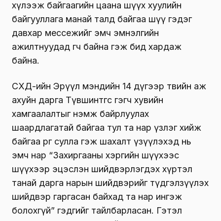
хүлээж байгаагийн цаана шүүх хуулийн
байгууллага манай талд байгаа шүү гэдэг
давхар мессежийг эмч эмнэлгийн
ажилтнуудад өгч байна гэж бид хардаж
байна.
СХД-ийн Эрүүл мэндийн 14 дүгээр төвийн аж
ахуйн дарга Түвшинтөгс гэгч хувийн
хамгаалалтыг нэмж байрлуулах
шаардлагатай байгаа тул та нар үзлэг хийж
байгаа өрөөгөө сулла гэж шахалт үзүүлэхэд нь
эмч нар “Захиргааны хэргийн шүүхээс
шүүхээр эцэслэн шийдвэрлэгдэх хүртэл
танай дарга нарын шийдвэрийг түдгэлзүүлэх
шийдвэр гаргасан байхад та нар ингэж
болохгүй” гэдгийг тайлбарласан. Гэтэл