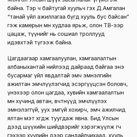
байна. Тэр ч байтугай хуульч гэх Д.Амгалан
“танай үйл ажиллагаа бүгд хууль бус байсан”
гэж камерын өмнө худлаа ярьж, олон ТВ-ээр
цацаж, түүнийг нь сошиал троллууд
идэвхтэй түгээж байна.
Цагдаагаар хамгаалуулан, хамгаалалтын
албаныхантай нийлээд дайраад байгаа энэ
бусармаг үйл явдалтай эмч эмнэлгийн
ажилтан эмчлүүлэгчид эсэргүүцсэн боловч,
үнэхээр олон цагдаа, хувийн хамгаалалтын
өмнө хүчинд автан, өвчтөнүүд эмчлүүлэх
эмнэлэггүй, уух эмгүй хохирч, эмч ажилчид
ялтан мэт хөөгдөж туугдаж явна. Бид Улсын
дээд шүүхийн шийдвэрийг хэрэгжүүлж өгөөч
гэхээр хуулийн дээр сандайлчихаад, хууль