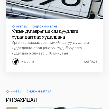
НИЙГЭМ
ОНЦЛОХ НИЙТЛЭЛ
Улсын дугаарыг цахим дуудлага
худалдаагаар худалдана
Иргэн та дараах зөвлөмжийн дагуу дуудлага
худалдаанд оролцоно уу. Үүнд: Дуудлага
худалдаа эхлэхээс 5-10 минутын…
Niitlel.mn
12/05/2025
НИЙГЭМ
ОНЦЛОХ НИЙТЛЭЛ
ИЛ ЗАХИДАЛ