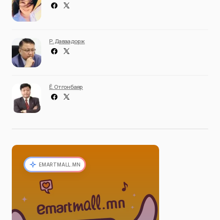
Р. Даваадорж
Ё. Отгонбаяр
EMARTMALL.MN