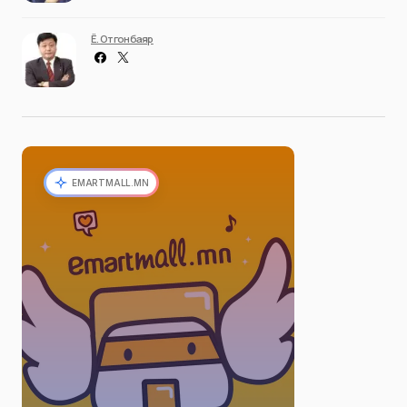
Ё. Отгонбаяр
EMARTMALL.MN