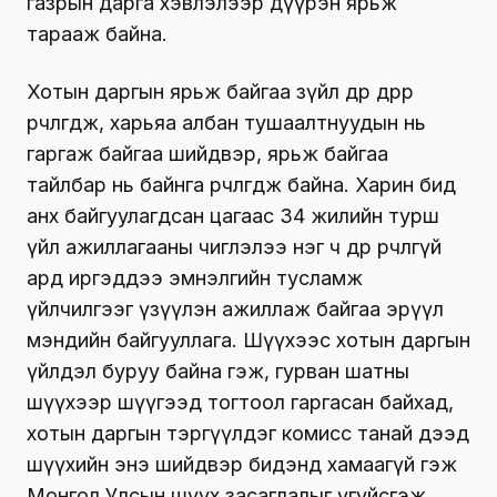
газрын дарга хэвлэлээр дүүрэн ярьж
тарааж байна.
Хотын даргын ярьж байгаа зүйл өдөр өдрөөр
өөрчлөгдөж, харьяа албан тушаалтнуудын нь
гаргаж байгаа шийдвэр, ярьж байгаа
тайлбар нь байнга өөрчлөгдөж байна. Харин бид
анх байгуулагдсан цагаас 34 жилийн турш
үйл ажиллагааны чиглэлээ нэг ч өдөр өөрчлөөгүй
ард иргэддээ эмнэлгийн тусламж
үйлчилгээг үзүүлэн ажиллаж байгаа эрүүл
мэндийн байгууллага. Шүүхээс хотын даргын
үйлдэл буруу байна гэж, гурван шатны
шүүхээр шүүгээд тогтоол гаргасан байхад,
хотын даргын тэргүүлдэг комисс танай дээд
шүүхийн энэ шийдвэр бидэнд хамаагүй гэж
Монгол Улсын шүүх засаглалыг үгүйсгэж