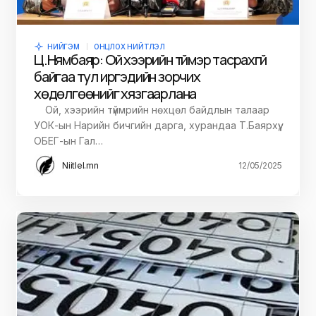
НИЙГЭМ
ОНЦЛОХ НИЙТЛЭЛ
Ц.Нямбаяр: Ой хээрийн түймэр тасрахгүй
байгаа тул иргэдийн зорчих
хөдөлгөөнийг хязгаарлана
Ой, хээрийн түймрийн нөхцөл байдлын талаар
УОК-ын Нарийн бичгийн дарга, хурандаа Т.Баярхүү,
ОБЕГ-ын Гал…
Niitlel.mn
12/05/2025