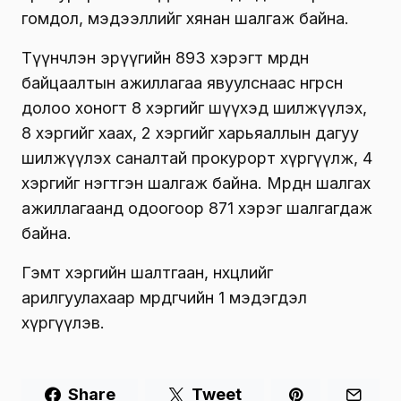
гомдол, мэдээллийг хянан шалгаж байна.
Түүнчлэн эрүүгийн 893 хэрэгт мөрдөн
байцаалтын ажиллагаа явуулснаас өнгөрсөн
долоо хоногт 8 хэргийг шүүхэд шилжүүлэх,
8 хэргийг хаах, 2 хэргийг харьяаллын дагуу
шилжүүлэх саналтай прокурорт хүргүүлж, 4
хэргийг нэгтгэн шалгаж байна. Мөрдөн шалгах
ажиллагаанд одоогоор 871 хэрэг шалгагдаж
байна.
Гэмт хэргийн шалтгаан, нөхцөлийг
арилгуулахаар мөрдөгчийн 1 мэдэгдэл
хүргүүлэв.
Share
Tweet