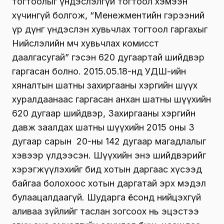
тогтоолыг үндэслэлгүй тогтоол хэмээн
хүчингүй болгож, “Менежментийн гэрээний
үр дүнг үндэслэн хувьчлах тогтоол гаргахыг
Нийслэлийн өмч хувьчлах комисст
даалгасугай” гэсэн 620 дугаартай шийдвэр
гаргасан болно. 2015.05.18-нд УДШ-ийн
хяналтын шатны захиргааны хэргийн шүүх
хуралдаанаас гаргасан анхан шатны шүүхийн
620 дугаар шийдвэр, Захиргааны хэргийн
давж заалдах шатны шүүхийн 2015 оны 3
дугаар сарын 20-ны 142 дугаар магадлалыг
хэвээр үлдээсэн. Шүүхийн энэ шийдвэрийг
хэрэгжүүлэхийг бид хотын даргаас хүсээд
байгаа болохоос хотын даргатай эрх мэдэл
булаацалдаагүй. Шударга ёсонд нийцэхгүй
аливаа зүйлийг таслан зогсоох нь эцэстээ