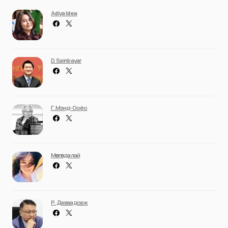
Adiya Idea
D. Sainbayar
Г. Мэнд-Ооёо
Мөнгөндалай
Р. Даваадорж