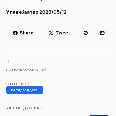
Улаанбаатар 2025/05/12
Share
Tweet
0
Нийтлэсэн огноо
12/05/2025
СЭТГЭГДЭЛ
Сэтгэгдэл үлдээх
УЛС ТӨР, ДУУЛИАН
Таны имэйл хаягийг нийтлэхгүй.