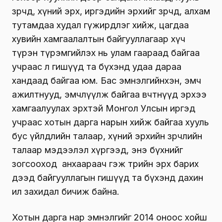
зөрчөөд, хүний эрх, иргэдийн эрхийг зөрчөөд, алхам
тутамдаа худал гүжирдлэг хийж, цагдаа
хувийн хамгаалалтын байгууллагаар хүч
түрэн түрэмгийлэх нь улам гаараад байгаа
учраас л гишүүд та бүхэнд удаа дараа
хандаад байгаа юм. Бас эмнэлгийнхэн, эмч
ажилтнууд, эмчлүүлж байгаа өвчтөнүүд эрхээ
хамгаалуулах эрхтэй Монгол Улсын иргэд
учраас хотын дарга нарын хийж байгаа хууль
бус үйлдлийн талаар, хүний эрхийн зөрчлийн
талаар мэдээлэл хүргээд, энэ бүхнийг
зогсооход анхаараач гэж төрийн эрх барих
дээд байгууллагын гишүүд та бүхэнд дахин
ил захидал бичиж байна.
Хотын дарга нар эмнэлгийг 2014 оноос хойш