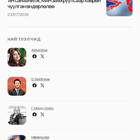
АН санаачилж, МАН замхруулсаар хаврын
чуулган өндөрлөлөө
03/07/2026
НИЙТЛЭЛЧИД
Adiya Idea
D. Sainbayar
Г. Мэнд-Ооёо
Мөнгөндалай