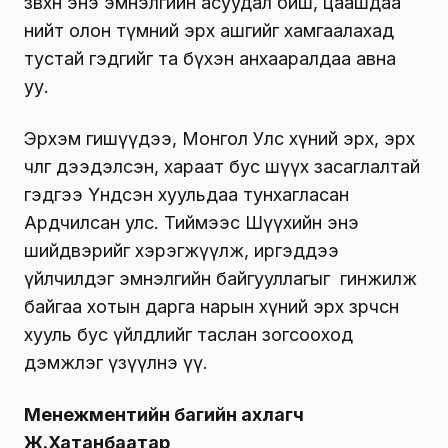
зөвхөн энэ эмнэлгийн асуудал биш, цаашдаа
нийт олон түмний эрх ашгийг хамгаалахад
тустай гэдгийг та бүхэн анхааралдаа авна
уу.
Эрхэм гишүүдээ, Монгол Улс хүний эрх, эрх
чөлөөг дээдэлсэн, хараат бус шүүх засаглалтай
гэдгээ Үндсэн хуульдаа тунхагласан
Ардчилсан улс. Тиймээс Шүүхийн энэ
шийдвэрийг хэрэгжүүлж, иргэддээ
үйлчилдэг эмнэлгийн байгууллагыг гинжилж
байгаа хотын дарга нарын хүний эрх зөрчсөн
хууль бус үйлдлийг таслан зогсооход
дэмжлэг үзүүлнэ үү.
Менежментийн багийн ахлагч
Ж.Хатанбаатар