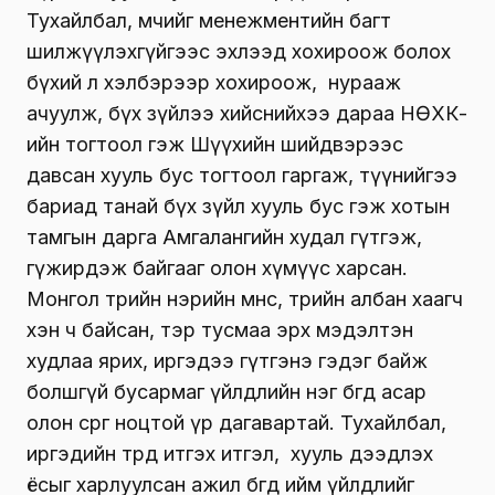
Тухайлбал, өмчийг менежментийн багт
шилжүүлэхгүйгээс эхлээд хохироож болох
бүхий л хэлбэрээр хохироож, нурааж
ачуулж, бүх зүйлээ хийснийхээ дараа НӨХК-
ийн тогтоол гэж Шүүхийн шийдвэрээс
давсан хууль бус тогтоол гаргаж, түүнийгээ
бариад танай бүх зүйл хууль бус гэж хотын
тамгын дарга Амгалангийн худал гүтгэж,
гүжирдэж байгааг олон хүмүүс харсан.
Монгол төрийн нэрийн өмнөөс, төрийн албан хаагч
хэн ч байсан, тэр тусмаа эрх мэдэлтэн
худлаа ярих, иргэдээ гүтгэнэ гэдэг байж
болшгүй бусармаг үйлдлийн нэг бөгөөд асар
олон сөрөг ноцтой үр дагавартай. Тухайлбал,
иргэдийн төрдөө итгэх итгэл, хууль дээдлэх
ёсыг харлуулсан ажил бөгөөд ийм үйлдлийг