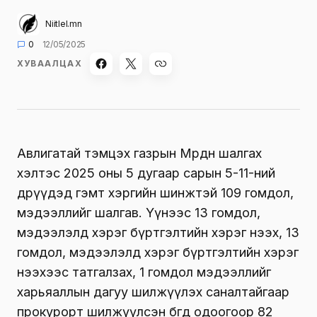
Niitlel.mn
0
12/05/2025
ХУВААЛЦАХ
Авлигатай тэмцэх газрын Мөрдөн шалгах
хэлтэс 2025 оны 5 дугаар сарын 5-11-ний
өдрүүдэд гэмт хэргийн шинжтэй 109 гомдол,
мэдээллийг шалгав. Үүнээс 13 гомдол,
мэдээлэлд хэрэг бүртгэлтийн хэрэг нээх, 13
гомдол, мэдээлэлд хэрэг бүртгэлтийн хэрэг
нээхээс татгалзах, 1 гомдол мэдээллийг
харьяаллын дагуу шилжүүлэх саналтайгаар
прокурорт шилжүүлсэн бөгөөд одоогоор 82