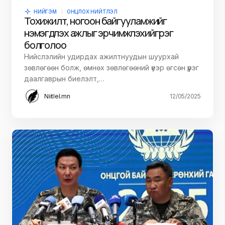
НИЙГЭМ
ОНЦЛОХ НИЙТЛЭЛ
Тохижилт, ногоон байгууламжийг
нэмэгдүүлэх ажлыг эрчимжүүлэхийг үүрэг
болголоо
Нийслэлийн удирдах ажилтнуудын шуурхай
зөвлөгөөн болж, өмнөх зөвлөгөөний үеэр өгсөн үүрэг
даалгаврын биелэлт,…
Niitlel.mn
12/05/2025