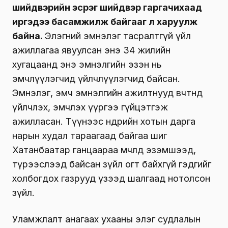
шийдвэрийн эсрэг шийдвэр гаргачихаад
иргэдээ басамжилж байгааг л харуулж
байна.
Элэгний эмнэлэг тасралтгүй үйл
ажиллагаа явуулсан энэ 34 жилийн
хугацаанд энэ эмнэлгийн эзэн нь
эмчлүүлэгчид үйлчлүүлэгчид байсан.
Эмнэлэг, эмч эмнэлгийн ажилтнууд өвчтөндөө
үйлчлэх, эмчлэх үүргээ гүйцэтгэж
ажилласан. Түүнээс өнөөдрийн хотын дарга
нарын худал тараагаад байгаа шиг
Хатанбаатар ганцаараа өмчлөөд эзэмшээд,
түрээслээд байсан зүйл огт байхгүй гэдгийг
холбогдох газрууд үзээд шалгаад нотолсон
зүйл.
Уламжлалт анагаах ухааны элэг судлалын