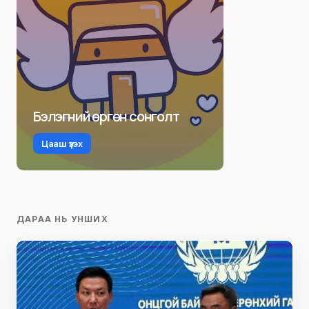
Бэлэгний өргөн сонголт
Цааш үзэх
ДАРАА НЬ УНШИХ