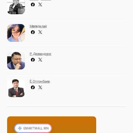
Мөнгөндалай
Р. Даваадорж
Ё. Отгонбаяр
EMARTMALL.MN