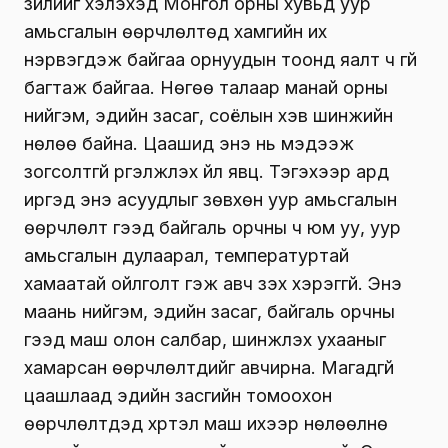
зүйлийг хэлэхэд Монгол орны хувьд уур
амьсгалын өөрчлөлтөд хамгийн их
нэрвэгдэж байгаа орнуудын тоонд яалт ч үгүй
багтаж байгаа. Нөгөө талаар манай орны
нийгэм, эдийн засаг, соёлын хэв шинжийн
нөлөө байна. Цаашид энэ нь мэдээж
зогсолтгүй үргэлжлэх үйл явц. Тэгэхээр ард
иргэд энэ асуудлыг зөвхөн уур амьсгалын
өөрчлөлт гээд байгаль орчны ч юм уу, уур
амьсгалын дулаарал, температуртай
хамаатай ойлголт гэж авч үзэх хэрэггүй. Энэ
маань нийгэм, эдийн засаг, байгаль орчны
гээд маш олон салбар, шинжлэх ухааныг
хамарсан өөрчлөлтүүдийг авчирна. Магадгүй
цаашлаад эдийн засгийн томоохон
өөрчлөлтүүдэд хүртэл маш ихээр нөлөөлнө