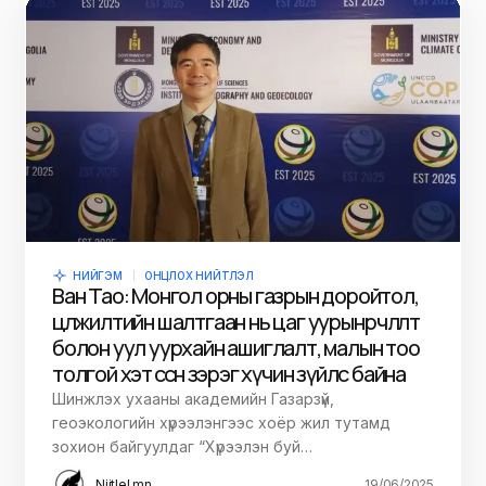
НИЙГЭМ
ОНЦЛОХ НИЙТЛЭЛ
Ван Тао: Монгол орны газрын доройтол,
цөлжилтийн шалтгаан нь цаг уурын өөрчлөлт
болон уул уурхайн ашиглалт, малын тоо
толгой хэт өссөн зэрэг хүчин зүйлс байна
Шинжлэх ухааны академийн Газарзүй,
геоэкологийн хүрээлэнгээс хоёр жил тутамд
зохион байгуулдаг “Хүрээлэн буй…
Niitlel.mn
19/06/2025