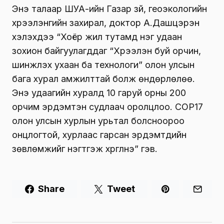
Энэ талаар ШУА-ийн Газар зүй, геоэкологийн
хүрээлэнгийн захирал, доктор А.Дашцэрэн
хэлэхдээ “Хоёр жил тутамд нэг удаан
зохион байгуулагддаг “Хүрээлэн буй орчин,
шинжлэх ухаан ба технологи” олон улсын
бага хурал амжилттай болж өндөрлөлөө.
Энэ удаагийн хуралд 10 гаруй орны 200
орчим эрдэмтэн судлаач оролцлоо. СОР17
олон улсын хурлын урьтал болсноороо
онцлогтой, хурлаас гарсан эрдэмтдийн
зөвлөмжийг нэгтгэж хүргүүлнэ” гэв.
Share
Tweet