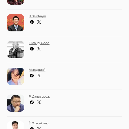
D. Sainbayar
Г. Мэнд-Ооёо
Мөнгөндалай
Р. Даваадорж
Ё. Отгонбаяр