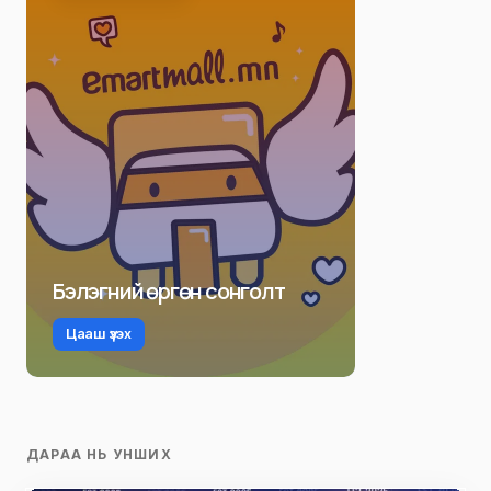
Бэлэгний өргөн сонголт
Цааш үзэх
ДАРАА НЬ УНШИХ