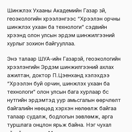
Шинжлэх Ухааны Академийн Газар зүй,
геоэкологийн хүрээлэнгээс “Хүрээлэн орчны
шинжлэх ухаан ба технологи” сэдвийн
хүрээнд олон улсын эрдэм шинжилгээний
хурлыг зохион байгууллаа.
Энэ талаар ШУА-ийн Газарзүй, геоэкологийн
хүрээлэнгийн Эрдэм шинжилгээний ахлах
ажилтан, доктор П.Цэенханд хэлэхдээ
“Хүрээлэн буй орчин, шинжлэх ухаан ба
технологи” олон улсын бага хурлаар бүс
нутгийн эрдэмтэд уур амьсгалын өөрчлөлт
байгалийн нөөцөд хэрхэн нөлөөлж байгаа
талаар судалж, бодлогын зөвлөмж, арга
туршлага онцлон ярьж байна. Нэг чухал