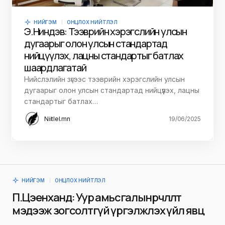
НИЙГЭМ
ОНЦЛОХ НИЙТЛЭЛ
Э.Ниндэв: Тээврийн хэрэгслийн улсын
дугаарыг олон улсын стандартад
нийцүүлэх, лацны стандартыг батлах
шаардлагатай
Нийслэлийн зүгээс тээврийн хэрэгслийн улсын
дугаарыг олон улсын стандартад нийцүүлэх, лацны
стандартыг батлах…
Niitlel.mn
19/06/2025
НИЙГЭМ
ОНЦЛОХ НИЙТЛЭЛ
П.Цэенханд: Уур амьсгалын өөрчлөлт
мэдээж зогсолтгүй үргэлжлэх үйл явц