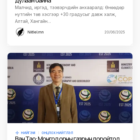
дулаан байна
Малчид, иргэд, тээвэрчдийн анхааралд: Өнөөдөр
нутгийн төв хэсгээр +30 градусыг давж халж,
Алтай, Хангайн…
Niitlel.mn
20/06/2025
НИЙГЭМ
ОНЦЛОХ НИЙТЛЭЛ
Ван Тао: Монгол орны газрын доройтол,