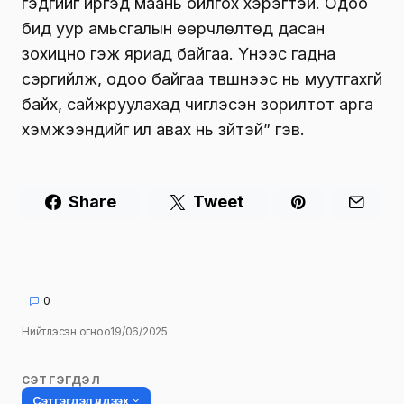
гэдгийг иргэд маань ойлгох хэрэгтэй. Одоо
бид уур амьсгалын өөрчлөлтөд дасан
зохицно гэж яриад байгаа. Үүнээс гадна
сэргийлж, одоо байгаа түвшнээс нь муутгахгүй
байх, сайжруулахад чиглэсэн зорилтот арга
хэмжээнүүдийг илүү авах нь зүйтэй” гэв.
Share
Tweet
0
Нийтлэсэн огноо
19/06/2025
СЭТГЭГДЭЛ
Сэтгэгдэл үлдээх