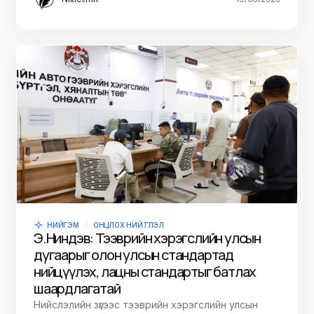
НИЙГЭМ
ОНЦЛОХ НИЙТЛЭЛ
Э.Ниндэв: Тээврийн хэрэгслийн улсын
дугаарыг олон улсын стандартад
нийцүүлэх, лацны стандартыг батлах
шаардлагатай
Нийслэлийн зүгээс тээврийн хэрэгслийн улсын