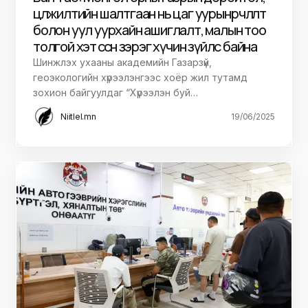
цөлжилтийн шалтгаан нь цаг уурын өөрчлөлт
болон уул уурхайн ашиглалт, малын тоо
толгой хэт өссөн зэрэг хүчин зүйлс байна
Шинжлэх ухааны академийн Газарзүй,
геоэкологийн хүрээлэнгээс хоёр жил тутамд
зохион байгуулдаг “Хүрээлэн буй…
Niitlel.mn
19/06/2025