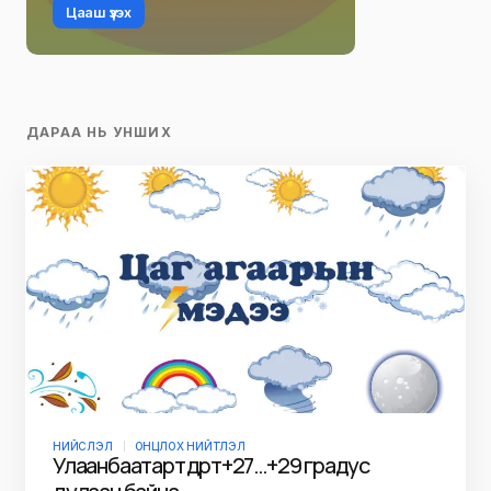
Цааш үзэх
ДАРАА НЬ УНШИХ
НИЙСЛЭЛ
ОНЦЛОХ НИЙТЛЭЛ
Улаанбаатарт өдөртөө +27…+29 градус