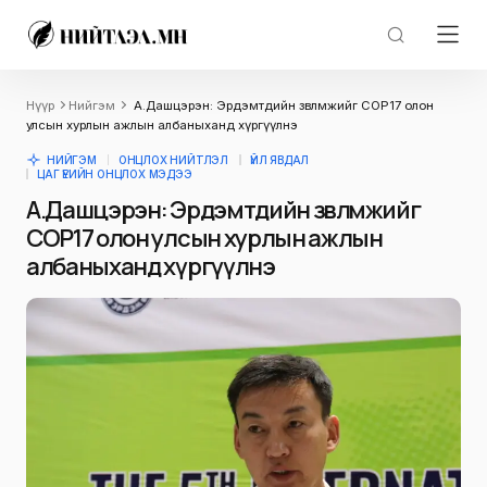
Нүүр
Нийгэм
А.Дашцэрэн: Эрдэмтдийн зөвлөмжийг СОР17 олон
улсын хурлын ажлын албаныханд хүргүүлнэ
НИЙГЭМ
ОНЦЛОХ НИЙТЛЭЛ
ҮЙЛ ЯВДАЛ
ЦАГ ҮЕИЙН ОНЦЛОХ МЭДЭЭ
А.Дашцэрэн: Эрдэмтдийн зөвлөмжийг
СОР17 олон улсын хурлын ажлын
албаныханд хүргүүлнэ