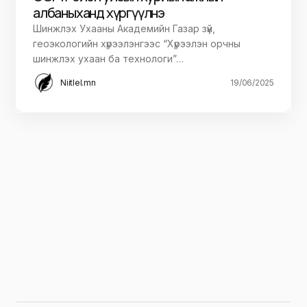
албаныханд хүргүүлнэ
Шинжлэх Ухааны Академийн Газар зүй,
геоэкологийн хүрээлэнгээс “Хүрээлэн орчны
шинжлэх ухаан ба технологи”…
Niitlel.mn
19/06/2025