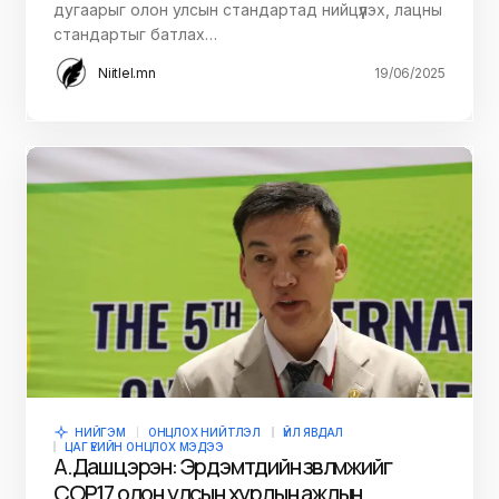
дугаарыг олон улсын стандартад нийцүүлэх, лацны
стандартыг батлах…
Niitlel.mn
19/06/2025
НИЙГЭМ
ОНЦЛОХ НИЙТЛЭЛ
ҮЙЛ ЯВДАЛ
ЦАГ ҮЕИЙН ОНЦЛОХ МЭДЭЭ
А.Дашцэрэн: Эрдэмтдийн зөвлөмжийг
СОР17 олон улсын хурлын ажлын