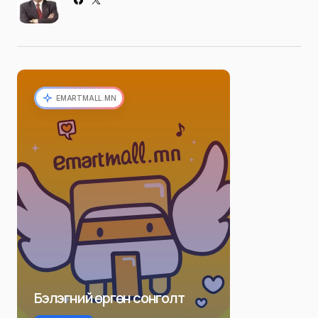
EMARTMALL.MN
Бэлэгний өргөн сонголт