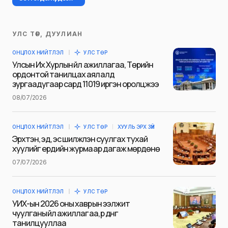
УЛС ТӨР, ДУУЛИАН
Таны имэйл хаягийг нийтлэхгүй.
ОНЦЛОХ НИЙТЛЭЛ
УЛС ТӨР
Шаардлагатай талбаруудыг
*
гэж
Улсын Их Хурлын үйл ажиллагаа, Төрийн
тэмдэглэсэн
ордонтой танилцах аялалд
зургаадугаар сард 11019 иргэн оролцжээ
Name
*
08/07/2026
ОНЦЛОХ НИЙТЛЭЛ
УЛС ТӨР
ХУУЛЬ ЭРХ ЗҮЙ
E-mail
*
Эрхтэн, эд, эс шилжүүлэн суулгах тухай
хуулийг ердийн журмаар дагаж мөрдөнө
07/07/2026
Сэтгэгдэл
*
ОНЦЛОХ НИЙТЛЭЛ
УЛС ТӨР
УИХ-ын 2026 оны хаврын ээлжит
чуулганы үйл ажиллагаа, үр дүнг
танилцууллаа