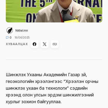
Niitlel.mn
0
19/06/2025
ХУВААЛЦАХ
Шинжлэх Ухааны Академийн Газар зүй,
геоэкологийн хүрээлэнгээс “Хүрээлэн орчны
шинжлэх ухаан ба технологи” сэдвийн
хүрээнд олон улсын эрдэм шинжилгээний
хурлыг зохион байгууллаа.