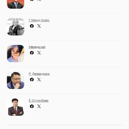
Г. Мэнд-Ооёо
Мөнгөндалай
Р. Даваадорж
Ё. Отгонбаяр