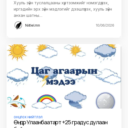
Хууль зүйн туслалцааны хүртээмжийг нэмэгдүүлэх,
иргэдийн эрх зүйн мэдлэгийг дээшлүүлэх, хууль зүйн
анхан шатны…
Niitlel.mn
10/06/2026
ОНЦЛОХ НИЙТЛЭЛ
Өнөөдөр Улаанбаатарт +25 градус дулаан