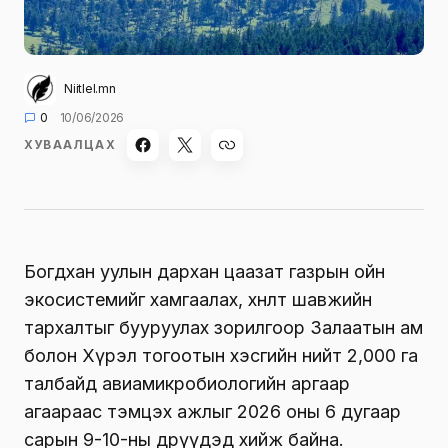
Niitlel.mn
0
10/06/2026
ХУВААЛЦАХ
Богдхан уулын дархан цаазат газрын ойн
экосистемийг хамгаалах, хөнөөлт шавжийн
тархалтыг бууруулах зорилгоор Залаатын ам
болон Хүрэл тогоотын хэсгийн нийт 2,000 га
талбайд авиамикробиологийн аргаар
агаараас тэмцэх ажлыг 2026 оны 6 дугаар
сарын 9-10-ны өдрүүдэд хийж байна.