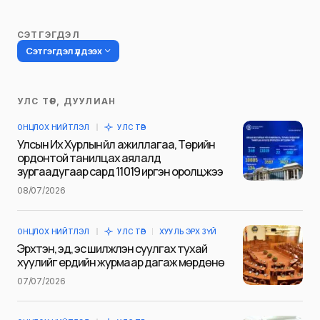
СЭТГЭГДЭЛ
Сэтгэгдэл үлдээх
УЛС ТӨР, ДУУЛИАН
Таны имэйл хаягийг нийтлэхгүй.
ОНЦЛОХ НИЙТЛЭЛ
УЛС ТӨР
Шаардлагатай талбаруудыг
*
гэж
Улсын Их Хурлын үйл ажиллагаа, Төрийн
тэмдэглэсэн
ордонтой танилцах аялалд
зургаадугаар сард 11019 иргэн оролцжээ
Name
*
08/07/2026
ОНЦЛОХ НИЙТЛЭЛ
УЛС ТӨР
ХУУЛЬ ЭРХ ЗҮЙ
E-mail
*
Эрхтэн, эд, эс шилжүүлэн суулгах тухай
хуулийг ердийн журмаар дагаж мөрдөнө
07/07/2026
Сэтгэгдэл
*