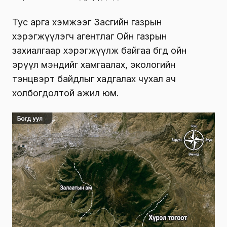
Тус арга хэмжээг Засгийн газрын
хэрэгжүүлэгч агентлаг Ойн газрын
захиалгаар хэрэгжүүлж байгаа бөгөөд ойн
эрүүл мэндийг хамгаалах, экологийн
тэнцвэрт байдлыг хадгалах чухал ач
холбогдолтой ажил юм.