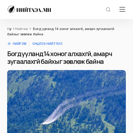
Нүүр
Нийгэм
Богд ууланд 14 хоног алхахгүй, амарч зугаалахгүй
байхыг зөвлөж байна
НИЙГЭМ
ОНЦЛОХ НИЙТЛЭЛ
Богд ууланд 14 хоног алхахгүй, амарч
зугаалахгүй байхыг зөвлөж байна