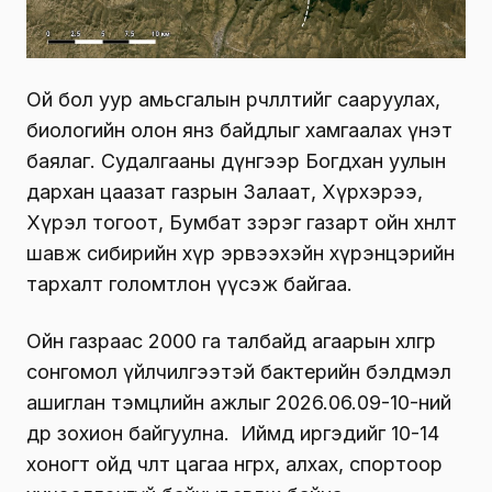
Ой бол уур амьсгалын өөрчлөлтийг сааруулах,
биологийн олон янз байдлыг хамгаалах үнэт
баялаг. Судалгааны дүнгээр Богдхан уулын
дархан цаазат газрын Залаат, Хүрхэрээ,
Хүрэл тогоот, Бумбат зэрэг газарт ойн хөнөөлт
шавж сибирийн хүр эрвээхэйн хүрэнцэрийн
тархалт голомтлон үүсэж байгаа.
Ойн газраас 2000 га талбайд агаарын хөлгөөр
сонгомол үйлчилгээтэй бактерийн бэлдмэл
ашиглан тэмцлийн ажлыг 2026.06.09-10-ний
өдөр зохион байгуулна. Иймд иргэдийг 10-14
хоногт ойд чөлөөт цагаа өнгөрөөх, алхах, спортоор