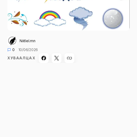
Niitlel.mn
0
10/06/2026
ХУВААЛЦАХ
Малчид, иргэд, тээвэрчдэд зориулсан
мэдээ:
10-нд нутгийн зүүн хагаст дулаарна.
Өнөөдрийн 20 цаг хүртэлх цаг агаарын
урьдчилсан мэдээ: