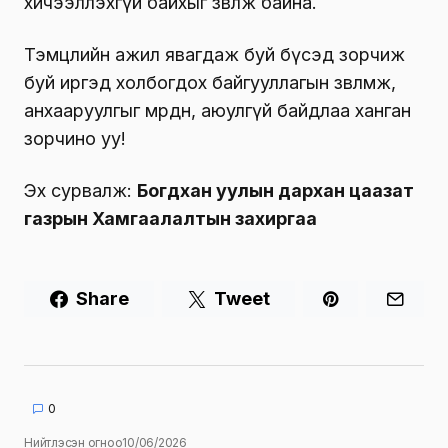
хичээллэхгүй байхыг зөвлөж байна.
Тэмцлийн ажил явагдаж буй бүсэд зорчиж
буй иргэд холбогдох байгууллагын зөвлөмж,
анхааруулгыг мөрдөн, аюулгүй байдлаа ханган
зорчино уу!
Эх сурвалж:
Богдхан уулын дархан цаазат
газрын Хамгаалалтын захиргаа
Share
Tweet
0
Нийтлэсэн огноо
10/06/2026