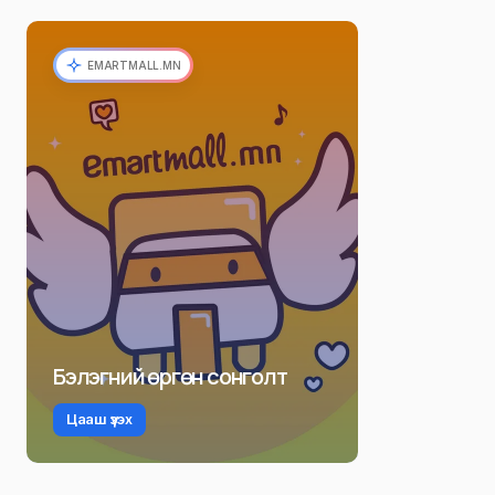
EMARTMALL.MN
Бэлэгний өргөн сонголт
Цааш үзэх