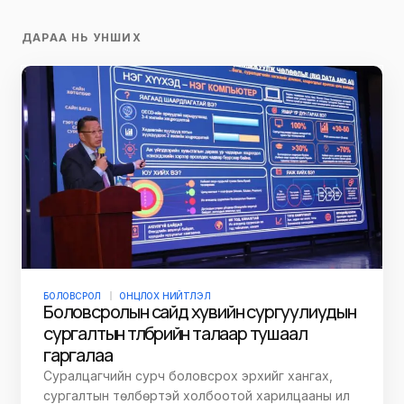
ДАРАА НЬ УНШИХ
БОЛОВСРОЛ
ОНЦЛОХ НИЙТЛЭЛ
Боловсролын сайд хувийн сургуулиудын
сургалтын төлбөрийн талаар тушаал
гаргалаа
Суралцагчийн сурч боловсрох эрхийг хангах,
сургалтын төлбөртэй холбоотой харилцааны ил