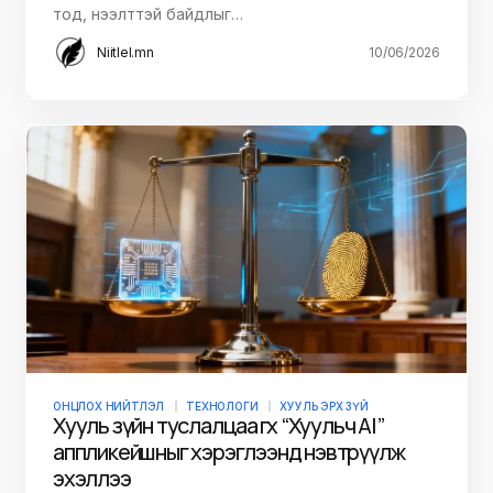
тод, нээлттэй байдлыг…
Niitlel.mn
10/06/2026
ОНЦЛОХ НИЙТЛЭЛ
ТЕХНОЛОГИ
ХУУЛЬ ЭРХ ЗҮЙ
Хууль зүйн туслалцаа өгөх “Хуульч АІ”
аппликейшныг хэрэглээнд нэвтрүүлж
эхэллээ