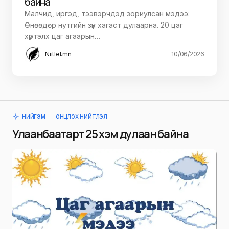
байна
Малчид, иргэд, тээвэрчдэд зориулсан мэдээ:
Өнөөдөр нутгийн зүүн хагаст дулаарна. 20 цаг
хүртэлх цаг агаарын…
Niitlel.mn
10/06/2026
НИЙГЭМ
ОНЦЛОХ НИЙТЛЭЛ
Улаанбаатарт 25 хэм дулаан байна