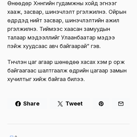
Өнөөдөр Хүннүгийн гудамжны хойд эгнээг
хааж, засвар, шинэчлэлт үргэлжилнэ. Ойрын
өдрүүдэд нийт засвар, шинэчлэлтийн ажил
үргэлжилнэ. Тиймээс хаасан замуудын
талаар мэдээллийг Улаанбаатар мэдээ
пэйж хуудсаас авч байгаарай” гэв.
Түүнчлэн цаг агаар шөнөдөө хасах хэм рүү орж
байгаагаас шалтгаалж өдрийн цагаар замын
хучилтыг хийж байгаа билээ.
Share
Tweet