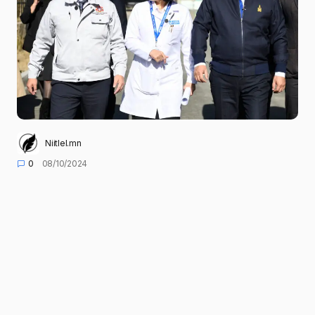
Niitlel.mn
0
08/10/2024
ХУВААЛЦАХ
МУ-ын Ерөнхий сайд Л.Оюун-Эрдэнэ. Эрүүл
мэндийн сайд Т.Мөнхсайхан болон
нийслэлийн Засаг дарга бөгөөд Улаанбаатар