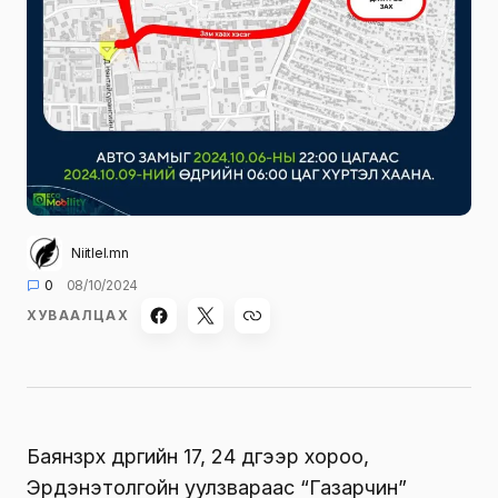
Niitlel.mn
0
08/10/2024
ХУВААЛЦАХ
Баянзүрх дүүргийн 17, 24 дүгээр хороо,
Эрдэнэтолгойн уулзвараас “Газарчин”