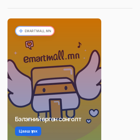
EMARTMALL.MN
Бэлэгний өргөн сонголт
Цааш үзэх