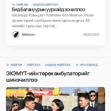
НИЙГЭМ
ОНЦЛОХ НИЙТЛЭЛ
Бид Багануурын уурхайд зочиллоо
Багануур Хувьцаат Компани бол Монгол Улсын
эрчим хүчний салбарын өмнө хүлээсэн үүргээ 46
жилийн турш нэр төртэй…
Niitlel.mn
08/10/2024
НИЙГЭМ
НИЙТЛЭЛ
ОНЦЛОХ НИЙТЛЭЛ
ЭРҮҮЛ МЭНД
ЭХЭМҮТ-ийн төрөх амбулаторийг
шинэчиллээ