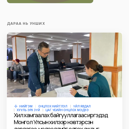
ДАРАА НЬ УНШИХ
НИЙГЭМ
ОНЦЛОХ НИЙТЛЭЛ
ҮЙЛ ЯВДАЛ
ХУУЛЬ ЭРХ ЗҮЙ
ЦАГ ҮЕИЙН ОНЦЛОХ МЭДЭЭ
Хил хамгаалах байгууллагаас иргэдэд
Монгол Улсын хилээр нэвтэрсэн
лавлагаа, мэдээллийг олгох ажлыг