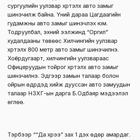
сургуулийн уулзвар хүртэлх авто замыг
шинэчилж байна. Үүний дараа Цагдаагийн
гудамжны авто замыг шинэчлэх юм.
Тодруулбал, эхний ээлжинд “Оргил”
худалдааны төвөөс Хилчингийн уулзвар
хүртэлх 800 метр авто замыг шинэчилнэ.
Хоёрдугаарт, хилчингийн уулзвараас
Офицеруудын тойрог хүртэлх авто замыг
шинэчилнэ. Эдгээр замын талаар болон
ойрын өдрүүдэд хийж дууссан авто замуудын
талаар НЗХГ-ын дарга Б.Одбаяр мэдээлэл
өглөө.
Тэрбээр ““Да хүрээ” зах 1 дэх өдөр амардаг.