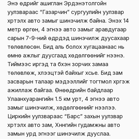
Энэ өдрийг ашиглан Эрдэнэтолгойн
уулзвараас “Газарчин” сургуулийн уулзвар
хүртэлх авто замыг шинэчилж байна. Энэхүү 14
метр өргөн, 4 эгнээ авто замыг аравдугаар
сарын 7-9-ний өдрүүдэд шинэчилж дуусахаар
төлөвлөсөн. Бид аль болох хугацаанаас нь
өмнө ажлыг дуусгаад хөдөлгөөнийг нээнэ.
Тиймээс иргэд та бүхэн зорчих замаа
төлөвлөж, хүлээцтэй байхыг хүсье. Бид зам
засварын талаар мэдээллийг тогтмол хүргэж
ажиллаж байгаа. Өнөөдрийн байдлаар
Улаанхуарангийн 1.5 км урт, 4 эгнээ авто
замыг шинэчилж, хөдөлгөөнийг нээлээ.
Циркийн уулзвараас “Барс” захын уулзвар
хүртэлх авто зам, Хүннүгийн гудамжны авто
замын урд эгнээг шинэчилж дууслаа.