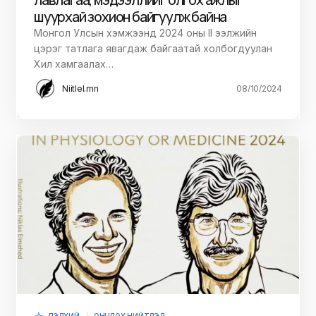
шуурхай зохион байгуулж байна
Монгол Улсын хэмжээнд 2024 оны II ээлжийн
цэрэг татлага явагдаж байгаатай холбогдуулан
Хил хамгаалах…
Niitlel.mn
08/10/2024
ДЭЛХИЙ
ОНЦЛОХ НИЙТЛЭЛ