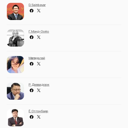
D. Sainbayar
Г. Мэнд-Ооёо
Мөнгөндалай
Р. Даваадорж
Ё. Отгонбаяр