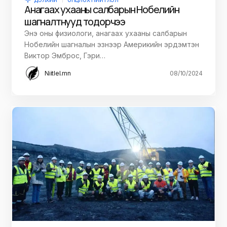
Анагаах ухааны салбарын Нобелийн
шагналтнууд тодорчээ
Энэ оны физиологи, анагаах ухааны салбарын
Нобелийн шагналын эзнээр Америкийн эрдэмтэн
Виктор Эмброс, Гэри…
Niitlel.mn
08/10/2024