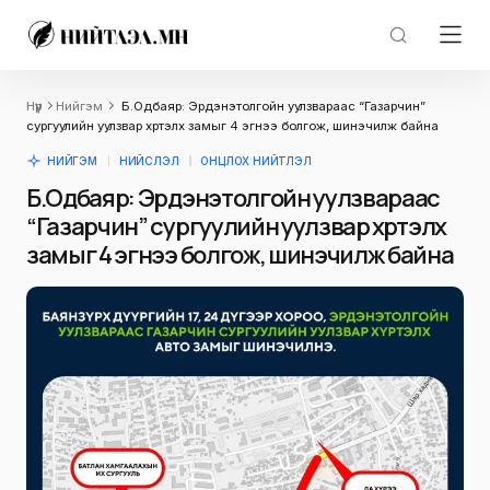
Нүүр
Нийгэм
Б.Одбаяр: Эрдэнэтолгойн уулзвараас “Газарчин”
сургуулийн уулзвар хүртэлх замыг 4 эгнээ болгож, шинэчилж байна
НИЙГЭМ
НИЙСЛЭЛ
ОНЦЛОХ НИЙТЛЭЛ
Б.Одбаяр: Эрдэнэтолгойн уулзвараас
“Газарчин” сургуулийн уулзвар хүртэлх
замыг 4 эгнээ болгож, шинэчилж байна