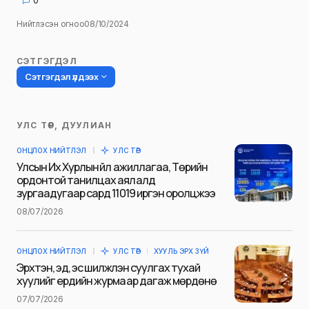
0
Нийтлэсэн огноо
08/10/2024
СЭТГЭГДЭЛ
Сэтгэгдэл үлдээх
УЛС ТӨР, ДУУЛИАН
Таны имэйл хаягийг нийтлэхгүй.
ОНЦЛОХ НИЙТЛЭЛ
УЛС ТӨР
Шаардлагатай талбаруудыг
*
гэж
Улсын Их Хурлын үйл ажиллагаа, Төрийн
тэмдэглэсэн
ордонтой танилцах аялалд
зургаадугаар сард 11019 иргэн оролцжээ
Name
*
08/07/2026
ОНЦЛОХ НИЙТЛЭЛ
УЛС ТӨР
ХУУЛЬ ЭРХ ЗҮЙ
E-mail
*
Эрхтэн, эд, эс шилжүүлэн суулгах тухай
хуулийг ердийн журмаар дагаж мөрдөнө
07/07/2026