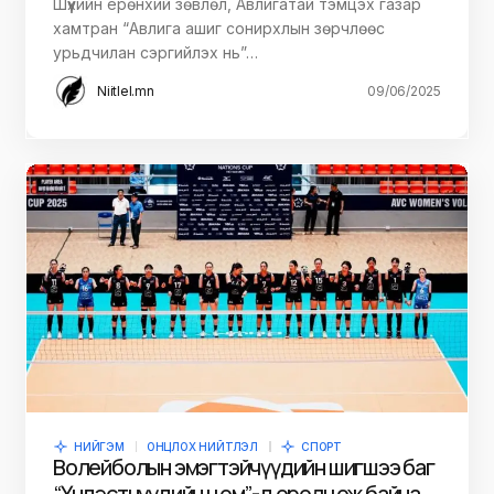
Шүүхийн ерөнхий зөвлөл, Авлигатай тэмцэх газар
хамтран “Авлига ашиг сонирхлын зөрчлөөс
урьдчилан сэргийлэх нь”…
Niitlel.mn
09/06/2025
НИЙГЭМ
ОНЦЛОХ НИЙТЛЭЛ
СПОРТ
Волейболын эмэгтэйчүүдийн шигшээ баг
“Үндэстнүүдийн цом”-д оролцож байна