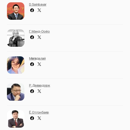
D. Sainbayar
Г. Мэнд-Ооёо
Мөнгөндалай
Р. Даваадорж
Ё. Отгонбаяр