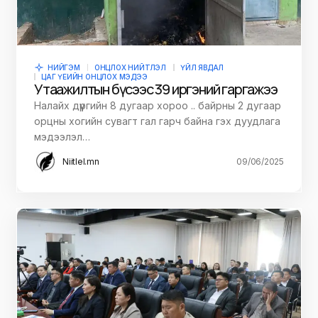
НИЙГЭМ
ОНЦЛОХ НИЙТЛЭЛ
ҮЙЛ ЯВДАЛ
ЦАГ ҮЕИЙН ОНЦЛОХ МЭДЭЭ
Утаажилтын бүсээс 39 иргэний гаргажээ
Налайх дүүргийн 8 дугаар хороо .. байрны 2 дугаар
орцны хогийн сувагт гал гарч байна гэх дуудлага
мэдээлэл…
Niitlel.mn
09/06/2025