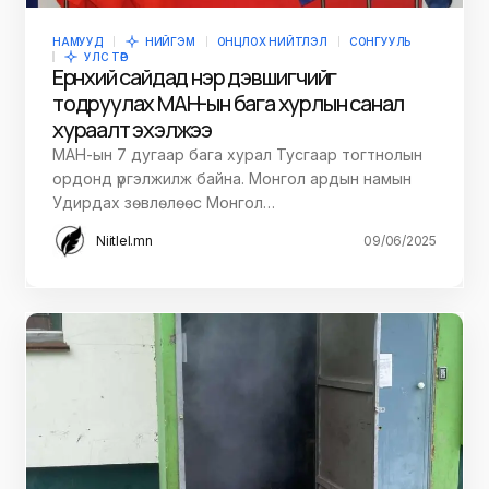
НАМУУД
НИЙГЭМ
ОНЦЛОХ НИЙТЛЭЛ
СОНГУУЛЬ
УЛС ТӨР
Ерөнхий сайдад нэр дэвшигчийг
тодруулах МАН-ын бага хурлын санал
хураалт эхэлжээ
МАН-ын 7 дугаар бага хурал Тусгаар тогтнолын
ордонд үргэлжилж байна. Монгол ардын намын
Удирдах зөвлөлөөс Монгол…
Niitlel.mn
09/06/2025