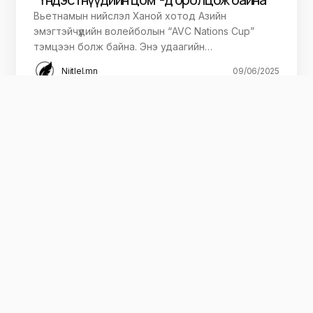
Вьетнамын нийслэл Ханой хотод Азийн
эмэгтэйчүүдийн волейболын “AVC Nations Cup”
тэмцээн болж байна. Энэ удаагийн…
Niitlel.mn
09/06/2025
Хэвлэл мэдээлэл, нийтлэл, улс төр, нийгэм, эдийн засаг, спорт, аялал
жуулчлал, дэлхийн мэдээ мэдээллийн талаарх сонирхолтой