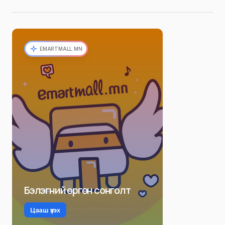
EMARTMALL.MN
Бэлэгний өргөн сонголт
Цааш үзэх