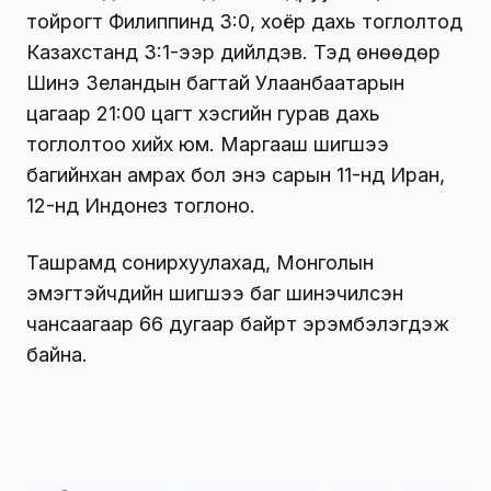
тойрогт Филиппинд 3:0, хоёр дахь тоглолтод
Казахстанд 3:1-ээр дийлдэв. Тэд өнөөдөр
Шинэ Зеландын багтай Улаанбаатарын
цагаар 21:00 цагт хэсгийн гурав дахь
тоглолтоо хийх юм. Маргааш шигшээ
багийнхан амрах бол энэ сарын 11-нд Иран,
12-нд Индонез тоглоно.
Ташрамд сонирхуулахад, Монголын
эмэгтэйчүүдийн шигшээ баг шинэчилсэн
чансаагаар 66 дугаар байрт эрэмбэлэгдэж
байна.