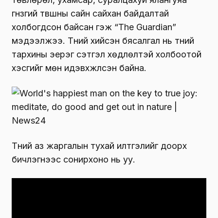
гүнзгий түвшны сайн сайхан байдалтай
холбогдсон байсан гэж “The Guardian”
мэдээлжээ. Түүний хийсэн бясалгал нь түүний
тархины эерэг сэтгэл хөдлөлтэй холбоотой
хэсгийг мөн идэвхжүүлсэн байна.
Түүний аз жаргалын тухай илтгэлийг доорх
бичлэгнээс сонирхоно нь уу.