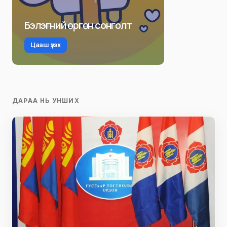
Бэлэгний өргөн сонголт
Цааш үзэх
ДАРАА НЬ УНШИХ