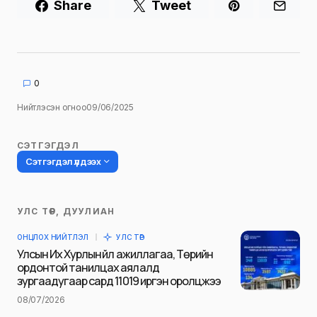
Share
Tweet
0
Нийтлэсэн огноо
09/06/2025
СЭТГЭГДЭЛ
Сэтгэгдэл үлдээх
УЛС ТӨР, ДУУЛИАН
Таны имэйл хаягийг нийтлэхгүй.
ОНЦЛОХ НИЙТЛЭЛ
УЛС ТӨР
Шаардлагатай талбаруудыг
*
гэж
Улсын Их Хурлын үйл ажиллагаа, Төрийн
тэмдэглэсэн
ордонтой танилцах аялалд
зургаадугаар сард 11019 иргэн оролцжээ
Name
*
08/07/2026