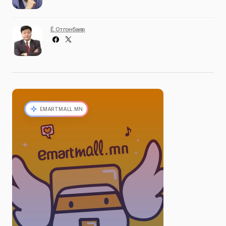
Ё. Отгонбаяр
EMARTMALL.MN