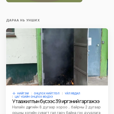
ДАРАА НЬ УНШИХ
НИЙГЭМ
ОНЦЛОХ НИЙТЛЭЛ
ҮЙЛ ЯВДАЛ
ЦАГ ҮЕИЙН ОНЦЛОХ МЭДЭЭ
Утаажилтын бүсээс 39 иргэний гаргажээ
Налайх дүүргийн 8 дугаар хороо .. байрны 2 дугаар
орцны хогийн сувагт гал гарч байна гэх дуудлага