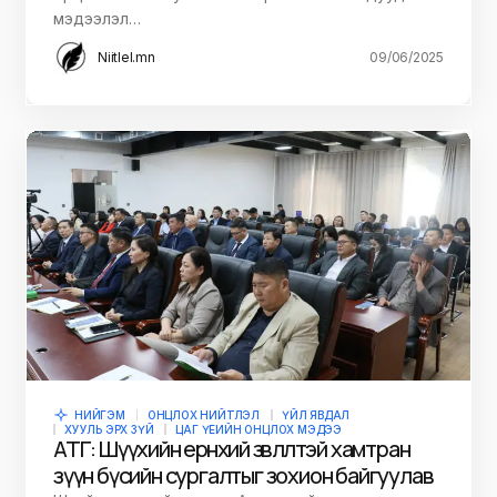
мэдээлэл…
Niitlel.mn
09/06/2025
НИЙГЭМ
ОНЦЛОХ НИЙТЛЭЛ
ҮЙЛ ЯВДАЛ
ХУУЛЬ ЭРХ ЗҮЙ
ЦАГ ҮЕИЙН ОНЦЛОХ МЭДЭЭ
АТГ: Шүүхийн ерөнхий зөвлөлтэй хамтран
зүүн бүсийн сургалтыг зохион байгуулав