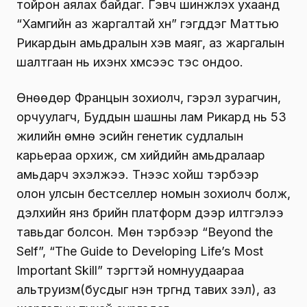
тойрон аялах байдаг. Гэвч шинжлэх ухаанд
“Хамгийн аз жаргалтай хүн” гэгддэг Маттью
Рикардын амьдралын хэв маяг, аз жаргалын
шалтгаан нь ихэнх хүмүүсээс тэс ондоо.
Өнөөдөр Францын зохиолч, гэрэл зурагчин,
орчуулагч, Буддын шашны лам Рикард нь 53
жилийн өмнө эсийн генетик судлалын
карьераа орхиж, сүм хийдийн амьдралаар
амьдарч эхэлжээ. Түүнээс хойш тэрбээр
олон улсын бестселлер номын зохиолч болж,
дэлхийн янз бүрийн платформ дээр илтгэлээ
тавьдаг болсон. Мөн тэрбээр “Beyond the
Self”, “The Guide to Developing Life’s Most
Important Skill” тэргүүтэй номнуудаараа
альтруизм(бусдыг нэн түргүүнд тавих үзэл), аз