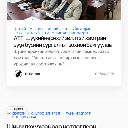
НИЙГЭМ
ОНЦЛОХ НИЙТЛЭЛ
ҮЙЛ ЯВДАЛ
ХУУЛЬ ЭРХ ЗҮЙ
ЦАГ ҮЕИЙН ОНЦЛОХ МЭДЭЭ
АТГ: Шүүхийн ерөнхий зөвлөлтэй хамтран
зүүн бүсийн сургалтыг зохион байгуулав
Шүүхийн ерөнхий зөвлөл, Авлигатай тэмцэх газар
хамтран “Авлига ашиг сонирхлын зөрчлөөс
урьдчилан сэргийлэх нь”…
Niitlel.mn
09/06/2025
ОНЦЛОХ
ДЭЛХИЙ
ОНЦЛОХ НИЙТЛЭЛ
ТАНЫ МЭДЛЭГТ
ШИНЖЛЭХ УХААН
Шинжлэх ухаанаар нотлогдсон