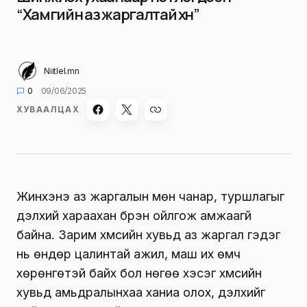
“Хамгийн аз жаргалтай хүн”
Niitlel.mn
0
09/06/2025
ХУВААЛЦАХ
Жинхэнэ аз жаргалын мөн чанар, туршлагыг
дэлхий хараахан бүрэн ойлгож амжаагүй
байна. Зарим хүмүүсийн хувьд аз жаргал гэдэг
нь өндөр цалинтай ажил, маш их өмч
хөрөнгөтэй байх бол нөгөө хэсэг хүмүүсийн
хувьд амьдралынхаа ханиа олох, дэлхийг