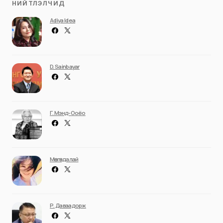
НИЙТЛЭЛЧИД
Adiya Idea
D. Sainbayar
Г. Мэнд-Ооёо
Мөнгөндалай
Р. Даваадорж