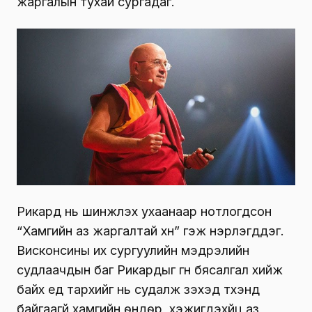
жаргалын тухай сургадаг.
Рикард нь шинжлэх ухаанаар нотлогдсон
“Хамгийн аз жаргалтай хүн” гэж нэрлэгддэг.
Висконсины их сургуулийн мэдрэлийн
судлаачдын баг Рикардыг гүн бясалгал хийж
байх үед тархийг нь судалж үзэхэд түүхэнд
байгаагүй хамгийн өндөр, хэжигдэхүйц аз