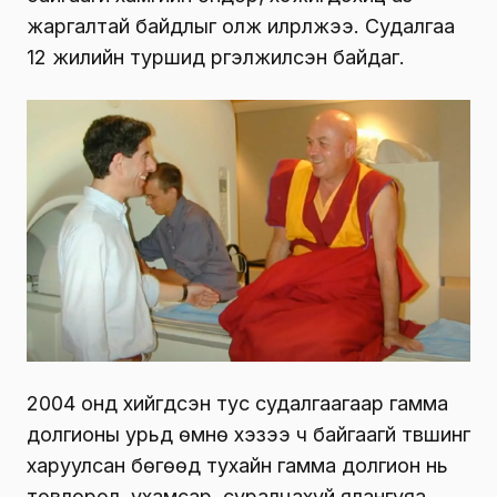
жаргалтай байдлыг олж илрүүлжээ. Судалгаа
12 жилийн туршид үргэлжилсэн байдаг.
2004 онд хийгдсэн тус судалгаагаар гамма
долгионы урьд өмнө хэзээ ч байгаагүй түвшинг
харуулсан бөгөөд тухайн гамма долгион нь
төвлөрөл, ухамсар, суралцахуй ялангуяа