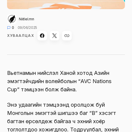
Niitlel.mn
0
09/06/2025
ХУВААЛЦАХ
Вьетнамын нийслэл Ханой хотод Азийн
эмэгтэйчүүдийн волейболын “AVC Nations
Cup” тэмцээн болж байна.
Энэ удаагийн тэмцээнд оролцож буй
Монголын эмэгтэй шигшээ баг “B” хэсэгт
багтан өрсөлдөж байгаа ч эхний хоёр
тоглолтдоо хожигдлоо. Тодруулбал, эхний