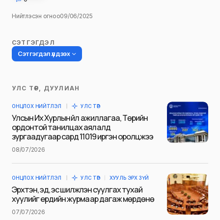
Нийтлэсэн огноо
09/06/2025
СЭТГЭГДЭЛ
Сэтгэгдэл үлдээх
УЛС ТӨР, ДУУЛИАН
Таны имэйл хаягийг нийтлэхгүй.
ОНЦЛОХ НИЙТЛЭЛ
УЛС ТӨР
Шаардлагатай талбаруудыг
*
гэж
Улсын Их Хурлын үйл ажиллагаа, Төрийн
тэмдэглэсэн
ордонтой танилцах аялалд
зургаадугаар сард 11019 иргэн оролцжээ
Name
*
08/07/2026
ОНЦЛОХ НИЙТЛЭЛ
УЛС ТӨР
ХУУЛЬ ЭРХ ЗҮЙ
E-mail
*
Эрхтэн, эд, эс шилжүүлэн суулгах тухай
хуулийг ердийн журмаар дагаж мөрдөнө
07/07/2026