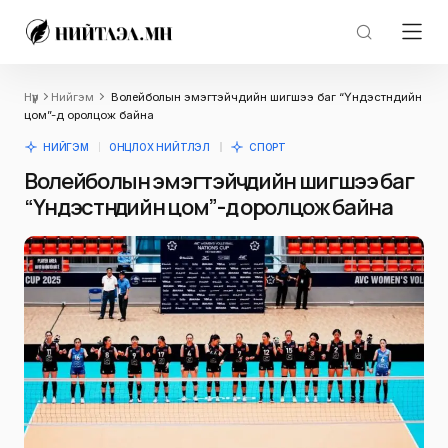
Нүүр
Нийгэм
Волейболын эмэгтэйчүүдийн шигшээ баг “Үндэстнүүдийн
цом”-д оролцож байна
НИЙГЭМ
ОНЦЛОХ НИЙТЛЭЛ
СПОРТ
Волейболын эмэгтэйчүүдийн шигшээ баг
“Үндэстнүүдийн цом”-д оролцож байна