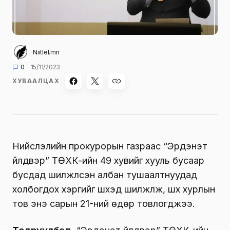
Niitlel.mn
0
15/11/2023
ХУВААЛЦАХ
Нийслэлийн прокурорын газраас “Эрдэнэт
үйлдвэр” ТӨХК-ийн 49 хувийг хууль бусаар
бусдад шилжүүлсэн албан тушаалтнуудад
холбогдох хэргийг шүүхэд шилжүүлж, шүүх хурлын
тов энэ сарын 21-ний өдөр товлогджээ.