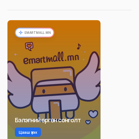
EMARTMALL.MN
Бэлэгний өргөн сонголт
Цааш үзэх