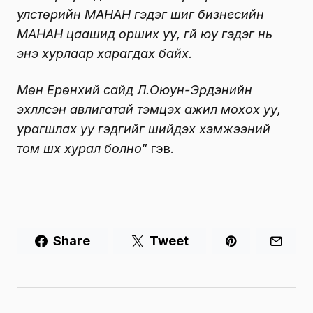
улстөрийн МАНАН гэдэг шиг бизнесийн
МАНАН цаашид орших уу, үгүй юу гэдэг нь
энэ хурлаар харагдах байх.
Мөн Ерөнхий сайд Л.Оюун-Эрдэнийн
эхлүүлсэн авлигатай тэмцэх ажил мохох уу,
урагшлах уу гэдгийг шийдэх хэмжээний
том шүүх хурал болно
” гэв.
Share
Tweet