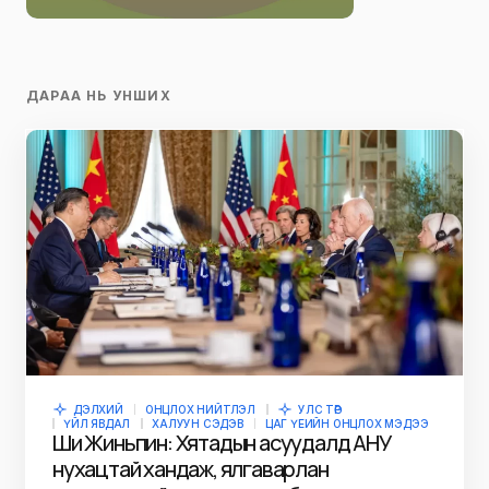
ДАРАА НЬ УНШИХ
ДЭЛХИЙ
ОНЦЛОХ НИЙТЛЭЛ
УЛС ТӨР
ҮЙЛ ЯВДАЛ
ХАЛУУН СЭДЭВ
ЦАГ ҮЕИЙН ОНЦЛОХ МЭДЭЭ
Ши Жиньпин: Хятадын асуудалд АНУ
нухацтай хандаж, ялгаварлан