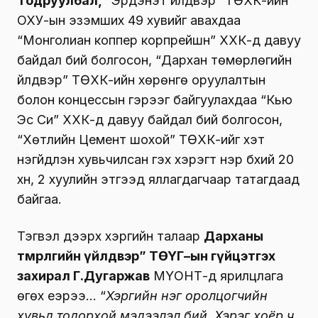
Тодруулбал,
“Эрдэнэт үйлдвэр” ТӨХК-ийн
ОХУ-ын эзэмших 49 хувийг авахдаа
“Монголиан коппер корпрейшн” ХХК-д давуу
байдал бий болгосон, “Дархан төмөрлөгийн
үйлдвэр” ТӨХК-ийн хөрөнгө оруулалтын
болон концессын гэрээг байгуулахдаа “Кью
Эс Си” ХХК-д давуу байдал бий болгосон,
“Хөтлийн Цемент шохой” ТӨХК-ийг хэт
үнэгүйдүүлэн хувьчилсан гэх хэрэгт нэр бүхий 20
хүн, 2 хуулийн этгээд яллагдагчаар татагдаад
байгаа.
Тэгвэл дээрх хэргийн талаар
Дарханы
төмөрлөгийн үйлдвэр”
ТӨҮГ
–
ы
н гүйцэтгэх
захирал Г.Дугаржав
МҮОНТ-д ярилцлага
өгөх үеэрээ… “
Хэргийн нэг оролцогчийн
хувьд тодорхой мэдээлэл бий. Хэрэг хоёр ч