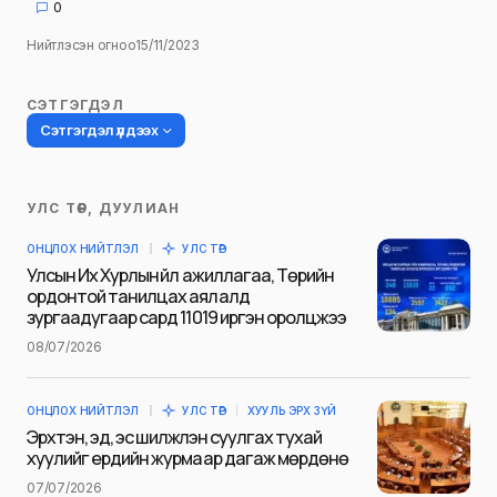
0
Нийтлэсэн огноо
15/11/2023
СЭТГЭГДЭЛ
Сэтгэгдэл үлдээх
УЛС ТӨР, ДУУЛИАН
Таны имэйл хаягийг нийтлэхгүй.
ОНЦЛОХ НИЙТЛЭЛ
УЛС ТӨР
Шаардлагатай талбаруудыг
*
гэж
Улсын Их Хурлын үйл ажиллагаа, Төрийн
тэмдэглэсэн
ордонтой танилцах аялалд
зургаадугаар сард 11019 иргэн оролцжээ
Name
*
08/07/2026
ОНЦЛОХ НИЙТЛЭЛ
УЛС ТӨР
ХУУЛЬ ЭРХ ЗҮЙ
E-mail
*
Эрхтэн, эд, эс шилжүүлэн суулгах тухай
хуулийг ердийн журмаар дагаж мөрдөнө
07/07/2026