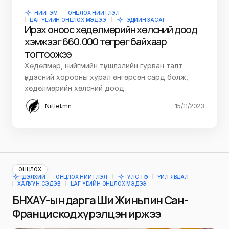
НИЙГЭМ
ОНЦЛОХ НИЙТЛЭЛ
ЦАГ ҮЕИЙН ОНЦЛОХ МЭДЭЭ
ЭДИЙН ЗАСАГ
Ирэх оноос хөдөлмөрийн хөлсний доод
хэмжээг 660.000 төгрөг байхаар
тогтоожээ
Хөдөлмөр, нийгмийн түншлэлийн гурван талт
үндэсний хорооны хурал өнгөрсөн сард болж,
хөдөлмөрийн хөлсний доод…
Niitlel.mn
15/11/2023
ОНЦЛОХ
ДЭЛХИЙ
ОНЦЛОХ НИЙТЛЭЛ
УЛС ТӨР
ҮЙЛ ЯВДАЛ
ХАЛУУН СЭДЭВ
ЦАГ ҮЕИЙН ОНЦЛОХ МЭДЭЭ
БНХАУ-ын дарга Ши Жиньпин Сан-
Францискод хүрэлцэн иржээ