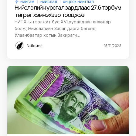
НИЙГЭМ
НИЙСЛЭЛ
ОНЦЛОХ НИЙТЛЭЛ
Нийслэлийн урсгал зардлаас 27.6 тэрбум
төгрөг хэмнэхээр тооцжээ
НИТХ-ын ээлжит бус XVI хуралдаан өнөөдөр
болж, Нийслэлийн Засаг дарга бөгөөд
Улаанбаатар хотын Захирагч…
Niitlel.mn
15/11/2023