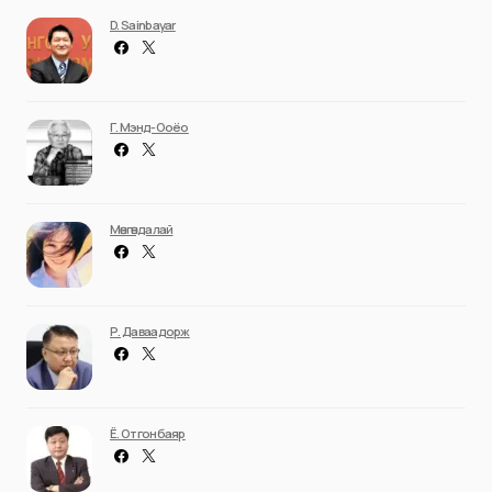
D. Sainbayar
Г. Мэнд-Ооёо
Мөнгөндалай
Р. Даваадорж
Ё. Отгонбаяр