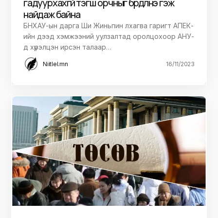
гадуурхахгүй тэгш орчныг бүрдүүлнэ гэж
найдаж байна
БНХАУ-ын дарга Ши Жиньпин лхагва гаригт АПЕК-
ийн дээд хэмжээний уулзалтад оролцохоор АНУ-
д хүрэлцэн ирсэн талаар…
Niitlel.mn
16/11/2023