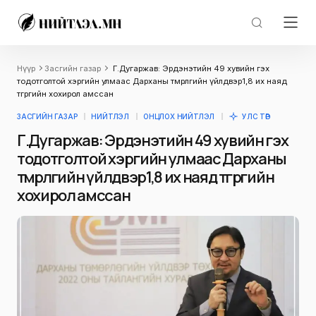
Нүүр
Засгийн газар
Г.Дугаржав: Эрдэнэтийн 49 хувийн гэх
тодотголтой хэргийн улмаас Дарханы төмөрлөгийн үйлдвэр1,8 их наяд
төгрөгийн хохирол амссан
ЗАСГИЙН ГАЗАР
НИЙТЛЭЛ
ОНЦЛОХ НИЙТЛЭЛ
УЛС ТӨР
Г.Дугаржав: Эрдэнэтийн 49 хувийн гэх
тодотголтой хэргийн улмаас Дарханы
төмөрлөгийн үйлдвэр1,8 их наяд төгрөгийн
хохирол амссан