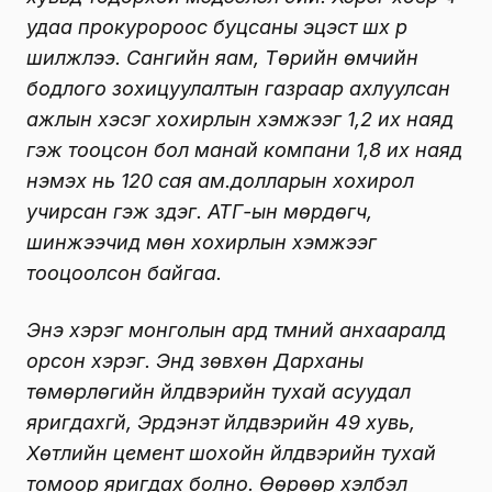
удаа прокуророос буцсаны эцэст шүүх рүү
шилжлээ. Сангийн яам, Төрийн өмчийн
бодлого зохицуулалтын газраар ахлуулсан
ажлын хэсэг хохирлын хэмжээг 1,2 их наяд
гэж тооцсон бол манай компани 1,8 их наяд
нэмэх нь 120 сая ам.долларын хохирол
учирсан гэж үздэг. АТГ-ын мөрдөгч,
шинжээчид мөн хохирлын хэмжээг
тооцоолсон байгаа.
Энэ хэрэг монголын ард түмний анхааралд
орсон хэрэг. Энд зөвхөн Дарханы
төмөрлөгийн үйлдвэрийн тухай асуудал
яригдахгүй, Эрдэнэт үйлдвэрийн 49 хувь,
Хөтлийн цемент шохойн үйлдвэрийн тухай
томоор яригдах болно. Өөрөөр хэлбэл