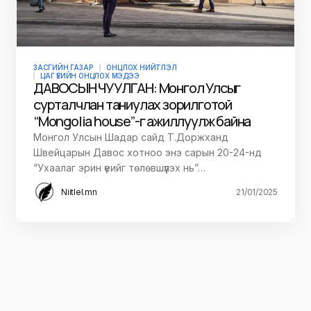
ЗАСГИЙН ГАЗАР
ОНЦЛОХ НИЙТЛЭЛ
ЦАГ ҮЕИЙН ОНЦЛОХ МЭДЭЭ
ДАВОСЫН ЧУУЛГАН: Монгол Улсыг
сурталчлан таниулах зорилготой
“Mongolia house”-г ажиллуулж байна
Монгол Улсын Шадар сайд Т.Доржханд
Швейцарын Давос хотноо энэ сарын 20-24-нд
“Ухаалаг эрин үеийг төлөвшүүлэх нь”…
Niitlel.mn
21/01/2025