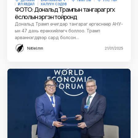
ДЭЛХИЙ
ЕРӨНХИЙЛӨГЧ
НИЙГЭМ
УЛС ТӨР
ҮЙЛ ЯВДАЛ
ХАЛУУН СЭДЭВ
ФОТО: Дональд Трампын тангараг өргөх
ёслолын эргэн тойронд
Дональд Трамп өчигдөр тангараг өргөснөөр АНУ-
ын 47 дахь ерөнхийлөгч боллоо. Трамп
арваннэгдүгээр сард болсон…
Niitlel.mn
21/01/2025