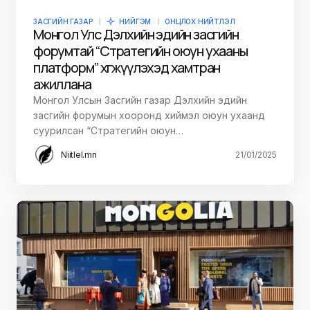
ЗАСГИЙН ГАЗАР
НИЙГЭМ
ОНЦЛОХ НИЙТЛЭЛ
Монгол Улс Дэлхийн эдийн засгийн
форумтай “Стратегийн оюун ухааны
платформ” хөгжүүлэхэд хамтран
ажиллана
Монгол Улсын Засгийн газар Дэлхийн эдийн
засгийн форумын хооронд хиймэл оюун ухаанд
суурилсан “Стратегийн оюун…
Niitlel.mn
21/01/2025