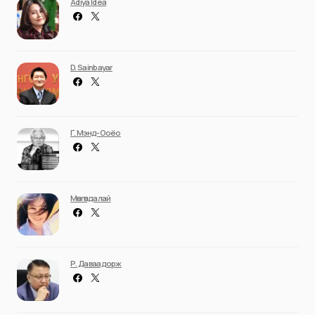
Adiya Idea
D. Sainbayar
Г. Мэнд-Ооёо
Мөнгөндалай
Р. Даваадорж