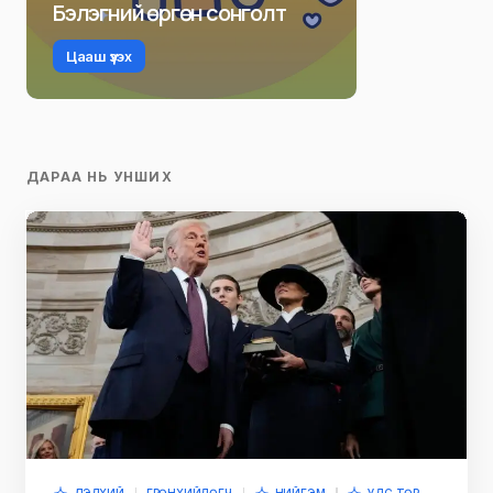
Бэлэгний өргөн сонголт
Цааш үзэх
ДАРАА НЬ УНШИХ