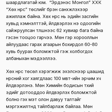
шаардлагатай юм. “Эрдэнэс Монгол” ХХК
“Хөх нүүрс” төслийг бүрэн санхүүжүүлэхээр
ажиллаж байна. Хөх нүүрс нь эдийн засгийн
хувьд хэмнэлттэй, үйлдвэрлэх үнэ одоогийн
сайжруулсан түлшнээс 62 хувиар бага байна
гэсэн тооцоо гарчээ. Мөн гэр хорооллын
айлуудаас гарах агаарын бохирдол 60-80
хувь буурах боломжтой гэж холбогдох
албаныхан мэдээллээ.
Хөх нүүрс төсөл хэрэгжиж эхэлснээр цаашид
нүүрсний хог хаягдлаас 100 мвт-ийн эрчим хүч
үйлдвэрлэнэ. Мөн Химийн бодисын түүхий
эдийг дотооддоо үйлдвэрлэх боломжтой
болно гэх мэт олон давуу талтайг
мэргэжилтнүүд тайлбарлаж байлаа. Мөн