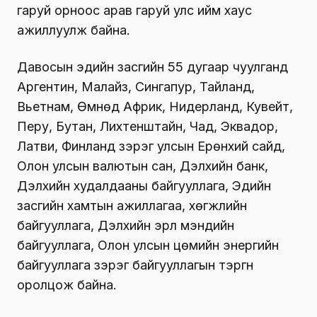
гаруй орноос арав гаруй улс ийм хаус
ажиллуулж байна.
Давосын эдийн засгийн 55 дугаар чуулганд
Аргентин, Малайз, Сингапур, Тайланд,
Вьетнам, Өмнөд Африк, Нидерланд, Кувейт,
Перу, Бутан, Лихтенштайн, Чад, Эквадор,
Латви, Финланд зэрэг улсын Ерөнхий сайд,
Олон улсын валютын сан, Дэлхийн банк,
Дэлхийн худалдааны байгууллага, Эдийн
засгийн хамтын ажиллагаа, хөгжлийн
байгууллага, Дэлхийн эрүүл мэндийн
байгууллага, Олон улсын цөмийн энергийн
байгууллага зэрэг байгууллагын тэргүүн
оролцож байна.