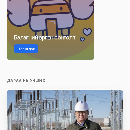
Бэлэгний өргөн сонголт
Цааш үзэх
ДАРАА НЬ УНШИХ