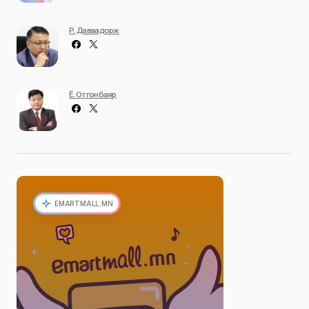
Р. Даваадорж
Ё. Отгонбаяр
EMARTMALL.MN