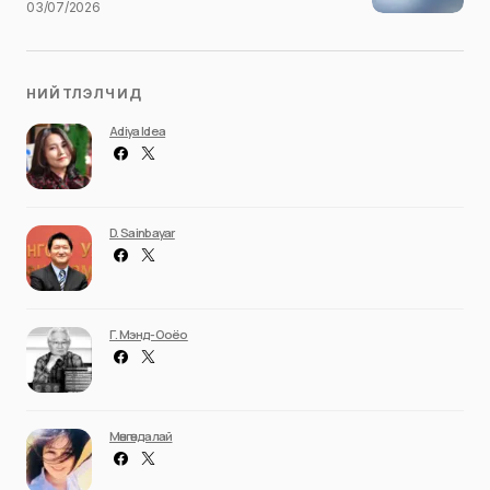
03/07/2026
НИЙТЛЭЛЧИД
Adiya Idea
D. Sainbayar
Г. Мэнд-Ооёо
Мөнгөндалай