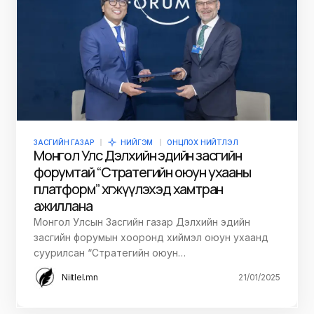
ЗАСГИЙН ГАЗАР
НИЙГЭМ
ОНЦЛОХ НИЙТЛЭЛ
Монгол Улс Дэлхийн эдийн засгийн
форумтай “Стратегийн оюун ухааны
платформ” хөгжүүлэхэд хамтран
ажиллана
Монгол Улсын Засгийн газар Дэлхийн эдийн
засгийн форумын хооронд хиймэл оюун ухаанд
суурилсан “Стратегийн оюун…
Niitlel.mn
21/01/2025