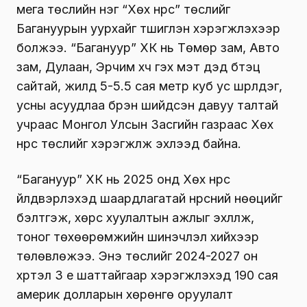
мега төслийн нэг “Хөх нүүрс” төслийг
Багануурын уурхайг түшиглэн хэрэгжүүлэхээр
болжээ. “Багануур” ХК нь Төмөр зам, Авто
зам, Дулаан, Эрчим хүч гэх мэт дэд бүтэц
сайтай, жилд 5-5.5 сая метр куб ус шүүрүүлдэг,
усны асуудлаа бүрэн шийдсэн давуу талтай
учраас Монгол Улсын Засгийн газраас Хөх
нүүрс төслийг хэрэгжүүлж эхлээд байна.
“Багануур” ХК нь 2025 онд Хөх нүүрс
үйлдвэрлэхэд шаардлагатай нүүрсний нөөцийг
бэлтгэж, хөрс хуулалтын ажлыг эхлүүлж,
тоног төхөөрөмжийн шинэчлэл хийхээр
төлөвлөжээ. Энэ төслийг 2024-2027 он
хүртэл 3 үе шаттайгаар хэрэгжүүлэхэд 190 сая
америк долларын хөрөнгө оруулалт