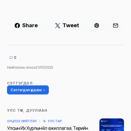
Share
Tweet
0
Нийтлэсэн огноо
21/01/2025
СЭТГЭГДЭЛ
Сэтгэгдэл үлдээх
УЛС ТӨР, ДУУЛИАН
Таны имэйл хаягийг нийтлэхгүй.
ОНЦЛОХ НИЙТЛЭЛ
УЛС ТӨР
Шаардлагатай талбаруудыг
*
гэж
Улсын Их Хурлын үйл ажиллагаа, Төрийн