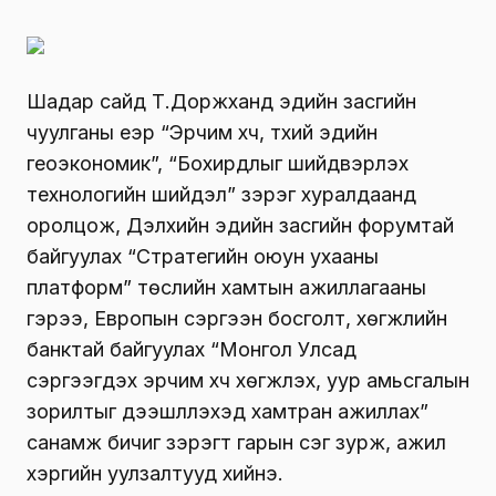
Шадар сайд Т.Доржханд эдийн засгийн
чуулганы үеэр “Эрчим хүч, түүхий эдийн
геоэкономик”, “Бохирдлыг шийдвэрлэх
технологийн шийдэл” зэрэг хуралдаанд
оролцож, Дэлхийн эдийн засгийн форумтай
байгуулах “Стратегийн оюун ухааны
платформ” төслийн хамтын ажиллагааны
гэрээ, Европын сэргээн босголт, хөгжлийн
банктай байгуулах “Монгол Улсад
сэргээгдэх эрчим хүч хөгжүүлэх, уур амьсгалын
зорилтыг дээшлүүлэхэд хамтран ажиллах”
санамж бичиг зэрэгт гарын үсэг зурж, ажил
хэргийн уулзалтууд хийнэ.