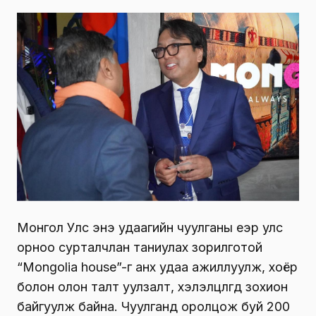
Монгол Улс энэ удаагийн чуулганы үеэр улс
орноо сурталчлан таниулах зорилготой
“Mongolia house”-г анх удаа ажиллуулж, хоёр
болон олон талт уулзалт, хэлэлцүүлгүүд зохион
байгуулж байна. Чуулганд оролцож буй 200