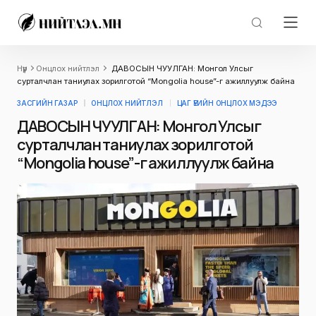
Нүүр
Онцлох нийтлэл
ДАВОСЫН ЧУУЛГАН: Монгол Улсыг
сурталчлан таниулах зорилготой “Mongolia house”-г ажиллуулж байна
ЗАСГИЙН ГАЗАР
ОНЦЛОХ НИЙТЛЭЛ
ЦАГ ҮЕИЙН ОНЦЛОХ МЭДЭЭ
ДАВОСЫН ЧУУЛГАН: Монгол Улсыг
сурталчлан таниулах зорилготой
“Mongolia house”-г ажиллуулж байна