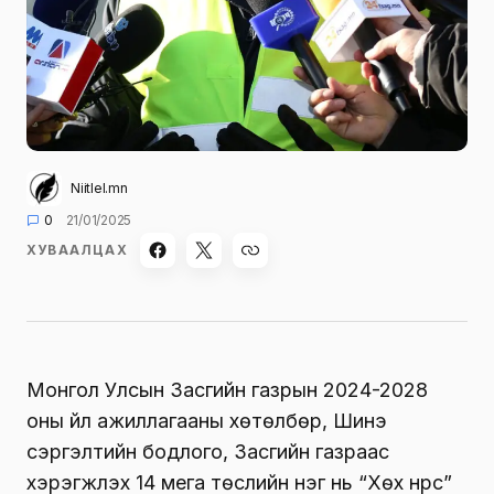
Niitlel.mn
0
21/01/2025
ХУВААЛЦАХ
Монгол Улсын Засгийн газрын 2024-2028
оны үйл ажиллагааны хөтөлбөр, Шинэ
сэргэлтийн бодлого, Засгийн газраас
хэрэгжүүлэх 14 мега төслийн нэг нь “Хөх нүүрс”