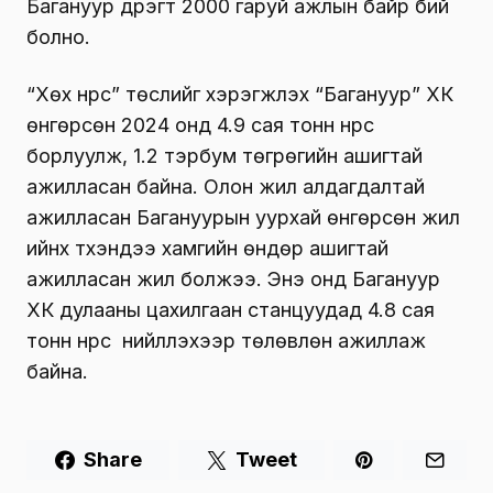
Багануур дүүрэгт 2000 гаруй ажлын байр бий
болно.
“Хөх нүүрс” төслийг хэрэгжүүлэх “Багануур” ХК
өнгөрсөн 2024 онд 4.9 сая тонн нүүрс
борлуулж, 1.2 тэрбум төгрөгийн ашигтай
ажилласан байна. Олон жил алдагдалтай
ажилласан Багануурын уурхай өнгөрсөн жил
ийнхүү түүхэндээ хамгийн өндөр ашигтай
ажилласан жил болжээ. Энэ онд Багануур
ХК дулааны цахилгаан станцуудад 4.8 сая
тонн нүүрс нийлүүлэхээр төлөвлөн ажиллаж
байна.
Share
Tweet