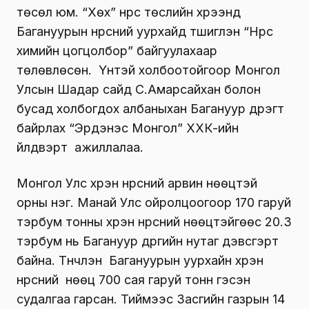
төсөл юм. “Хөх” нүүрс төслийн хүрээнд
Багануурын нүүрсний уурхайд түшиглэн “Нүүрс
химийн цогцолбор” байгуулахаар
төлөвлөсөн. Үүнтэй холбоотойгоор Монгол
Улсын Шадар сайд С.Амарсайхан болон
бусад холбогдох албаныхан Багануур дүүрэгт
байрлах “Эрдэнэс Монгол” ХХК-ийн
үйлдвэрт ажиллалаа.
Монгол Улс хүрэн нүүрсний арвин нөөцтэй
орны нэг. Манай Улс ойролцоогоор 170 гаруй
тэрбум тонны хүрэн нүүрсний нөөцтэйгөөс 20.3
тэрбум нь Багануур дүүргийн нутаг дэвсгэрт
байна. Түүнчлэн Багануурын уурхайн хүрэн
нүүрсний нөөц 700 сая гаруй тонн гэсэн
судалгаа гарсан. Тиймээс Засгийн газрын 14