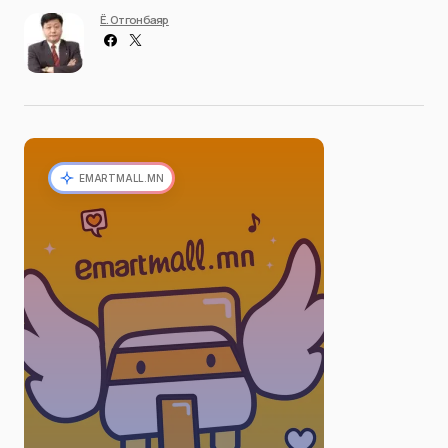
Ё. Отгонбаяр
EMARTMALL.MN