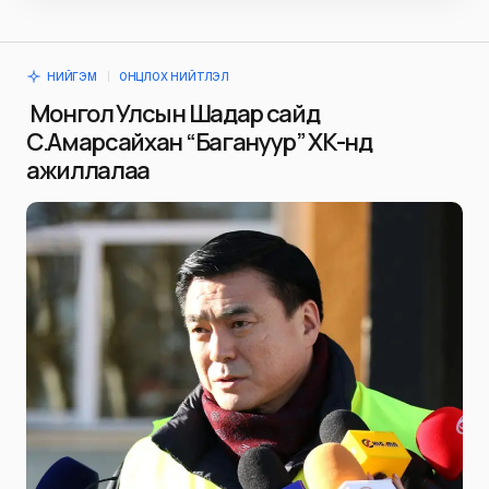
НИЙГЭМ
ОНЦЛОХ НИЙТЛЭЛ
Монгол Улсын Шадар сайд
С.Амарсайхан “Багануур” ХК-нд
ажиллалаа