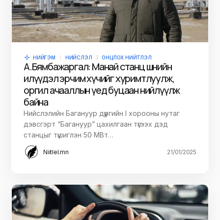
НИЙГЭМ
НИЙСЛЭЛ
ОНЦЛОХ НИЙТЛЭЛ
А.Бямбажаргал: Манай станц шөнийн
илүүдэл эрчим хүчийг хуримтлуулж,
оргил ачааллын үед буцаан нийлүүлж
байна
Нийслэлийн Багануур дүүргийн I хорооны нутаг
дэвсгэрт “Багануур” цахилгаан түгээх дэд
станцыг түшиглэн 50 МВт…
Niitlel.mn
21/01/2025