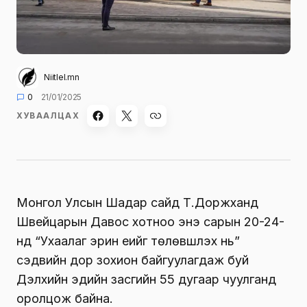
Niitlel.mn
0
21/01/2025
ХУВААЛЦАХ
Монгол Улсын Шадар сайд Т.Доржханд
Швейцарын Давос хотноо энэ сарын 20-24-
нд “Ухаалаг эрин үеийг төлөвшүүлэх нь”
сэдвийн дор зохион байгуулагдаж буй
Дэлхийн эдийн засгийн 55 дугаар чуулганд
оролцож байна.