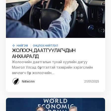
НИЙГЭМ
ОНЦЛОХ НИЙТЛЭЛ
ЖОЛООЧ, ДААТГУУЛАГЧДЫН
АНХААРАЛД
Жолоочийн даатгалын тухай хуулийн дагуу
Монгол Улсад бүртгэлтэй тээврийн хэрэгслийн
өмчлөгч бүр жолоочийн…
Niitlel.mn
21/01/2025