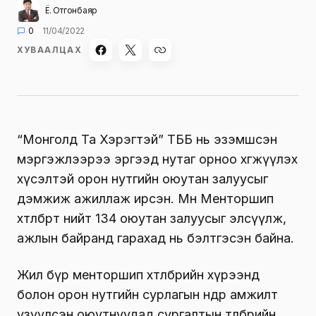
Ё. Отгонбаяр
0
11/04/2022
ХУВААЛЦАХ
“Монголд Та Хэрэгтэй” ТББ нь эзэмшсэн
мэргэжлээрээ эргээд нутаг орноо хөгжүүлэх
хүсэлтэй орон нутгийн оюутан залуусыг
дэмжиж ажиллаж ирсэн. Мөн Менторшип
хөтөлбөртөө нийт 134 оюутан залуусыг элсүүлж,
ажлын байранд гарахад нь бэлтгэсэн байна.
Жил бүр менторшип хөтөлбөрийн хүрээнд
болон орон нутгийн сурлагын өндөр амжилт
үзүүлсэн оюутнуудад сургалтын төлбөрийн