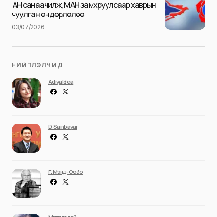
Илгээх
АН санаачилж, МАН замхруулсаар хаврын
чуулган өндөрлөлөө
03/07/2026
НИЙТЛЭЛЧИД
Adiya Idea
D. Sainbayar
Г. Мэнд-Ооёо
Мөнгөндалай