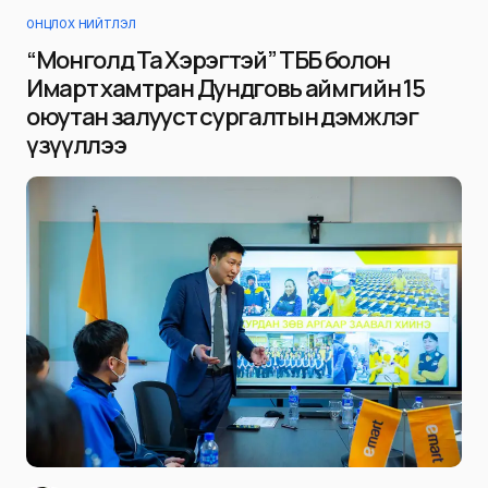
ОНЦЛОХ НИЙТЛЭЛ
“Монголд Та Хэрэгтэй” ТББ болон
Имарт хамтран Дундговь аймгийн 15
оюутан залууст сургалтын дэмжлэг
үзүүллээ