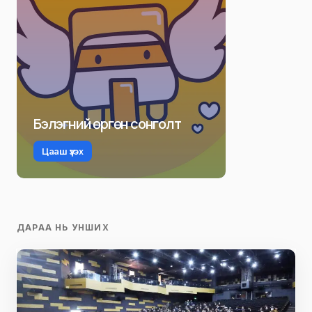
Бэлэгний өргөн сонголт
Цааш үзэх
ДАРАА НЬ УНШИХ