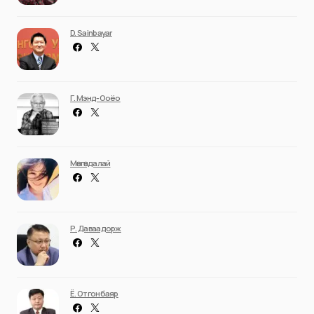
D. Sainbayar
Г. Мэнд-Ооёо
Мөнгөндалай
Р. Даваадорж
Ё. Отгонбаяр