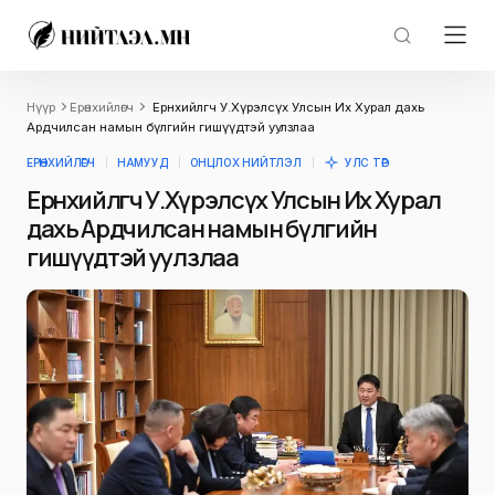
Нүүр
Ерөнхийлөгч
Ерөнхийлөгч У.Хүрэлсүх Улсын Их Хурал дахь
Ардчилсан намын бүлгийн гишүүдтэй уулзлаа
ЕРӨНХИЙЛӨГЧ
НАМУУД
ОНЦЛОХ НИЙТЛЭЛ
УЛС ТӨР
Ерөнхийлөгч У.Хүрэлсүх Улсын Их Хурал
дахь Ардчилсан намын бүлгийн
гишүүдтэй уулзлаа