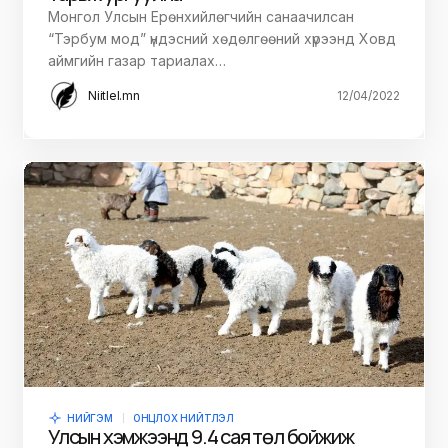
Монгол Улсын Ерөнхийлөгчийн санаачилсан
“Тэрбум мод” үндэсний хөдөлгөөний хүрээнд Ховд
аймгийн газар тариалах…
Niitlel.mn
12/04/2022
НИЙГЭМ
ОНЦЛОХ НИЙТЛЭЛ
Улсын хэмжээнд 9.4 сая төл бойжиж