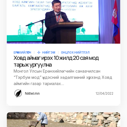
ЕРӨНХИЙЛӨГЧ
НИЙГЭМ
ОНЦЛОХ НИЙТЛЭЛ
Ховд аймаг ирэх 10 жилд 20 сая мод
тарьж ургуулна
Монгол Улсын Ерөнхийлөгчийн санаачилсан
“Тэрбум мод” үндэсний хөдөлгөөний хүрээнд Ховд
аймгийн газар тариалах…
Niitlel.mn
12/04/2022