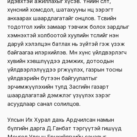
идэвхтэй ажиллахыг хүсэв. Үнийн өсөлт,
хүнсний хомсдол, шатахууны нөөц зэрэгт
анхаарах шаардлагатайг онцлов. Төсвийн
тодотгол хийх замаар тэвчиж болох зардлыг
хэмнэхтэй холбоотой хуулийн төслийг нэн
даруй хэлэлцэн батлах нь зүйтэй гэж үзэж
байгаагаа илэрхийлэв. Мөн хүнс үйлдвэрлэгч
хувийн хэвшлүүдээ дэмжих, дотоодын
үйлдвэрлэлүүдээ өргөжүүлэх, газрын тосны
үйлдвэрийн бүтээн байгуулалтыг
эрчимжүүлэхийн тулд Засгийн газарт
шаардлагатай дэмжлэг үзүүлэх зэрэг
асуудлаар санал солилцов.
Улсын Их Хурал дахь Ардчилсан намын
бүлгийн дарга Д.Ганбат тэргүүтэй гишүүд
Монгол Улсын Ерөнхийлөгчийн саналыг