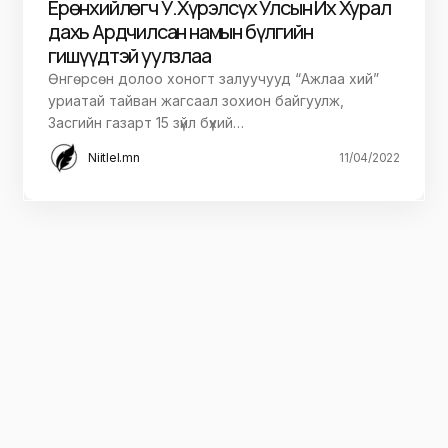
Ерөнхийлөгч У.Хүрэлсүх Улсын Их Хурал
дахь Ардчилсан намын бүлгийн
гишүүдтэй уулзлаа
Өнгөрсөн долоо хоногт залуучууд “Ажлаа хий”
уриатай тайван жагсаал зохион байгуулж,
Засгийн газарт 15 зүйл бүхий…
Niitlel.mn
11/04/2022