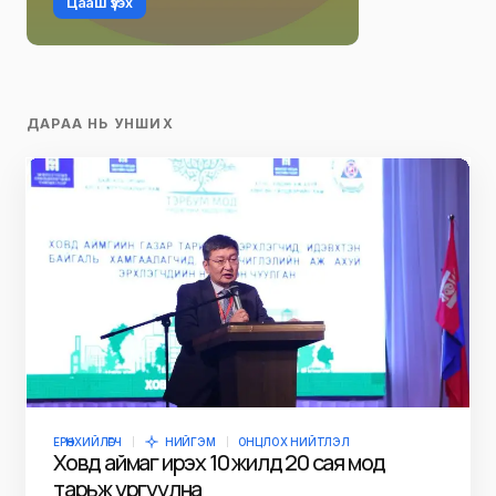
Цааш үзэх
ДАРАА НЬ УНШИХ
ЕРӨНХИЙЛӨГЧ
НИЙГЭМ
ОНЦЛОХ НИЙТЛЭЛ
Ховд аймаг ирэх 10 жилд 20 сая мод
тарьж ургуулна