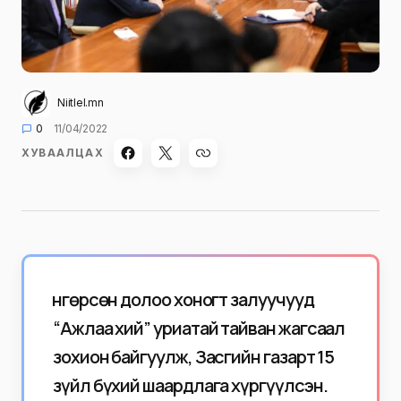
Niitlel.mn
0
11/04/2022
ХУВААЛЦАХ
Өнгөрсөн долоо хоногт залуучууд
“Ажлаа хий” уриатай тайван жагсаал
зохион байгуулж, Засгийн газарт 15
зүйл бүхий шаардлага хүргүүлсэн.