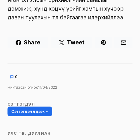
дэмжиж, хүнд хэцүү үеийг хамтын хүчээр
даван туулахын төлөө байгаагаа илэрхийллээ.
Share
Tweet
0
Нийтлэсэн огноо
11/04/2022
СЭТГЭГДЭЛ
Сэтгэгдэл үлдээх
УЛС ТӨР, ДУУЛИАН