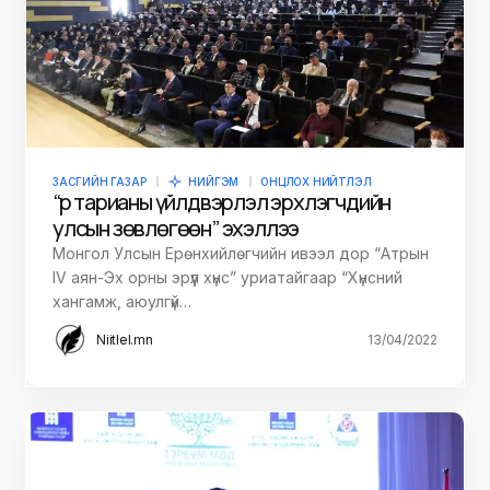
ЗАСГИЙН ГАЗАР
НИЙГЭМ
ОНЦЛОХ НИЙТЛЭЛ
“Үр тарианы үйлдвэрлэл эрхлэгчдийн
улсын зөвлөгөөн” эхэллээ
Монгол Улсын Ерөнхийлөгчийн ивээл дор “Атрын
IV аян-Эх орны эрүүл хүнс” уриатайгаар “Хүнсний
хангамж, аюулгүй…
Niitlel.mn
13/04/2022