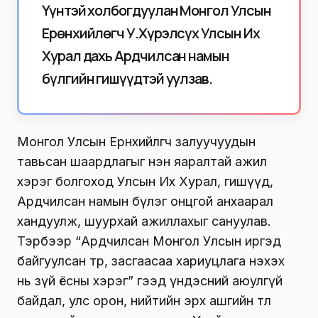
Үүнтэй холбогдуулан Монгол Улсын
Ерөнхийлөгч У.Хүрэлсүх Улсын Их
Хурал дахь Ардчилсан намын
бүлгийн гишүүдтэй уулзав.
Монгол Улсын Ерөнхийлөгч залуучуудын
тавьсан шаардлагыг нэн яаралтай ажил
хэрэг болгоход Улсын Их Хурал, гишүүд,
Ардчилсан намын бүлэг онцгой анхаарал
хандуулж, шуурхай ажиллахыг сануулав.
Тэрбээр “Ардчилсан Монгол Улсын иргэд
байгуулсан төр, засгаасаа хариуцлага нэхэх
нь зүй ёсны хэрэг” гээд үндэсний аюулгүй
байдал, улс орон, нийтийн эрх ашгийн төлөө