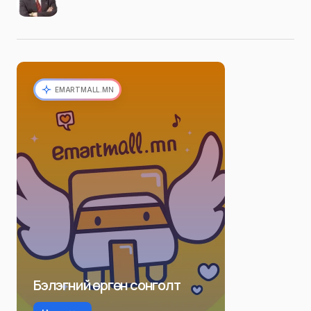
EMARTMALL.MN
Бэлэгний өргөн сонголт