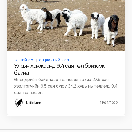
НИЙГЭМ
ОНЦЛОХ НИЙТЛЭЛ
Улсын хэмжээнд 9.4 сая төл бойжиж
байна
Өнөөдрийн байдлаар төллөвөл зохих 27.9 сая
хээлтэгчийн 9.5 сая буюу 34.2 хувь нь төллөж, 9.4
сая төл хүлээн…
Niitlel.mn
11/04/2022