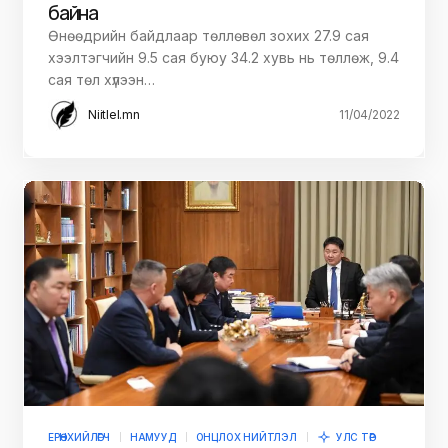
байна
Өнөөдрийн байдлаар төллөвөл зохих 27.9 сая
хээлтэгчийн 9.5 сая буюу 34.2 хувь нь төллөж, 9.4
сая төл хүлээн…
Niitlel.mn
11/04/2022
ЕРӨНХИЙЛӨГЧ
НАМУУД
ОНЦЛОХ НИЙТЛЭЛ
УЛС ТӨР