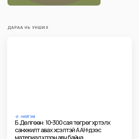
ДАРАА НЬ УНШИХ
НИЙГЭМ
Б.Дөлгөөн: 10-300 сая төгрөг хүртэлх
санхүүжилт авах хүсэлтэй ААН-үүдээс
материал хүлээн авч байна