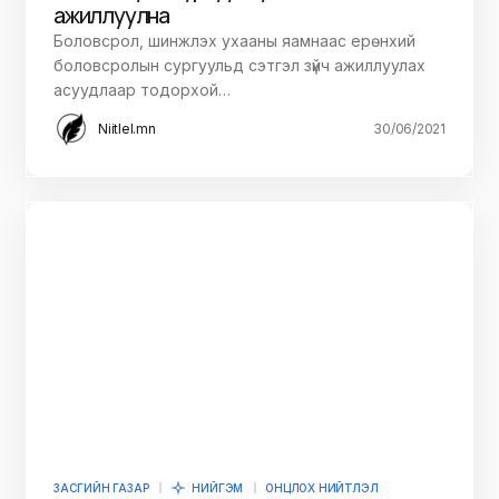
ажиллуулна
Боловсрол, шинжлэх ухааны яамнаас ерөнхий
боловсролын сургуульд сэтгэл зүйч ажиллуулах
асуудлаар тодорхой…
Niitlel.mn
30/06/2021
ЗАСГИЙН ГАЗАР
НИЙГЭМ
ОНЦЛОХ НИЙТЛЭЛ