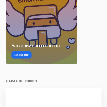
Бэлэгний өргөн сонголт
Цааш үзэх
ДАРАА НЬ УНШИХ