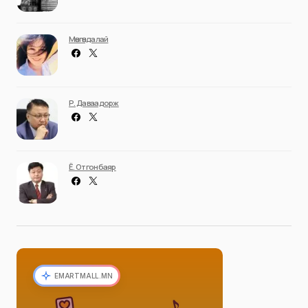
Мөнгөндалай
Р. Даваадорж
Ё. Отгонбаяр
EMARTMALL.MN