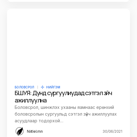
БОЛОВСРОЛ
НИЙГЭМ
БШУЯ: Дунд сургуулиудад сэтгэл зүйч
ажиллуулна
Боловсрол, шинжлэх ухааны яамнаас ерөнхий
боловсролын сургуульд сэтгэл зүйч ажиллуулах
асуудлаар тодорхой…
Niitlel.mn
30/06/2021