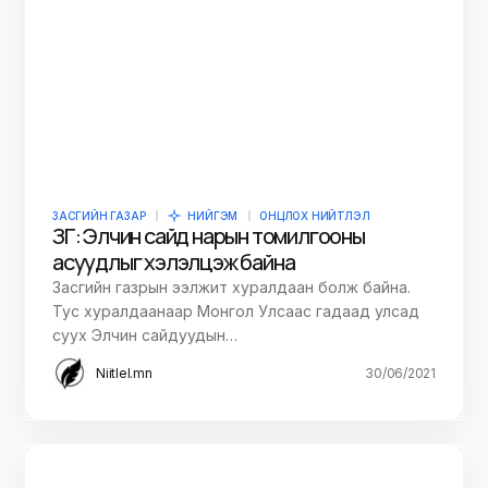
ЗАСГИЙН ГАЗАР
НИЙГЭМ
ОНЦЛОХ НИЙТЛЭЛ
ЗГ: Элчин сайд нарын томилгооны
асуудлыг хэлэлцэж байна
Засгийн газрын ээлжит хуралдаан болж байна.
Тус хуралдаанаар Монгол Улсаас гадаад улсад
суух Элчин сайдуудын…
Niitlel.mn
30/06/2021