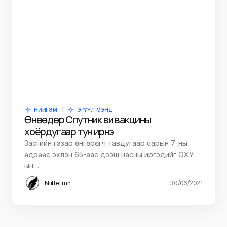
НИЙГЭМ
ЭРҮҮЛ МЭНД
Өнөөдөр Спутник ви вакцины
хоёрдугаар тун ирнэ
Засгийн газар өнгөрөгч тавдугаар сарын 7-ны
өдрөөс эхлэн 65-аас дээш насны иргэдийг ОХУ-
ын…
Niitlel.mn
30/06/2021