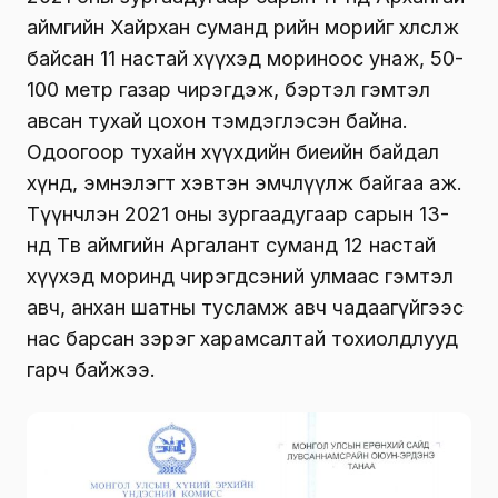
аймгийн Хайрхан суманд өөрийн морийг хөлсөлж
байсан 11 настай хүүхэд мориноос унаж, 50-
100 метр газар чирэгдэж, бэртэл гэмтэл
авсан тухай цохон тэмдэглэсэн байна.
Одоогоор тухайн хүүхдийн биеийн байдал
хүнд, эмнэлэгт хэвтэн эмчлүүлж байгаа аж.
Түүнчлэн 2021 оны зургаадугаар сарын 13-
нд Төв аймгийн Аргалант суманд 12 настай
хүүхэд моринд чирэгдсэний улмаас гэмтэл
авч, анхан шатны тусламж авч чадаагүйгээс
нас барсан зэрэг харамсалтай тохиолдлууд
гарч байжээ.