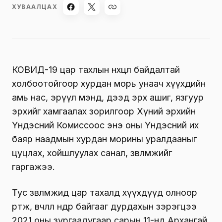
ХУВААЛЦАХ
КОВИД-19 цар тахлын нөхцөл байдалтай
холбоотойгоор хурдан морь унаач хүүхдийн
амь нас, эрүүл мэнд, дээд эрх ашиг, язгуур
эрхийг хамгаалах зорилгоор Хүний эрхийн
Үндэсний Комиссоос энэ оны Үндэсний их
баяр наадмын хурдан морины уралдааныг
цуцлах, хойшлуулах санал, зөвлөмжийг
гаргажээ.
Тус зөвлөмжид цар тахалд хүүхдүүд олноор
өртөж, өвчлөл өндөр байгааг дурдахын зэрэгцээ
2021 оны зургаадугаар сарын 11-нд Архангай