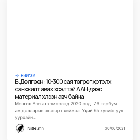
НИЙГЭМ
Б.Дөлгөөн: 10-300 сая төгрөг хүртэлх
санхүүжилт авах хүсэлтэй ААН-үүдээс
материал хүлээн авч байна
Монгол Улсын хэмжээнд 2020 онд 7.6 тэрбум
ам.долларын экспорт хийжээ. Үүний 95 хувийг уул
уурхайн…
Niitlel.mn
30/06/2021