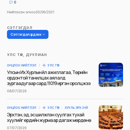
0
Нийтлэсэн огноо
30/06/2021
СЭТГЭГДЭЛ
Сэтгэгдэл үлдээх
УЛС ТӨР, ДУУЛИАН
Таны имэйл хаягийг нийтлэхгүй.
ОНЦЛОХ НИЙТЛЭЛ
УЛС ТӨР
Шаардлагатай талбаруудыг
*
гэж
Улсын Их Хурлын үйл ажиллагаа, Төрийн
тэмдэглэсэн
ордонтой танилцах аялалд
зургаадугаар сард 11019 иргэн оролцжээ
Name
*
08/07/2026
ОНЦЛОХ НИЙТЛЭЛ
УЛС ТӨР
ХУУЛЬ ЭРХ ЗҮЙ
E-mail
*
Эрхтэн, эд, эс шилжүүлэн суулгах тухай
хуулийг ердийн журмаар дагаж мөрдөнө
07/07/2026