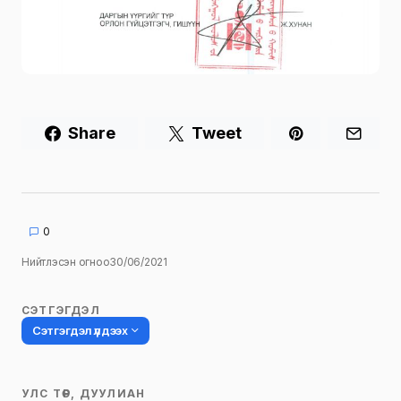
Share
Tweet
0
Нийтлэсэн огноо
30/06/2021
СЭТГЭГДЭЛ
Сэтгэгдэл үлдээх
УЛС ТӨР, ДУУЛИАН