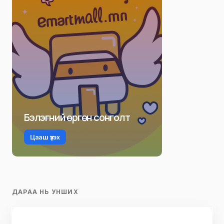
Бэлэгний өргөн сонголт
Цааш үзэх
ДАРАА НЬ УНШИХ