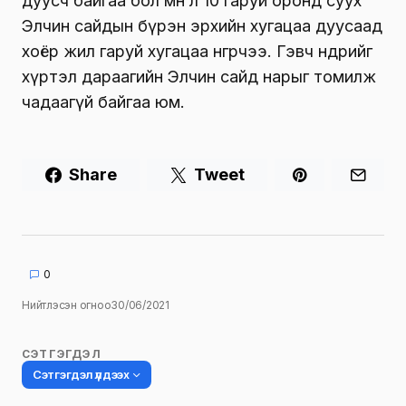
дуусч байгаа бол мөн л 10 гаруй оронд суух
Элчин сайдын бүрэн эрхийн хугацаа дуусаад
хоёр жил гаруй хугацаа өнгөрчээ. Гэвч өнөөдрийг
хүртэл дараагийн Элчин сайд нарыг томилж
чадаагүй байгаа юм.
Share
Tweet
0
Нийтлэсэн огноо
30/06/2021
СЭТГЭГДЭЛ
Сэтгэгдэл үлдээх