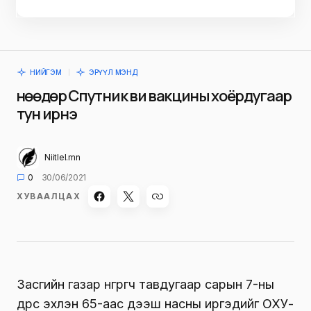
НИЙГЭМ
ЭРҮҮЛ МЭНД
Өнөөдөр Спутник ви вакцины хоёрдугаар
тун ирнэ
Niitlel.mn
0
30/06/2021
ХУВААЛЦАХ
Засгийн газар өнгөрөгч тавдугаар сарын 7-ны
өдрөөс эхлэн 65-аас дээш насны иргэдийг ОХУ-