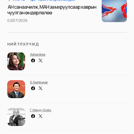
Илгээх
АН санаачилж, МАН замхруулсаар хаврын
чуулган өндөрлөлөө
03/07/2026
НИЙТЛЭЛЧИД
Adiya Idea
D. Sainbayar
Г. Мэнд-Ооёо