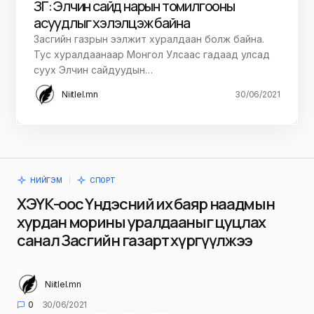
ЗГ: Элчин сайд нарын томилгооны
асуудлыг хэлэлцэж байна
Засгийн газрын ээлжит хуралдаан болж байна.
Тус хуралдаанаар Монгол Улсаас гадаад улсад
суух Элчин сайдуудын…
Niitlel.mn
30/06/2021
НИЙГЭМ
СПОРТ
ХЭҮК-оос Үндэсний их баяр наадмын
хурдан морины уралдааныг цуцлах
санал Засгийн газарт хүргүүлжээ
Niitlel.mn
0
30/06/2021