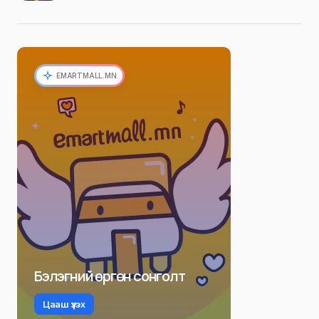
EMARTMALL.MN
Бэлэгний өргөн сонголт
Цааш үзэх