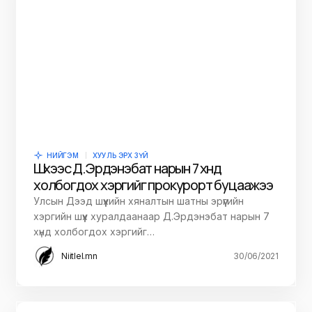
НИЙГЭМ
ХУУЛЬ ЭРХ ЗҮЙ
Шүүхээс Д.Эрдэнэбат нарын 7 хүнд
холбогдох хэргийг прокурорт буцаажээ
Улсын Дээд шүүхийн хяналтын шатны эрүүгийн
хэргийн шүүх хуралдаанаар Д.Эрдэнэбат нарын 7
хүнд холбогдох хэргийг…
Niitlel.mn
30/06/2021