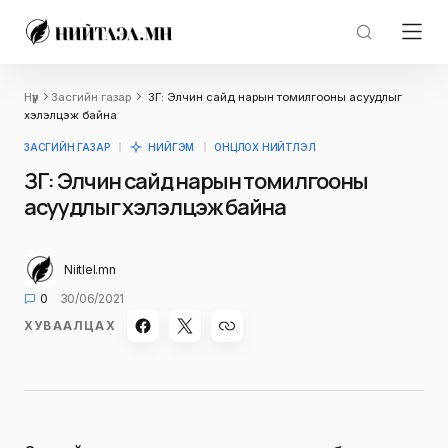
Нүүр
Засгийн газар
ЗГ: Элчин сайд нарын томилгооны асуудлыг
хэлэлцэж байна
ЗАСГИЙН ГАЗАР
НИЙГЭМ
ОНЦЛОХ НИЙТЛЭЛ
ЗГ: Элчин сайд нарын томилгооны
асуудлыг хэлэлцэж байна
Niitlel.mn
0
30/06/2021
ХУВААЛЦАХ