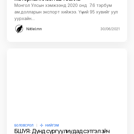
Монгол Улсын хэмжээнд 2020 онд 7.6 тэрбум
ам.долларын экспорт хийжээ. Үүний 95 хувийг уул
уурхайн…
Niitlel.mn
30/06/2021
БОЛОВСРОЛ
НИЙГЭМ
БШУЯ: Дунд сургуулиудад сэтгэл зүйч