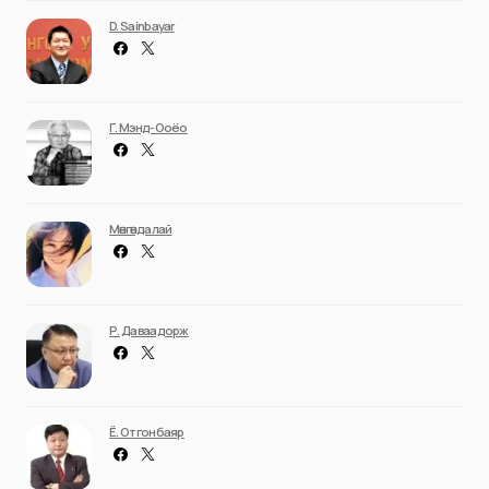
D. Sainbayar
Г. Мэнд-Ооёо
Мөнгөндалай
Р. Даваадорж
Ё. Отгонбаяр