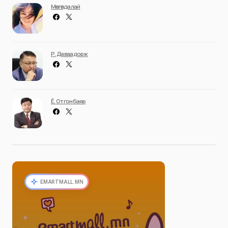
Мөнгөндалай
Р. Даваадорж
Ё. Отгонбаяр
EMARTMALL.MN