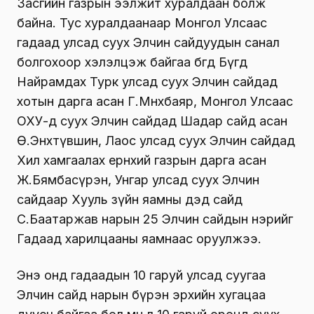
Засгийн газрын ээлжит хуралдаан болж
байна. Тус хуралдаанаар Монгол Улсаас
гадаад улсад суух Элчин сайдуудын санал
болгохоор хэлэлцэж байгаа бөгөөд Бүгд
Найрамдах Турк улсад суух Элчин сайдад
хотын дарга асан Г.Мөнхбаяр, Монгол Улсаас
ОХУ-д суух Элчин сайдад Шадар сайд асан
Ө.Энхтүвшин, Лаос улсад суух Элчин сайдад
Хил хамгаалах ерөнхий газрын дарга асан
Ж.Бямбасүрэн, Унгар улсад суух Элчин
сайдаар Хууль зүйн яамны дэд сайд
С.Баатаржав нарын 25 Элчин сайдын нэрийг
Гадаад харилцааны яамнаас оруулжээ.
Энэ онд гадаадын 10 гаруй улсад суугаа
Элчин сайд нарын бүрэн эрхийн хугацаа