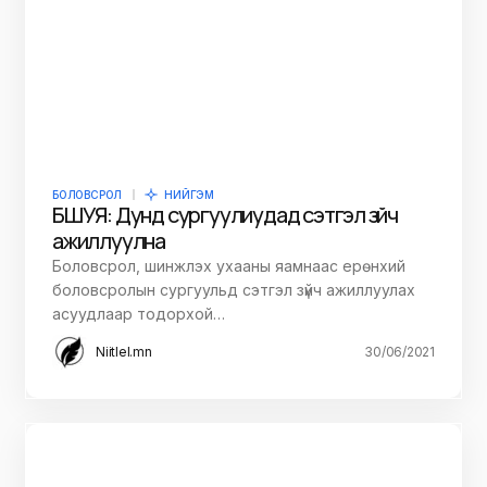
БОЛОВСРОЛ
НИЙГЭМ
БШУЯ: Дунд сургуулиудад сэтгэл зүйч
ажиллуулна
Боловсрол, шинжлэх ухааны яамнаас ерөнхий
боловсролын сургуульд сэтгэл зүйч ажиллуулах
асуудлаар тодорхой…
Niitlel.mn
30/06/2021