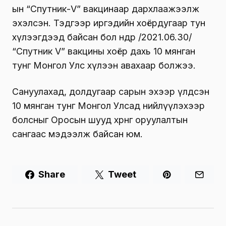
ын “Спутник-V” вакцинаар дархлаажээлж
эхэлсэн. Тэдгээр иргэдийн хоёрдугаар тун
хүлээгдээд байсан бол өнөөдөр /2021.06.30/
“Спутник V” вакцины хоёр дахь 10 мянган
тунг Монгол Улс хүлээн авахаар болжээ.
Сануулахад, долдугаар сарын эхээр үлдсэн
10 мянган тунг Монгол Улсад нийлүүлэхээр
болсныг Оросын шууд хөрөнгө оруулалтын
сангаас мэдээлж байсан юм.
Share
Tweet