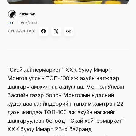
Niitlel.mn
0
19/05/2023
ХУВААЛЦАХ
“Скай хайпермаркет” ХХК буюу Имарт
Монгол улсын ТОП-100 аж ахуйн нэгжээр
шалгарч амжилтаа ахиуллаа. Монгол Улсын
Засгийн газар болон Монголын үндэсний
худалдаа аж үйлдвэрийн танхим хамтран 22
дахь жилдээ ТОП-100 аж ахуйн нэгжийг
шалгаруулсан бөгөөд “Скай хайпермаркет”
ХХК буюу Имарт 23-р байранд