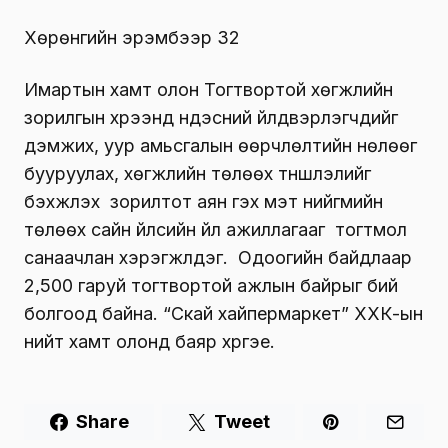
Хөрөнгийн эрэмбээр 32
Имартын хамт олон Тогтвортой хөгжлийн
зорилгын хүрээнд үндэсний үйлдвэрлэгчдийг
дэмжих, уур амьсгалын өөрчлөлтийн нөлөөг
бууруулах, хөгжлийн төлөөх түншлэлийг
бэхжүүлэх зорилтот аян гэх мэт нийгмийн
төлөөх сайн үйлсийн үйл ажиллагааг тогтмол
санаачлан хэрэгжүүлдэг. Одоогийн байдлаар
2,500 гаруй тогтвортой ажлын байрыг бий
болгоод байна. “Скай хайпермаркет” ХХК-ын
нийт хамт олонд баяр хүргэе.
Share
Tweet