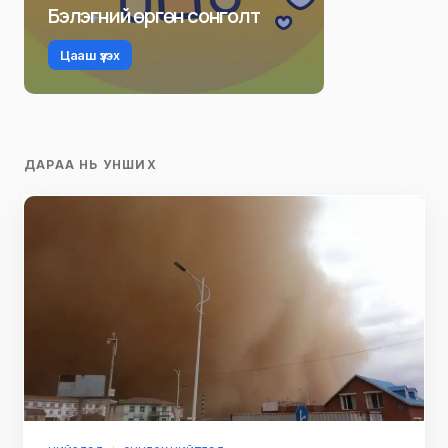
Бэлэгний өргөн сонголт
Цааш үзэх
ДАРАА НЬ УНШИХ