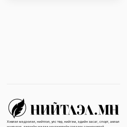
Хэвлэл мэдээлэл, нийтлэл, улс төр, нийгэм, эдийн засаг, спорт, аялал
жуулчлал, дэлхийн мэдээ мэдээллийн талаарх сонирхолтой