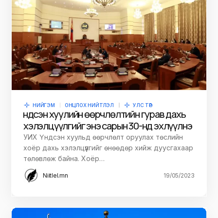
НИЙГЭМ
ОНЦЛОХ НИЙТЛЭЛ
УЛС ТӨР
Үндсэн хуулийн өөрчлөлтийн гурав дахь
хэлэлцүүлгийг энэ сарын 30-нд эхлүүлнэ
УИХ Үндсэн хуульд өөрчлөлт оруулах төслийн
хоёр дахь хэлэлцүүлгийг өнөөдөр хийж дуусгахаар
төлөвлөж байна. Хоёр…
Niitlel.mn
19/05/2023