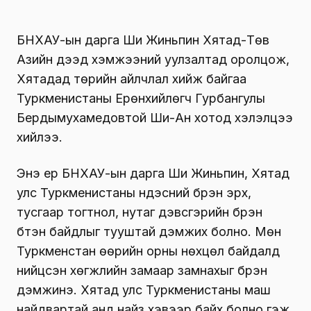
БНХАУ-ын дарга Ши Жиньпин Хятад-Төв
Азийн дээд хэмжээний уулзалтад оролцож,
Хятадад төрийн айлчлал хийж байгаа
Туркменистаны Ерөнхийлөгч Гурбангулы
Бердымухамедовтой Ши-Ан хотод хэлэлцээ
хийлээ.
Энэ үер БНХАУ-ын дарга Ши Жиньпин, Хятад
улс Туркменистаны үндэсний бүрэн эрх,
тусгаар тогтнол, нутаг дэвсгэрийн бүрэн
бүтэн байдлыг тууштай дэмжих болно. Мөн
Туркменстан өөрийн орны нөхцөл байдалд
нийцсэн хөгжлийн замаар замнахыг бүрэн
дэмжинэ. Хятад улс Туркменистаны маш
найдвартай анд найз хэвээр байх болно гэж