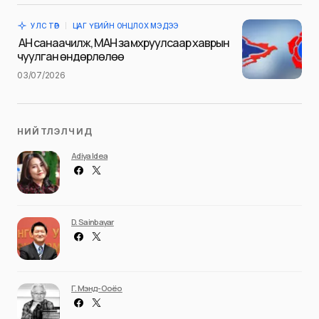
time I comment.
УЛС ТӨР
ЦАГ ҮЕИЙН ОНЦЛОХ МЭДЭЭ
Илгээх
АН санаачилж, МАН замхруулсаар хаврын
чуулган өндөрлөлөө
03/07/2026
НИЙТЛЭЛЧИД
Adiya Idea
D. Sainbayar
Г. Мэнд-Ооёо