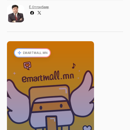
Ё. Отгонбаяр
EMARTMALL.MN