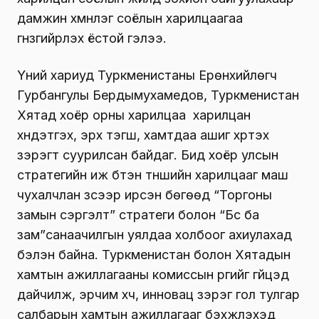
дамжин хүмүүнлэг соёлын харилцаагаа
гүнзгийрүүлэх ёстой гэлээ.
Үүний хариуд Туркменистаны Ерөнхийлөгч
Гурбангулы Бердымухамедов, Туркменистан
Хятад хоёр орны харилцаа харилцан
хүндэтгэх, эрх тэгш, хамтдаа ашиг хүртэх
зэрэгт суурилсан байдаг. Бид хоёр улсын
стратегийн иж бүтэн түншийн харилцааг маш
чухалчлан үзсээр ирсэн бөгөөд “Торгоны
замын сэргэлт” стратеги болон “Бүс ба
зам”санаачилгын уялдаа холбоог ахиулахад
бэлэн байна. Туркменистан болон Хятадын
хамтын ажиллагааны комиссын үүргийг гүйцэд
дайчилж, эрчим хүч, инновац зэрэг гол тулгар
салбарын хамтын ажиллагааг бэхжүүлэхэд