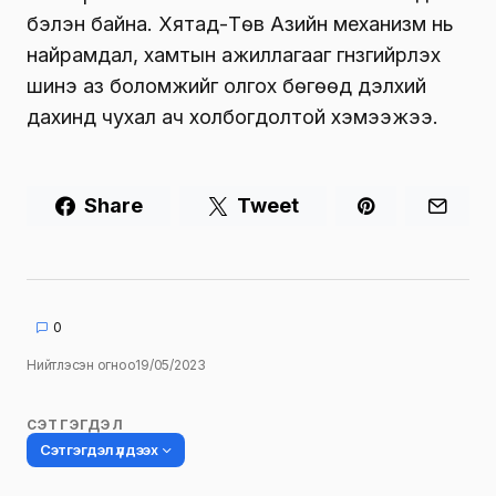
бэлэн байна. Хятад-Төв Азийн механизм нь
найрамдал, хамтын ажиллагааг гүнзгийрүүлэх
шинэ аз боломжийг олгох бөгөөд дэлхий
дахинд чухал ач холбогдолтой хэмээжээ.
Share
Tweet
0
Нийтлэсэн огноо
19/05/2023
СЭТГЭГДЭЛ
Сэтгэгдэл үлдээх