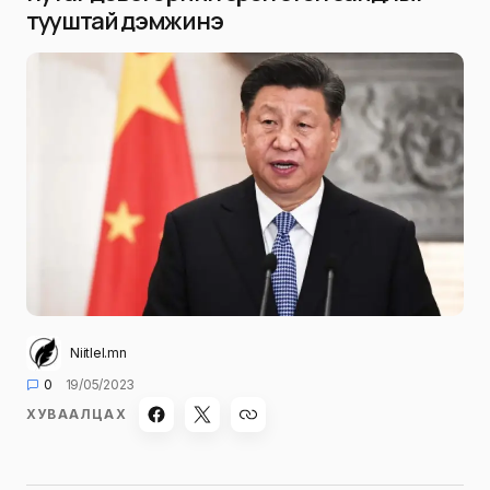
тууштай дэмжинэ
Niitlel.mn
0
19/05/2023
ХУВААЛЦАХ