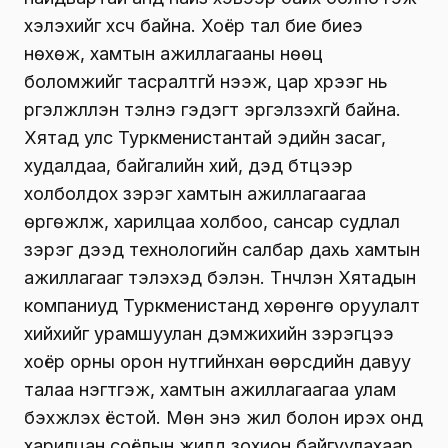
хэлэхийг хүсч байна. Хоёр тал бие биеэ
нөхөж, хамтын ажиллагааны нөөц
боломжийг тасралтгүй нээж, цар хүрээг нь
үргэлжлүүлэн тэлнэ гэдэгт эргэлзэхгүй байна.
Хятад улс Туркменистантай эдийн засаг,
худалдаа, байгалийн хий, дэд бүтцээр
холболдох зэрэг хамтын ажиллагаагаа
өргөжүүлж, харилцаа холбоо, сансар судлал
зэрэг дээд технологийн салбар дахь хамтын
ажиллагааг тэлэхэд бэлэн. Түүнчлэн Хятадын
компаниуд Туркменистанд хөрөнгө оруулалт
хийхийг урамшуулан дэмжихийн зэрэгцээ
хоёр орны орон нутгийнхан өөрсдийн давуу
талаа нэгтгэж, хамтын ажиллагаагаа улам
бэхжүүлэх ёстой. Мөн энэ жил болон ирэх онд
харилцан соёлын жилүүд зохион байгуулахаар