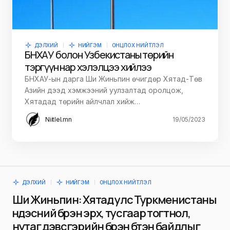
ДЭЛХИЙ
НИЙГЭМ
ОНЦЛОХ НИЙТЛЭЛ
БНХАУ болон Узбекистаны төрийн
тэргүүн нар хэлэлцээ хийлээ
БНХАУ-ын дарга Ши Жиньпин өчигдөр Хятад-Төв
Азийн дээд хэмжээний уулзалтад оролцож,
Хятадад төрийн айлчлал хийж…
Niitlel.mn
19/05/2023
ДЭЛХИЙ
НИЙГЭМ
ОНЦЛОХ НИЙТЛЭЛ
Ши Жиньпин: Хятад улс Туркменистаны
үндэсний бүрэн эрх, тусгаар тогтнол,
нутаг дэвсгэрийн бүрэн бүтэн байдлыг