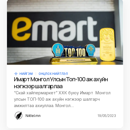
НИЙГЭМ
ОНЦЛОХ НИЙТЛЭЛ
Имарт Монгол Улсын Топ-100 аж ахуйн
нэгжээр шалгарлаа
“Скай хайпермаркет” ХХК буюу Имарт Монгол
улсын ТОП-100 аж ахуйн нэгжээр шалгарч
амжилтаа ахиуллаа. Монгол…
Niitlel.mn
19/05/2023