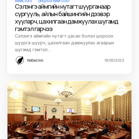
НИЙСЛЭЛ
ОНЦЛОХ НИЙТЛЭЛ
Сэлэнгэ аймгийн нутагт шуурганаар
сургууль, айлын байшингийн дээвэр
хууларч, цахилгаан дамжуулах шугамд
гэмтэл гарчээ
Сэлэнгэ аймгийн нутагт цасан болон шороон
шуурга шуурч, цахилгаан дамжуулах агаарын
шугамд гэмтэл…
Niitlel.mn
19/05/2023