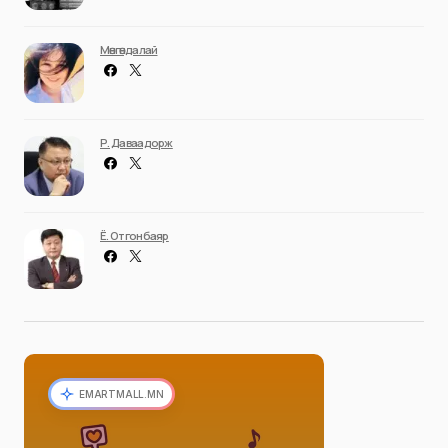
Мөнгөндалай
Р. Даваадорж
Ё. Отгонбаяр
EMARTMALL.MN