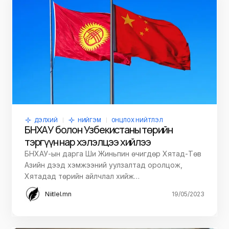
ДЭЛХИЙ
НИЙГЭМ
ОНЦЛОХ НИЙТЛЭЛ
БНХАУ болон Узбекистаны төрийн
тэргүүн нар хэлэлцээ хийлээ
БНХАУ-ын дарга Ши Жиньпин өчигдөр Хятад-Төв
Азийн дээд хэмжээний уулзалтад оролцож,
Хятадад төрийн айлчлал хийж…
Niitlel.mn
19/05/2023