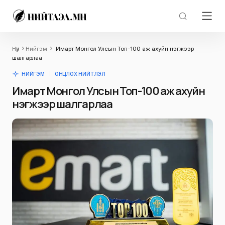
Нүүр
Нийгэм
Имарт Монгол Улсын Топ-100 аж ахуйн нэгжээр
шалгарлаа
НИЙГЭМ
ОНЦЛОХ НИЙТЛЭЛ
Имарт Монгол Улсын Топ-100 аж ахуйн
нэгжээр шалгарлаа