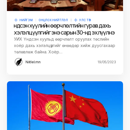
НИЙГЭМ
ОНЦЛОХ НИЙТЛЭЛ
УЛС ТӨР
Үндсэн хуулийн өөрчлөлтийн гурав дахь
хэлэлцүүлгийг энэ сарын 30-нд эхлүүлнэ
УИХ Үндсэн хуульд өөрчлөлт оруулах төслийн
хоёр дахь хэлэлцүүлгийг өнөөдөр хийж дуусгахаар
төлөвлөж байна. Хоёр…
Niitlel.mn
19/05/2023