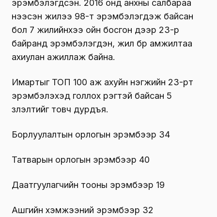
эрэмбэлэгдсэн. 2016 онд анхны салбараа
нээсэн жилээ 98-т эрэмбэлэгдэж байсан
бол 7 жилийнхээ ойн босгон дээр 23-р
байранд эрэмбэлэгдэн, жил бүр амжилтаа
ахиулан ажиллаж байна.
Имартыг ТОП 100 аж ахуйн нэгжийн 23-рт
эрэмбэлэхэд голлох үүрэгтэй байсан 5
үзүүлэлтийг товч дурдъя.
Борлуулалтын орлогын эрэмбээр 34
Татварын орлогын эрэмбээр 40
Даатгуулагчийн тооны эрэмбээр 19
Ашгийн хэмжээний эрэмбээр 32