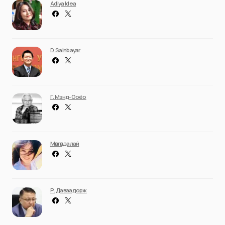
Adiya Idea
D. Sainbayar
Г. Мэнд-Ооёо
Мөнгөндалай
Р. Даваадорж