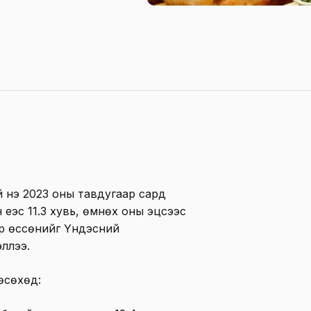
й үнэ 2023 оны тавдугаар сард
еэс 11.3 хувь, өмнөх оны эцсээс
иар өссөнийг Үндэсний
ллээ.
өсөхөд: