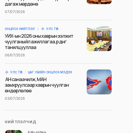
дагаж мөрдөнө
07/07/2026
ОНЦЛОХ НИЙТЛЭЛ
УЛС ТӨР
УИХ-ын 2026 оны хаврын ээлжит
чуулганы үйл ажиллагаа, үр дүнг
танилцууллаа
06/07/2026
УЛС ТӨР
ЦАГ ҮЕИЙН ОНЦЛОХ МЭДЭЭ
АН санаачилж, МАН
замхруулсаар хаврын чуулган
өндөрлөлөө
03/07/2026
НИЙТЛЭЛЧИД
Adiya Idea