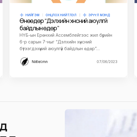
НИЙГЭМ
ОНЦЛОХ НИЙТЛЭЛ
ЭРҮҮЛ МЭНД
Өнөөдөр “Дэлхийн хүнсний аюулгүй
байдлын өдөр”
НҮБ-ын Ерөнхий Ассемблейгээс жил бүрийн
6-р сарын 7-ныг “Дэлхийн хүнсний
бүтээгдэхүүний аюулгүй байдлын өдөр”…
Niitlel.mn
07/06/2023
д