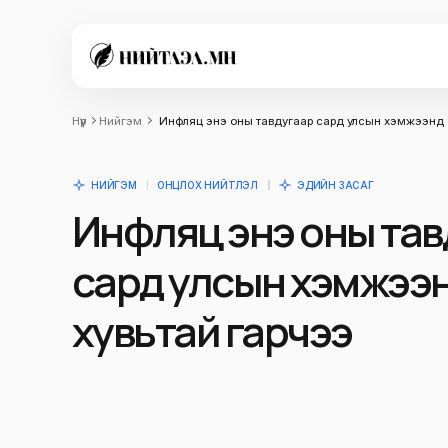
Нүүр
Нийгэм
Инфляц энэ оны тавдугаар сард улсын хэмжээнд 1
НИЙГЭМ
ОНЦЛОХ НИЙТЛЭЛ
ЭДИЙН ЗАСАГ
Инфляц энэ оны тав
сард улсын хэмжээнд
хувьтай гарчээ