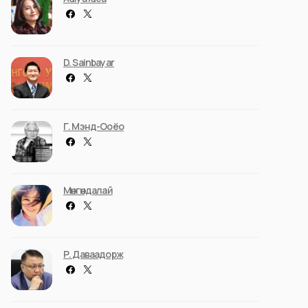
D. Sainbayar
Г. Мэнд-Ооёо
Мөнгөндалай
Р. Даваадорж