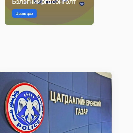
Бэлэгний өргөн сонголт
Цааш үзэх