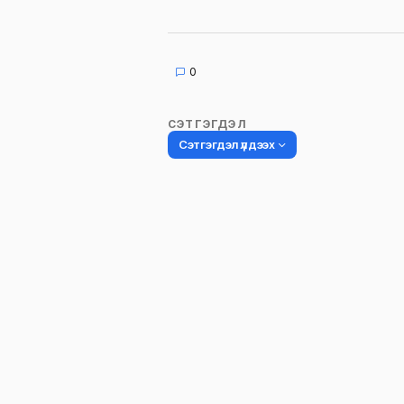
0
СЭТГЭГДЭЛ
Сэтгэгдэл үлдээх
Таны имэйл хаягийг нийтлэхгүй.
Шаардлагатай талбаруудыг
*
гэ
тэмдэглэсэн
Name
*
Сэтгэгдэл
*