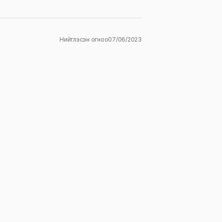
Нийтлэсэн огноо
07/06/2023
ж
E-mail
*