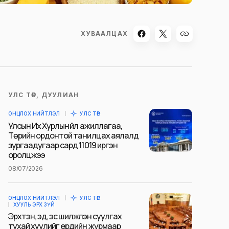
ХУВААЛЦАХ
УЛС ТӨР, ДУУЛИАН
ОНЦЛОХ НИЙТЛЭЛ
УЛС ТӨР
Улсын Их Хурлын үйл ажиллагаа,
Төрийн ордонтой танилцах аялалд
зургаадугаар сард 11019 иргэн
оролцжээ
08/07/2026
ОНЦЛОХ НИЙТЛЭЛ
УЛС ТӨР
ХУУЛЬ ЭРХ ЗҮЙ
Эрхтэн, эд, эс шилжүүлэн суулгах
тухай хуулийг ердийн журмаар