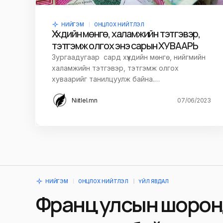
НИЙГЭМ
ОНЦЛОХ НИЙТЛЭЛ
Хүүхдийн мөнгө, халамжийн тэтгэвэр,
тэтгэмж олгох энэ сарын ХУВААРЬ
Зургаадугаар сард хүүхдийн мөнгө, нийгмийн
халамжийн тэтгэвэр, тэтгэмж олгох
хуваарийг танилцуулж байна.…
Niitlel.mn
07/06/2023
НИЙГЭМ
ОНЦЛОХ НИЙТЛЭЛ
ҮЙЛ ЯВДАЛ
Франц улсын шорон