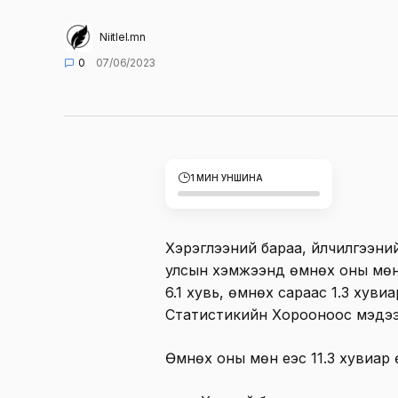
Niitlel.mn
0
07/06/2023
1 МИН УНШИНА
Хэрэглээний бараа, үйлчилгээни
улсын хэмжээнд өмнөх оны мөн ү
6.1 хувь, өмнөх сараас 1.3 хув
Статистикийн Хорооноос мэдээ
Өмнөх оны мөн үеэс 11.3 хувиар 