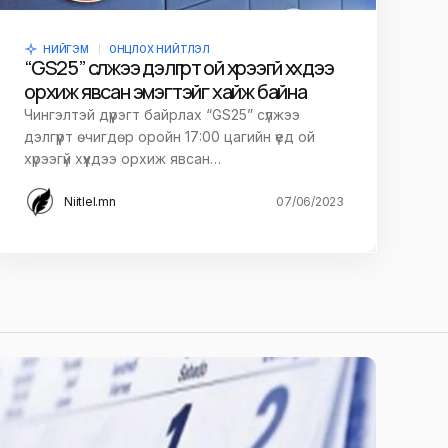
НИЙГЭМ
ОНЦЛОХ НИЙТЛЭЛ
“GS25” сүлжээ дэлгүүрт ой хүрээгүй хүүхдээ
орхиж явсан эмэгтэйг хайж байна
Чингэлтэй дүүрэгт байрлах “GS25” сүлжээ
дэлгүүрт өчигдөр оройн 17:00 цагийн үед ой
хүрээгүй хүүхдээ орхиж явсан…
Niitlel.mn
07/06/2023