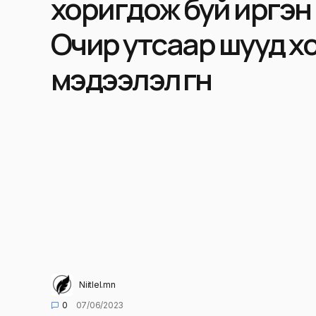
хоригдож буй иргэн 
Очир утсаар шууд х
мэдээлэл өгнө
Niitlel.mn
0
07/06/2023