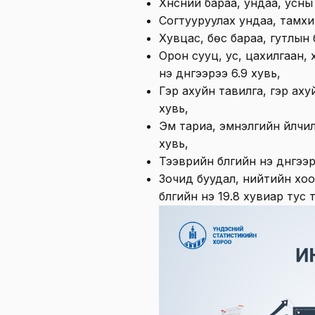
Хүнсний бараа, ундаа, усны б
Согтууруулах ундаа, тамхины
Хувцас, бөс бараа, гутлын бү
Орон сууц, ус, цахилгаан, 
үнэ дүнгээрээ 6.9 хувь,
Гэр ахуйн тавилга, гэр ахуй
хувь,
Эм тариа, эмнэлгийн үйлчилг
хувь,
Тээврийн бүлгийн үнэ дүнгээр
Зочид буудал, нийтийн хоо
бүлгийн үнэ 19.8 хувиар тус