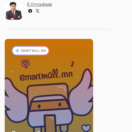
Ё. Отгонбаяр
EMARTMALL.MN