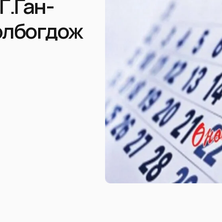
Г.Ган-
олбогдож