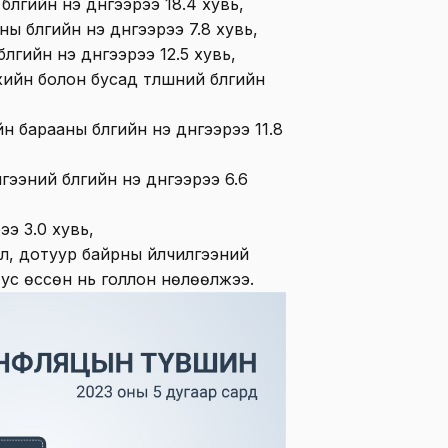
үлгийн үнэ дүнгээрээ 18.4 хувь,
 бүлгийн үнэ дүнгээрээ 7.8 хувь,
лгийн үнэ дүнгээрээ 12.5 хувь,
хийн болон бусад түлшний бүлгийн
н барааны бүлгийн үнэ дүнгээрээ 11.8
ээний бүлгийн үнэ дүнгээрээ 6.6
ээ 3.0 хувь,
л, дотуур байрны үйлчилгээний
 тус өссөн нь голлон нөлөөлжээ.