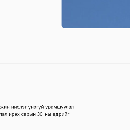
мжин нислэг үнэгүй урамшуулал
лал ирэх сарын 30-ны өдрийг