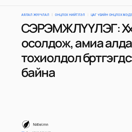
АЯЛАЛ ЖУУЧЛАЛ
ОНЦЛОХ НИЙТЛЭЛ
ЦАГ ҮЕИЙН ОНЦЛОХ МЭД
СЭРЭМЖЛҮҮЛЭГ: Хүүхд
осолдож, амиа алда
тохиолдол бүртгэгд
байна
Niitlel.mn