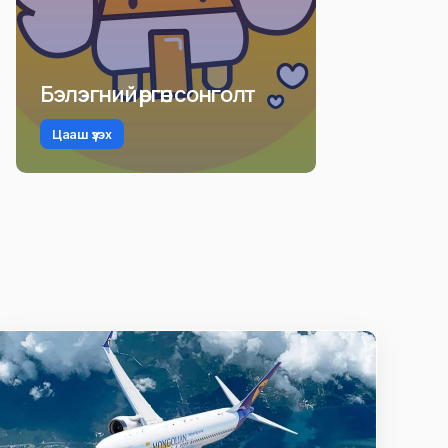
Бэлэгний өргөн сонголт
Цааш үзэх