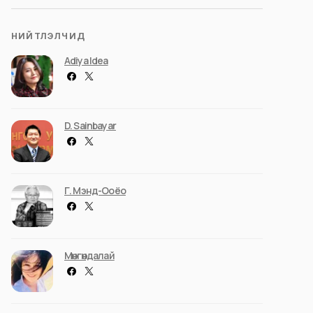
НИЙТЛЭЛЧИД
Adiya Idea
D. Sainbayar
Г. Мэнд-Ооёо
Мөнгөндалай