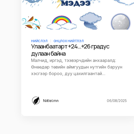
НИЙСЛЭЛ
ОНЦЛОХ НИЙТЛЭЛ
Улаанбаатарт +24…+26 градус
дулаан байна
Малчид, иргэд, тээвэрчдийн анхааралд:
Өнөөдөр төвийн аймгуудын нутгийн баруун
хэсгээр бороо, дуу цахилгаантай…
Niitlel.mn
06/08/2025