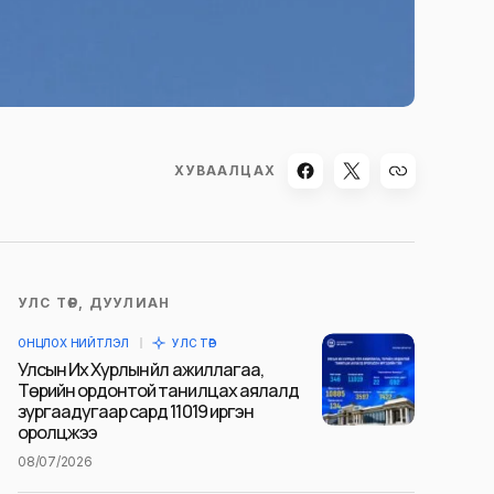
ХУВААЛЦАХ
УЛС ТӨР, ДУУЛИАН
ОНЦЛОХ НИЙТЛЭЛ
УЛС ТӨР
Улсын Их Хурлын үйл ажиллагаа,
Төрийн ордонтой танилцах аялалд
зургаадугаар сард 11019 иргэн
оролцжээ
08/07/2026