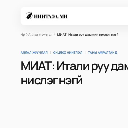
Нүүр
Аялал жуучлал
МИАТ: Итали руу дамжин нислэг үнэгүй
АЯЛАЛ ЖУУЧЛАЛ
ОНЦЛОХ НИЙТЛЭЛ
ТАНЫ АМРАЛТАНД
МИАТ: Итали руу д
нислэг үнэгүй