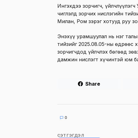
Ингэхдээ зорчигч, үйлчлүүлэгч
чиглэлд зорчих нислэгийн тийз
Милан, Ром зэрэг хотууд руу з
Энэхүү урамшуулал нь нэг талы
тийзийг 2025.08.05-ны өдрөөс 
зорчигчдод үйлчлэх бөгөөд зөв
дамжин нислэгт хүчинтэй юм б
Share
0
СЭТГЭГДЭЛ