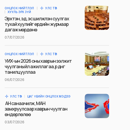
ОНЦЛОХ НИЙТЛЭЛ
УЛС ТӨР
ХУУЛЬ ЭРХ ЗҮЙ
Эрхтэн, эд, эс шилжүүлэн суулгах
тухай хуулийг ердийн журмаар
дагаж мөрдөнө
07/07/2026
ОНЦЛОХ НИЙТЛЭЛ
УЛС ТӨР
УИХ-ын 2026 оны хаврын ээлжит
чуулганы үйл ажиллагаа, үр дүнг
танилцууллаа
06/07/2026
УЛС ТӨР
ЦАГ ҮЕИЙН ОНЦЛОХ МЭДЭЭ
АН санаачилж, МАН
замхруулсаар хаврын чуулган
өндөрлөлөө
03/07/2026