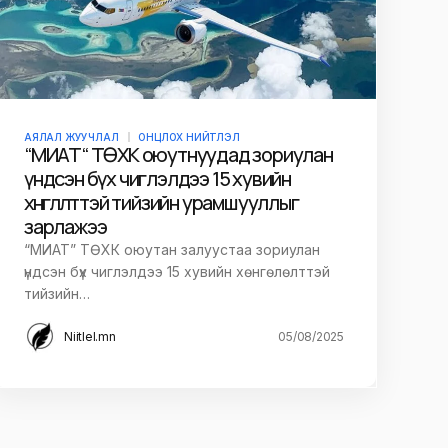
АЯЛАЛ ЖУУЧЛАЛ
ОНЦЛОХ НИЙТЛЭЛ
“МИАТ“ ТӨХК оюутнуудад зориулан
үндсэн бүх чиглэлдээ 15 хувийн
хөнгөлөлттэй тийзийн урамшууллыг
зарлажээ
“МИАТ” ТӨХК оюутан залуустаа зориулан
үндсэн бүх чиглэлдээ 15 хувийн хөнгөлөлттэй
тийзийн…
Niitlel.mn
05/08/2025