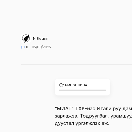
Niitlel.mn
0
05/08/2025
1 МИН УНШИНА
“МИАТ” ТӨХК-иас Итали руу да
зарлажээ. Тодруулбал, урамшуу
дуустал үргэлжлэх аж.