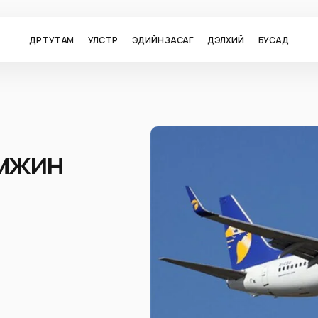
ӨДӨР ТУТАМ
УЛС ТӨР
ЭДИЙН ЗАСАГ
ДЭЛХИЙ
БУСАД
амжин