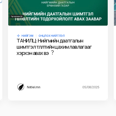
НИЙГЭМ
ОНЦЛОХ НИЙТЛЭЛ
ТАНИЛЦ: Нийгмийн даатгалын
шимтгэл төлөлтийн цахим лавлагааг
хэрхэн авах вэ︖
Niitlel.mn
05/08/2025