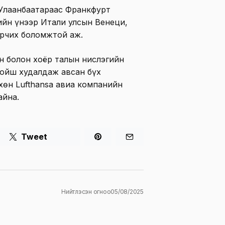
 Улаанбаатараас Франкфурт
ийн үнээр Итали улсын Венеци,
орчих боломжтой аж.
н болон хоёр талын нислэгийн
хойш худалдаж авсан бүх
хөн Lufthansa авиа компанийн
айна.
Tweet
Нийтлэсэн огноо
05/08/2025