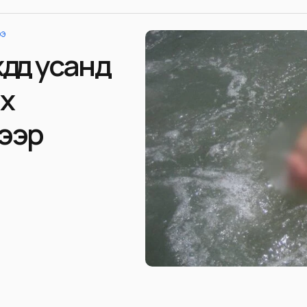
ЭЭ
үүд усанд
х
сээр