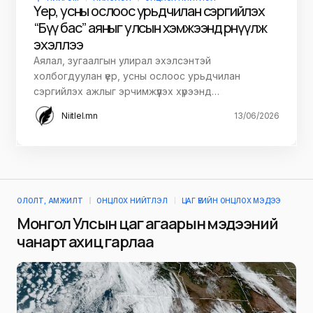
Үер, усны ослоос урьдчилан сэргийлэх
“Бүү бас” аяныг улсын хэмжээнд өрнүүлж
эхэллээ
Аялал, зугаалгын улирал эхэлсэнтэй
холбогдуулан үер, усны ослоос урьдчилан
сэргийлэх ажлыг эрчимжүүлэх хүрээнд…
Niitlel.mn
13/06/2026
ОЛОЛТ, АМЖИЛТ
ОНЦЛОХ НИЙТЛЭЛ
ЦАГ ҮЕИЙН ОНЦЛОХ МЭДЭЭ
Монгол Улсын цаг агаарын мэдээний
чанарт ахиц гарлаа