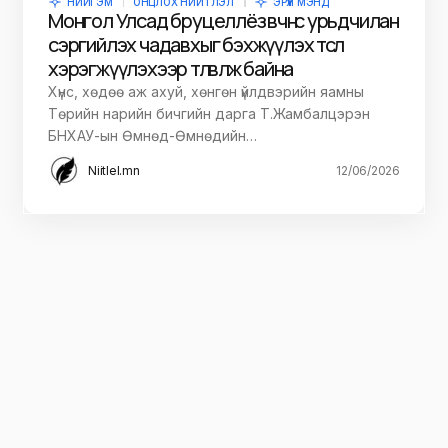
НИЙГЭМ
ОНЦЛОХ НИЙТЛЭЛ
ЭРҮҮЛ МЭНД
Монгол Улсад бруцеллёз өвчнөөс урьдчилан
сэргийлэх чадавхыг бэхжүүлэх төсөл
хэрэгжүүлэхээр төлөвлөж байна
Хүнс, хөдөө аж ахуй, хөнгөн үйлдвэрийн яамны
Төрийн нарийн бичгийн дарга Т.Жамбалцэрэн
БНХАУ-ын Өмнөд-Өмнөдийн…
Niitlel.mn
12/06/2026