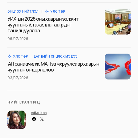
Сэтгэгдэл
*
ОНЦЛОХ НИЙТЛЭЛ
УЛС ТӨР
УИХ-ын 2026 оны хаврын ээлжит
чуулганы үйл ажиллагаа, үр дүнг
танилцууллаа
06/07/2026
Save my name and e-mail in this browser for the next
time I comment.
УЛС ТӨР
ЦАГ ҮЕИЙН ОНЦЛОХ МЭДЭЭ
Илгээх
АН санаачилж, МАН замхруулсаар хаврын
чуулган өндөрлөлөө
03/07/2026
НИЙТЛЭЛЧИД
Adiya Idea