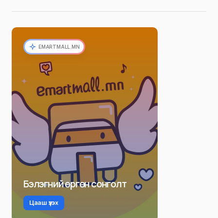
EMARTMALL.MN
Бэлэгний өргөн сонголт
Цааш үзэх