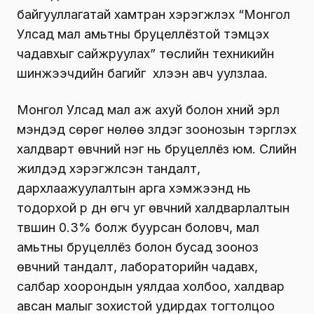
байгууллагатай хамтран хэрэгжүүлэх “Монгол
Улсад мал амьтны бруцеллёзтой тэмцэх
чадавхыг сайжруулах” төслийн техникийн
шинжээчдийн багийг хүлээн авч уулзлаа.
Монгол Улсад мал аж ахуй болон хүний эрүүл
мэндэд сөрөг нөлөө үзүүлдэг зоонозын тэргүүлэх
халдварт өвчний нэг нь бруцеллёз юм. Сүүлийн
жилүүдэд хэрэгжүүлсэн тандалт,
дархлаажуулалтын арга хэмжээнүүд нь
тодорхой үр дүн өгч уг өвчний халдварлалтын
түвшин 0.3% болж буурсан боловч, мал
амьтны бруцеллёз болон бусад зооноз
өвчний тандалт, лабораторийн чадавх,
салбар хоорондын уялдаа холбоо, халдвар
авсан малыг зохистой удирдах тогтолцоо