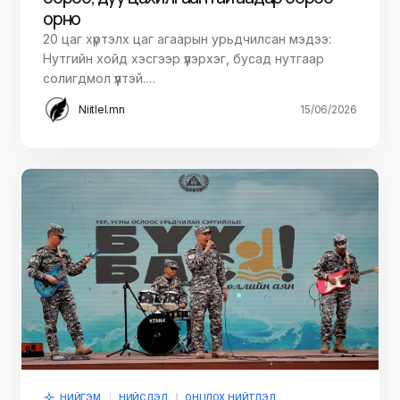
орно
20 цаг хүртэлх цаг агаарын урьдчилсан мэдээ:
Нутгийн хойд хэсгээр үүлэрхэг, бусад нутгаар
солигдмол үүлтэй.…
Niitlel.mn
15/06/2026
НИЙГЭМ
НИЙСЛЭЛ
ОНЦЛОХ НИЙТЛЭЛ