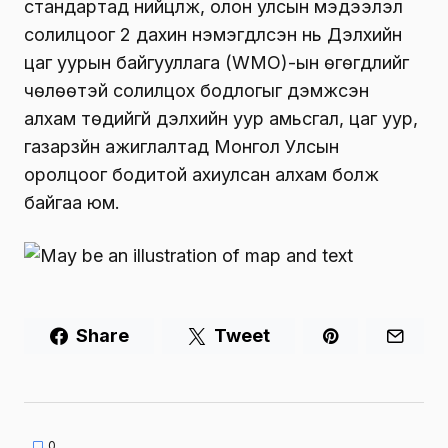
стандартад нийцүүлж, олон улсын мэдээлэл
солилцоог 2 дахин нэмэгдүүлсэн нь Дэлхийн
цаг уурын байгууллага (WMO)-ын өгөгдлийг
чөлөөтэй солилцох бодлогыг дэмжсэн
алхам төдийгүй дэлхийн уур амьсгал, цаг уур,
газарзүйн ажиглалтад Монгол Улсын
оролцоог бодитой ахиулсан алхам болж
байгаа юм.
Share
Tweet
0