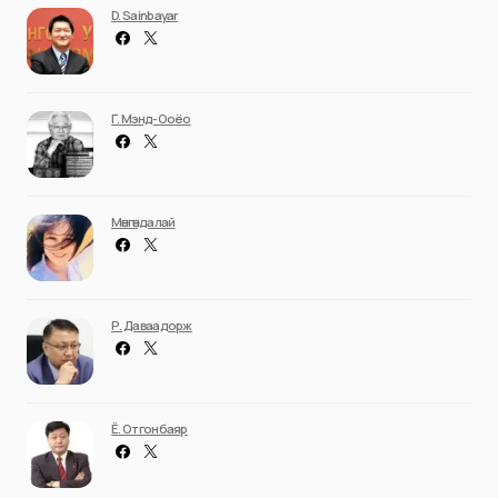
D. Sainbayar
Г. Мэнд-Ооёо
Мөнгөндалай
Р. Даваадорж
Ё. Отгонбаяр