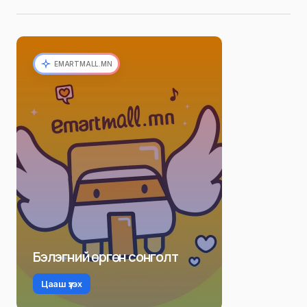
EMARTMALL.MN
Бэлэгний өргөн сонголт
Цааш үзэх