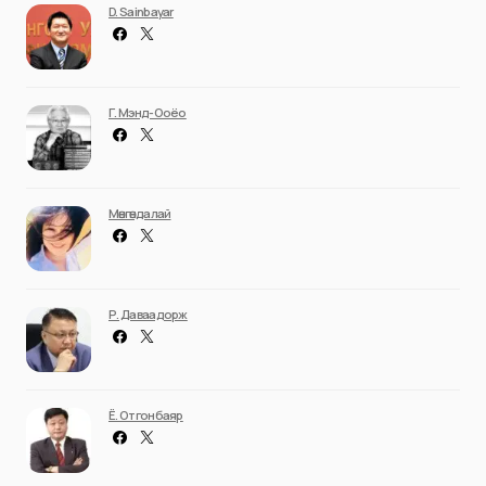
D. Sainbayar
Г. Мэнд-Ооёо
Мөнгөндалай
Р. Даваадорж
Ё. Отгонбаяр