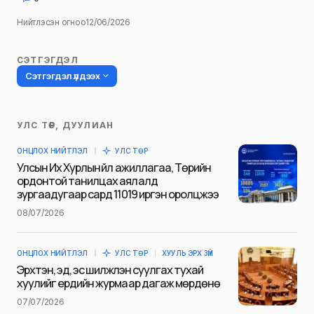
Нийтлэсэн огноо
12/06/2026
СЭТГЭГДЭЛ
Сэтгэгдэл үлдээх
УЛС ТӨР, ДУУЛИАН
Таны имэйл хаягийг нийтлэхгүй.
ОНЦЛОХ НИЙТЛЭЛ
УЛС ТӨР
Шаардлагатай талбаруудыг
*
гэж
Улсын Их Хурлын үйл ажиллагаа, Төрийн
тэмдэглэсэн
ордонтой танилцах аялалд
зургаадугаар сард 11019 иргэн оролцжээ
Name
*
08/07/2026
ОНЦЛОХ НИЙТЛЭЛ
УЛС ТӨР
ХУУЛЬ ЭРХ ЗҮЙ
E-mail
*
Эрхтэн, эд, эс шилжүүлэн суулгах тухай
хуулийг ердийн журмаар дагаж мөрдөнө
07/07/2026