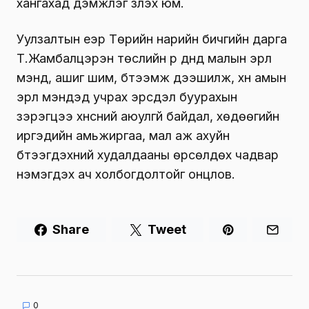
хангахад дэмжлэг үзүүлэх юм.
Уулзалтын үеэр Төрийн нарийн бичгийн дарга
Т.Жамбалцэрэн төслийн үр дүнд малын эрүүл
мэнд, ашиг шим, бүтээмж дээшилж, хүн амын
эрүүл мэндэд учрах эрсдэл буурахын
зэрэгцээ хүнсний аюулгүй байдал, хөдөөгийн
иргэдийн амьжиргаа, мал аж ахуйн
бүтээгдэхүүний худалдааны өрсөлдөх чадвар
нэмэгдэх ач холбогдолтойг онцлов.
Share
Tweet
0