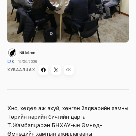
Niitlel.mn
0
12/06/2026
ХУВААЛЦАХ
Хүнс, хөдөө аж ахуй, хөнгөн үйлдвэрийн яамны
Төрийн нарийн бичгийн дарга
Т.Жамбалцэрэн БНХАУ-ын Өмнөд-
Өмнөдийн хамтын ажиллагааны