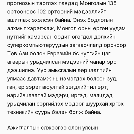
прогнозын тэргүүлэх төвүүдэд Монголын 138
өртөөнөөс 102 өртөөний мэдээллийг
ашиглаж эхэлсэн байна. Энэхүү бодлогын
алхмыг хэрэгжүүлж, Монгол орны өргөн уудам
нутгийг хамарсан бодит өгөгдөл дэлхийн
суперкомпьютеруудын загварчлалд орсноор
Төв Ази болон Евразийн бүс нутгийн цаг
агаарын урьдчилсан мэдээний чанар эрс
дээшилнэ. Уур амьсгалын өөрчлөлтийн
улмаас давтамж нь нэмэгдэх болсон зуд,
ган, үер зэрэг аюултай үзэгдлийг илүү эрт,
нарийвчлалтай мэдэрч, иргэд, малчдад
урьдчилан сэргийлэх мэдээг шуурхай хүргэх
техникийн суурь бэлэн болж байна.
Ажиглалтын сүлжээгээ олон улсын