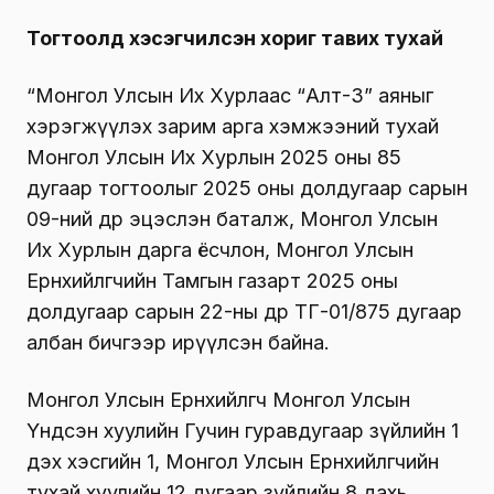
Т
огтоолд хэсэгчилсэн хориг тавих тухай
“Монгол Улсын Их Хурлаас “Алт-3” аяныг
хэрэгжүүлэх зарим арга хэмжээний тухай
Монгол Улсын Их Хурлын 2025 оны 85
дугаар тогтоолыг 2025 оны долдугаар сарын
09-ний өдөр эцэслэн баталж, Монгол Улсын
Их Хурлын дарга ёсчлон, Монгол Улсын
Ерөнхийлөгчийн Тамгын газарт 2025 оны
долдугаар сарын 22-ны өдөр ТГ-01/875 дугаар
албан бичгээр ирүүлсэн байна.
Монгол Улсын Ерөнхийлөгч Монгол Улсын
Үндсэн хуулийн Гучин гуравдугаар зүйлийн 1
дэх хэсгийн 1, Монгол Улсын Ерөнхийлөгчийн
тухай хуулийн 12 дугаар зүйлийн 8 дахь