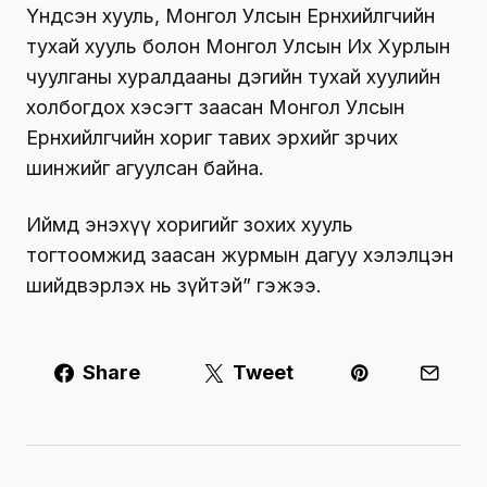
Үндсэн хууль, Монгол Улсын Ерөнхийлөгчийн
тухай хууль болон Монгол Улсын Их Хурлын
чуулганы хуралдааны дэгийн тухай хуулийн
холбогдох хэсэгт заасан Монгол Улсын
Ерөнхийлөгчийн хориг тавих эрхийг зөрчих
шинжийг агуулсан байна.
Иймд энэхүү хоригийг зохих хууль
тогтоомжид заасан журмын дагуу хэлэлцэн
шийдвэрлэх нь зүйтэй” гэжээ.
Share
Tweet