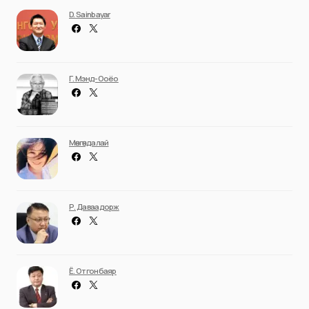
D. Sainbayar
Г. Мэнд-Ооёо
Мөнгөндалай
Р. Даваадорж
Ё. Отгонбаяр