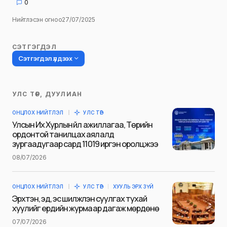
0
Нийтлэсэн огноо
27/07/2025
СЭТГЭГДЭЛ
Сэтгэгдэл үлдээх
УЛС ТӨР, ДУУЛИАН
Таны имэйл хаягийг нийтлэхгүй.
ОНЦЛОХ НИЙТЛЭЛ
УЛС ТӨР
Шаардлагатай талбаруудыг
*
гэж
Улсын Их Хурлын үйл ажиллагаа, Төрийн
тэмдэглэсэн
ордонтой танилцах аялалд
зургаадугаар сард 11019 иргэн оролцжээ
Name
*
08/07/2026
ОНЦЛОХ НИЙТЛЭЛ
УЛС ТӨР
ХУУЛЬ ЭРХ ЗҮЙ
E-mail
*
Эрхтэн, эд, эс шилжүүлэн суулгах тухай
хуулийг ердийн журмаар дагаж мөрдөнө
07/07/2026