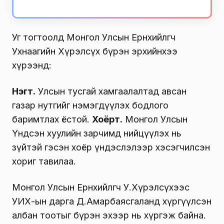
Уг тогтоолд Монгол Улсын Ерөнхийлөгч
Ухнаагийн Хүрэлсүх бүрэн эрхийнхээ
хүрээнд:
Нэгт.
Улсын тусгай хамгаалалтад авсан
газар нутгийг нэмэгдүүлэх бодлого
баримтлах ёстой.
Хоёрт.
Монгол Улсын
Үндсэн хуулийн зарчимд нийцүүлэх нь
зүйтэй гэсэн хоёр үндэслэлээр хэсэгчилсэн
хориг тавилаа.
Монгол Улсын Ерөнхийлөгч У.Хүрэлсүхээс
УИХ-ын дарга Д.Амарбаясгаланд хүргүүлсэн
албан тоотыг бүрэн эхээр нь хүргэж байна.