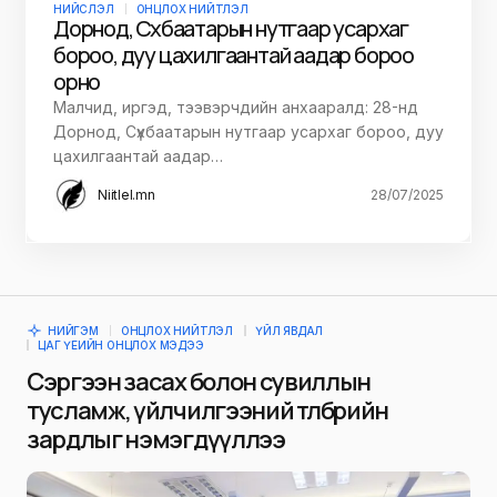
НИЙСЛЭЛ
ОНЦЛОХ НИЙТЛЭЛ
Дорнод, Сүхбаатарын нутгаар усархаг
бороо, дуу цахилгаантай аадар бороо
орно
Малчид, иргэд, тээвэрчдийн анхааралд: 28-нд
Дорнод, Сүхбаатарын нутгаар усархаг бороо, дуу
цахилгаантай аадар…
Niitlel.mn
28/07/2025
НИЙГЭМ
ОНЦЛОХ НИЙТЛЭЛ
ҮЙЛ ЯВДАЛ
ЦАГ ҮЕИЙН ОНЦЛОХ МЭДЭЭ
Сэргээн засах болон сувиллын
тусламж, үйлчилгээний төлбөрийн
зардлыг нэмэгдүүллээ