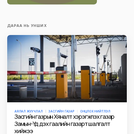
ДАРАА НЬ УНШИХ
АЯЛАЛ ЖУУЧЛАЛ
ЗАСГИЙН ГАЗАР
ОНЦЛОХ НИЙТЛЭЛ
Засгийн газрын Хяналт хэрэгжүүлэх газар
Замын-Үүд дэх гаалийн газарт шалгалт
хийжээ