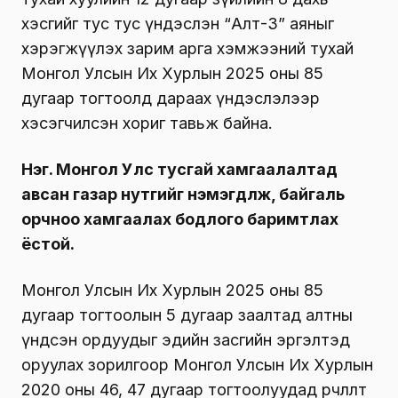
хэсгийг тус тус үндэслэн “Алт-3” аяныг
хэрэгжүүлэх зарим арга хэмжээний тухай
Монгол Улсын Их Хурлын 2025 оны 85
дугаар тогтоолд дараах үндэслэлээр
хэсэгчилсэн хориг тавьж байна.
Нэг. Монгол Улс тусгай хамгаалалтад
авсан газар нутгийг нэмэгдүүлж, байгаль
орчноо хамгаалах бодлого баримтлах
ёстой.
Монгол Улсын Их Хурлын 2025 оны 85
дугаар тогтоолын 5 дугаар заалтад алтны
үндсэн ордуудыг эдийн засгийн эргэлтэд
оруулах зорилгоор Монгол Улсын Их Хурлын
2020 оны 46, 47 дугаар тогтоолуудад өөрчлөлт