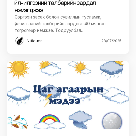
үйлчилгээний төлбөрийн зардал
нэмэгджээ
Сэргээн засах болон сувиллын тусламж,
үйлчилгээний төлбөрийн зардлыг 40 мянган
төгрөгөөр нэмжээ. Тодруулбал…
Niitlel.mn
28/07/2025