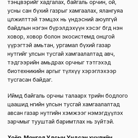
тэнцвэрийг хадгалах, байгаль орчин, ой,
усны сан бүхий газрыг хамгаалах, ялангуяа
цөлжилттэй тэмцэх нь үндэсний аюулгүй
байдлын нэгэн бүрэлдэхүүн хэсэг бөгөөд нэн
ховор, ховор болон экосистемд онцгой
үүрэгтэй амьтан, ургамал бүхий газар
нутгийг улсын тусгай хамгаалалтад авч,
тэдгээрийн амьдрах орчныг тэтгэхэд
биотехникийн аргыг түлхүү хэрэглэхээр
тусгасан байдаг.
Иймд байгаль орчны талаарх төрийн бодлого
цаашид өнөөгийн улсын тусгай хамгаалалтад
авсан газар нутгийн хэмжээг нэмэгдүүлэх
зарчмыг тууштай баримтлах нь зүйтэй.
Хоёр. Монгол Улсын Үндсэн хуулийн