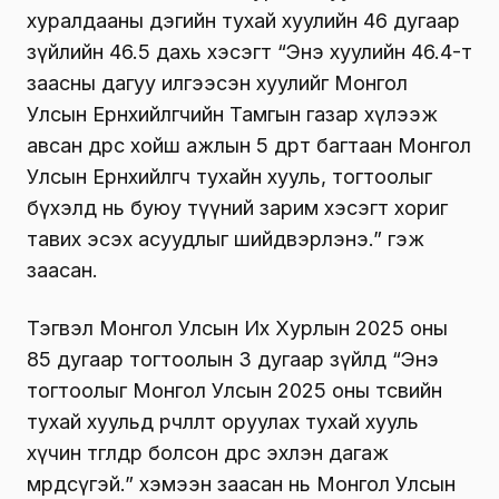
хуралдааны дэгийн тухай хуулийн 46 дугаар
зүйлийн 46.5 дахь хэсэгт “Энэ хуулийн 46.4-т
заасны дагуу илгээсэн хуулийг Монгол
Улсын Ерөнхийлөгчийн Тамгын газар хүлээж
авсан өдрөөс хойш ажлын 5 өдөрт багтаан Монгол
Улсын Ерөнхийлөгч тухайн хууль, тогтоолыг
бүхэлд нь буюу түүний зарим хэсэгт хориг
тавих эсэх асуудлыг шийдвэрлэнэ.” гэж
заасан.
Тэгвэл Монгол Улсын Их Хурлын 2025 оны
85 дугаар тогтоолын 3 дугаар зүйлд “Энэ
тогтоолыг Монгол Улсын 2025 оны төсвийн
тухай хуульд өөрчлөлт оруулах тухай хууль
хүчин төгөлдөр болсон өдрөөс эхлэн дагаж
мөрдсүгэй.” хэмээн заасан нь Монгол Улсын