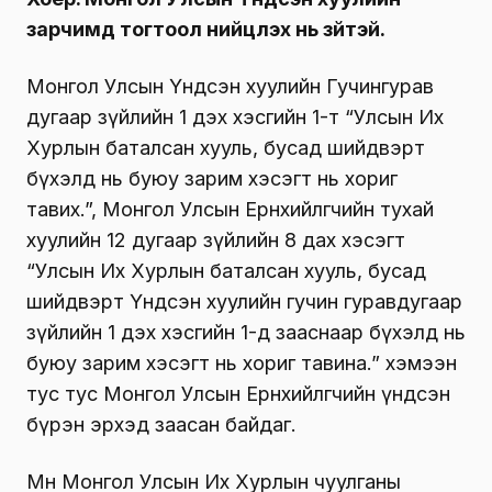
зарчимд тогтоол нийцүүлэх нь зүйтэй.
Монгол Улсын Үндсэн хуулийн Гучингурав
дугаар зүйлийн 1 дэх хэсгийн 1-т “Улсын Их
Хурлын баталсан хууль, бусад шийдвэрт
бүхэлд нь буюу зарим хэсэгт нь хориг
тавих.”, Монгол Улсын Ерөнхийлөгчийн тухай
хуулийн 12 дугаар зүйлийн 8 дах хэсэгт
“Улсын Их Хурлын баталсан хууль, бусад
шийдвэрт Үндсэн хуулийн гучин гуравдугаар
зүйлийн 1 дэх хэсгийн 1-д зааснаар бүхэлд нь
буюу зарим хэсэгт нь хориг тавина.” хэмээн
тус тус Монгол Улсын Ерөнхийлөгчийн үндсэн
бүрэн эрхэд заасан байдаг.
Мөн Монгол Улсын Их Хурлын чуулганы