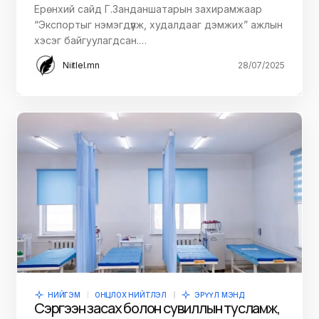
Ерөнхий сайд Г.Занданшатарын захирамжаар
“Экспортыг нэмэгдүүлж, худалдааг дэмжих” ажлын
хэсэг байгуулагдсан.…
Niitlel.mn
28/07/2025
НИЙГЭМ
ОНЦЛОХ НИЙТЛЭЛ
ЭРҮҮЛ МЭНД
Сэргээн засах болон сувиллын тусламж,