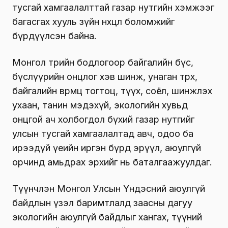
тусгай хамгаалалттай газар нутгийн хэмжээг
багасгах хууль зүйн нөхцөл боломжийг
бүрдүүлсэн байна.
Монгол төрийн бодлогоор байгалийн бүс,
бүслүүрийн онцлог хэв шинж, унаган төрх,
байгалийн өвөрмөц тогтоц, түүх, соёл, шинжлэх
ухаан, танин мэдэхүй, экологийн хувьд
онцгой ач холбогдол бүхий газар нутгийг
улсын тусгай хамгаалалтад авч, одоо ба
ирээдүй үеийн иргэн бүрд эрүүл, аюулгүй
орчинд амьдрах эрхийг нь баталгаажуулдаг.
Түүнчлэн Монгол Улсын Үндэсний аюулгүй
байдлын үзэл баримтлалд заасны дагуу
экологийн аюулгүй байдлыг хангах, түүний