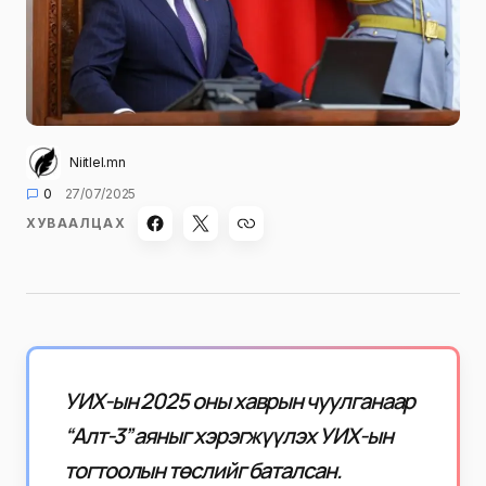
Niitlel.mn
0
27/07/2025
ХУВААЛЦАХ
УИХ-ын 2025 оны хаврын чуулганаар
“Алт-3” аяныг хэрэгжүүлэх УИХ-ын
тогтоолын төслийг баталсан.