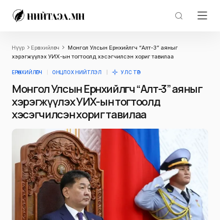
Нүүр
Ерөнхийлөгч
Монгол Улсын Ерөнхийлөгч “Алт-3” аяныг
хэрэгжүүлэх УИХ-ын тогтоолд хэсэгчилсэн хориг тавилаа
ЕРӨНХИЙЛӨГЧ
ОНЦЛОХ НИЙТЛЭЛ
УЛС ТӨР
Монгол Улсын Ерөнхийлөгч “Алт-3” аяныг
хэрэгжүүлэх УИХ-ын тогтоолд
хэсэгчилсэн хориг тавилаа