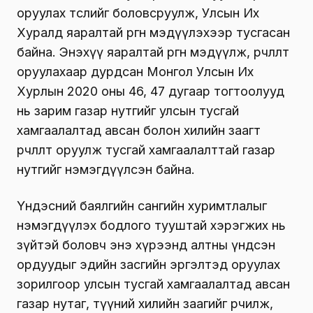
оруулах төслийг боловсруулж, Улсын Их
Хуралд яаралтай өргөн мэдүүлэхээр тусгасан
байна. Энэхүү яаралтай өргөн мэдүүлж, өөрчлөлт
оруулахаар дурдсан Монгол Улсын Их
Хурлын 2020 оны 46, 47 дугаар тогтоолууд
нь зарим газар нутгийг улсын тусгай
хамгаалалтад авсан болон хилийн заагт
өөрчлөлт оруулж тусгай хамгаалалттай газар
нутгийг нэмэгдүүлсэн байна.
Үндэсний баялгийн сангийн хуримтлалыг
нэмэгдүүлэх бодлого тууштай хэрэгжих нь
зүйтэй боловч энэ хүрээнд алтны үндсэн
ордуудыг эдийн засгийн эргэлтэд оруулах
зорилгоор улсын тусгай хамгаалалтад авсан
газар нутаг, түүний хилийн заагийг өөрчилж,