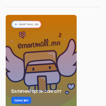
EMARTMALL.MN
Бэлэгний өргөн сонголт
Цааш үзэх