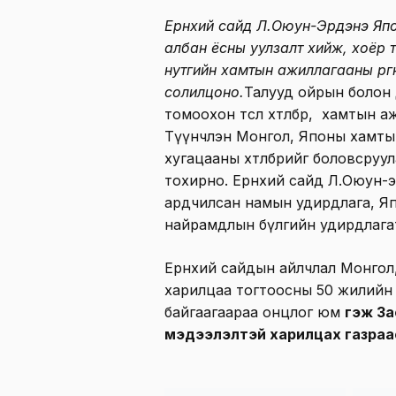
Ерөнхий сайд Л.Оюун-Эрдэнэ Япо
албан ёсны уулзалт хийж, хоёр 
нутгийн хамтын ажиллагааны өрг
солилцоно.
Талууд ойрын болон
томоохон төсөл хөтөлбөр, хамтын
Түүнчлэн Монгол, Японы хамты
хугацааны хөтөлбөрийг боловсруу
тохирно. Ерөнхий сайд Л.Оюун-
ардчилсан намын удирдлага, Я
найрамдлын бүлгийн удирдлагат
Ерөнхий сайдын айлчлал Монго
харилцаа тогтоосны 50 жилийн
байгаагаараа онцлог юм
гэж За
мэдээлэлтэй харилцах газраа