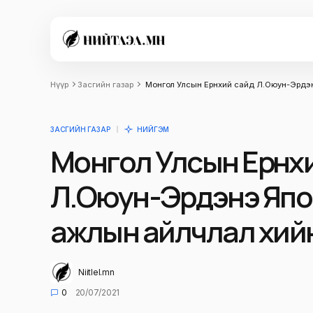
Нүүр
Засгийн газар
Монгол Улсын Ерөнхий сайд Л.Оюун-Эрдэ
ЗАСГИЙН ГАЗАР
НИЙГЭМ
Монгол Улсын Ерөнх
Л.Оюун-Эрдэнэ Япо
ажлын айлчлал хий
Niitlel.mn
0
20/07/2021