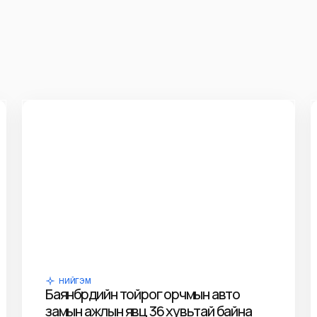
НИЙГЭМ
Баянбүрдийн тойрог орчмын авто
замын ажлын явц 36 хувьтай байна