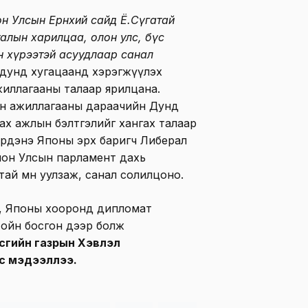
н Улсын Ерөнхий сайд Ё.Сүгатай
талын харилцаа, олон улс, бүс
өн хүрээтэй асуудлаар санал
 дунд хугацаанд хэрэгжүүлэх
 ажиллагааны талаар ярилцана.
н ажиллагааны дараачийн Дунд
лах ажлын бэлтгэлийг хангах талаар
эрдэнэ Японы эрх баригч Либерал
пон Улсын парламент дахь
ай мөн уулзаж, санал солилцоно.
л, Японы хооронд дипломат
 ойн босгон дээр болж
сгийн газрын Хэвлэл
с мэдээллээ.