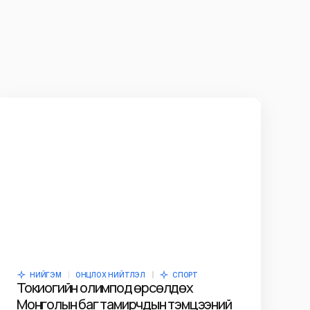
НИЙГЭМ
ОНЦЛОХ НИЙТЛЭЛ
СПОРТ
Токиогийн олимпод өрсөлдөх
Монголын баг тамирчдын тэмцээний