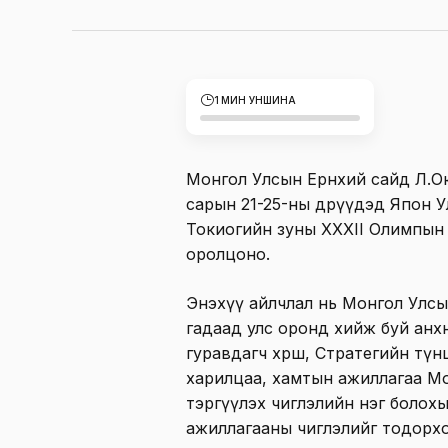
1 МИН УНШИНА
Монгол Улсын Ерөнхий сайд Л.О
сарын 21-25-ны өдрүүдэд Япон 
Токиогийн зуны XXXII Олимпын
оролцоно.
Энэхүү айлчлал нь Монгол Улс
гадаад улс оронд хийж буй анхны
гуравдагч хөрш, Стратегийн түн
харилцаа, хамтын ажиллагаа М
тэргүүлэх чиглэлийн нэг боло
ажиллагааны чиглэлийг тодорх