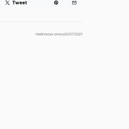
Tweet
Нийтлэсэн огноо
20/07/2021
ж
E-mail
*