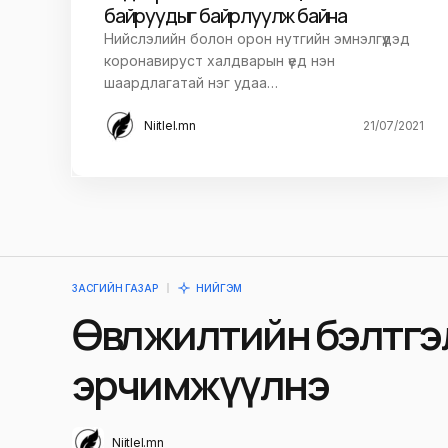
байруудыг байрлуулж байна
Нийслэлийн болон орон нутгийн эмнэлгүүдэд
коронавируст халдварын үед нэн
шаардлагатай нэг удаа…
Niitlel.mn
21/07/2021
ЗАСГИЙН ГАЗАР
НИЙГЭМ
Өвөлжилтийн бэлтгэ
эрчимжүүлнэ
Niitlel.mn