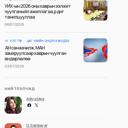
УИХ-ын 2026 оны хаврын ээлжит
чуулганы үйл ажиллагаа, үр дүнг
танилцууллаа
06/07/2026
УЛС ТӨР
ЦАГ ҮЕИЙН ОНЦЛОХ МЭДЭЭ
АН санаачилж, МАН
замхруулсаар хаврын чуулган
өндөрлөлөө
03/07/2026
НИЙТЛЭЛЧИД
Adiya Idea
D. Sainbayar