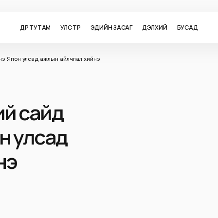
ӨДӨР ТУТАМ
УЛС ТӨР
ЭДИЙН ЗАСАГ
ДЭЛХИЙ
БУСАД
нэ Япон улсад ажлын айлчлал хийнэ
ий сайд
н улсад
нэ