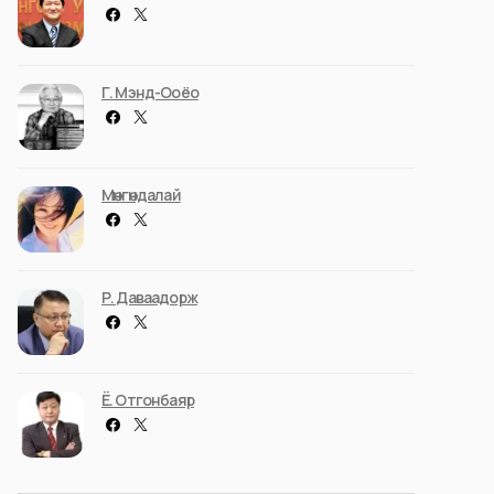
Г. Мэнд-Ооёо
Мөнгөндалай
Р. Даваадорж
Ё. Отгонбаяр