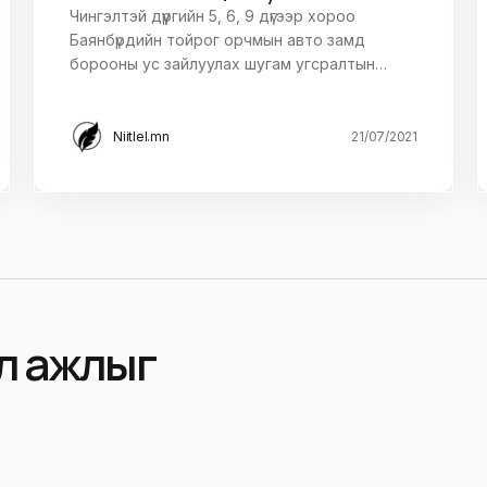
Чингэлтэй дүүргийн 5, 6, 9 дүгээр хороо
Баянбүрдийн тойрог орчмын авто замд
борооны ус зайлуулах шугам угсралтын…
Niitlel.mn
21/07/2021
л ажлыг