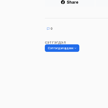
Share
0
СЭТГЭГДЭЛ
Сэтгэгдэл үлдээх
Таны имэйл хаягийг нийтлэхгүй.
Шаардлагатай талбаруудыг
*
гэ
тэмдэглэсэн
Name
*