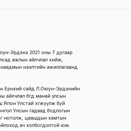
юун-Эрдэнэ 2021 оны 7 дугаар
Улсад ажлын айлчлал хийж,
 наадмын нээлтийн ажиллагаанд
ын Ерөнхий сайд Л.Оюун-Эрдэнийн
 айлчлал бөгөөд манай улсын
ш Япон Улстай хөгжүүлж буй
онгол Улсын гадаад бодлогын
хыг нотолж, цаашдын хамтын
ойлоход ач холбогдолтой юм.