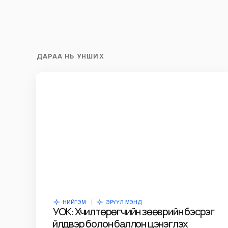
ДАРАА НЬ УНШИХ
НИЙГЭМ
ЭРҮҮЛ МЭНД
УОК: Хүчилтөрөгчийн зөөврийн бэсрэг
үйлдвэр болон баллон цэнэглэх