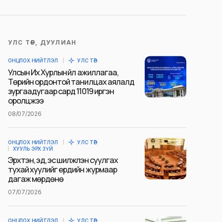
УЛС ТӨР, ДУУЛИАН
ОНЦЛОХ НИЙТЛЭЛ
УЛС ТӨР
Улсын Их Хурлын үйл ажиллагаа,
Төрийн ордонтой танилцах аялалд
зургаадугаар сард 11019 иргэн
оролцжээ
08/07/2026
ОНЦЛОХ НИЙТЛЭЛ
УЛС ТӨР
ХУУЛЬ ЭРХ ЗҮЙ
Эрхтэн, эд, эс шилжүүлэн суулгах
тухай хуулийг ердийн журмаар
дагаж мөрдөнө
07/07/2026
ОНЦЛОХ НИЙТЛЭЛ
УЛС ТӨР