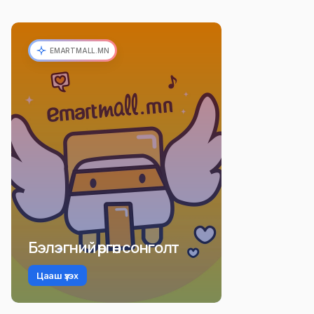
EMARTMALL.MN
Бэлэгний өргөн сонголт
Цааш үзэх