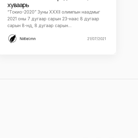
хуваарь
“Токио-2020” Зуны XXXII олимпын наадмыг
2021 оны 7 дугаар сарын 23-наас 8 дугаар
сарын 8-нд, 8 дугаар сарын…
Niitlel.mn
21/07/2021