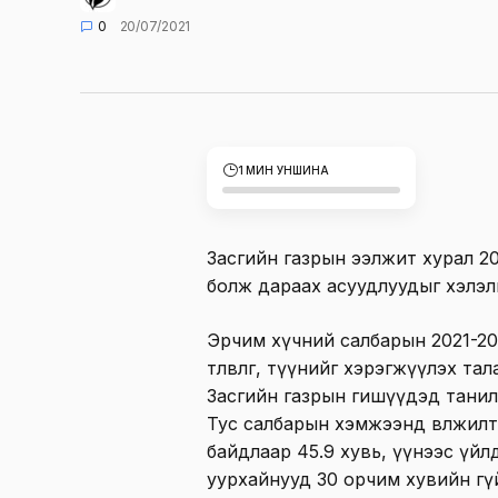
0
20/07/2021
1 МИН УНШИНА
Засгийн газрын ээлжит хурал 2
болж дараах асуудлуудыг хэлэ
Эрчим хүчний салбарын 2021-202
төлөвлөгөө, түүнийг хэрэгжүүлэх 
Засгийн газрын гишүүдэд танил
Тус салбарын хэмжээнд өвөлжил
байдлаар 45.9 хувь, үүнээс үйл
уурхайнууд 30 орчим хувийн гү