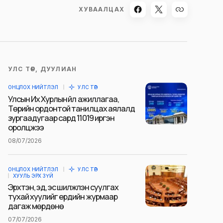
ХУВААЛЦАХ
УЛС ТӨР, ДУУЛИАН
ОНЦЛОХ НИЙТЛЭЛ
УЛС ТӨР
Улсын Их Хурлын үйл ажиллагаа,
Төрийн ордонтой танилцах аялалд
зургаадугаар сард 11019 иргэн
оролцжээ
08/07/2026
ОНЦЛОХ НИЙТЛЭЛ
УЛС ТӨР
ХУУЛЬ ЭРХ ЗҮЙ
Эрхтэн, эд, эс шилжүүлэн суулгах
тухай хуулийг ердийн журмаар
дагаж мөрдөнө
07/07/2026