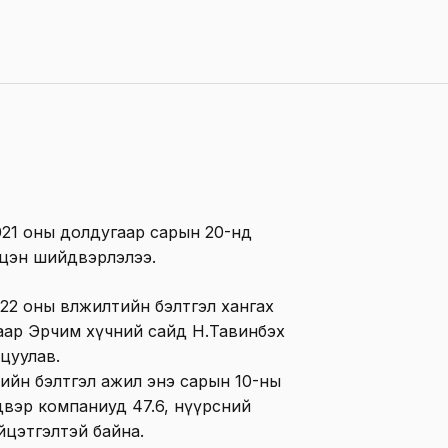
021 оны долдугаар сарын 20-нд
лцэн шийдвэрлэлээ.
2 оны өвөлжилтийн бэлтгэл хангах
талаар Эрчим хүчний сайд Н.Тавинбэх
цуулав.
тийн бэлтгэл ажил энэ сарын 10-ны
двэр компаниуд 47.6, нүүрсний
йцэтгэлтэй байна.