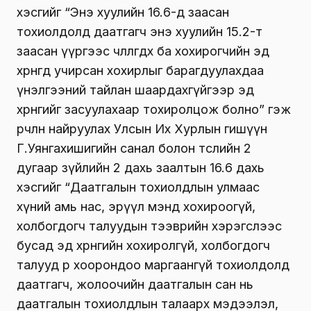
хэсгийг “Энэ хуулийн 16.6-д заасан
тохиолдолд даатгагч энэ хуулийн 15.2-т
заасан үүргээс чөлөөлөгдөх ба хохирогчийн эд
хөрөнгөд учирсан хохирлыг барагдуулахдаа
үнэлгээний тайлан шаардахгүйгээр эд
хөрөнгийг засуулахаар тохиролцож болно” гэж
өөрчлөн найруулах Улсын Их Хурлын гишүүн
Г.Уянгахишигийн санал болон төслийн 2
дугаар зүйлийн 2 дахь заалтын 16.6 дахь
хэсгийг “Даатгалын тохиолдлын улмаас
хүний амь нас, эрүүл мэнд хохироогүй,
холбогдогч талуудын тээврийн хэрэгслээс
бусад эд хөрөнгийн хохиролгүй, холбогдогч
талууд өөр хоорондоо маргаангүй тохиолдолд
даатгагч, жолоочийн даатгалын сан нь
даатгалын тохиолдлын талаарх мэдээлэл,