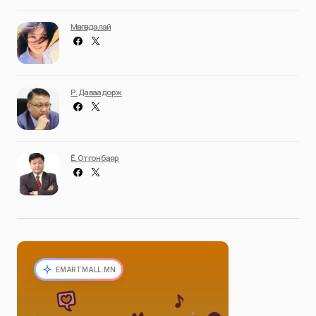
Мөнгөндалай
Р. Даваадорж
Ё. Отгонбаяр
EMARTMALL.MN