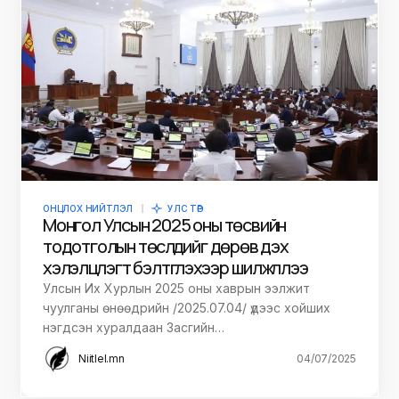
ОНЦЛОХ НИЙТЛЭЛ
УЛС ТӨР
Монгол Улсын 2025 оны төсвийн
тодотголын төслүүдийг дөрөв дэх
хэлэлцүүлэгт бэлтгүүлэхээр шилжүүллээ
Улсын Их Хурлын 2025 оны хаврын ээлжит
чуулганы өнөөдрийн /2025.07.04/ үдээс хойших
нэгдсэн хуралдаан Засгийн…
Niitlel.mn
04/07/2025