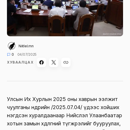
Niitlel.mn
0
04/07/2025
ХУВААЛЦАХ
Улсын Их Хурлын 2025 оны хаврын ээлжит
чуулганы өнөөдрийн /2025.07.04/ үдээс хойших
нэгдсэн хуралдаанаар Нийслэл Улаанбаатар
хотын замын хөдөлгөөний түгжрэлийг бууруулах,