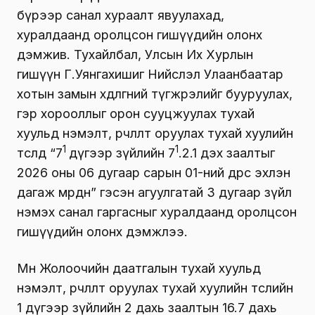
бүрээр санал хураалт явуулахад,
хуралдаанд оролцсон гишүүдийн олонх
дэмжив. Тухайлбал, Улсын Их Хурлын
гишүүн Г.Уянгахишиг Нийслэл Улаанбаатар
хотын замын хөдөлгөөний түгжрэлийг бууруулах,
гэр хорооллыг орон сууцжуулах тухай
хуульд нэмэлт, өөрчлөлт оруулах тухай хуулийн
1
1
төсөлд “7
дүгээр зүйлийн 7
.2.1 дэх заалтыг
2026 оны 06 дугаар сарын 01-ний өдрөөс эхлэн
дагаж мөрдөнө” гэсэн агуулгатай 3 дугаар зүйл
нэмэх санал гаргасныг хуралдаанд оролцсон
гишүүдийн олонх дэмжлээ.
Мөн Жолоочийн даатгалын тухай хуульд
нэмэлт, өөрчлөлт оруулах тухай хуулийн төслийн
1 дүгээр зүйлийн 2 дахь заалтын 16.7 дахь