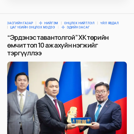
ЗАСГИЙН ГАЗАР
НИЙГЭМ
ОНЦЛОХ НИЙТЛЭЛ
ҮЙЛ ЯВДАЛ
ЦАГ ҮЕИЙН ОНЦЛОХ МЭДЭЭ
ЭДИЙН ЗАСАГ
“Эрдэнэс тавантолгой” ХК төрийн
өмчит топ 10 аж ахуйн нэгжийг
тэргүүллээ