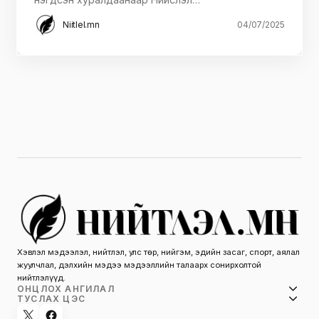
Niitlel.mn
04/07/2025
Хэвлэл мэдээлэл, нийтлэл, улс төр, нийгэм, эдийн засаг, спорт, аялал
жуулчлал, дэлхийн мэдээ мэдээллийн талаарх сонирхолтой
нийтлэлүүд.
ОНЦЛОХ АНГИЛАЛ
ТУСЛАХ ЦЭС