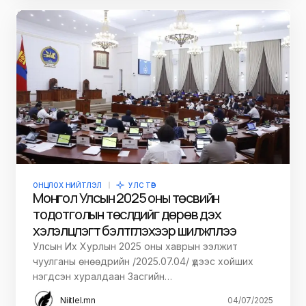
ОНЦЛОХ НИЙТЛЭЛ
УЛС ТӨР
Монгол Улсын 2025 оны төсвийн
тодотголын төслүүдийг дөрөв дэх
хэлэлцүүлэгт бэлтгүүлэхээр шилжүүллээ
Улсын Их Хурлын 2025 оны хаврын ээлжит
чуулганы өнөөдрийн /2025.07.04/ үдээс хойших
нэгдсэн хуралдаан Засгийн…
Niitlel.mn
04/07/2025