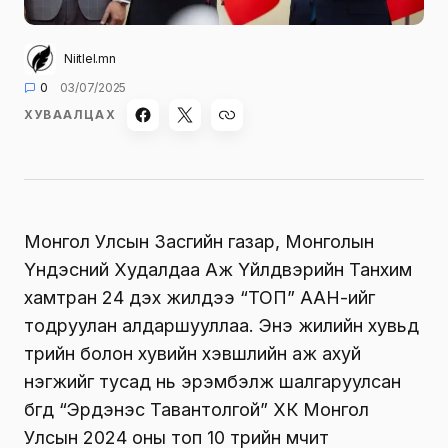
Niitlel.mn
0
03/07/2025
ХУВААЛЦАХ
Монгол Улсын Засгийн газар, Монголын
Үндэсний Худалдаа Аж Үйлдвэрийн Танхим
хамтран 24 дэх жилдээ “ТОП” ААН-ийг
тодруулан алдаршууллаа. Энэ жилийн хувьд
төрийн болон хувийн хэвшлийн аж ахуй
нэгжийг тусад нь эрэмбэлж шалгаруулсан
бөгөөд “Эрдэнэс Тавантолгой” ХК Монгол
Улсын 2024 оны топ 10 төрийн өмчит