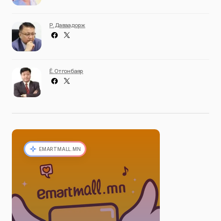
Р. Даваадорж
Ё. Отгонбаяр
EMARTMALL.MN