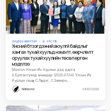
ОНЦЛОХ НИЙТЛЭЛ
УЛС ТӨР
Хүнсний бүтээгдэхүүний аюулгүй байдлыг
хангах тухай хуульд нэмэлт, өөрчлөлт
оруулах тухай хуулийн төсөл өргөн
мэдүүллээ
Монгол Улсын Их Хурлын дэд дарга
Х.Булгантуяад өнөөдөр (2025.07.04) Улсын Их
Хурлын гишүүн С.Лүндэг, С.Замира,…
Niitlel.mn
04/07/2025