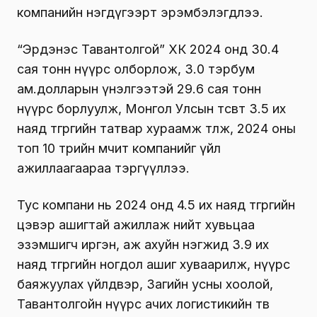
компанийн нэгдүгээрт эрэмбэлэгдлээ.
“Эрдэнэс Тавантолгой” ХК 2024 онд 30.4
сая тонн нүүрс олборлож, 3.0 тэрбум
ам.долларын үнэлгээтэй 29.6 сая тонн
нүүрс борлуулж, Монгол Улсын төсөвт 3.5 их
наяд төгрөгийн татвар хураамж төлж, 2024 оны
топ 10 төрийн өмчит компанийг үйл
ажиллаагаараа тэргүүллээ.
Тус компани нь 2024 онд 4.5 их наяд төгрөгийн
цэвэр ашигтай ажиллаж нийт хувьцаа
эзэмшигч иргэн, аж ахуйн нэгжид 3.9 их
наяд төгрөгийн ногдол ашиг хуваарилж, нүүрс
баяжуулах үйлдвэр, Загийн усны хоолой,
Тавантолгойн нүүрс ачих логистикийн төв