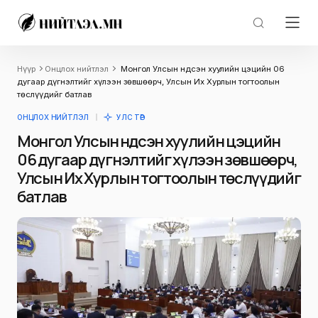
Нүүр
Онцлох нийтлэл
Монгол Улсын Үндсэн хуулийн цэцийн 06
дугаар дүгнэлтийг хүлээн зөвшөөрч, Улсын Их Хурлын тогтоолын
төслүүдийг батлав
ОНЦЛОХ НИЙТЛЭЛ
УЛС ТӨР
Монгол Улсын Үндсэн хуулийн цэцийн
06 дугаар дүгнэлтийг хүлээн зөвшөөрч,
Улсын Их Хурлын тогтоолын төслүүдийг
батлав