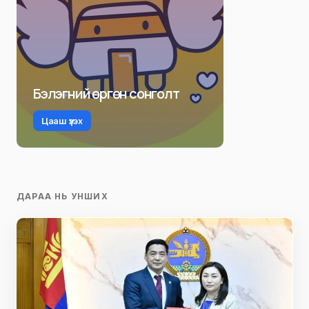
Бэлэгний өргөн сонголт
Цааш үзэх
ДАРАА НЬ УНШИХ