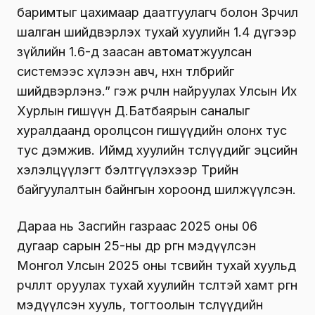
баримтыг цахимаар даатгуулагч болон Зөрчил
шалган шийдвэрлэх тухай хуулийн 1.4 дүгээр
зүйлийн 1.6-д заасан автоматжуулсан
системээс хүлээн авч, нөхөн төлбөрийг
шийдвэрлэнэ.” гэж өөрчлөн найруулах Улсын Их
Хурлын гишүүн Д.Батбаярын саналыг
хуралдаанд оролцсон гишүүдийн олонх тус
тус дэмжив. Иймд хуулийн төслүүдийг эцсийн
хэлэлцүүлэгт бэлтгүүлэхээр Төрийн
байгуулалтын байнгын хороонд шилжүүлсэн.
Дараа нь Засгийн газраас 2025 оны 06
дугаар сарын 25-ны өдөр өргөн мэдүүлсэн
Монгол Улсын 2025 оны төсвийн тухай хуульд
өөрчлөлт оруулах тухай хуулийн төсөлтэй хамт өргөн
мэдүүлсэн хууль, тогтоолын төслүүдийн