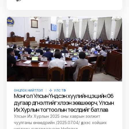
ОНЦЛОХ НИЙТЛЭЛ
УЛС ТӨР
Монгол Улсын Үндсэн хуулийн цэцийн 06
дугаар дүгнэлтийг хүлээн зөвшөөрч, Улсын
Их Хурлын тогтоолын төслүүдийг батлав
Улсын Их Хурлын 2025 оны хаврын ээлжит
чуулганы өнөөдрийн /2025.07.04/ үдээс хойших
нэгдсэн хуралдаанаар Нийслэл…