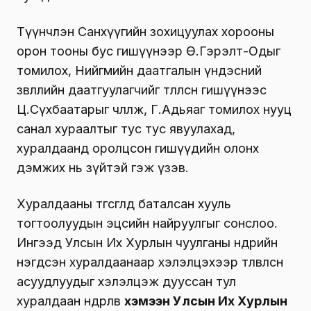
Түүнчлэн Санхүүгийн зохицуулах хорооны
орон тооны бус гишүүнээр Ө.Гэрэлт-Одыг
томилох, Нийгмийн даатгалын үндэсний
зөвлөлийн даатгуулагчийг төлөөлсөн гишүүнээс
Ц.Сүхбаатарыг чөлөөлж, Г.Адьяаг томилох нууц
санал хураалтыг тус тус явуулахад,
хуралдаанд оролцсон гишүүдийн олонх
дэмжих нь зүйтэй гэж үзэв.
Хуралдааны төгсгөлд баталсан хууль
тогтоолуудын эцсийн найруулгыг сонслоо.
Ингээд Улсын Их Хурлын чуулганы өнөөдрийн
нэгдсэн хуралдаанаар хэлэлцэхээр төлөвлөсөн
асуудлуудыг хэлэлцэж дууссан тул
хуралдаан өндөрлөв
хэмээн Улсын Их Хурлын