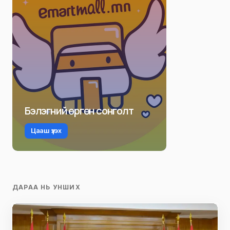
Бэлэгний өргөн сонголт
Цааш үзэх
ДАРАА НЬ УНШИХ