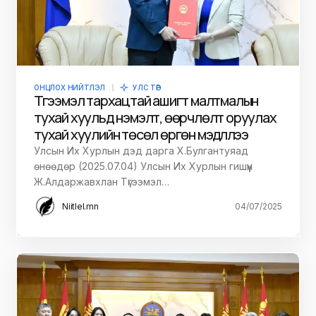
ОНЦЛОХ НИЙТЛЭЛ
УЛС ТӨР
Түгээмэл тархацтай ашигт малтмалын
тухай хуульд нэмэлт, өөрчлөлт оруулах
тухай хуулийн төсөл өргөн мэдүүллээ
Улсын Их Хурлын дэд дарга Х.Булгантуяад
өнөөдөр (2025.07.04) Улсын Их Хурлын гишүүн
Ж.Алдаржавхлан Түгээмэл…
Niitlel.mn
04/07/2025