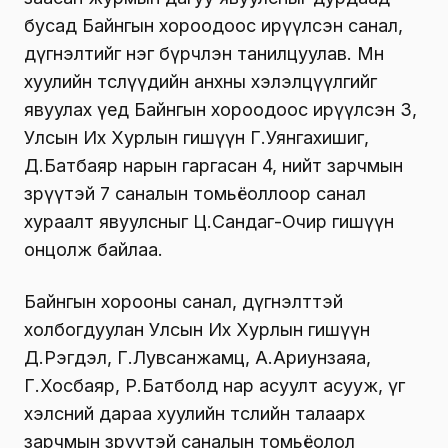
бусад Байнгын хороодоос ирүүлсэн санал,
дүгнэлтийг нэг бүрчлэн танилцуулав. Мөн
хуулийн төслүүдийн анхны хэлэлцүүлгийг
явуулах үед Байнгын хороодоос ирүүлсэн 3,
Улсын Их Хурлын гишүүн Г.Уянгахишиг,
Д.Батбаяр нарын гаргасан 4, нийт зарчмын
зөрүүтэй 7 саналын томьёоллоор санал
хураалт явуулсныг Ц.Сандаг-Очир гишүүн
онцолж байлаа.
Байнгын хорооны санал, дүгнэлттэй
холбогдуулан Улсын Их Хурлын гишүүн
Д.Рэгдэл, Г.Лувсанжамц, А.Ариунзаяа,
Г.Хосбаяр, Р.Батболд нар асуулт асууж, үг
хэлсний дараа хуулийн төслийн талаарх
зарчмын зөрүүтэй саналын томьёолол