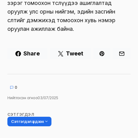
зэрэг томоохон төслүүдээ ашиглалтад
оруулж улс орны нийгэм, эдийн засгийн
өсөлтийг дэмжихэд томоохон хувь нэмэр
оруулан ажиллаж байна.
Share
Tweet
0
Нийтлэсэн огноо
03/07/2025
СЭТГЭГДЭЛ
Сэтгэгдэл үлдээх