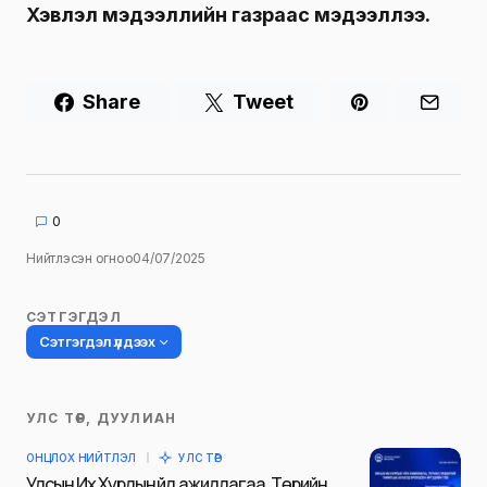
Хэвлэл мэдээллийн газраас мэдээллээ.
Share
Tweet
0
Нийтлэсэн огноо
04/07/2025
СЭТГЭГДЭЛ
Сэтгэгдэл үлдээх
УЛС ТӨР, ДУУЛИАН
Таны имэйл хаягийг нийтлэхгүй.
ОНЦЛОХ НИЙТЛЭЛ
УЛС ТӨР
Шаардлагатай талбаруудыг
*
гэж
Улсын Их Хурлын үйл ажиллагаа, Төрийн