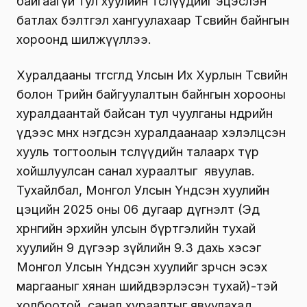
байгаагүй тул хуулийн төслүүдийг эцэслэн
батлах бэлтгэл хангуулахаар Төсвийн байнгын
хороонд шилжүүллээ.
Хуралдааны төгсгөлд Улсын Их Хурлын Төсвийн
болон Төрийн байгуулалтын байнгын хорооны
хуралдаантай байсан тул чуулганы өнөөдрийн
үдээс өмнөх нэгдсэн хуралдаанаар хэлэлцсэн
хууль тогтоолын төслүүдийн талаарх түр
хойшлуулсан санал хураалтыг явуулав.
Тухайлбал, Монгол Улсын Үндсэн хуулийн
цэцийн 2025 оны 06 дугаар дүгнэлт (Эд
хөрөнгийн эрхийн улсын бүртгэлийн тухай
хуулийн 9 дүгээр зүйлийн 9.3 дахь хэсэг
Монгол Улсын Үндсэн хуулийг зөрчсөн эсэх
маргааныг хянан шийдвэрлэсэн тухай)-тэй
холбоотой санал хураалтыг явуулахад,