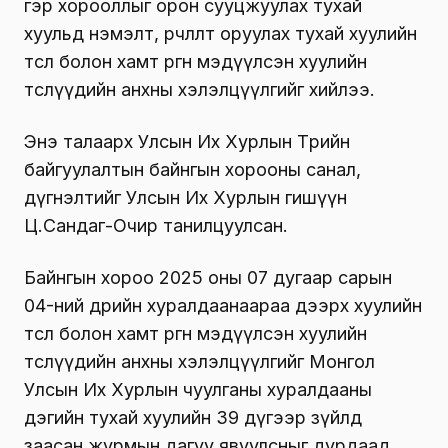
гэр хорооллыг орон сууцжуулах тухай
хуульд нэмэлт, өөрчлөлт оруулах тухай хуулийн
төсөл болон хамт өргөн мэдүүлсэн хуулийн
төслүүдийн анхны хэлэлцүүлгийг хийлээ.
Энэ талаарх Улсын Их Хурлын Төрийн
байгуулалтын байнгын хорооны санал,
дүгнэлтийг Улсын Их Хурлын гишүүн
Ц.Сандаг-Очир танилцуулсан.
Байнгын хороо 2025 оны 07 дугаар сарын
04-ний өдрийн хуралдаанаараа дээрх хуулийн
төсөл болон хамт өргөн мэдүүлсэн хуулийн
төслүүдийн анхны хэлэлцүүлгийг Монгол
Улсын Их Хурлын чуулганы хуралдааны
дэгийн тухай хуулийн 39 дүгээр зүйлд
заасан журмын дагуу явуулсныг дурдаад