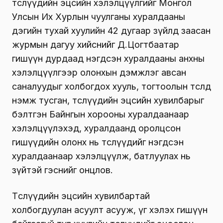
төслүүдийн эцсийн хэлэлцүүлгийг Монгол
Улсын Их Хурлын чуулганы хуралдааны
дэгийн тухай хуулийн 42 дугаар зүйлд заасан
журмын дагуу хийснийг Д.Цогтбаатар
гишүүн дурдаад нэгдсэн хуралдааны анхны
хэлэлцүүлгээр олонхын дэмжлэг авсан
саналуудыг холбогдох хууль, тогтоолын төсөлд
нэмж тусган, төслүүдийн эцсийн хувилбарыг
бэлтгэн Байнгын хорооны хуралдаанаар
хэлэлцүүлэхэд, хуралдаанд оролцсон
гишүүдийн олонх нь төслүүдийг нэгдсэн
хуралдаанаар хэлэлцүүлж, батлуулах нь
зүйтэй гэснийг онцлов.
Төслүүдийн эцсийн хувилбартай
холбогдуулан асуулт асууж, үг хэлэх гишүүн