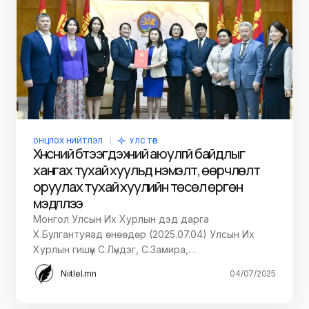
ОНЦЛОХ НИЙТЛЭЛ
УЛС ТӨР
Хүнсний бүтээгдэхүүний аюулгүй байдлыг
хангах тухай хуульд нэмэлт, өөрчлөлт
оруулах тухай хуулийн төсөл өргөн
мэдүүллээ
Монгол Улсын Их Хурлын дэд дарга
Х.Булгантуяад өнөөдөр (2025.07.04) Улсын Их
Хурлын гишүүн С.Лүндэг, С.Замира,…
Niitlel.mn
04/07/2025