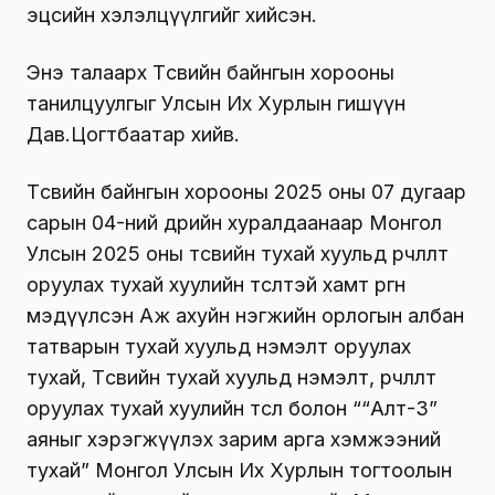
эцсийн хэлэлцүүлгийг хийсэн.
Энэ талаарх Төсвийн байнгын хорооны
танилцуулгыг Улсын Их Хурлын гишүүн
Дав.Цогтбаатар хийв.
Төсвийн байнгын хорооны 2025 оны 07 дугаар
сарын 04-ний өдрийн хуралдаанаар Монгол
Улсын 2025 оны төсвийн тухай хуульд өөрчлөлт
оруулах тухай хуулийн төсөлтэй хамт өргөн
мэдүүлсэн Аж ахуйн нэгжийн орлогын албан
татварын тухай хуульд нэмэлт оруулах
тухай, Төсвийн тухай хуульд нэмэлт, өөрчлөлт
оруулах тухай хуулийн төсөл болон ““Алт-3”
аяныг хэрэгжүүлэх зарим арга хэмжээний
тухай” Монгол Улсын Их Хурлын тогтоолын