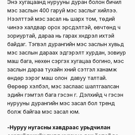
Энэ хугацаанд нурууны дуран болон бичил
мэс заслын 400 гаруй мэс заслыг хийлээ.
Нээлттэй мэс засал нь шарх том, төдий
чинээ халдвар орох эрсдэлтэй, өвчтөнд ч
зориуртай, дараа нь гарах хүндрэл ихтэй
байдаг. Тэгвэл дурангийн мэс заслын хувьд
мэс заслын дараах эдгэрэлт хурдан, зовиур
маш бага, нөхөн сэргэх хугацаа богино, мэс
заслын дараа тухайн хүний сэтгэл ханамж
өндөр зэрэг маш олон давуу талтай.
Өөрөөр хэлбэл, мэс заслаас шалтгаалсан
эдийн гэмтэл бага гэсэн үг. Дэлхийд ч гэсэн
нурууны дурангийн мэс засал бол тренд
болж байгаа мэс засал юм.
-Нуруу нугасны хавдраас урьдчилан