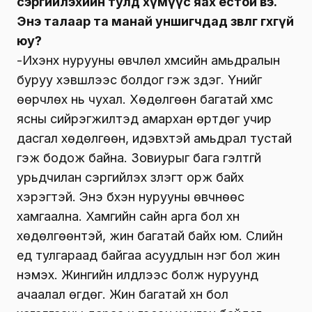
сэргийлэхийн тулд хүмүүс яах ёстой вэ.
Энэ талаар та манай уншигчдад зөвлөгөө өгөхгүй
юу?
-Ихэнх нурууны өвчлөл хүмүүсийн амьдралын
буруу хэвшлээс болдог гэж үздэг. Үүнийг
өөрчлөх нь чухал. Хөдөлгөөн багатай хүмүүс
ясны сийрэгжилтэд амархан өртдөг учир
дасгал хөдөлгөөн, идэвхтэй амьдрал тустай
гэж бодож байна. Зовиурыг бага гэлтгүй
урьдчилан сэргийлэх үзлэгт орж байх
хэрэгтэй. Энэ бүхэн нурууны өвчнөөс
хамгаална. Хамгийн сайн арга бол хүн
хөдөлгөөнтэй, жин багатай байх юм. Сүүлийн
үед тулгараад байгаа асуудлын нэг бол жин
нэмэх. Жингийн илүүдлээс болж нуруунд
ачаалал өгдөг. Жин багатай хүн бол