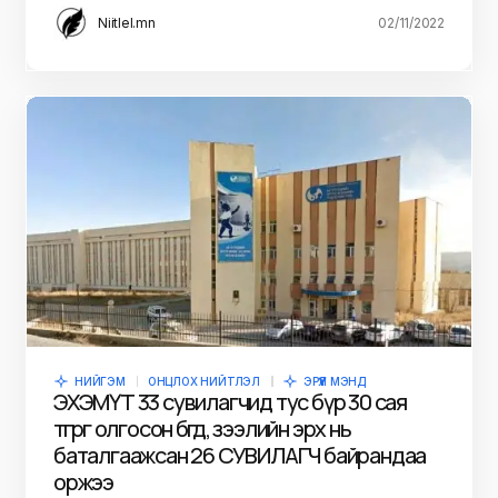
Niitlel.mn
02/11/2022
НИЙГЭМ
ОНЦЛОХ НИЙТЛЭЛ
ЭРҮҮЛ МЭНД
ЭХЭМҮТ 33 сувилагчид тус бүр 30 сая
төгрөг олгосон бөгөөд, зээлийн эрх нь
баталгаажсан 26 СУВИЛАГЧ байрандаа
оржээ