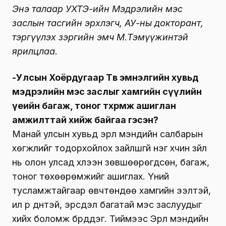
Энэ талаар УХТЭ-ийн Мэдрэлийн мэс
заслын тасгийн эрхлэгч, АУ-ны докторант,
тэргүүлэх зэргийн эмч М.Тэмүүжинтэй
ярилцлаа.
-Улсын Хоёрдугаар Төв эмнэлгийн хувьд
мэдрэлийн мэс заслыг хамгийн сүүлийн
үеийн багаж, тоног төхөөрөмж ашиглан
амжилттай хийж байгаа гэсэн?
Манай улсын хувьд эрүүл мэндийн салбарын
хөгжлийг тодорхойлох зайлшгүй нэг хүчин зүйл
нь олон улсад хүлээн зөвшөөрөгдсөн, багаж,
тоног төхөөрөмжийг ашиглах. Үүний
тусламжтайгаар өвчтөндөө хамгийн ээлтэй,
илүү үр дүнтэй, эрсдэл багатай мэс заслуудыг
хийх боломж бүрддэг. Тиймээс Эрүүл мэндийн