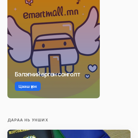
Бэлэгний өргөн сонголт
Цааш үзэх
ДАРАА НЬ УНШИХ