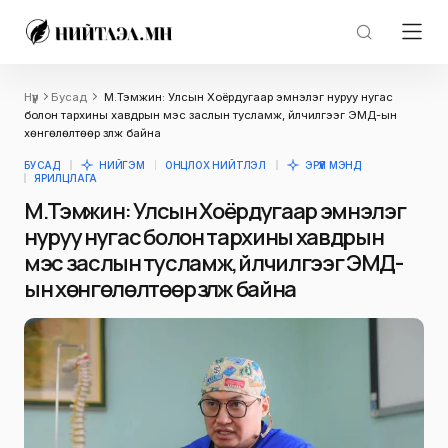
Нүүр
Бусад
М.Тэмүүжин: Улсын Хоёрдугаар эмнэлэг нуруу нугас
болон тархины хавдрын мэс заслын тусламж, үйлчилгээг ЭМД-ын
хөнгөлөлтөөр үзүүлж байна
БУСАД
НИЙГЭМ
ОНЦЛОХ НИЙТЛЭЛ
ЭРҮҮЛ МЭНД
ЯРИЛЦЛАГА
М.Тэмүүжин: Улсын Хоёрдугаар эмнэлэг
нуруу нугас болон тархины хавдрын
мэс заслын тусламж, үйлчилгээг ЭМД-
ын хөнгөлөлтөөр үзүүлж байна