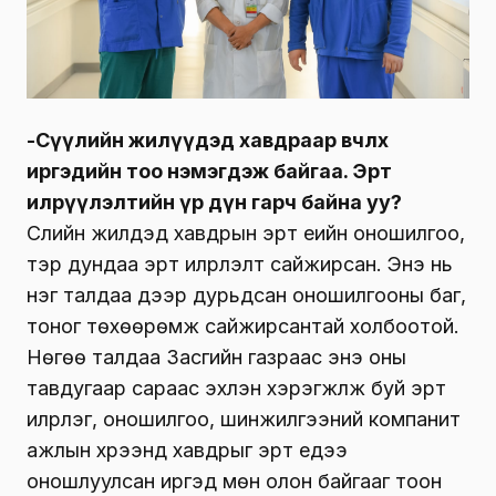
-Сүүлийн жилүүдэд хавдраар өвчлөх
иргэдийн тоо нэмэгдэж байгаа. Эрт
илрүүлэлтийн үр дүн гарч байна уу?
Сүүлийн жилүүдэд хавдрын эрт үеийн оношилгоо,
тэр дундаа эрт илрүүлэлт сайжирсан. Энэ нь
нэг талдаа дээр дурьдсан оношилгооны баг,
тоног төхөөрөмж сайжирсантай холбоотой.
Нөгөө талдаа Засгийн газраас энэ оны
тавдугаар сараас эхлэн хэрэгжүүлж буй эрт
илрүүлэг, оношилгоо, шинжилгээний компанит
ажлын хүрээнд хавдрыг эрт үедээ
оношлуулсан иргэд мөн олон байгааг тоон