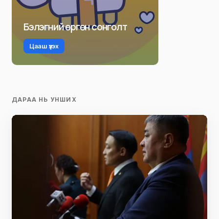
Бэлэгний өргөн сонголт
Цааш үзэх
ДАРАА НЬ УНШИХ