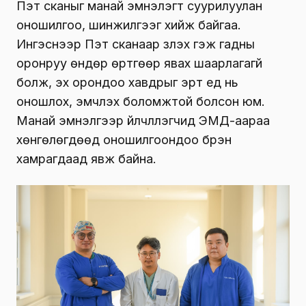
Пэт сканыг манай эмнэлэгт суурилуулан
оношилгоо, шинжилгээг хийж байгаа.
Ингэснээр Пэт сканаар үзүүлэх гэж гадны
оронруу өндөр өртгөөр явах шаарлагагүй
болж, эх орондоо хавдрыг эрт үед нь
оношлох, эмчлэх боломжтой болсон юм.
Манай эмнэлгээр үйлчлүүлэгчид ЭМД-аараа
хөнгөлөгдөөд оношилгоондоо бүрэн
хамрагдаад явж байна.