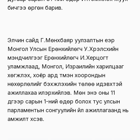
бичгээ өргөн барив.
Элчин сайд Г.Мөнхбаяр уулзалтын үеэр
Монгол Улсын Ерөнхийлөгч У.Хүрэлсүхийн
мэндчилгээг Ерөнхийлөгч И.Херцогт
уламжлаад, Монгол, Израилийн харилцааг
хөгжүүлэх, хоёр ард түмэн хоорондын
нөхөрлөлийг бэхжүүлэхийн төлөө идэвхтэй
ажиллахаа илэрхийлэв. Мөн энэ оны 11
дүгээр сарын 1-ний өдөр болох тус улсын
парламентын сонгуулийн үйл ажиллагаанд нь
амжилт хүсэв.