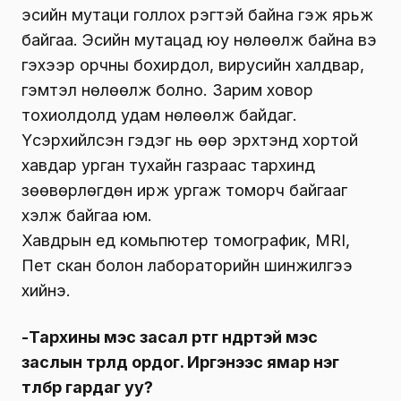
эсийн мутаци голлох үүрэгтэй байна гэж ярьж
байгаа. Эсийн мутацад юу нөлөөлж байна вэ
гэхээр орчны бохирдол, вирусийн халдвар,
гэмтэл нөлөөлж болно. Зарим ховор
тохиолдолд удам нөлөөлж байдаг.
Үсэрхийлсэн гэдэг нь өөр эрхтэнд хортой
хавдар урган тухайн газраас тархинд
зөөвөрлөгдөн ирж ургаж томорч байгааг
хэлж байгаа юм.
Хавдрын үед комьпютер томографик, МRI,
Пет скан болон лабораторийн шинжилгээ
хийнэ.
-Тархины мэс засал өртөг өндөртэй мэс
заслын төрөлд ордог. Иргэнээс ямар нэг
төлбөр гардаг уу?