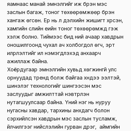
яамнаас манай эмнэлгийг иж бүрэн мэс
заслын багаж, тоног төхөөрөмжөөр бүрэн
хангаж өгсөн. Ер нь л дэлхийн жишигт хүрсэн,
хамгийн сүүлийн үеийн тоног төхөөрөмжүүд гэж
хэлж болно. Тиймээс бид үүний ачаар хавдрын
оношилгоонд чухал ач холбогдол өгч, эрт
илрүүлэлтийг илүү нэмэгдүүлэхэд анхаарч
ажиллаж байна.
Хоёрдугаар эмнэлгийн хувьд хөгжингүй улс
орнуудад тренд болж байгаа хүндээ ээлтэй,
шинэлэг технологийг шингээсэн мэс
заслуудыг амжилттай нэвтрүүлэн
нутагшуулсаар байна. Үүний нэг нь нуруу
нугасны хавдар, тархины анхдагч болон
үсэрхийлсэн хавдрын мэс заслын тусламж,
үйлчилгээг нийслэлийн гурван дүүрэг, аймгийн