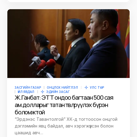
ЗАСГИЙН ГАЗАР
ОНЦЛОХ НИЙТЛЭЛ
УЛС ТӨР
ҮЙЛ ЯВДАЛ
ЭДИЙН ЗАСАГ
Ж.Ганбат: ЭТТ ондоо багтаан 500 сая
ам.долларыг татан төвлөрүүлэх бүрэн
боломжтой
“Эрдэнэс Тавантолгой” ХК-д тогтоосон онцгой
дэглэмийн явц байдал, авч хэрэгжүүлсэн болон
цаашид авч…