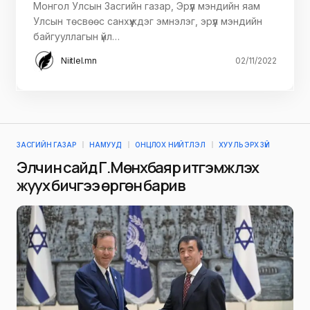
Монгол Улсын Засгийн газар, Эрүүл мэндийн яам
Улсын төсвөөс санхүүждэг эмнэлэг, эрүүл мэндийн
байгууллагын үйл…
Niitlel.mn
02/11/2022
ЗАСГИЙН ГАЗАР
НАМУУД
ОНЦЛОХ НИЙТЛЭЛ
ХУУЛЬ ЭРХ ЗҮЙ
Элчин сайд Г.Мөнхбаяр итгэмжлэх
жуух бичгээ өргөн барив