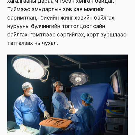
хагалгааны дараа ч гэсэн хөнгөн байдаг.
Тиймээс амьдарлын зөв хэв маягийг
баримтлан, биеийн жинг хэвийн байлгах,
нурууны булчингийн тогтолцоог сайн
байлгах, гэмтлээс сэргийлэх, хорт зуршлаас
татгалзах нь чухал.