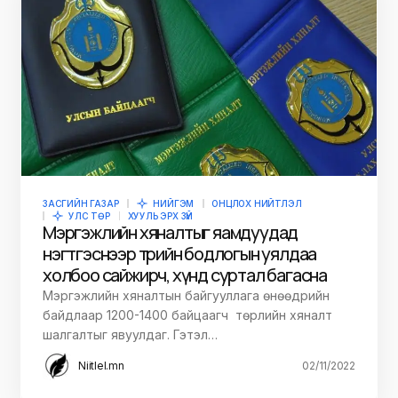
ЗАСГИЙН ГАЗАР
НИЙГЭМ
ОНЦЛОХ НИЙТЛЭЛ
УЛС ТӨР
ХУУЛЬ ЭРХ ЗҮЙ
Мэргэжлийн хяналтыг яамдуудад
нэгтгэснээр төрийн бодлогын уялдаа
холбоо сайжирч, хүнд суртал багасна
Мэргэжлийн хяналтын байгууллага өнөөдрийн
байдлаар 1200-1400 байцаагч төрлийн хяналт
шалгалтыг явуулдаг. Гэтэл…
Niitlel.mn
02/11/2022