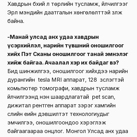
Хавдрын бүхий л төрлийн тусламж, үйлчилгээг
Эрүүл мэндийн даатгалын хөнгөлөлттэй үзүүлж
байна.
-Манай улсад анх удаа хавдрын
үсэрхийлэл, нарийн түвшний оношилгоог
хийх Пэт Сканы оношилгоог танай эмнэлэг
хийж байгаа. Ачаалал хэр их байдаг вэ?
Бид шинжилгээ, оношилгоог хийхдээ нарийн
дурангийн tesla MRI аппарат, 128 зүслэгтэй
комьпютер томографи, хавдрын тусламж
үйлчилгээнд нэн шаардлагатай pet scan,
дижитал рентген аппарат зэрэг хамгийн
сүүлийн үеийн дэвшилтэт технологиудыг
эмчилгээ, оношилгоондоо хэрэглэж
байгаагаараа онцлог. Монгол Улсад анх удаа