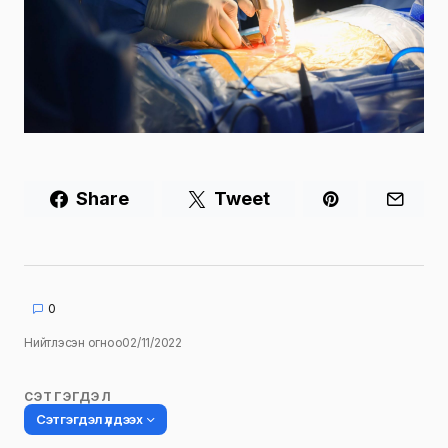
Share
Tweet
0
Нийтлэсэн огноо
02/11/2022
СЭТГЭГДЭЛ
Сэтгэгдэл үлдээх