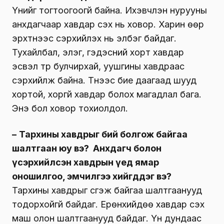
Үүнийг тогтоогоогүй байна. Ихэвчлэн нурууны
анхдагчаар хавдар үүсэх нь ховор. Харин өөр
эрхтнээс үсэрхийлэх нь элбэг байдаг.
Тухайлбал, элэг, гэдэсний хорт хавдар
эсвэл түрүү булчирхай, уушгины хавдраас
үсэрхийлж байна. Түүнээс бие даагаад шууд
хортой, хоргүй хавдар болох магадлал бага.
Энэ бол ховор тохиолдол.
–
Тархины хавдрыг бий болгож байгаа
шалтгаан юу вэ?
Анхдагч болон
үсэрхийлсэн хавдрын үед ямар
оношилгоо, эмчилгээ хийгддэг вэ?
Тархины хавдрыг үүсгэж байгаа шалтгаанууд
тодорхойгүй байдаг. Ерөнхийдөө хавдар үүсэх
маш олон шалтгаанууд байдаг. Үүн дундаас