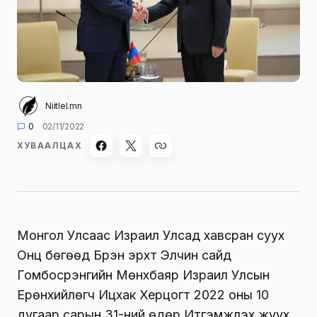
Niitlel.mn
0
02/11/2022
ХУВААЛЦАХ
Монгол Улсаас Израил Улсад хавсран суух
Онц бөгөөд Бүрэн эрхт Элчин сайд
Гомбосүрэнгийн Мөнхбаяр Израил Улсын
Ерөнхийлөгч Ицхак Херцогт 2022 оны 10
дугаар сарын 31-ний өдөр Итгэмжлэх жуух