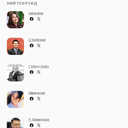
НИЙТЛЭЛЧИД
Adiya Idea
D. Sainbayar
Г. Мэнд-Ооёо
Мөнгөндалай
Р. Даваадорж