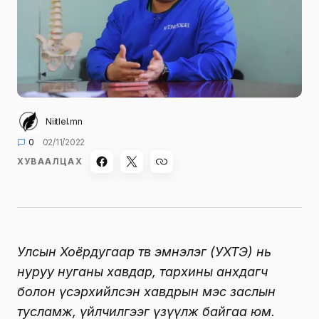
Niitlel.mn
0
02/11/2022
ХУВААЛЦАХ
Улсын Хоёрдугаар төв эмнэлэг (УХТЭ) нь
нуруу нуганы хавдар, тархины анхдагч
болон үсэрхийлсэн хавдрын мэс заслын
тусламж, үйлчилгээг үзүүлж байгаа юм.