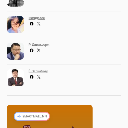
Мөнгөндалай
Р. Даваадорж
Ё. Отгонбаяр
EMARTMALL.MN