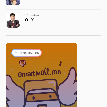
Ё. Отгонбаяр
EMARTMALL.MN