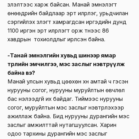
үзүүлэлтээс харж байсан. Манай эмнэлэгт
өнөөдрийн байдлаар эрт илрүүлэг, урьдчилан
сэргийлэх үзлэгт хамрагдсан иргэдийн дунд
1100 иргэн эрт илрүүлэгт орж түүнээс 86
хавдрын тохиолдлыг ирүүлсэн байна.
-Танай эмнэлгийн хувьд шинээр ямар
төрлийн эмчилгээ, мэс заслыг нэвтрүүлж
байна вэ?
Манай улсын хувьд цөөхөн хүн амтай ч гэсэн
нурууны согог, нурууны муруйлтын өвчлөл
бас нэлээдгүй их байдаг. Тиймээс нурууны
согог, муруйлтын мэс заслыг нэвтрүүлэхээр
ажиллаж байна. Бид нурууны дурангийн мэс
заслыг амжилттай нутагшуулсан. Харин
одоо тархины дурангийн мэс заслыг