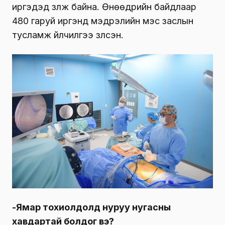
иргэдэд үзүүлж байна. Өнөөдрийн байдлаар
480 гаруй иргэнд мэдрэлийн мэс заслын
тусламж үйлчилгээ үзүүлсэн.
-Ямар тохиолдолд нуруу нугасны
хавдартай болдог вэ?