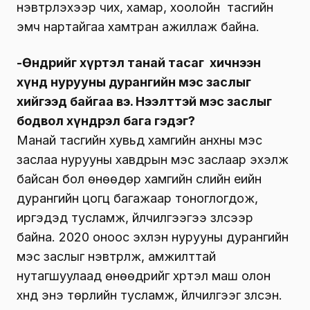
нэвтрүүлэхээр чих, хамар, хоолойн тасгийн
эмч нартайгаа хамтран ажиллаж байна.
-Өнөөдрийг хүртэл танай тасаг хичнээн
хүнд нурууны дурангийн мэс заслыг
хийгээд байгаа вэ. Нээлттэй мэс заслыг
бодвол хүндрэл бага гэдэг?
Манай тасгийн хувьд хамгийн анхны мэс
заслаа нурууны хавдрын мэс заслаар эхэлж
байсан бол өнөөдөр хамгийн сүүлийн үеийн
дурангийн цогц багажаар тоноглогдож,
иргэдэд тусламж, үйлчилгээгээ үзүүлсээр
байна. 2020 оноос эхлэн нурууны дурангийн
мэс заслыг нэвтрүүлж, амжилттай
нутагшуулаад өнөөдрийг хүртэл маш олон
хүнд энэ төрлийн тусламж, үйлчилгээг үзүүлсэн.