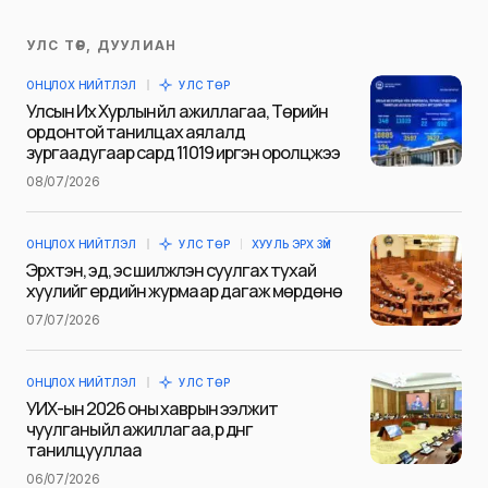
УЛС ТӨР, ДУУЛИАН
Таны имэйл хаягийг нийтлэхгүй.
ОНЦЛОХ НИЙТЛЭЛ
УЛС ТӨР
Шаардлагатай талбаруудыг
*
гэж
Улсын Их Хурлын үйл ажиллагаа, Төрийн
тэмдэглэсэн
ордонтой танилцах аялалд
зургаадугаар сард 11019 иргэн оролцжээ
Name
*
08/07/2026
ОНЦЛОХ НИЙТЛЭЛ
УЛС ТӨР
ХУУЛЬ ЭРХ ЗҮЙ
E-mail
*
Эрхтэн, эд, эс шилжүүлэн суулгах тухай
хуулийг ердийн журмаар дагаж мөрдөнө
07/07/2026
Сэтгэгдэл
*
ОНЦЛОХ НИЙТЛЭЛ
УЛС ТӨР
УИХ-ын 2026 оны хаврын ээлжит
чуулганы үйл ажиллагаа, үр дүнг
танилцууллаа
06/07/2026