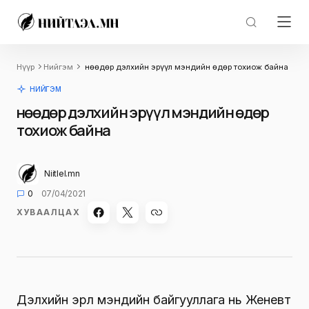
Нүүр
Нийгэм
Өнөөдөр дэлхийн эрүүл мэндийн өдөр тохиож байна
НИЙГЭМ
Өнөөдөр дэлхийн эрүүл мэндийн өдөр
тохиож байна
Niitlel.mn
0
07/04/2021
ХУВААЛЦАХ
Дэлхийн эрүүл мэндийн байгууллага нь Женевт