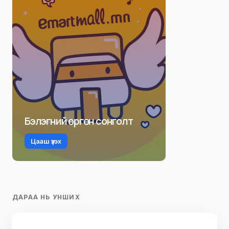
Бэлэгний өргөн сонголт
Цааш үзэх
ДАРАА НЬ УНШИХ