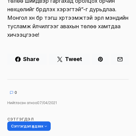
төлөө шийдвэр гаргахад оролцох орчин
нөхцөлийг бүрдүүлэх хэрэгтэй”-г дурьдлаа.
Монгол хүн бүр тэгш хүртээмжтэй эрүүл мэндийн
тусламж үйлчилгээг авахын төлөө хамтдаа
хичээцгээе!
Share
Tweet
0
Нийтлэсэн огноо
07/04/2021
СЭТГЭГДЭЛ
Сэтгэгдэл үлдээх