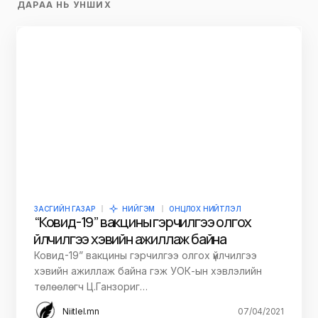
ДАРАА НЬ УНШИХ
ЗАСГИЙН ГАЗАР
НИЙГЭМ
ОНЦЛОХ НИЙТЛЭЛ
“Ковид-19” вакцины гэрчилгээ олгох
үйлчилгээ хэвийн ажиллаж байна
Ковид-19” вакцины гэрчилгээ олгох үйлчилгээ
хэвийн ажиллаж байна гэж УОК-ын хэвлэлийн
төлөөлөгч Ц.Ганзориг…
Niitlel.mn
07/04/2021