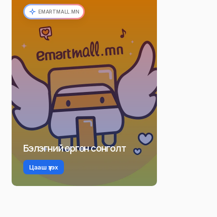
EMARTMALL.MN
Бэлэгний өргөн сонголт
Цааш үзэх