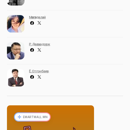
Мөнгөндалай
Р. Даваадорж
Ё. Отгонбаяр
EMARTMALL.MN