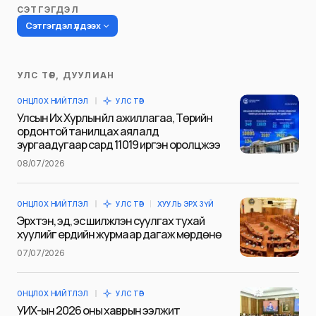
СЭТГЭГДЭЛ
Сэтгэгдэл үлдээх
УЛС ТӨР, ДУУЛИАН
Таны имэйл хаягийг нийтлэхгүй.
ОНЦЛОХ НИЙТЛЭЛ
УЛС ТӨР
Шаардлагатай талбаруудыг
*
гэж
Улсын Их Хурлын үйл ажиллагаа, Төрийн
тэмдэглэсэн
ордонтой танилцах аялалд
зургаадугаар сард 11019 иргэн оролцжээ
Name
*
08/07/2026
ОНЦЛОХ НИЙТЛЭЛ
УЛС ТӨР
ХУУЛЬ ЭРХ ЗҮЙ
E-mail
*
Эрхтэн, эд, эс шилжүүлэн суулгах тухай
хуулийг ердийн журмаар дагаж мөрдөнө
07/07/2026
Сэтгэгдэл
*
ОНЦЛОХ НИЙТЛЭЛ
УЛС ТӨР
УИХ-ын 2026 оны хаврын ээлжит