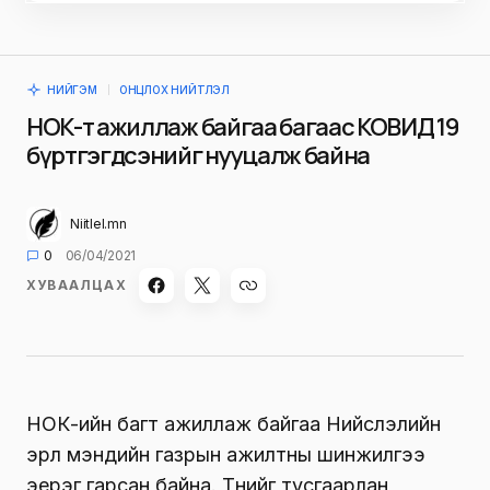
НИЙГЭМ
ОНЦЛОХ НИЙТЛЭЛ
НОК-т ажиллаж байгаа багаас КОВИД 19
бүртгэгдсэнийг нууцалж байна
Niitlel.mn
0
06/04/2021
ХУВААЛЦАХ
НОК-ийн багт ажиллаж байгаа Нийслэлийн
эрүүл мэндийн газрын ажилтны шинжилгээ
эерэг гарсан байна. Түүнийг тусгаарлан