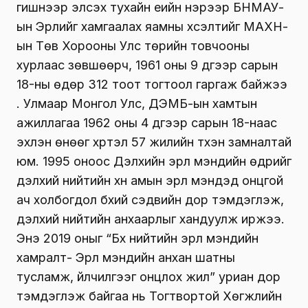
гишүүнээр элсэх тухайн үеийн нэрээр БНМАУ-
ын Эрүүлийг хамгаалах яамны хүсэлтийг МАХН-
ын Төв Хорооны Улс төрийн товчооны
хурлаас зөвшөөрч, 1961 оны 9 дүгээр сарын
18-ны өдөр 312 тоот тогтоол гаргаж байжээ
. Улмаар Монгол Улс, ДЭМБ-ын хамтын
ажиллагаа 1962 оны 4 дүгээр сарын 18-наас
эхлэн өнөөг хүртэл 57 жилийн түүхэн замналтай
юм. 1995 оноос Дэлхийн эрүүл мэндийн өдрийг
дэлхий нийтийн хүн амын эрүүл мэндэд онцгой
ач холбогдол бүхий сэдвийн дор тэмдэглэж,
дэлхий нийтийн анхаарлыг хандуулж иржээ.
Энэ 2019 оныг “Бүх нийтийн эрүүл мэндийн
хамралт- Эрүүл мэндийн анхан шатны
тусламж, үйлчилгээг онцлох жил” уриан дор
тэмдэглэж байгаа нь Тогтвортой Хөгжлийн