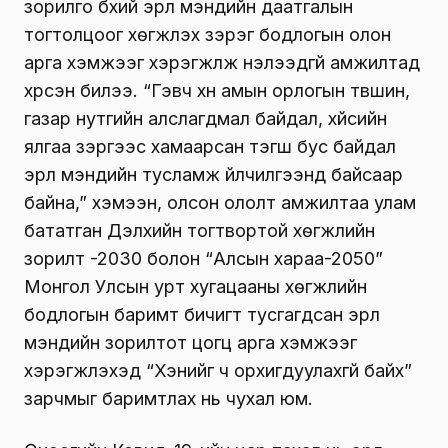
зорилго бүхий эрүүл мэндийн даатгалын
тогтолцоог хөгжүүлэх зэрэг бодлогын олон
арга хэмжээг хэрэгжүүлж нэлээдгүй амжилтад
хүрсэн билээ. “Гэвч хүн амын орлогын түвшин,
газар нутгийн алслагдмал байдал, хүйсийн
ялгаа зэргээс хамаарсан тэгш бус байдал
эрүүл мэндийн тусламж үйлчилгээнд байсаар
байна,” хэмээн, олсон ололт амжилтаа улам
бататган Дэлхийн тогтвортой хөгжлийн
зорилт -2030 болон “Алсын хараа-2050”
Монгол Улсын урт хугацааны хөгжлийн
бодлогын баримт бичигт тусгагдсан эрүүл
мэндийн зорилтот цогц арга хэмжээг
хэрэгжүүлэхэд “Хэнийг ч орхигдуулахгүй байх”
зарчмыг баримтлах нь чухал юм.