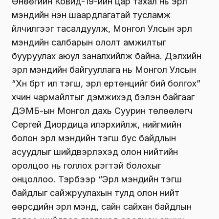
Өнөөгийн Ковид-19-ийн цар тахал нь эрүүл
мэндийн нэн шаардлагатай тусламж
үйлчилгээг тасалдуулж, Монгол Улсын эрүүл
мэндийн салбарын ололт амжилтыг
бууруулах аюул заналхийлж байна. Дэлхийн
эрүүл мэндийн байгууллага нь Монгол Улсын
“Хүн бүрт илүү тэгш, эрүүл ертөнцийг бий болгох”
хүчин чармайлтыг дэмжихэд бэлэн байгааг
ДЭМБ-ын Монгол дахь Суурин төлөөлөгч
Сергей Диордица илэрхийлж, нийгмийн
болон эрүүл мэндийн тэгш бус байдлын
асуудлыг шийдвэрлэхэд олон нийтийн
оролцоо нь голлох үүрэгтэй болохыг
онцоллоо. Тэрбээр “Эрүүл мэндийн тэгш
байдлыг сайжруулахын тулд олон нийт
өөрсдийн эрүүл мэнд, сайн сайхан байдлын