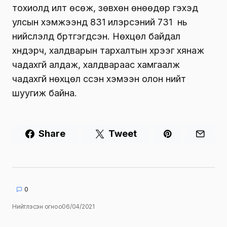
тохиолд илт өсөж, зөвхөн өнөөдөр гэхэд
улсын хэмжээнд 831 илэрсэний 731 нь
нийслэлд бүртгэгдсэн. Нөхцөл байдал
хүндэрч, халдварын тархалтын хүрээг хянаж
чадахгүй алдаж, халдвараас хамгаалж
чадахгүй нөхцөл үүссэн хэмээн олон нийт
шуугиж байна.
Share
Tweet
0
Нийтлэсэн огноо
06/04/2021