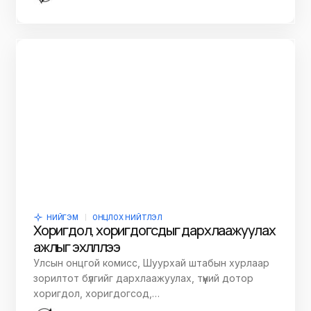
НИЙГЭМ
ОНЦЛОХ НИЙТЛЭЛ
Хоригдол, хоригдогсдыг дархлаажуулах
ажлыг эхлүүллээ
Улсын онцгой комисс, Шуурхай штабын хурлаар
зорилтот бүлгийг дархлаажуулах, түүний дотор
хоригдол, хоригдогсод,…