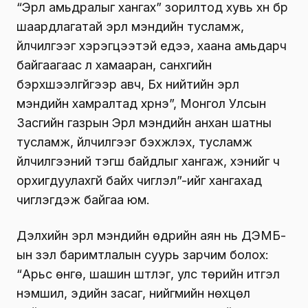
“Эрүүл амьдралыг хангах” зорилтод хувь хүн бүр
шаардлагатай эрүүл мэндийн тусламж,
үйлчилгээг хэрэгцээтэй үедээ, хаана амьдарч
байгаагаас үл хамааран, санхүүгийн
бэрхшээлгүйгээр авч, Бүх нийтийн эрүүл
мэндийн хамралтад хүрнэ”, Монгол Улсын
Засгийн газрын Эрүүл мэндийн анхан шатны
тусламж, үйлчилгээг бэхжүүлэх, тусламж
үйлчилгээний тэгш байдлыг хангаж, хэнийг ч
орхигдуулахгүй байх чиглэл”-ийг хангахад
чиглэгдэж байгаа юм.
Дэлхийн эрүүл мэндийн өдрийн аян нь ДЭМБ-
ын үзэл баримтлалын суурь зарчим болох:
“Арьс өнгө, шашин шүтлэг, улс төрийн итгэл
үнэмшил, эдийн засаг, нийгмийн нөхцөл