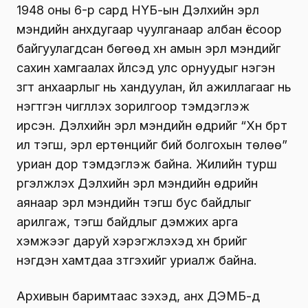
1948 оны 6-р сард НҮБ-ын Дэлхийн эрүүл
мэндийн анхдугаар чуулганаар албан ёсоор
байгуулагдсан бөгөөд хүн амын эрүүл мэндийг
сахин хамгаалах үйлсэд улс орнуудыг нэгэн
зүгт анхаарлыг нь хандуулан, үйл ажиллагааг нь
нэгтгэн чиглүүлэх зорилгоор тэмдэглэж
ирсэн. Дэлхийн эрүүл мэндийн өдрийг “Хүн бүрт
илүү тэгш, эрүүл ертөнцийг бий болгохын төлөө”
уриан дор тэмдэглэж байна. Жилийн турш
үргэлжлэх Дэлхийн эрүүл мэндийн өдрийн
аянаар эрүүл мэндийн тэгш бус байдлыг
арилгаж, тэгш байдлыг дэмжих арга
хэмжээг даруй хэрэгжүүлэхэд хүн бүрийг
нэгдэн хамтдаа зүтгэхийг уриалж байна.
Архивын баримтаас үзэхэд, анх ДЭМБ-д