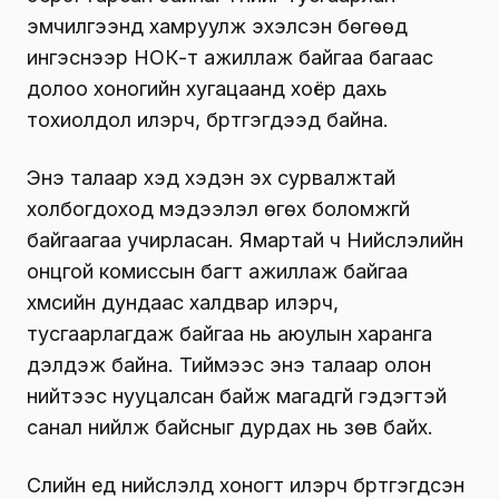
эмчилгээнд хамруулж эхэлсэн бөгөөд
ингэснээр НОК-т ажиллаж байгаа багаас
долоо хоногийн хугацаанд хоёр дахь
тохиолдол илэрч, бүртгэгдээд байна.
Энэ талаар хэд хэдэн эх сурвалжтай
холбогдоход мэдээлэл өгөх боломжгүй
байгаагаа учирласан. Ямартай ч Нийслэлийн
онцгой комиссын багт ажиллаж байгаа
хүмүүсийн дундаас халдвар илэрч,
тусгаарлагдаж байгаа нь аюулын харанга
дэлдэж байна. Тиймээс энэ талаар олон
нийтээс нууцалсан байж магадгүй гэдэгтэй
санал нийлж байсныг дурдах нь зөв байх.
Сүүлийн үед нийслэлд хоногт илэрч бүртгэгдсэн