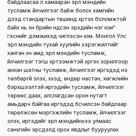
байдлаасаа үл хамааран эрүүл мэндийн
тусламж үйлчилгээг байж болох хамгийн
дээд стандартын түвшинд хүртэх боломжтой
байх нь хүн бүрийн үндсэн эрхүүдийн нэг юм”
гэснийг дэмжихэд чиглэсэн юм. Монгол Улс
эрүүл мэндийн тухай хуулийн хэрэгжилтийг
ханган хүн амд эрүүл мэндийн тусламж,
үйлчилгээг тэгш хүртээмжтэй хүргэх зорилгоор
анхан шатны тусламж, үйлчилгээг иргэдэд үнэ
төлбөргүй үзүүлэх, хүүхэд, өндөр настан, хөгжлийн
бэрхшээлтэй иргэдийн тусламж, үйлчилгээг
төрөөс даах, алслагдсан орон нутагт
амьдарч байгаа иргэдэд бүсчилсэн байдлаар
төрөлжсөн мэргэжлийн тусламж, үйлчилгээг
үзүүлэх, иргэдийг эрүүл мэндийнхээ улмаас
санхүүгийн эрсдэлд орох явдлыг бууруулах