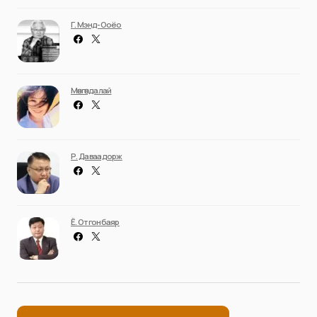
Г. Мэнд-Ооёо
Мөнгөндалай
Р. Даваадорж
Ё. Отгонбаяр