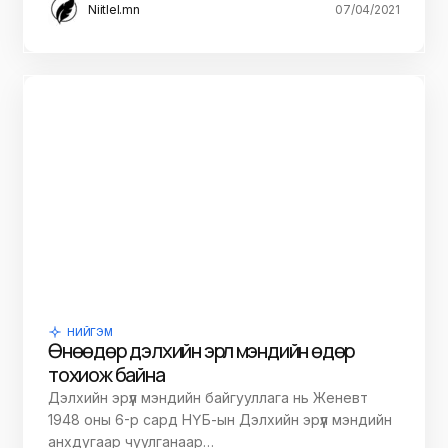
Niitlel.mn
07/04/2021
НИЙГЭМ
Өнөөдөр дэлхийн эрүүл мэндийн өдөр
тохиож байна
Дэлхийн эрүүл мэндийн байгууллага нь Женевт
1948 оны 6-р сард НҮБ-ын Дэлхийн эрүүл мэндийн
анхдугаар чуулганаар…