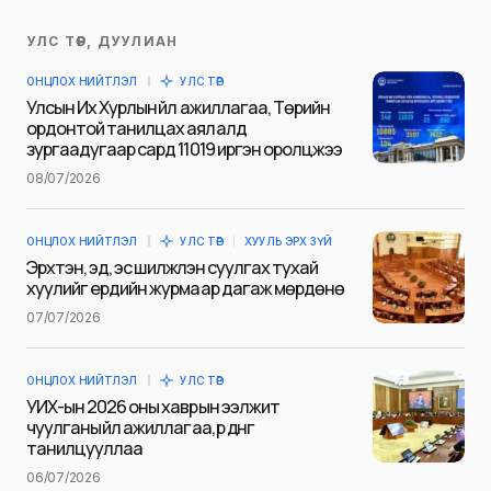
УЛС ТӨР, ДУУЛИАН
Таны имэйл хаягийг нийтлэхгүй.
ОНЦЛОХ НИЙТЛЭЛ
УЛС ТӨР
Шаардлагатай талбаруудыг
*
гэж
Улсын Их Хурлын үйл ажиллагаа, Төрийн
тэмдэглэсэн
ордонтой танилцах аялалд
зургаадугаар сард 11019 иргэн оролцжээ
Name
*
08/07/2026
ОНЦЛОХ НИЙТЛЭЛ
УЛС ТӨР
ХУУЛЬ ЭРХ ЗҮЙ
E-mail
*
Эрхтэн, эд, эс шилжүүлэн суулгах тухай
хуулийг ердийн журмаар дагаж мөрдөнө
07/07/2026
Сэтгэгдэл
*
ОНЦЛОХ НИЙТЛЭЛ
УЛС ТӨР
УИХ-ын 2026 оны хаврын ээлжит
чуулганы үйл ажиллагаа, үр дүнг
танилцууллаа
06/07/2026