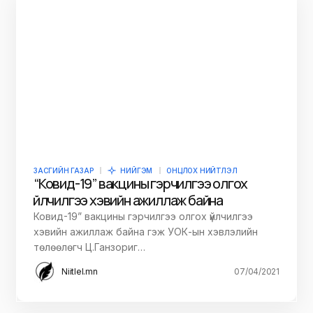
ЗАСГИЙН ГАЗАР
НИЙГЭМ
ОНЦЛОХ НИЙТЛЭЛ
“Ковид-19” вакцины гэрчилгээ олгох
үйлчилгээ хэвийн ажиллаж байна
Ковид-19” вакцины гэрчилгээ олгох үйлчилгээ
хэвийн ажиллаж байна гэж УОК-ын хэвлэлийн
төлөөлөгч Ц.Ганзориг…
Niitlel.mn
07/04/2021