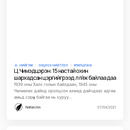
НИЙГЭМ
ОНЦЛОХ НИЙТЛЭЛ
ЯРИЛЦЛАГА
Ц.Чимэдцэрэн: 15 настай охин
шархадсан цэргийг үүрээд л гүйж байлаа даа
1939 оны Халх голын байлдаан, 1945 оны
Чөлөөлөх дайнд оролцсон ахмад дайчдаас өдгөө
амьд сэрүүн байгаа нь хуруу…
Niitlel.mn
07/04/2021