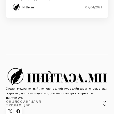
Niitlel.mn
07/04/2021
Хэвлэл мэдээлэл, нийтлэл, улс төр, нийгэм, эдийн засаг, спорт, аялал
жуулчлал, дэлхийн мэдээ мэдээллийн талаарх сонирхолтой
нийтлэлүүд.
ОНЦЛОХ АНГИЛАЛ
ТУСЛАХ ЦЭС