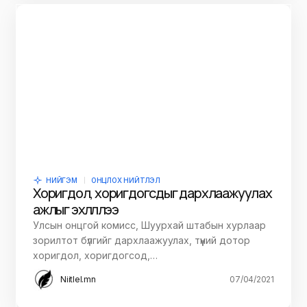
НИЙГЭМ
ОНЦЛОХ НИЙТЛЭЛ
Хоригдол, хоригдогсдыг дархлаажуулах
ажлыг эхлүүллээ
Улсын онцгой комисс, Шуурхай штабын хурлаар
зорилтот бүлгийг дархлаажуулах, түүний дотор
хоригдол, хоригдогсод,…
Niitlel.mn
07/04/2021