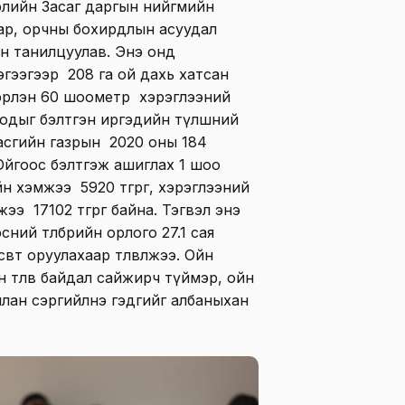
элийн Засаг даргын нийгмийн
аар, орчны бохирдлын асуудал
н танилцуулав. Энэ онд
гээгээр 208 га ой дахь хатсан
вэрлэн 60 шоометр хэрэглээний
одыг бэлтгэн иргэдийн түлшний
 Засгийн газрын 2020 оны 184
Ойгоос бэлтгэж ашиглах 1 шоо
н хэмжээ 5920 төгрөг, хэрэглээний
ээ 17102 төгрөг байна. Тэгвэл энэ
ний төлбөрийн орлого 27.1 сая
өвт оруулахаар төлөвлөжээ. Ойн
 төлөв байдал сайжирч түймэр, ойн
ьдчилан сэргийлнэ гэдгийг албаныхан