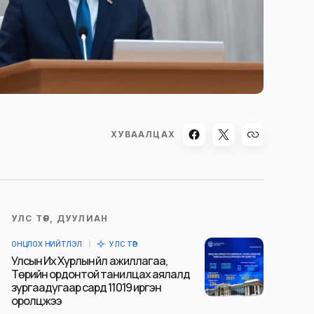
ХУВААЛЦАХ
УЛС ТӨР, ДУУЛИАН
ОНЦЛОХ НИЙТЛЭЛ
УЛС ТӨР
Улсын Их Хурлын үйл ажиллагаа,
Төрийн ордонтой танилцах аялалд
зургаадугаар сард 11019 иргэн
оролцжээ