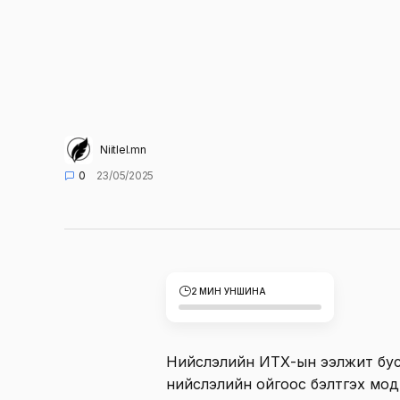
Niitlel.mn
0
23/05/2025
2 МИН УНШИНА
Нийслэлийн ИТХ-ын ээлжит бус
нийслэлийн ойгоос бэлтгэх мод