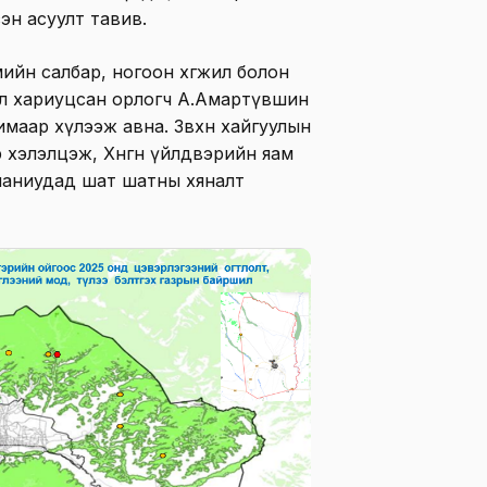
эн асуулт тавив.
ийн салбар, ногоон хөгжил болон
ал хариуцсан орлогч А.Амартүвшин
имаар хүлээж авна. Зөвхөн хайгуулын
өлөөр хэлэлцэж, Хөнгөн үйлдвэрийн яам
паниудад шат шатны хяналт