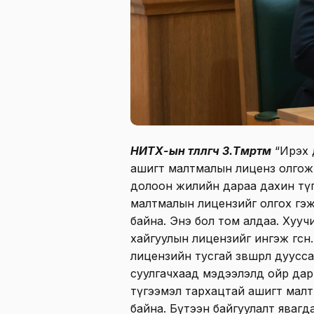
НИТХ-ын төлөөлөгч З.Төмөртөмөө
“Ирэх 
ашигт малтмалын лиценз олгож 
долоон жилийн дараа дахин тү
малтмалын лицензийг олгох гэж 
байна. Энэ бол том алдаа. Хуу
хайгуулын лицензийг ингэж өгсө
лицензийн тусгай зөвшөөрөл дуус
суулгачхаад мэдээлэлд ойр дарг
түгээмэл тархацтай ашигт малтм
байна. Бүтээн байгуулалт явагд