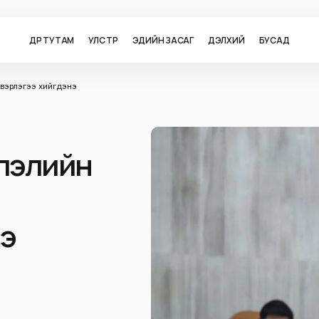
ӨДӨР ТУТАМ
УЛС ТӨР
ЭДИЙН ЗАСАГ
ДЭЛХИЙ
БУСАД
эвэрлэгээ хийгдэнэ
слэлийн
нэ