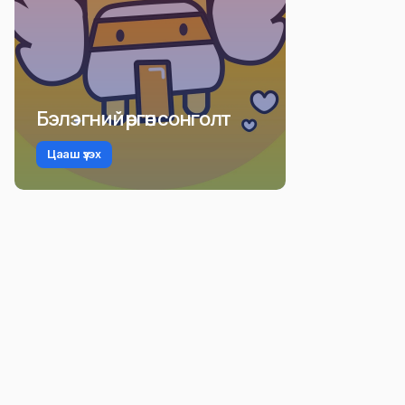
Бэлэгний өргөн сонголт
Цааш үзэх