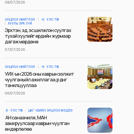
08/07/2026
ОНЦЛОХ НИЙТЛЭЛ
УЛС ТӨР
ХУУЛЬ ЭРХ ЗҮЙ
Эрхтэн, эд, эс шилжүүлэн суулгах
тухай хуулийг ердийн журмаар
дагаж мөрдөнө
07/07/2026
ОНЦЛОХ НИЙТЛЭЛ
УЛС ТӨР
УИХ-ын 2026 оны хаврын ээлжит
чуулганы үйл ажиллагаа, үр дүнг
танилцууллаа
06/07/2026
УЛС ТӨР
ЦАГ ҮЕИЙН ОНЦЛОХ МЭДЭЭ
АН санаачилж, МАН
замхруулсаар хаврын чуулган
өндөрлөлөө