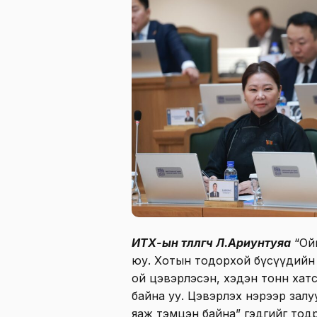
ИТХ-ын төлөөлөгч Л.Ариунтуяа
“Ойн
юу. Хотын тодорхой бүсүүдийн 
ой цэвэрлэсэн, хэдэн тонн хат
байна уу. Цэвэрлэх нэрээр залу
яаж тэмцэн байна” гэдгийг тод