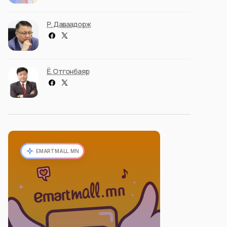
Р. Даваадорж
Ё. Отгонбаяр
EMARTMALL.MN