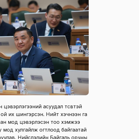
 цэвэрлэгээний асуудал төсөвтэй
ой их шингэрсэн. Нийт хэчнээн га
сан мод цэвэрлэсэн тоо хэмжээ
у мод хулгайлж огтлоод байгаатай
руулав. Нийслэлийн Байгаль орчны