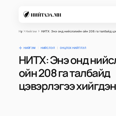
Нүүр
Нийгэм
НИТХ: Энэ онд нийслэлийн ойн 208 га талбайд ц
НИЙГЭМ
НИЙСЛЭЛ
ОНЦЛОХ НИЙТЛЭЛ
НИТХ: Энэ онд ний
ойн 208 га талбайд
цэвэрлэгээ хийгдэ