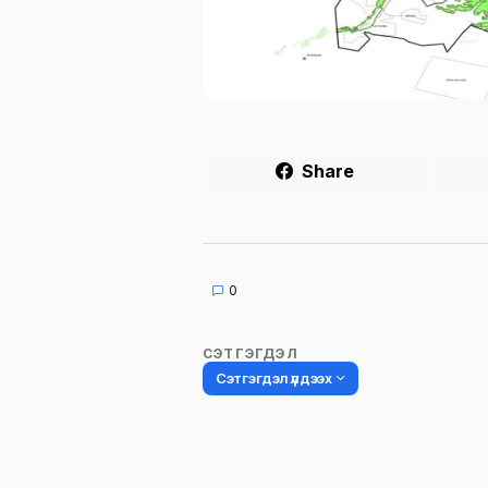
Share
0
СЭТГЭГДЭЛ
Сэтгэгдэл үлдээх