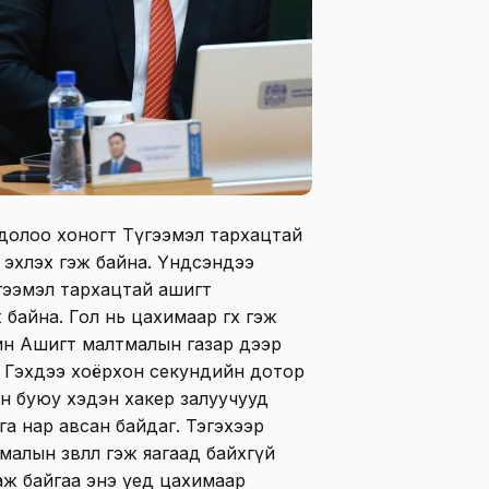
долоо хоногт Түгээмэл тархацтай
эхлэх гэж байна. Үндсэндээ
гээмэл тархацтай ашигт
байна. Гол нь цахимаар өгөх гэж
чин Ашигт малтмалын газар дээр
н. Гэхдээ хоёрхон секундийн дотор
сан буюу хэдэн хакер залуучууд
а нар авсан байдаг. Тэгэхээр
алын зөвлөл гэж яагаад байхгүй
аж байгаа энэ үед цахимаар