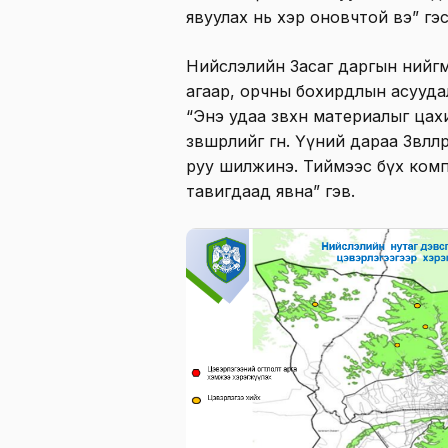
явуулах нь хэр оновчтой вэ” гэс
Нийслэлийн Засаг даргын нийгм
агаар, орчны бохирдлын асууд
“Энэ удаа зөвхөн материалыг цах
зөвшөөрлийг өгнө. Үүний дараа Зөвл
руу шилжинэ. Тиймээс бүх ком
тавигдаад явна” гэв.