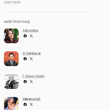
03/07/2026
НИЙТЛЭЛЧИД
Adiya Idea
D. Sainbayar
Г. Мэнд-Ооёо
Мөнгөндалай