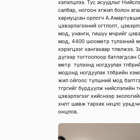
хэлэлцлээ. Тус асуудлыг Нийсл
салбар, ногоон хөгжил болон аг
хариуцсан орлогч А.Амартүвши
цэвэрлэгээний огтлолт, цэвэрлэ
мод, унанги, гишүү мөчрийг цэ
мод, 4400 шоометр түлээний м
хэрэгцээг хангахаар төлөвлөжээ.
дүгээр тогтоолоор батлагдсан 
метр түлээнд ногдуулах төлбөрий
модонд ногдуулах төлбөрийн хэмж
жил ойгоос түлшний мод бэлтгэс
төгрөгийг бүрдүүлж нийслэлийн төс
цэвэрлэгээг хийснээр экологийн
хөнөөлт шавж тархах нөхцөлөөс ур
онцлов.