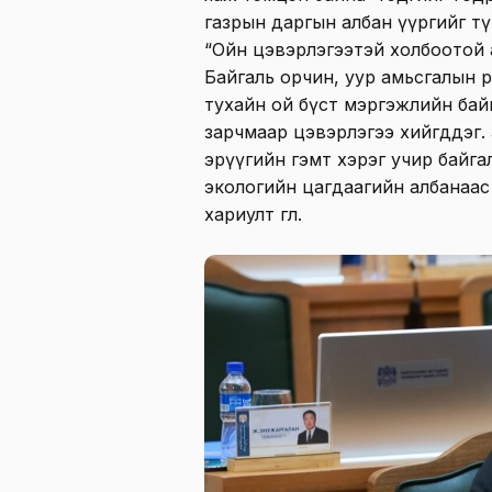
газрын даргын албан үүргийг тү
“Ойн цэвэрлэгээтэй холбоотой а
Байгаль орчин, уур амьсгалын өө
тухайн ой бүст мэргэжлийн бай
зарчмаар цэвэрлэгээ хийгддэг. 
эрүүгийн гэмт хэрэг учир байга
экологийн цагдаагийн албанаас
хариулт өглөө.