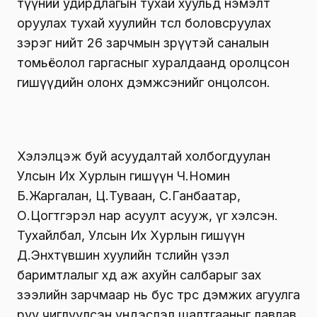
түүний удирдлагын тухай хуульд нэмэлт
оруулах тухай хуулийн төсөл боловсруулах
зэрэг нийт 26 зарчмын зөрүүтэй саналын
томьёолол гаргасныг хуралдаанд оролцсон
гишүүдийн олонх дэмжсэнийг онцолсон.
Хэлэлцэж буй асуудалтай холбогдуулан
Улсын Их Хурлын гишүүн Ч.Номин
Б.Жаргалан, Ц.Туваан, С.Ганбаатар,
О.Цогтгэрэл нар асуулт асууж, үг хэлсэн.
Тухайлбал, Улсын Их Хурлын гишүүн
Д.Энхтүвшин хуулийн төслийн үзэл
баримтлалыг хөдөө аж ахуйн салбарыг зах
зээлийн зарчмаар нь бус төрөөс дэмжих агуулга
руу чиглүүлсэн үндэслэл шалтгааныг лавлав.