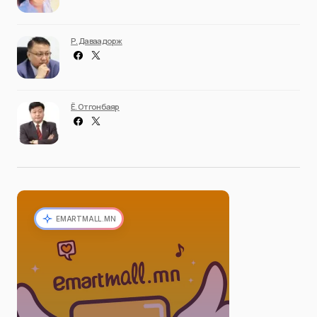
Р. Даваадорж
Ё. Отгонбаяр
EMARTMALL.MN