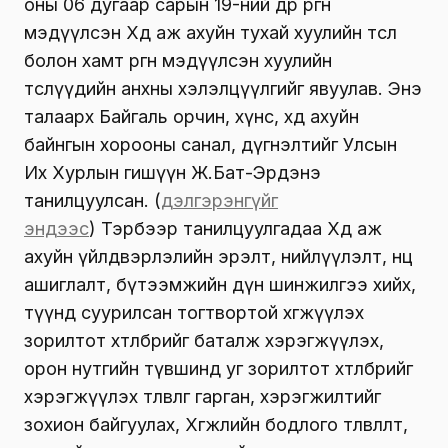
оны 06 дугаар сарын 19-ний өдөр өргөн
мэдүүлсэн Хөдөө аж ахуйн тухай хуулийн төсөл
болон хамт өргөн мэдүүлсэн хуулийн
төслүүдийн анхны хэлэлцүүлгийг явуулав. Энэ
талаарх Байгаль орчин, хүнс, хөдөө ахуйн
байнгын хорооны санал, дүгнэлтийг Улсын
Их Хурлын гишүүн Ж.Бат-Эрдэнэ
танилцуулсан. (
дэлгэрэнгүйг
эндээс
) Тэрбээр танилцуулгадаа Хөдөө аж
ахуйн үйлдвэрлэлийн эрэлт, нийлүүлэлт, нөөц
ашиглалт, бүтээмжийн дүн шинжилгээ хийх,
түүнд суурилсан тогтвортой хөгжүүлэх
зорилтот хөтөлбөрийг баталж хэрэгжүүлэх,
орон нутгийн түвшинд уг зорилтот хөтөлбөрийг
хэрэгжүүлэх төлөвлөгөө гарган, хэрэгжилтийг
зохион байгуулах, Хөгжлийн бодлого төлөвлөлт,