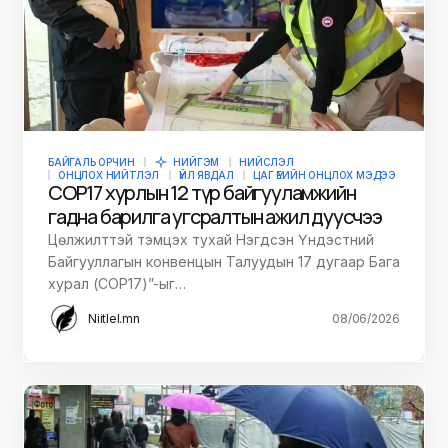
БАЙГАЛЬ ОРЧИН
НИЙГЭМ
НИЙСЛЭЛ
ОНЦЛОХ НИЙТЛЭЛ
ҮЙЛ ЯВДАЛ
ЦАГ ҮЕИЙН ОНЦЛОХ МЭДЭЭ
COP17 хурлын 12 түр байгууламжийн
гадна барилга угсралтын ажил дуусчээ
Цөлжилттэй тэмцэх тухай Нэгдсэн Үндэстний
Байгууллагын конвенцын Талуудын 17 дугаар Бага
хурал (COP17)”-ыг…
Niitlel.mn
08/06/2026