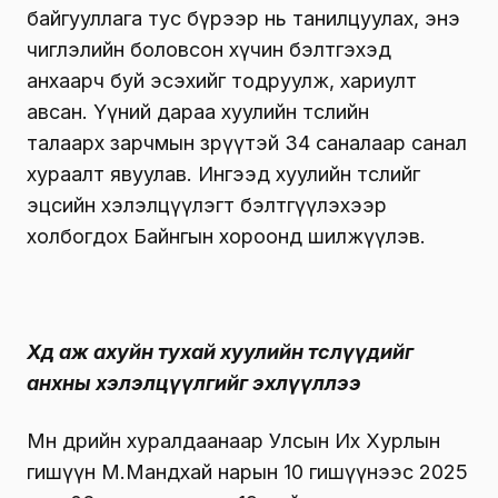
байгууллага тус бүрээр нь танилцуулах, энэ
чиглэлийн боловсон хүчин бэлтгэхэд
анхаарч буй эсэхийг тодруулж, хариулт
авсан. Үүний дараа хуулийн төслийн
талаарх зарчмын зөрүүтэй 34 саналаар санал
хураалт явуулав. Ингээд хуулийн төслийг
эцсийн хэлэлцүүлэгт бэлтгүүлэхээр
холбогдох Байнгын хороонд шилжүүлэв.
Хөдөө аж ахуйн тухай хуулийн төслүүдийг
анхны хэлэлцүүлгийг эхлүүллээ
Мөн өдрийн хуралдаанаар Улсын Их Хурлын
гишүүн М.Мандхай нарын 10 гишүүнээс 2025