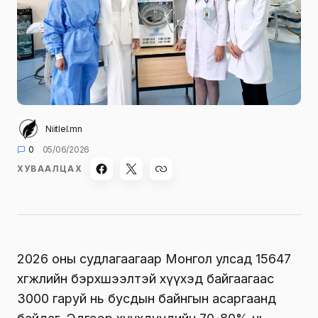
Niitlel.mn
0
05/06/2026
ХУВААЛЦАХ
2026 оны судлагаагаар Монгол улсад 15647
хөгжлийн бэрхшээлтэй хүүхэд байгаагаас
3000 гаруй нь бусдын байнгын асаргаанд