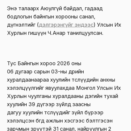
Энэ талаарх Аюулгүй байдал, гадаад
бодлогын байнгын хорооны санал,
дүгнэлтийг (
дэлгэрэнгүйг эндээс
) Улсын Их
Хурлын гишүүн Ч.Анар танилцуулсан.
Тус Байнгын хороо 2026 оны
06 дугаар сарын 03-ны өдрийн
хуралдаанаараа хуулийн төслүүдийн анхны
хэлэлцүүлгийг явуулахдаа Монгол Улсын Их
Хурлын чуулганы хуралдааны дэгийн тухай
хуулийн 39 дүгээр зүйлд заасны
дагуу хуулийн төслүүдийг зүйл бүрээр
хэлэлцсэн бөгөөд ажлын хэсгээс бэлтгэсэн
зарчмын зөрүүтэй 31 санал, найруулгын 2