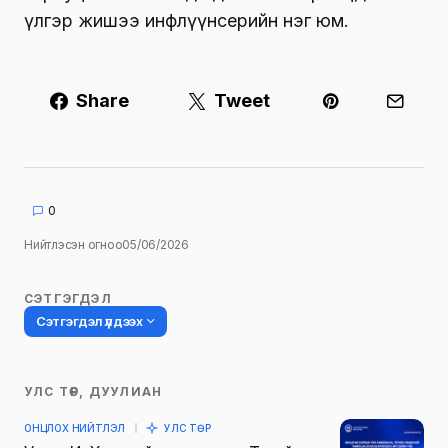
үлгэр жишээ инфлүүнсерийн нэг юм.
Share
Tweet
0
Нийтлэсэн огноо
05/06/2026
СЭТГЭГДЭЛ
Сэтгэгдэл үлдээх
УЛС ТӨР, ДУУЛИАН
Таны имэйл хаягийг нийтлэхгүй.
ОНЦЛОХ НИЙТЛЭЛ
УЛС ТӨР
Шаардлагатай талбаруудыг
*
гэж