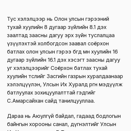
Тус хэлэлцээр нь Олон улсын гэрээний
тухай хуулийн 8 дугаар зүйлийн 8.1 дэх
заалтад заасны дагуу эрх зүйн туслалцаа
үзүүлэхтэй холбогдсон заавал соёрхон
батлах олон улсын гэрээ бөгөөд мөн хуулийн 16
дугаар зүйлийн 16.1 дэх хэсэгт заасны дагуу
уг хэлэлцээрийг Соёрхон батлах тухай
хуулийн төслийг Засгийн газрын хуралдаанаар
хэлэлцүүлэн, Улсын Их Хуралд өргөн мэдүүлж
батлуулах зохицуулалттай гэдгийг
С.Амарсайхан сайд танилцууллаа.
Дараа нь Аюулгүй байдал, гадаад бодлогын
байнгын хорооны санал, дүгнэлтийг Улсын