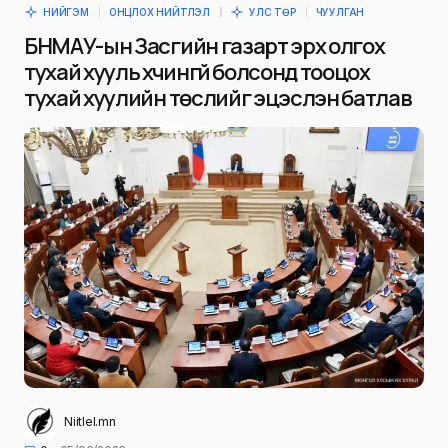
НИЙГЭМ
ОНЦЛОХ НИЙТЛЭЛ
УЛС ТӨР
ЧУУЛГАН
БНМАУ-ын Засгийн газарт эрх олгох
тухай хууль хүчингүй болсонд тооцох
тухай хуулийн төслийг эцэслэн батлав
Niitlel.mn