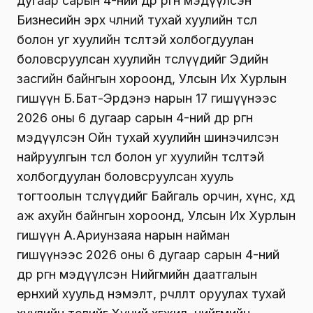
дугаар сарын 4-ний өдөр өргөн мэдүүлсэн
Бизнесийн эрх чөлөөний тухай хуулийн төсөл
болон уг хуулийн төсөлтэй холбогдуулан
боловсруулсан хуулийн төслүүдийг Эдийн
засгийн байнгын хороонд, Улсын Их Хурлын
гишүүн Б.Бат-Эрдэнэ нарын 17 гишүүнээс
2026 оны 6 дугаар сарын 4-ний өдөр өргөн
мэдүүлсэн Ойн тухай хуулийн шинэчилсэн
найруулгын төсөл болон уг хуулийн төсөлтэй
холбогдуулан боловсруулсан хууль
тогтоолын төслүүдийг Байгаль орчин, хүнс, хөдөө
аж ахуйн байнгын хороонд, Улсын Их Хурлын
гишүүн А.Ариунзаяа нарын найман
гишүүнээс 2026 оны 6 дугаар сарын 4-ний
өдөр өргөн мэдүүлсэн Нийгмийн даатгалын
ерөнхий хуульд нэмэлт, өөрчлөлт оруулах тухай