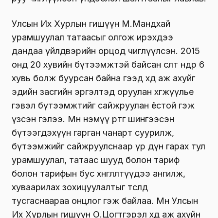
Улсын Их Хурлын гишүүн М.Мандхай
урамшуулал татаасыг олгож ирэхдээ
дандаа үйлдвэрийн орцод чиглүүлсэн. 2015
онд 20 хувийн бүтээмжтэй байсан өсөлт өнөөдөр 6
хувь болж буурсан байна гээд хөдөө аж ахуйг
эдийн засгийн эргэлтэд оруулан хөгжүүлье
гэвэл бүтээмжтийг сайжруулан ёстой гэж
үзсэн гэлээ. Мөн нэмүү өртөг шингээсэн
бүтээгдэхүүн гарган чанарт суурилж,
бүтээмжийг сайжруулснаар үр дүн гарах тул
урамшуулал, татаас шууд болон тариф
болон тарифын бус хөнгөлөлтүүдээ ангилж,
хуваарилах зохицуулалтыг төсөлд
тусгаснаараа онцлог гэж байлаа. Мөн Улсын
Их Хурлын гишүүн О.Цогтгэрэл хөдөө аж ахуйн