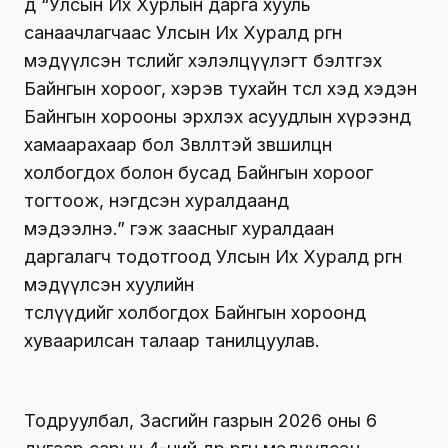
д “Улсын Их Хурлын дарга хууль
санаачлагчаас Улсын Их Хуралд өргөн
мэдүүлсэн төслийг хэлэлцүүлэгт бэлтгэх
Байнгын хороог, хэрэв тухайн төсөл хэд хэдэн
Байнгын хорооны эрхлэх асуудлын хүрээнд
хамаарахаар бол Зөвлөлтэй зөвшилцөн
холбогдох болон бусад Байнгын хороог
тогтоож, нэгдсэн хуралдаанд
мэдээлнэ.” гэж заасныг хуралдаан
даргалагч тодотгоод Улсын Их Хуралд өргөн
мэдүүлсэн хуулийн
төслүүдийг холбогдох Байнгын хороонд
хуваарилсан талаар танилцуулав.
Тодруулбал, Засгийн газрын 2026 оны 6