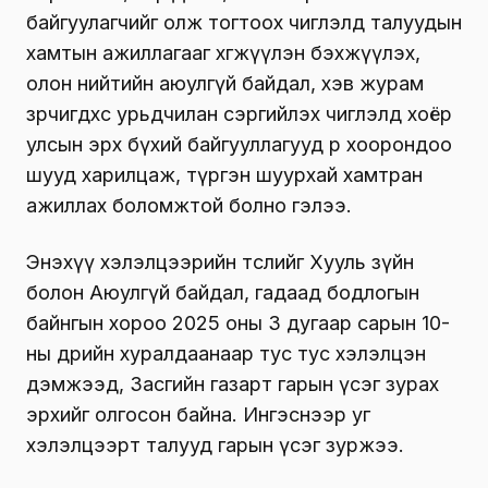
байгуулагчийг олж тогтоох чиглэлд талуудын
хамтын ажиллагааг хөгжүүлэн бэхжүүлэх,
олон нийтийн аюулгүй байдал, хэв журам
зөрчигдөхөөс урьдчилан сэргийлэх чиглэлд хоёр
улсын эрх бүхий байгууллагууд өөр хоорондоо
шууд харилцаж, түргэн шуурхай хамтран
ажиллах боломжтой болно гэлээ.
Энэхүү хэлэлцээрийн төслийг Хууль зүйн
болон Аюулгүй байдал, гадаад бодлогын
байнгын хороо 2025 оны 3 дугаар сарын 10-
ны өдрийн хуралдаанаар тус тус хэлэлцэн
дэмжээд, Засгийн газарт гарын үсэг зурах
эрхийг олгосон байна. Ингэснээр уг
хэлэлцээрт талууд гарын үсэг зуржээ.