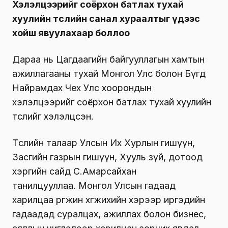
Хэлэлцээрийг соёрхон батлах тухай
хуулийн төслийн санал хураалтыг үдээс
хойш явуулахаар боллоо
Дараа нь Цагдаагийн байгууллагын хамтын
ажиллагааны тухай Монгол Улс болон Бүгд
Найрамдах Чех Улс хоорондын
хэлэлцээрийг соёрхон батлах тухай хуулийн
төслийг хэлэлцсэн.
Төслийн талаар Улсын Их Хурлын гишүүн,
Засгийн газрын гишүүн, Хууль зүй, дотоод
хэргийн сайд С.Амарсайхан
танилцууллаа. Монгол Улсын гадаад
харилцаа өргөжин хөгжихийн хэрээр иргэдийн
гадаадад суралцах, ажиллах болон бизнес,