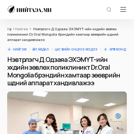
Нүүр
Нийгэм
Нэвтрүүлэгч Д.Одзаяа ЭХЭМҮТ-ийн хүүхдийн зөвлөх
поликлиникт Dr.Oral Mongolia брэндийн хамтаар зөөврийн шүдний
аппарат хандивлажээ
НИЙГЭМ
ҮЙЛ ЯВДАЛ
ЦАГ ҮЕИЙН ОНЦЛОХ МЭДЭЭ
ЭРҮҮЛ МЭНД
Нэвтрүүлэгч Д.Одзаяа ЭХЭМҮТ-ийн
хүүхдийн зөвлөх поликлиникт Dr.Oral
Mongolia брэндийн хамтаар зөөврийн
шүдний аппарат хандивлажээ