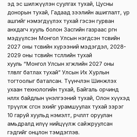
эд эс шилжүүлэн суулгах тухай, Цусны
донорын тухай, Гадаад зээлийн ашиглалт, үр
ашгийг нэмэгдүүлэх тухай гэсэн гурван
анхдагч хууль болон Засгийн газраас өргөн
мэдүүлсэн Монгол Улсын нэгдсэн төсвийн
2027 оны төсвийн хүрээний мэдэгдэл, 2028-
2029 оны төсвийн төсөөллийн тухай
хууль “Монгол Улсын хөгжлийн 2027 оны
төлөвлөгөө батлах тухай” Улсын Их Хурлын
тогтоолыг баталсан. Түүнчлэн Шинжлэх
ухаан технологийн тухай, Байгаль орчинд
нөлөөлөх байдлын үнэлгээний тухай, Олон хүүхэд
төрүүлж өсгөсөн эхийг урамшуулах тухай зэрэг
10 гаруй хуульд нэмэлт, өөрчлөлт оруулан
амьдралд илүү нийцүүлж сайжруулсан
гэдгийг онцлон тэмдэглэв.