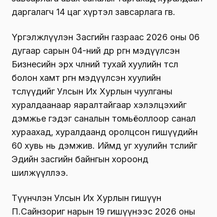
даргалагч 14 цаг хүртэл завсарлага өгөв.
Үргэлжлүүлэн Засгийн газраас 2026 оны 06
дугаар сарын 04-ний өдөр өргөн мэдүүлсэн
Бизнесийн эрх чөлөөний тухай хуулийн төсөл
болон хамт өргөн мэдүүлсэн хуулийн
төслүүдийг Улсын Их Хурлын чуулганы
хуралдаанаар яаралтайгаар хэлэлцэхийг
дэмжье гэдэг саналын томьёоллоор санал
хураахад, хуралдаанд оролцсон гишүүдийн
60 хувь нь дэмжив. Иймд уг хуулийн төслийг
Эдийн засгийн байнгын хороонд
шилжүүллээ.
Түүнчлэн Улсын Их Хурлын гишүүн
П.Сайнзориг нарын 19 гишүүнээс 2026 оны