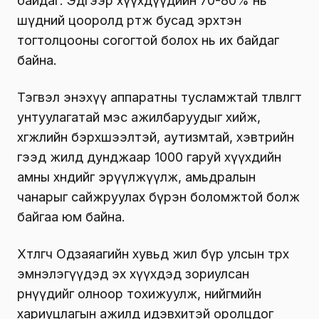
байдаг. Эдгээр хүүхдүүдийн 70-80% нь
шүдний цооролд өртөж бусад эрхтэн
тогтолцооны согогтой болох нь их байдаг
байна.
Тэгвэл энэхүү аппаратны тусламжтай төлөвлөгөөт
унтуулагатай мэс ажилбаруудыг хийж,
хөгжлийн бэрхшээлтэй, аутизмтай, хэвтрийн
гээд жилд дунджаар 1000 гаруй хүүхдийн
амны хөндийг эрүүлжүүлж, амьдралын
чанарыг сайжруулах бүрэн боломжтой болж
байгаа юм байна.
Хөтлөгч Одзаяагийн хувьд жил бүр улсын төрөх
эмнэлэгүүдэд эх хүүхдэд зориулсан
өрөөнүүдийг олноор тохижуулж, нийгмийн
хариуцлагын ажилд идэвхитэй оролцдог