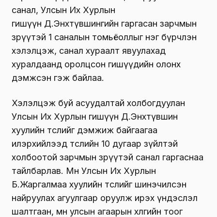
санал, Улсын Их Хурлын
гишүүн Д.Энхтүвшингийн гаргасан зарчмын
зөрүүтэй 1 саналын томьёоллыг нэг бүрчлэн
хэлэлцэж, санал хураалт явуулахад
хуралдаанд оролцсон гишүүдийн олонх
дэмжсэн гэж байлаа.
Хэлэлцэж буй асуудалтай холбогдуулан
Улсын Их Хурлын гишүүн Д.Энхтүвшин
хуулийн төслийг дэмжиж байгаагаа
илэрхийлээд төслийн 10 дугаар зүйлтэй
холбоотой зарчмын зөрүүтэй санал гаргаснаа
тайлбарлав. Мөн Улсын Их Хурлын
Б.Жаргалмаа хуулийн төслийг шинэчилсэн
найруулах агуулгаар оруулж ирэх үндэслэл
шалтгаан, мөн улсын агаарын хөлгийн тоог