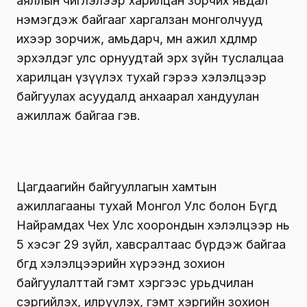
аяллын чиглэлээр харилцан зорчих явдал
нэмэгдэж байгааг харгалзан монголчууд
ихээр зорчиж, амьдарч, мөн ажил хөдөлмөр
эрхэлдэг улс орнуудтай эрх зүйн туслалцаа
харилцан үзүүлэх тухай гэрээ хэлэлцээр
байгуулах асуудалд анхаарал хандуулан
ажиллаж байгаа гэв.
Цагдаагийн байгууллагын хамтын
ажиллагааны тухай Монгол Улс болон Бүгд
Найрамдах Чех Улс хоорондын хэлэлцээр нь
5 хэсэг 29 зүйл, хавсралтаас бүрдэж байгаа
бөгөөд хэлэлцээрийн хүрээнд зохион
байгуулалттай гэмт хэргээс урьдчилан
сэргийлэх, илрүүлэх, гэмт хэргийн зохион