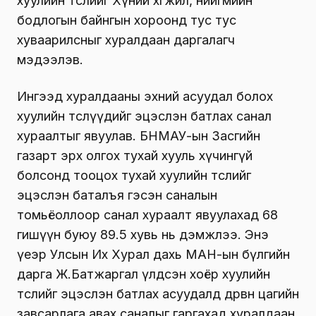
хуулийн төслийг Хүний хөгжил, нийгмийн
бодлогын байнгын хороонд тус тус
хуваарилсныг хуралдаан даргалагч
мэдээлэв.
Ингээд хуралдааны эхний асуудал болох
хуулийн төслүүдийг эцэслэн батлах санал
хураалтыг явуулав. БНМАУ-ын Засгийн
газарт эрх олгох тухай хууль хүчингүй
болсонд тооцох тухай хуулийн төслийг
эцэслэн баталъя гэсэн саналын
томьёоллоор санал хураалт явуулахад 68
гишүүн буюу 89.5 хувь нь дэмжлээ. Энэ
үеэр Улсын Их Хурал дахь МАН-ын бүлгийн
дарга Ж.Батжаргал үлдсэн хоёр хуулийн
төслийг эцэслэн батлах асуудалд дөрвөн цагийн
завсарлага авах саналыг гаргахад хуралдаан