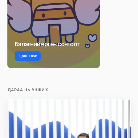
Бэлэгний өргөн сонголт
Цааш үзэх
ДАРАА НЬ УНШИХ