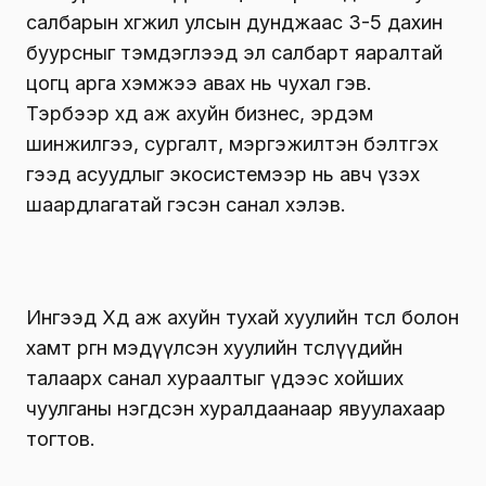
салбарын хөгжил улсын дунджаас 3-5 дахин
буурсныг тэмдэглээд эл салбарт яаралтай
цогц арга хэмжээ авах нь чухал гэв.
Тэрбээр хөдөө аж ахуйн бизнес, эрдэм
шинжилгээ, сургалт, мэргэжилтэн бэлтгэх
гээд асуудлыг экосистемээр нь авч үзэх
шаардлагатай гэсэн санал хэлэв.
Ингээд Хөдөө аж ахуйн тухай хуулийн төсөл болон
хамт өргөн мэдүүлсэн хуулийн төслүүдийн
талаарх санал хураалтыг үдээс хойших
чуулганы нэгдсэн хуралдаанаар явуулахаар
тогтов.