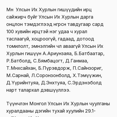
Мөн Улсын Их Хурлын гишүүдийн ирц
сайжирч буйг Улсын Их Хурлын дарга
онцлон тэмдэглээд өнгөрсөн тавдугаар сард
100 хувийн ирцтэй нэг удаа ч хурал
таслаагүй, хоцроогүй, гадаад, дотоод
томилолт, эмнэлгийн чөлөө аваагүй Улсын Их
Хурлын гишүүн А.Ариунзаяа, Б.Батбаатар,
Р.Батболд, С.Бямбацогт, Д.Ганмаа,
Т.Мөнхсайхан, Б.Пүрэвдорж, П.Сайнзориг,
М.Сарнай, Л.Соронзонболд, Х.Тэмүүжин,
Д.Үүрийнтуяа, Д.Энхтуяа, С.Эрдэнэболд
нарт талархал дэвшүүллээ.
Түүнчлэн Монгол Улсын Их Хурлын чуулганы
хуралдааны дэгийн тухай хуулийн 29.1-