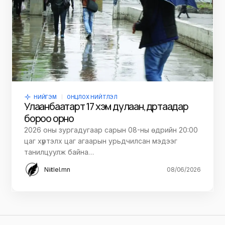
НИЙГЭМ
ОНЦЛОХ НИЙТЛЭЛ
Улаанбаатарт 17 хэм дулаан, өдөртөө аадар
бороо орно
2026 оны зургадугаар сарын 08-ны өдрийн 20:00
цаг хүртэлх цаг агаарын урьдчилсан мэдээг
танилцуулж байна…
Niitlel.mn
08/06/2026