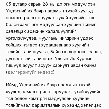
05 дугаар сарын 28-ны өдөр өргөн мэдүүлсэн
Үндэсний их баяр наадмын тухай хуульд
нэмэлт, өөрчлөлт оруулах тухай хуулийн төсөл
болон хамт өргөн мэдүүлсэн хуулийн төслийг
хэлэлцэх эсэхийн хэлэлцүүлгийг
үргэлжлүүлэв. Чуулганы өчигдрийн үдээс
хойших нэгдсэн хуралдаанаар хуулийн
төслийн танилцуулга, Байнгын хорооны санал,
дүгнэлттэй танилцаж, Улсын Их Хурлын
гишүүд асуулт асууж хариулт авсан байна.
(
д
элгэрэнгүйг эндээс
)
Иймд Үндэсний их баяр наадмын тухай
хуульд нэмэлт, өөрчлөлт оруулах тухай хуулийн
төсөл болон хамт өргөн мэдүүлсэн хуулийн
төслийг үзэл баримтлалын хүрээнд хэлэлцэх