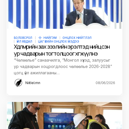
БОЛОВСРОЛ
НИЙГЭМ
ОНЦЛОХ НИЙТЛЭЛ
ҮЙЛ ЯВДАЛ
ЦАГ ҮЕИЙН ОНЦЛОХ МЭДЭЭ
Хөдөлмөрийн зах зээлийн эрэлтэд нийцсэн
ур чадварын тогтолцоог хөгжүүлнэ
“Чөлөөлье” санаачилга, “Монгол хүүхэд, залуусыг
ур чадварын хоцрогдлоос чөлөөлье 2026-2028”
цогц үйл ажиллагааны…
Niitlel.mn
08/06/2026