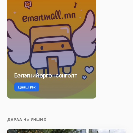
Бэлэгний өргөн сонголт
Цааш үзэх
ДАРАА НЬ УНШИХ