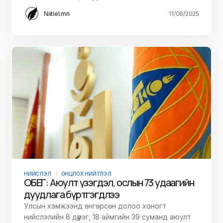
Niitlel.mn
11/08/2025
НИЙСЛЭЛ
ОНЦЛОХ НИЙТЛЭЛ
ОБЕГ: Аюулт үзэгдэл, ослын 73 удаагийн
дуудлага бүртгэгдлээ
Улсын хэмжээнд өнгөрсөн долоо хоногт
нийслэлийн 8 дүүрэг, 18 аймгийн 39 суманд аюулт