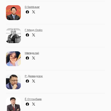
D. Sainbayar
Г. Мэнд-Ооёо
Мөнгөндалай
Р. Даваадорж
Ё. Отгонбаяр