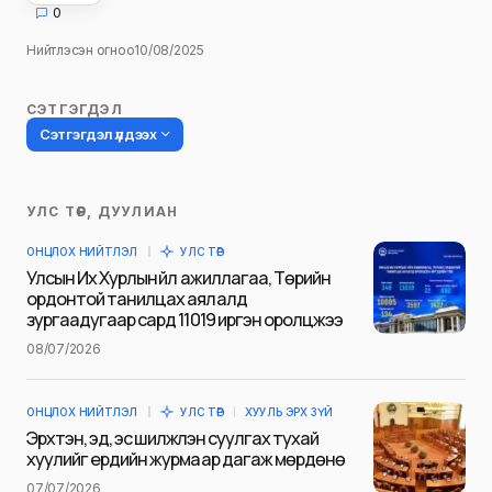
0
Нийтлэсэн огноо
10/08/2025
СЭТГЭГДЭЛ
Сэтгэгдэл үлдээх
УЛС ТӨР, ДУУЛИАН
Таны имэйл хаягийг нийтлэхгүй.
ОНЦЛОХ НИЙТЛЭЛ
УЛС ТӨР
Шаардлагатай талбаруудыг
*
гэж
Улсын Их Хурлын үйл ажиллагаа, Төрийн
тэмдэглэсэн
ордонтой танилцах аялалд
зургаадугаар сард 11019 иргэн оролцжээ
Name
*
08/07/2026
ОНЦЛОХ НИЙТЛЭЛ
УЛС ТӨР
ХУУЛЬ ЭРХ ЗҮЙ
E-mail
*
Эрхтэн, эд, эс шилжүүлэн суулгах тухай
хуулийг ердийн журмаар дагаж мөрдөнө
07/07/2026