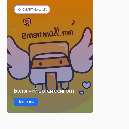
EMARTMALL.MN
Бэлэгний өргөн сонголт
Цааш үзэх