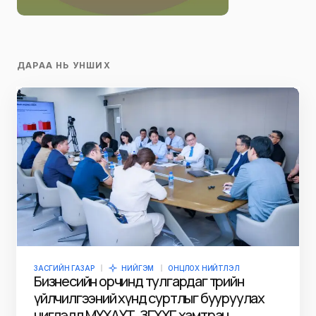
ДАРАА НЬ УНШИХ
ЗАСГИЙН ГАЗАР
НИЙГЭМ
ОНЦЛОХ НИЙТЛЭЛ
Бизнесийн орчинд тулгардаг төрийн
үйлчилгээний хүнд суртлыг бууруулах
чиглэлд МҮХАҮТ, ЗГХХГ хамтран