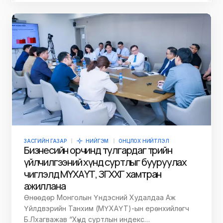
ЗАСГИЙН ГАЗАР
НИЙГЭМ
ОНЦЛОХ НИЙТЛЭЛ
Бизнесийн орчинд тулгардаг төрийн
үйлчилгээний хүнд суртлыг бууруулах
чиглэлд МҮХАҮТ, ЗГХХГ хамтран
ажиллана
Өнөөдөр Монголын Үндэсний Худалдаа Аж
Үйлдвэрийн Танхим (МҮХАҮТ)-ын ерөнхийлөгч
Б.Лхагважав “Хүнд суртлын индекс…