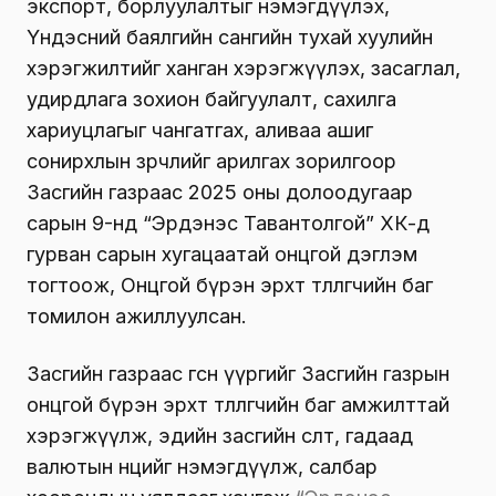
экспорт, борлуулалтыг нэмэгдүүлэх,
Үндэсний баялгийн сангийн тухай хуулийн
хэрэгжилтийг ханган хэрэгжүүлэх, засаглал,
удирдлага зохион байгуулалт, сахилга
хариуцлагыг чангатгах, аливаа ашиг
сонирхлын зөрчлийг арилгах зорилгоор
Засгийн газраас 2025 оны долоодугаар
сарын 9-нд “Эрдэнэс Тавантолгой” ХК-д
гурван сарын хугацаатай онцгой дэглэм
тогтоож, Онцгой бүрэн эрхт төлөөлөгчийн баг
томилон ажиллуулсан.
Засгийн газраас өгсөн үүргийг Засгийн газрын
онцгой бүрэн эрхт төлөөлөгчийн баг амжилттай
хэрэгжүүлж, эдийн засгийн өсөлт, гадаад
валютын нөөцийг нэмэгдүүлж, салбар