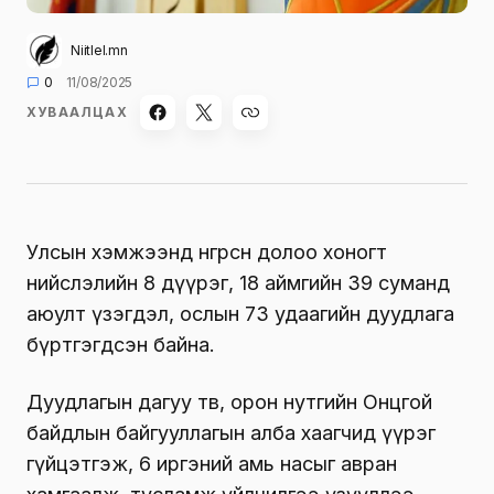
Niitlel.mn
0
11/08/2025
ХУВААЛЦАХ
Улсын хэмжээнд өнгөрсөн долоо хоногт
нийслэлийн 8 дүүрэг, 18 аймгийн 39 суманд
аюулт үзэгдэл, ослын 73 удаагийн дуудлага
бүртгэгдсэн байна.
Дуудлагын дагуу төв, орон нутгийн Онцгой
байдлын байгууллагын алба хаагчид үүрэг
гүйцэтгэж, 6 иргэний амь насыг авран