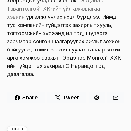
хоорондын уялдааг хангаж
“Эрдэнэс
Тавантолгой” ХК-ийн үйл ажиллагаа
хэвийн
үргэлжлүүлэх нөхцөл бүрдлээ. Иймд
тус компанийн гүйцэтгэх захирлыг хууль,
тогтоомжийн хүрээнд ил тод, шударга
зарчмаар сонгон шалгаруулах ажлыг зохион
байгуулж, томилж ажиллуулах талаар зохих
арга хэмжээ авахыг “Эрдэнэс Монгол” ХХК-
ийн гүйцэтгэх захирал С.Наранцогтод
даалгалаа.
Share
Tweet
ОНЦЛОХ