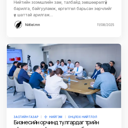
Нийтийн эзэмшлийн зам, талбайд зөвшөөрөлгүй
барилга, байгууламж, өргөтгөл барьсан зөрчлийг
үе шаттай арилгаж…
Niitlel.mn
11/08/2025
ЗАСГИЙН ГАЗАР
НИЙГЭМ
ОНЦЛОХ НИЙТЛЭЛ
Бизнесийн орчинд тулгардаг төрийн