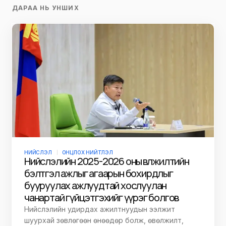
ДАРАА НЬ УНШИХ
НИЙСЛЭЛ
ОНЦЛОХ НИЙТЛЭЛ
Нийслэлийн 2025-2026 оны өвөлжилтийн
бэлтгэл ажлыг агаарын бохирдлыг
бууруулах ажлуудтай хослуулан
чанартай гүйцэтгэхийг үүрэг болгов
Нийслэлийн удирдах ажилтнуудын ээлжит
шуурхай зөвлөгөөн өнөөдөр болж, өвөлжилт,