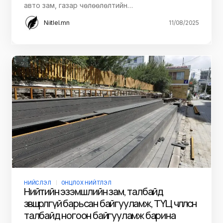
авто зам, газар чөлөөлөлтийн…
Niitlel.mn
11/08/2025
НИЙСЛЭЛ
ОНЦЛОХ НИЙТЛЭЛ
Нийтийн эзэмшлийн зам, талбайд
зөвшөөрөлгүй барьсан байгууламж, ТҮЦ чөлөөлсөн
талбайд ногоон байгууламж барина