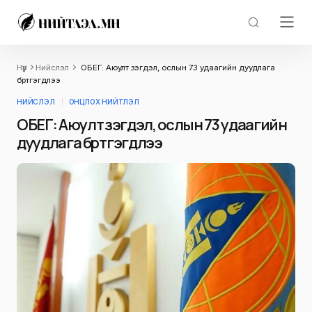
Нүүр
Нийслэл
ОБЕГ: Аюулт үзэгдэл, ослын 73 удаагийн дуудлага
бүртгэгдлээ
НИЙСЛЭЛ
ОНЦЛОХ НИЙТЛЭЛ
ОБЕГ: Аюулт үзэгдэл, ослын 73 удаагийн
дуудлага бүртгэгдлээ