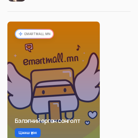
EMARTMALL.MN
Бэлэгний өргөн сонголт
Цааш үзэх