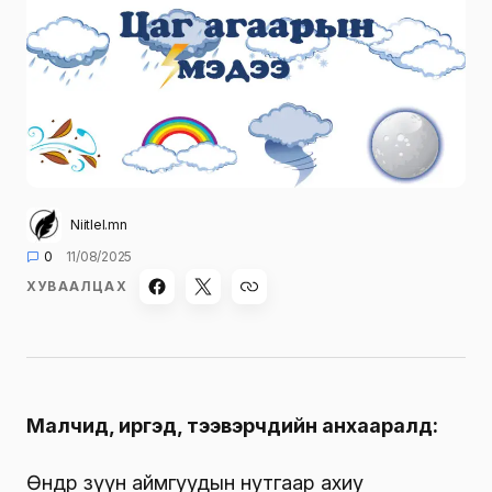
Niitlel.mn
0
11/08/2025
ХУВААЛЦАХ
Малчид, иргэд, тээвэрчдийн анхааралд:
Өнөөдөр зүүн аймгуудын нутгаар ахиу