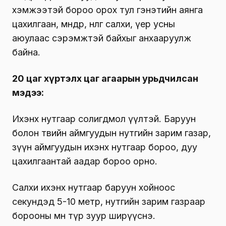
хэмжээтэй бороо орох тул гэнэтийн аянга
цахилгаан, мөндөр, нөөлөг салхи, үер усны
аюулаас сэрэмжтэй байхыг анхааруулж
байна.
20 цаг хүртэлх
цаг агаарын урьдчилсан
мэдээ:
Ихэнх нутгаар солигдмол үүлтэй. Баруун
болон төвийн аймгуудын нутгийн зарим газар,
зүүн аймгуудын ихэнх нутгаар бороо, дуу
цахилгаантай аадар бороо орно.
Салхи ихэнх нутгаар баруун хойноос
секундэд 5-10 метр, нутгийн зарим газраар
борооны өмнө түр зуур ширүүснэ.