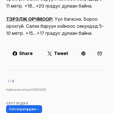
11 метр. +18…+20 градус дулаан байна.
ТЭРЭЛЖ ОРЧМООР:
Үүл багасна. Бороо
орохгүй. Салхи баруун хойноос секундэд 5-
10 метр. +15…+17 градус дулаан байна.
Share
Tweet
0
Нийтлэсэн огноо
11/08/2025
СЭТГЭГДЭЛ
Сэтгэгдэл үлдээх