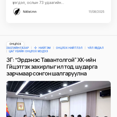
үзэгдэл, ослын 73 удаагийн…
Niitlel.mn
11/08/2025
ОНЦЛОХ
ЗАСГИЙН ГАЗАР
НИЙГЭМ
ОНЦЛОХ НИЙТЛЭЛ
ҮЙЛ ЯВДАЛ
ЦАГ ҮЕИЙН ОНЦЛОХ МЭДЭЭ
ЗГ: “Эрдэнэс Тавантолгой” ХК-ийн
Гүйцэтгэх захирлыг ил тод, шударга
зарчмаар сонгон шалгаруулна