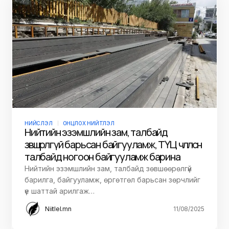
НИЙСЛЭЛ
ОНЦЛОХ НИЙТЛЭЛ
Нийтийн эзэмшлийн зам, талбайд
зөвшөөрөлгүй барьсан байгууламж, ТҮЦ чөлөөлсөн
талбайд ногоон байгууламж барина
Нийтийн эзэмшлийн зам, талбайд зөвшөөрөлгүй
барилга, байгууламж, өргөтгөл барьсан зөрчлийг
үе шаттай арилгаж…
Niitlel.mn
11/08/2025