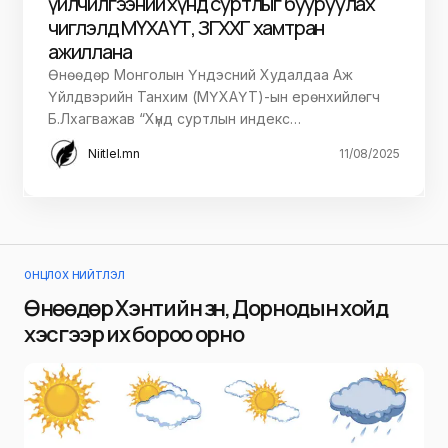
үйлчилгээний хүнд суртлыг бууруулах
чиглэлд МҮХАҮТ, ЗГХХГ хамтран
ажиллана
Өнөөдөр Монголын Үндэсний Худалдаа Аж
Үйлдвэрийн Танхим (МҮХАҮТ)-ын ерөнхийлөгч
Б.Лхагважав “Хүнд суртлын индекс…
Niitlel.mn
11/08/2025
ОНЦЛОХ НИЙТЛЭЛ
Өнөөдөр Хэнтийн зүүн, Дорнодын хойд
хэсгээр их бороо орно