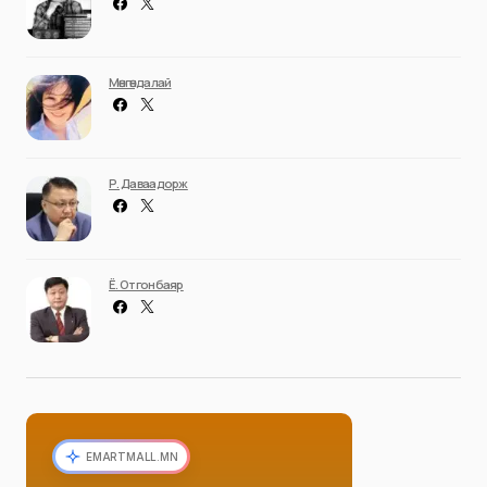
Мөнгөндалай
Р. Даваадорж
Ё. Отгонбаяр
EMARTMALL.MN