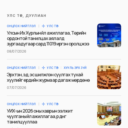
УЛС ТӨР, ДУУЛИАН
Таны имэйл хаягийг нийтлэхгүй.
ОНЦЛОХ НИЙТЛЭЛ
УЛС ТӨР
Шаардлагатай талбаруудыг
*
гэж
Улсын Их Хурлын үйл ажиллагаа, Төрийн
тэмдэглэсэн
ордонтой танилцах аялалд
зургаадугаар сард 11019 иргэн оролцжээ
Name
*
08/07/2026
ОНЦЛОХ НИЙТЛЭЛ
УЛС ТӨР
ХУУЛЬ ЭРХ ЗҮЙ
E-mail
*
Эрхтэн, эд, эс шилжүүлэн суулгах тухай
хуулийг ердийн журмаар дагаж мөрдөнө
07/07/2026
Сэтгэгдэл
*
ОНЦЛОХ НИЙТЛЭЛ
УЛС ТӨР
УИХ-ын 2026 оны хаврын ээлжит
чуулганы үйл ажиллагаа, үр дүнг
танилцууллаа