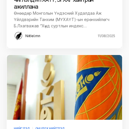
ажиллана
Өнөөдөр Монголын Үндэсний Худалдаа Аж
Үйлдвэрийн Танхим (МҮХАҮТ)-ын ерөнхийлөгч
Б.Лхагважав “Хүнд суртлын индекс…
Niitlel.mn
11/08/2025
НИЙСЛЭЛ
ОНЦЛОХ НИЙТЛЭЛ