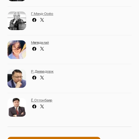
Г. Мэнд-Ооёо
Мөнгөндалай
Р. Даваадорж
Ё. Отгонбаяр