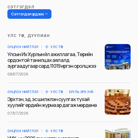
СЭТГЭГДЭЛ
Сэтгэгдэл үлдээх
УЛС ТӨР, ДУУЛИАН
Таны имэйл хаягийг нийтлэхгүй.
ОНЦЛОХ НИЙТЛЭЛ
УЛС ТӨР
Шаардлагатай талбаруудыг
*
гэж
Улсын Их Хурлын үйл ажиллагаа, Төрийн
тэмдэглэсэн
ордонтой танилцах аялалд
зургаадугаар сард 11019 иргэн оролцжээ
Name
*
08/07/2026
ОНЦЛОХ НИЙТЛЭЛ
УЛС ТӨР
ХУУЛЬ ЭРХ ЗҮЙ
E-mail
*
Эрхтэн, эд, эс шилжүүлэн суулгах тухай
хуулийг ердийн журмаар дагаж мөрдөнө
07/07/2026
Сэтгэгдэл
*
ОНЦЛОХ НИЙТЛЭЛ
УЛС ТӨР