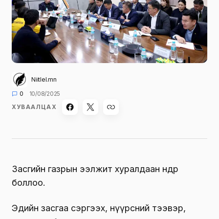
Niitlel.mn
0
10/08/2025
ХУВААЛЦАХ
Засгийн газрын ээлжит хуралдаан өнөөдөр
боллоо.
Эдийн засгаа сэргээх, нүүрсний тээвэр,