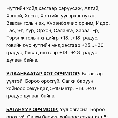
Нутгийн хойд хэсгээр сэрүүсэж, Алтай,
Хангай, Хөвсгөл, Хэнтийн уулархаг нутаг,
Завхан голын эх, Хүрэнбэлчир орчим, Идэр,
Тэс, Эг, Үүр, Орхон, Сэлэнгэ, Хараа, Ерөө,
Тэрэлж голын хөндийгөөр +13…+18 градус,
говийн бүс нутгийн өмнөд хэсгээр +25…+30
градус, бусад нутгаар +18…+23 градус
дулаан байна.
УЛААНБААТАР ХОТ ОРЧМООР
:
Багавтар
үүлтэй. Бороо орохгүй. Салхи баруун
хойноос секундэд 5-10 метр. +18…+20
градус дулаан байна.
БАГАНУУР ОРЧМООР:
Үүл багасна. Бороо
орохгүй. Салхи баруун хойноос секундэд 6-