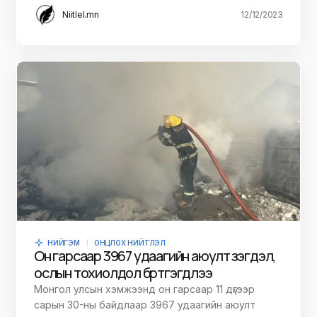
Niitlel.mn
12/12/2023
НИЙГЭМ
ОНЦЛОХ НИЙТЛЭЛ
Он гарсаар 3967 удаагийн аюулт үзэгдэл,
ослын тохиолдол бүртгэгдлээ
Монгол улсын хэмжээнд он гарсаар 11 дүгээр
сарын 30-ны байдлаар 3967 удаагийн аюулт