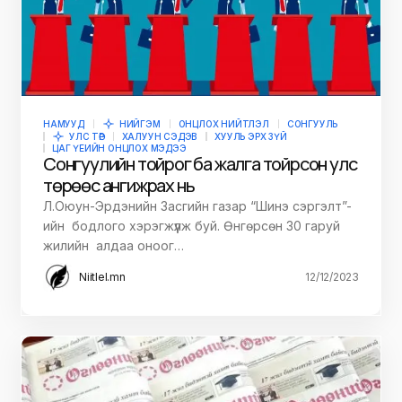
НАМУУД
НИЙГЭМ
ОНЦЛОХ НИЙТЛЭЛ
СОНГУУЛЬ
УЛС ТӨР
ХАЛУУН СЭДЭВ
ХУУЛЬ ЭРХ ЗҮЙ
ЦАГ ҮЕИЙН ОНЦЛОХ МЭДЭЭ
Сонгуулийн тойрог ба жалга тойрсон улс
төрөөс ангижрах нь
Л.Оюун-Эрдэнийн Засгийн газар “Шинэ сэргэлт”-
ийн бодлого хэрэгжүүлж буй. Өнгөрсөн 30 гаруй
жилийн алдаа оноог…
Niitlel.mn
12/12/2023