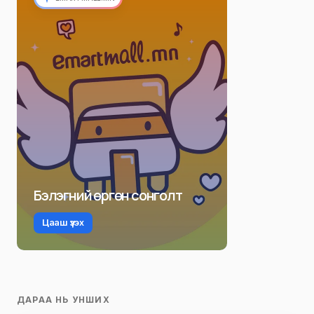
Бэлэгний өргөн сонголт
Цааш үзэх
ДАРАА НЬ УНШИХ