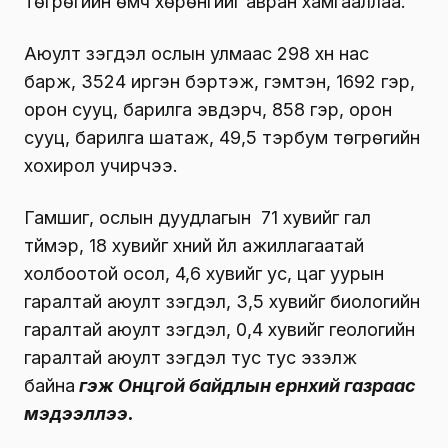
төгрөгийн өмч хөрөнгийг авран хамгааллаа.
Аюулт үзэгдэл ослын улмаас 298 хүн нас
барж, 3524 иргэн бэртэж, гэмтэн, 1692 гэр,
орон сууц, барилга эвдэрч, 858 гэр, орон
сууц, барилга шатаж, 49,5 тэрбум төгрөгийн
хохирол учирчээ.
Гамшиг, ослын дуудлагын 71 хувийг гал
түймэр, 18 хувийг хүний үйл ажиллагаатай
холбоотой осол, 4,6 хувийг ус, цаг уурын
гаралтай аюулт үзэгдэл, 3,5 хувийг биологийн
гаралтай аюулт үзэгдэл, 0,4 хувийг геологийн
гаралтай аюулт үзэгдэл тус тус эзэлж
байна
гэж Онцгой байдлын ерөнхий газраас
мэдээллээ.