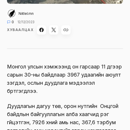
Niitlel.mn
0
12/12/2023
ХУВААЛЦАХ
Монгол улсын хэмжээнд он гарсаар 11 дүгээр
сарын 30-ны байдлаар 3967 удаагийн аюулт
үзэгдэл, ослын дуудлага мэдээлэл
бүртгэгдлээ.
Дуудлагын дагуу төв, орон нутгийн Онцгой
байдлын байгууллагын алба хаагчид үүрэг
гүйцэтгэн, 7926 хүний амь нас, 367,6 тэрбум