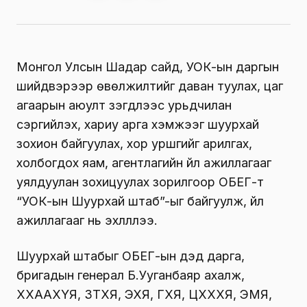
Монгол Улсын Шадар сайд, УОК-ын даргын
шийдвэрээр өвөлжилтийг даван туулах, цаг
агаарын аюулт үзэгдлээс урьдчилан
сэргийлэх, хариу арга хэмжээг шуурхай
зохион байгуулах, хор уршгийг арилгах,
холбогдох яам, агентлагийн үйл ажиллагааг
уялдуулан зохицуулах зорилгоор ОБЕГ-т
“УОК-ын Шуурхай штаб”-ыг байгуулж, үйл
ажиллагааг нь эхлүүллээ.
Шуурхай штабыг ОБЕГ-ын дэд дарга,
бригадын генерал Б.Ууганбаяр ахалж,
ХХААХҮЯ, ЗТХЯ, ЭХЯ, ГХЯ, ЦХХХЯ, ЭМЯ,