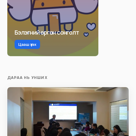
Бэлэгний өргөн сонголт
Цааш үзэх
ДАРАА НЬ УНШИХ