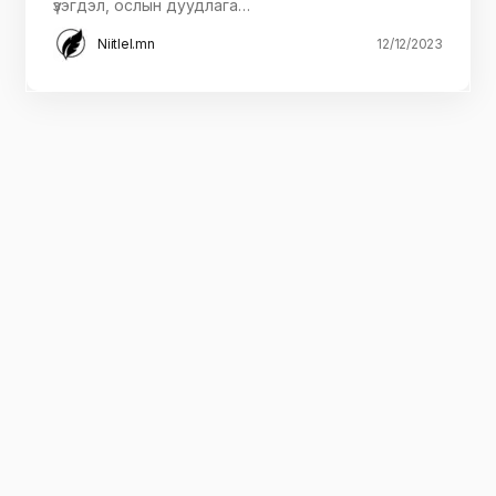
үзэгдэл, ослын дуудлага…
Niitlel.mn
12/12/2023