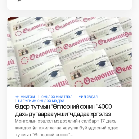
НИЙГЭМ
ОНЦЛОХ НИЙТЛЭЛ
ҮЙЛ ЯВДАЛ
ЦАГ ҮЕИЙН ОНЦЛОХ МЭДЭЭ
Өдөр тутмын “Өглөөний сонин” 4000
дахь дугаараа уншигчдадаа хүргэлээ
Монголын хэвлэл мэдээллийн салбарт 17 дахь
жилдээ үйл ажиллагаа явуулж буй үндэсний өдөр
тутмын “Өглөөний сонин”…