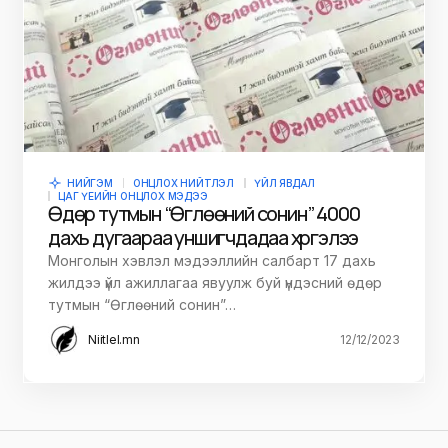
НИЙГЭМ
ОНЦЛОХ НИЙТЛЭЛ
ҮЙЛ ЯВДАЛ
ЦАГ ҮЕИЙН ОНЦЛОХ МЭДЭЭ
Өдөр тутмын “Өглөөний сонин” 4000
дахь дугаараа уншигчдадаа хүргэлээ
Монголын хэвлэл мэдээллийн салбарт 17 дахь
жилдээ үйл ажиллагаа явуулж буй үндэсний өдөр
тутмын “Өглөөний сонин”…
Niitlel.mn
12/12/2023