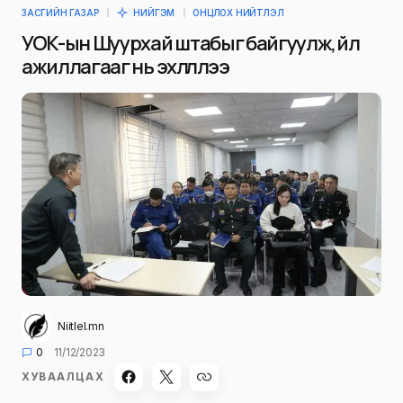
ЗАСГИЙН ГАЗАР
НИЙГЭМ
ОНЦЛОХ НИЙТЛЭЛ
УОК-ын Шуурхай штабыг байгуулж, үйл
ажиллагааг нь эхлүүллээ
Niitlel.mn
0
11/12/2023
ХУВААЛЦАХ