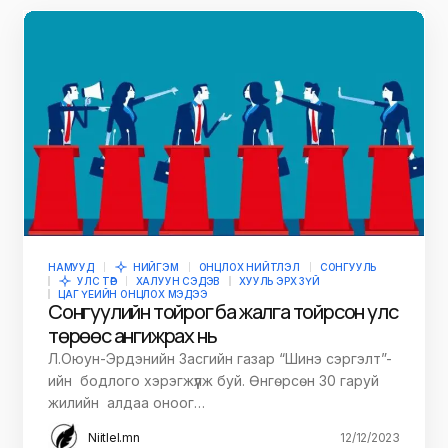
НАМУУД
НИЙГЭМ
ОНЦЛОХ НИЙТЛЭЛ
СОНГУУЛЬ
УЛС ТӨР
ХАЛУУН СЭДЭВ
ХУУЛЬ ЭРХ ЗҮЙ
ЦАГ ҮЕИЙН ОНЦЛОХ МЭДЭЭ
Сонгуулийн тойрог ба жалга тойрсон улс
төрөөс ангижрах нь
Л.Оюун-Эрдэнийн Засгийн газар “Шинэ сэргэлт”-
ийн бодлого хэрэгжүүлж буй. Өнгөрсөн 30 гаруй
жилийн алдаа оноог…
Niitlel.mn
12/12/2023