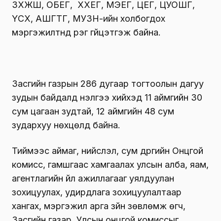
ЗХЖШ, ОБЕГ, ХХЕГ, МЭЕГ, ЦЕГ, ЦУОШГ,
ҮСХ, АШГТГ, МУЗН-ийн холбогдох
мэргэжилтнүүд үүрэг гүйцэтгэж байна.
Засгийн газрын 286 дугаар тогтоолын дагуу
зудын байдалд үнэлгээ хийхэд 11 аймгийн 30
сум цагаан зудтай, 12 аймгийн 48 сум
зудархуу нөхцөлд байна.
Тиймээс аймаг, нийслэл, сум дүүргийн Онцгой
комисс, гамшгаас хамгаалах улсын алба, яам,
агентлагийн үйл ажиллагааг уялдуулан
зохицуулах, удирдлага зохицуулалтаар
хангах, мэргэжил арга зүйн зөвлөмж өгч,
Засгийн газар, Улсын онцгой комиссыг