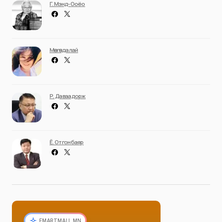
Г. Мэнд-Ооёо
Мөнгөндалай
Р. Даваадорж
Ё. Отгонбаяр
EMARTMALL.MN