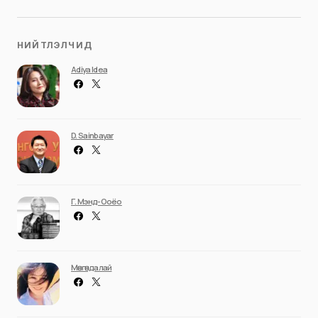
НИЙТЛЭЛЧИД
Adiya Idea
D. Sainbayar
Г. Мэнд-Ооёо
Мөнгөндалай