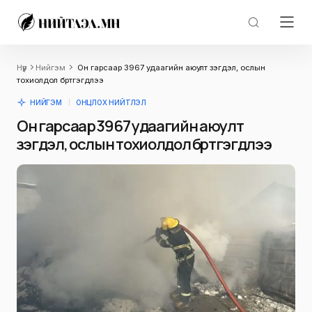
Нүүр
Нийгэм
Он гарсаар 3967 удаагийн аюулт үзэгдэл, ослын
тохиолдол бүртгэгдлээ
НИЙГЭМ
ОНЦЛОХ НИЙТЛЭЛ
Он гарсаар 3967 удаагийн аюулт
үзэгдэл, ослын тохиолдол бүртгэгдлээ