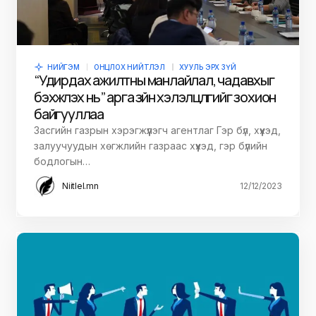
НИЙГЭМ
ОНЦЛОХ НИЙТЛЭЛ
ХУУЛЬ ЭРХ ЗҮЙ
“Удирдах ажилтны манлайлал, чадавхыг
бэхжүүлэх нь” арга зүйн хэлэлцүүлгийг зохион
байгууллаа
Засгийн газрын хэрэгжүүлэгч агентлаг Гэр бүл, хүүхэд,
залуучуудын хөгжлийн газраас хүүхэд, гэр бүлийн
бодлогын…
Niitlel.mn
12/12/2023