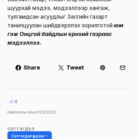
шуурхай мэдээ, мэдээллээр хангаж,
тулгамдсан асуудлыг Засгийн газарт
танилцуулан шийдвэрлүүлэх зорилготой
юм
гэж Онцгой байдлын ерөнхий газраас
мэдээллээ.
Share
Tweet
0
Нийтлэсэн огноо
11/12/2023
СЭТГЭГДЭЛ
Сэтгэгдэл үлдээх