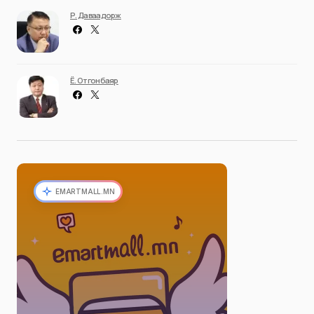
Р. Даваадорж
Ё. Отгонбаяр
EMARTMALL.MN