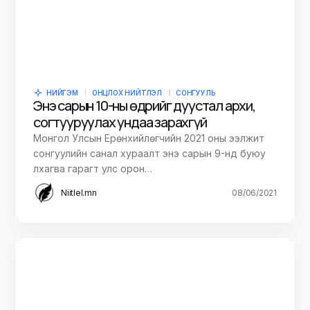
НИЙГЭМ
ОНЦЛОХ НИЙТЛЭЛ
СОНГУУЛЬ
Энэ сарын 10-ны өдрийг дуустал архи,
согтууруулах ундаа зарахгүй
Монгол Улсын Ерөнхийлөгчийн 2021 оны ээлжит
сонгуулийн санал хураалт энэ сарын 9-нд буюу
лхагва гарагт улс орон…
Niitlel.mn
08/06/2021