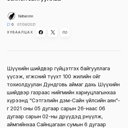
Niitlel.mn
0
07/06/2021
ХУВААЛЦАХ
Шүүхийн шийдвэр гүйцэтгэх байгууллага
үүсэж, хөгжсөний түүхт 100 жилийн ойг
тохиолдуулан Дундговь аймаг дахь Шүүхийн
шийдвэр газраас нийгмийн хариуцлагынхаа
хүрээнд “Сэтгэлийн дэм-Сайн үйлсийн аян”-
г 2021 оны 05 дугаар сарын 26-наас 06
дугаар сарын 02-ны өдрүүдэд өрнүүлж,
аймгийнхаа Сайнцагаан сумын 6 дугаар