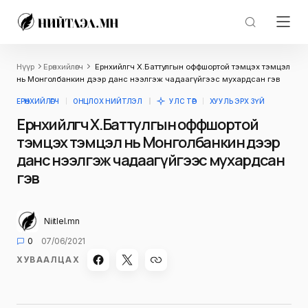
Нүүр
Ерөнхийлөгч
Ерөнхийлөгч Х.Баттулгын оффшортой тэмцэх тэмцэл
нь Монголбанкин дээр данс нээлгэж чадаагүйгээс мухардсан гэв
ЕРӨНХИЙЛӨГЧ
ОНЦЛОХ НИЙТЛЭЛ
УЛС ТӨР
ХУУЛЬ ЭРХ ЗҮЙ
Ерөнхийлөгч Х.Баттулгын оффшортой
тэмцэх тэмцэл нь Монголбанкин дээр
данс нээлгэж чадаагүйгээс мухардсан
гэв
Niitlel.mn
0
07/06/2021
ХУВААЛЦАХ