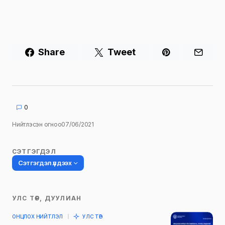
Share
Tweet
0
Нийтлэсэн огноо
07/06/2021
СЭТГЭГДЭЛ
Сэтгэгдэл үлдээх
УЛС ТӨР, ДУУЛИАН
Таны имэйл хаягийг нийтлэхгүй.
ОНЦЛОХ НИЙТЛЭЛ
УЛС ТӨР
Шаардлагатай талбаруудыг
*
гэж