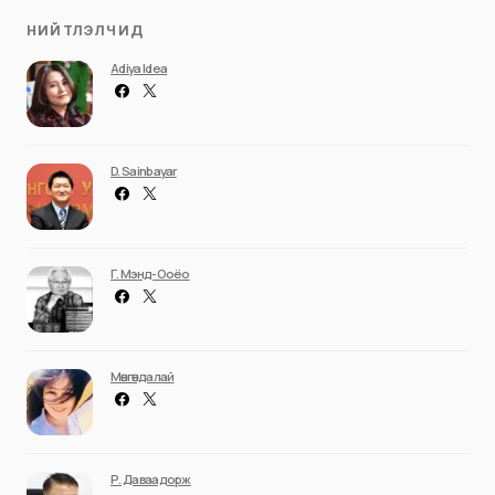
НИЙТЛЭЛЧИД
Adiya Idea
D. Sainbayar
Г. Мэнд-Ооёо
Мөнгөндалай
Р. Даваадорж