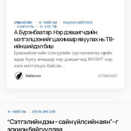
ЕРӨНХИЙЛӨГЧ
НИЙГЭМ
ОНЦЛОХ НИЙТЛЭЛ
СОНГУУЛЬ
УЛС ТӨР
А.Бүрэнбаатар: Нэр дэвшигчдийн
мэтгэлцээнийг цахимаар явуулах нь ТВ-
ийн шийдэл биш
Ерөнхийлөгчийн сонгуулийн сурталчилгаа сүүлийн
өдөр буюу өнөөдөр нэр дэвшигчид МҮОНТ-ээр
халз мэтгэлцэх байсан.…
Niitlel.mn
07/06/2021
НИЙГЭМ
ХУУЛЬ ЭРХ ЗҮЙ
“Сэтгэлийн дэм – сайн үйлсийн аян”- г
зохион байгууллаа