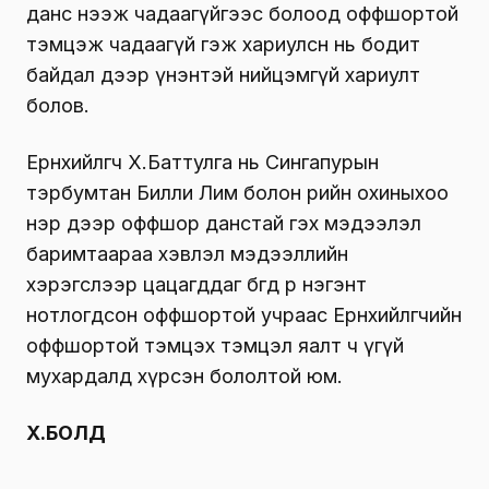
данс нээж чадаагүйгээс болоод оффшортой
тэмцэж чадаагүй гэж хариулсн нь бодит
байдал дээр үнэнтэй нийцэмгүй хариулт
болов.
Ерөнхийлөгч Х.Баттулга нь Сингапурын
тэрбумтан Билли Лим болон өөрийн охиныхоо
нэр дээр оффшор данстай гэх мэдээлэл
баримтаараа хэвлэл мэдээллийн
хэрэгслээр цацагддаг бөгөөд өөрөө нэгэнт
нотлогдсон оффшортой учраас Ерөнхийлөгчийн
оффшортой тэмцэх тэмцэл яалт ч үгүй
мухардалд хүрсэн бололтой юм.
Х.БОЛД