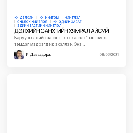
ДЭЛХИЙ
НИЙГЭМ
НИЙТЛЭЛ
ОНЦЛОХ НИЙТЛЭЛ
ЭДИЙН ЗАСАГ
ЭДИЙН ЗАСГИЙН НИЙТЛЭЛ
ДЭЛХИЙН САНХҮҮГИЙН ХЯМРАЛ АЙСУЙ
Барууны эдийн засагт “хэт халалт”-ын шинж
тэмдэг мэдрэгдэж эхэллээ. Энэ…
Р. Даваадорж
08/06/2021