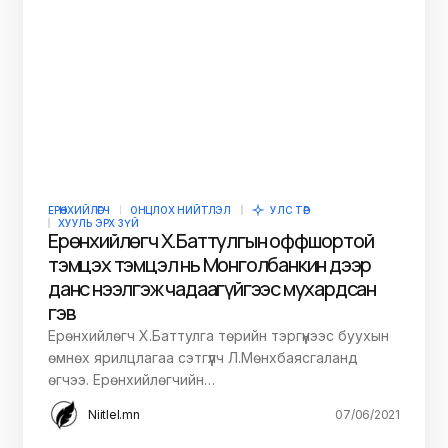
ЕРӨНХИЙЛӨГЧ
ОНЦЛОХ НИЙТЛЭЛ
УЛС ТӨР
ХУУЛЬ ЭРХ ЗҮЙ
Ерөнхийлөгч Х.Баттулгын оффшортой
тэмцэх тэмцэл нь Монголбанкин дээр
данс нээлгэж чадаагүйгээс мухардсан
гэв
Ерөнхийлөгч Х.Баттулга төрийн тэргүүнээс буухын
өмнөх ярилцлагаа сэтгүүлч Л.Мөнхбаясгаланд
өгчээ. Ерөнхийлөгчийн…
Niitlel.mn
07/06/2021