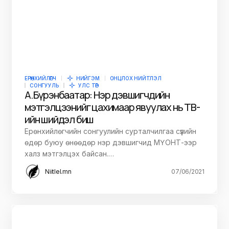
ЕРӨНХИЙЛӨГЧ
НИЙГЭМ
ОНЦЛОХ НИЙТЛЭЛ
СОНГУУЛЬ
УЛС ТӨР
А.Бүрэнбаатар: Нэр дэвшигчдийн
мэтгэлцээнийг цахимаар явуулах нь ТВ-
ийн шийдэл биш
Ерөнхийлөгчийн сонгуулийн сурталчилгаа сүүлийн
өдөр буюу өнөөдөр нэр дэвшигчид МҮОНТ-ээр
халз мэтгэлцэх байсан.…
Niitlel.mn
07/06/2021