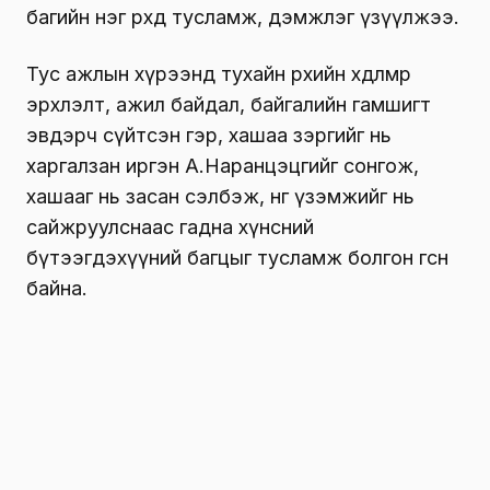
багийн нэг өрхөд тусламж, дэмжлэг үзүүлжээ.
Тус ажлын хүрээнд тухайн өрхийн хөдөлмөр
эрхлэлт, ажил байдал, байгалийн гамшигт
эвдэрч сүйтсэн гэр, хашаа зэргийг нь
харгалзан иргэн А.Наранцэцгийг сонгож,
хашааг нь засан сэлбэж, өнгө үзэмжийг нь
сайжруулснаас гадна хүнсний
бүтээгдэхүүний багцыг тусламж болгон өгсөн
байна.