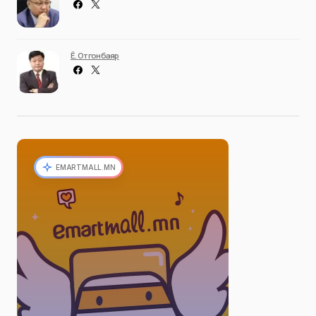
Ё. Отгонбаяр
EMARTMALL.MN