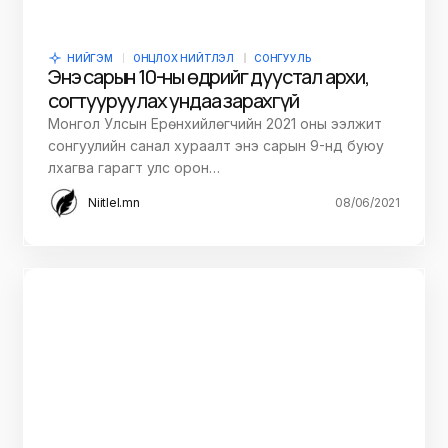
НИЙГЭМ
ОНЦЛОХ НИЙТЛЭЛ
СОНГУУЛЬ
Энэ сарын 10-ны өдрийг дуустал архи,
согтууруулах ундаа зарахгүй
Монгол Улсын Ерөнхийлөгчийн 2021 оны ээлжит
сонгуулийн санал хураалт энэ сарын 9-нд буюу
лхагва гарагт улс орон…
Niitlel.mn
08/06/2021