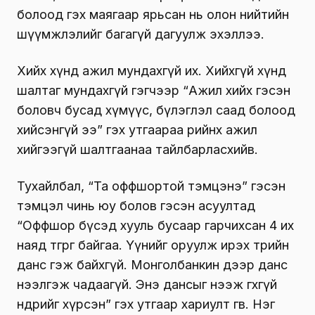
болоод гэх маягаар ярьсан нь олон нийтийн
шүүмжлэлийг багагүй дагуулж эхэллээ.
Хийх хүнд ажил мундахгүй их. Хийхгүй хүнд
шалтаг мундахгүй гэгчээр “Ажил хийх гэсэн
боловч бусад хүмүүс, бүлэглэл саад болоод
хийсэнгүй ээ” гэх утгаараа өөрийнхөө ажил
хийгээгүй шалтгаанаа тайлбарласхийв.
Тухайлбал, “Та оффшортой тэмцэнэ” гэсэн
тэмцэл чинь юу болов гэсэн асуултад
“Оффшор бүсэд хууль бусаар гарчихсан 4 их
наяд төгрөг байгаа. Үүнийг оруулж ирэх төрийн
данс гэж байхгүй. Монголбанкин дээр данс
нээлгэж чадаагүй. Энэ дансыг нээж өгөхгүй
өнөөдрийг хүрсэн” гэх утгаар хариулт өгөв. Нэг