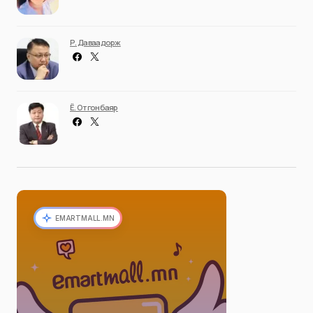
Р. Даваадорж
Ё. Отгонбаяр
EMARTMALL.MN