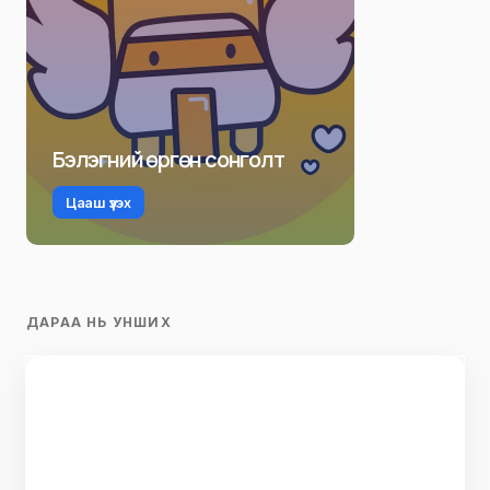
Бэлэгний өргөн сонголт
Цааш үзэх
ДАРАА НЬ УНШИХ