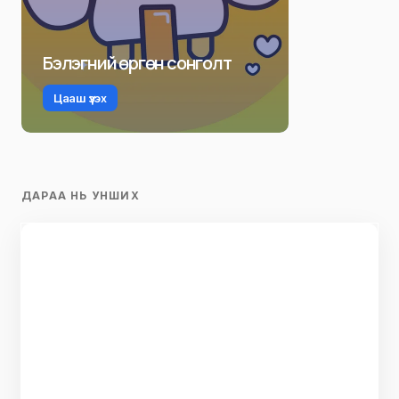
Бэлэгний өргөн сонголт
Цааш үзэх
ДАРАА НЬ УНШИХ