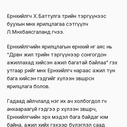
Ерөнхийлөгч Х.Баттулга төрийн тэргүүнээс
буухын өмнөх ярилцлагаа сэтгүүлч
Л.Мөнхбаясгаланд өгчээ.
Ерөнхийлөгчийн ярилцлагын ерөнхий өнгө аяс нь
“Дөрвөн жил төрийн тэргүүнээр сонгогдон
ажиллахад хийсэн ажил багатай байлаа” гэх
утгаар өөрийгөө өмнөх Ерөнхийлөгч нараас ажил тун
бага хийсэн гэдгийг хүлээн зөвшөөрсөн
ярилцлага болов.
Гадаад айлчлалд нэг их ач холбогдол өгч
анхаараагүй гэдгээ өөрөө хүлээн зөвшөөрч,
Ерөнхийлөгчийн эрх мэдэл бага байдаг юм
байна, ажил хийх гэхээр бүлэглэл саад