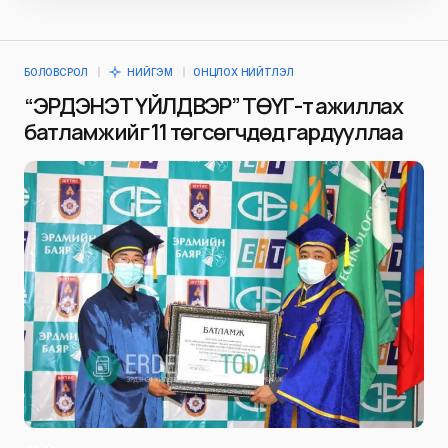
БОЛОВСРОЛ
НИЙГЭМ
ОНЦЛОХ НИЙТЛЭЛ
“ЭРДЭНЭТ ҮЙЛДВЭР” ТӨҮГ-т ажиллах
батламжийг 11 төгсөгчдөд гардууллаа