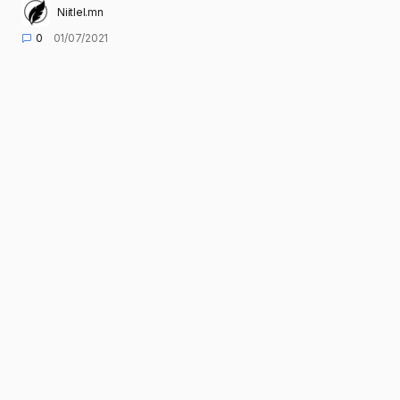
Niitlel.mn
0
01/07/2021
ХУВААЛЦАХ
“Эрдэнэт үйлдвэр” ТӨҮГ-ын дэргэдэх,
ШУТИС-ийн харьяа, Монгол Улсын
Хөдөлмөрийн баатар Шагдарын
Отгонбилэгийн нэрэмжит “Эрдэнэт
цогцолбор” дээд сургууль 2020-2021 оны
хичээлийн жилийн 22 дахь төгсөлт, Эрдмийн
баяраа цахимаар зохион байгууллаа.
Төгсөлтийн үйл ажиллагаанд сургуулийн
Эрдмийн зөвлөлийн гишүүд, эрдэмтэн багш