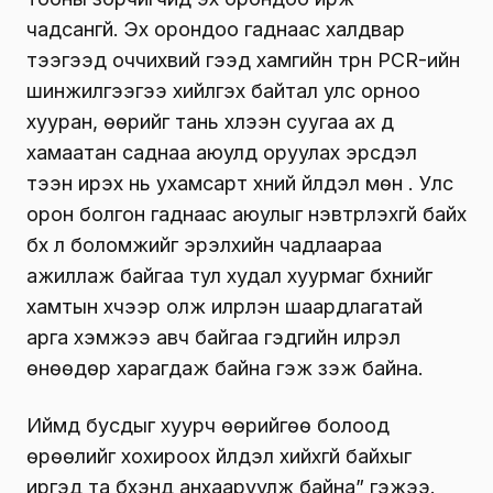
чадсангүй. Эх орондоо гаднаас халдвар
тээгээд оччихвий гээд хамгийн түрүүн PCR-ийн
шинжилгээгээ хийлгэх байтал улс орноо
хууран, өөрийг тань хүлээн суугаа ах дүү
хамаатан саднаа аюулд оруулах эрсдэл
тээн ирэх нь ухамсарт хүний үйлдэл мөн үү. Улс
орон болгон гаднаас аюулыг нэвтрүүлэхгүй байх
бүх л боломжийг эрэлхийн чадлаараа
ажиллаж байгаа тул худал хуурмаг бүхнийг
хамтын хүчээр олж илрүүлэн шаардлагатай
арга хэмжээ авч байгаа гэдгийн илрэл
өнөөдөр харагдаж байна гэж үзэж байна.
Иймд бусдыг хуурч өөрийгөө болоод
өрөөлийг хохироох үйлдэл хийхгүй байхыг
иргэд та бүхэнд анхааруулж байна” гэжээ.