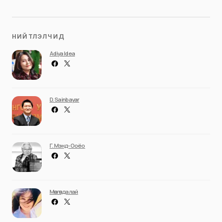
НИЙТЛЭЛЧИД
Adiya Idea
D. Sainbayar
Г. Мэнд-Ооёо
Мөнгөндалай