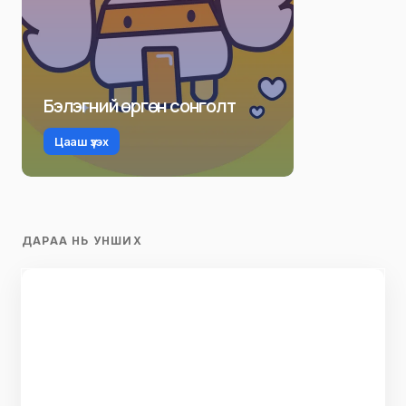
Бэлэгний өргөн сонголт
Цааш үзэх
ДАРАА НЬ УНШИХ