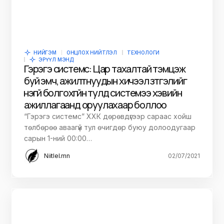
НИЙГЭМ
ОНЦЛОХ НИЙТЛЭЛ
ТЕХНОЛОГИ
ЭРҮҮЛ МЭНД
Гэрэгэ системс: Цар тахалтай тэмцэж
буй эмч, ажилтнуудын хичээл зүтгэлийг
үнэгүй болгохгүйн тулд системээ хэвийн
ажиллагаанд оруулахаар боллоо
“Гэрэгэ системс” ХХК дөрөвдүгээр сараас хойш
төлбөрөө аваагүй тул өчигдөр буюу долоодугаар
сарын 1-ний 00:00…
Niitlel.mn
02/07/2021