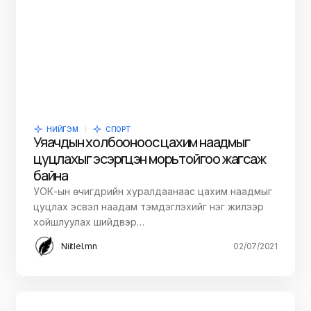
НИЙГЭМ
СПОРТ
Уяачдын холбооноос цахим наадмыг
цуцлахыг эсэргүүцэн морьтойгоо жагсаж
байна
УОК-ын өчигдрийн хуралдаанаас цахим наадмыг
цуцлах эсвэл наадам тэмдэглэхийг нэг жилээр
хойшлуулах шийдвэр…
Niitlel.mn
02/07/2021