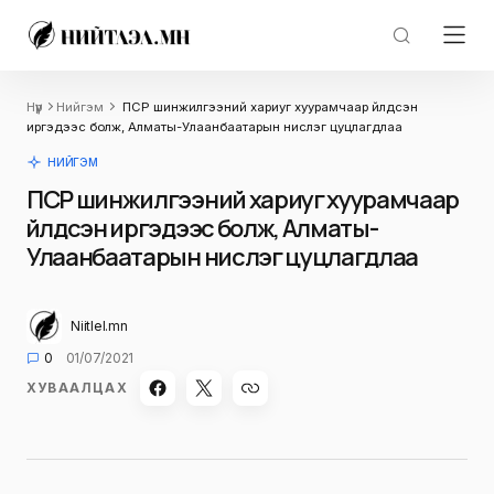
Нүүр
Нийгэм
ПСР шинжилгээний хариуг хуурамчаар үйлдсэн
иргэдээс болж, Алматы-Улаанбаатарын нислэг цуцлагдлаа
НИЙГЭМ
ПСР шинжилгээний хариуг хуурамчаар
үйлдсэн иргэдээс болж, Алматы-
Улаанбаатарын нислэг цуцлагдлаа
Niitlel.mn
0
01/07/2021
ХУВААЛЦАХ