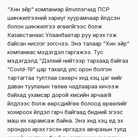
“Хүннү эйр” компаниар үйлчлүүлэгчид ПСР
шинжилгээний хариуг хуурамчаар үйлдсэн
болон шинжилгээ өгөөгүйгээс болж
Казакстанаас Улаанбаатар руу ирэх гэж
байсан нислэг зогсчээ. Энэ талаар “Хүннү эйр”
компаниас мэдэгдэл гаргажээ. Тус
мэдэгдэлд “Дэлхий нийтээр тархаад байгаа
“Covid-19” цар тахалд улс орон болгон
тартагтаа тултлаа сөхөрч хүнд хэцүү цаг үеийг
даван туулахын төлөө чадлаараа хичээж
байхад ухамсар дорой хүмүүсийн арчаагүй
үйлдлээс болж өөрсдийгөө болоод өрөөлийг
хохироох үйлдэл гарч байгаад бидний зүгээс
маш их харамсаж байна. Энэ хүнд хэцүү үед эх
орондоо ирэх гэсэн иргэдээ авчрахын тулд