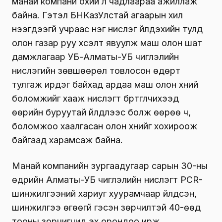
манай компани бүхий л чадлаараа ажиллаж
байна. Гэтэл БНКазУлстай агаарын хил
нээгдээгүй учраас нэг нислэг үйлдэхийн тулд
олон газар руу хүсэлт явуулж маш олон шат
дамжлагаар УБ-Алматы-УБ чиглэлийн
нислэгийн зөвшөөрөл товлосон өдөрт
тулгаж ирдэг байхад ардаа маш олон хүний
боломжийг хааж нислэгт бүртгүүлчихээд
өөрийн буруутай үйлдлээс болж өөрөө ч,
боломжоо хаалгасан олон хүнийг хохироож
байгаад харамсаж байна.
Манай компанийн зургаадугаар сарын 30-ны
өдрийн Алматы-УБ чиглэлийн нислэгт PCR-
шинжилгээний хариуг хуурамчаар үйлдсэн,
шинжилгээ өгөөгүй гэсэн зөрчилтэй 40-өөд
тооны зорчигчид эх орондоо ирж