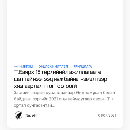
НИЙГЭМ
ОНЦЛОХ НИЙТЛЭЛ
ЯРИЛЦЛАГА
Т.Баярхүү: 18 төрлийн үйл ажиллагааг үе
шаттай нээгээд явж байна, нэмэлтээр
хязгаарлалт тогтоогоогүй
Засгийн газрын хуралдаанаар Өндөржүүлсэн бэлэн
байдлын зэргийг 2021 оны наймдугаар сарын 31-н
хүртэл сунгасантай…
Niitlel.mn
01/07/2021