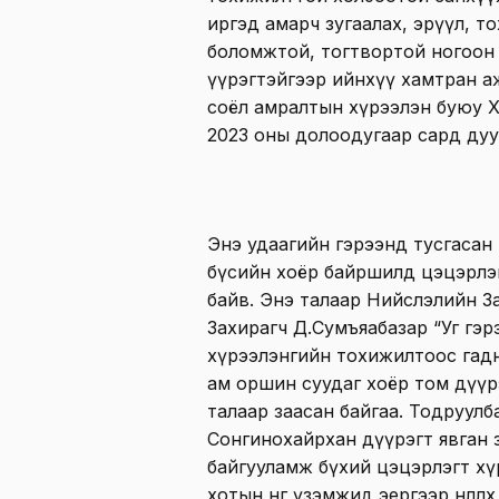
иргэд амарч зугаалах, эрүүл, тохи
боломжтой, тогтвортой ногоон 
үүрэгтэйгээр ийнхүү хамтран а
соёл амралтын хүрээлэн буюу 
2023 оны долоодугаар сард дуусг
Энэ удаагийн гэрээнд тусгасан 
бүсийн хоёр байршилд цэцэрлэг
байв. Энэ талаар Нийслэлийн Зас
Захирагч Д.Сумъяабазар “Уг гэ
хүрээлэнгийн тохижилтоос гад
ам оршин суудаг хоёр том дүүр
талаар заасан байгаа. Тодруулб
Сонгинохайрхан дүүрэгт явган 
байгууламж бүхий цэцэрлэгт хү
хотын өнгө үзэмжид эергээр нөлөө