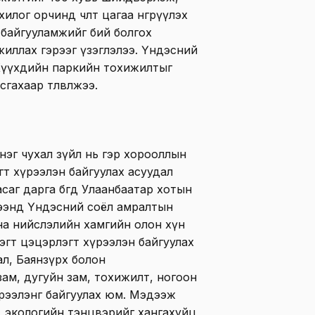
лог орчинд чөлөөт цагаа өнгөрүүлэх
байгууламжийг бий болгох
жиллах гэрээг үзэглэлээ. Үндэсний
Хүүхдийн паркийн тохижилтыг
ахаар төлөвлөжээ.
нэг чухал зүйл нь гэр хорооллын
т хүрээлэн байгуулах асуудал
аг дарга бөгөөд Улаанбаатар хотын
рээнд Үндэсний соёл амралтын
на нийслэлийн хамгийн олон хүн
эгт цэцэрлэгт хүрээлэн байгуулах
ал, Баянзүрх болон
зам, дугуйн зам, тохижилт, ногоон
рээлэнг байгуулах юм. Мэдээж
лөх, экологийн тэнцвэрийг хангахуйц