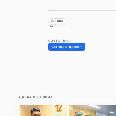
ОНЦЛОХ
0
СЭТГЭГДЭЛ
Сэтгэгдэл үлдээх
Таны имэйл хаягийг нийтлэхгүй.
Шаардлагатай талбаруудыг
*
гэ
тэмдэглэсэн
Name
*
ДАРАА НЬ УНШИХ