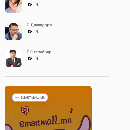
Р. Даваадорж
Ё. Отгонбаяр
EMARTMALL.MN