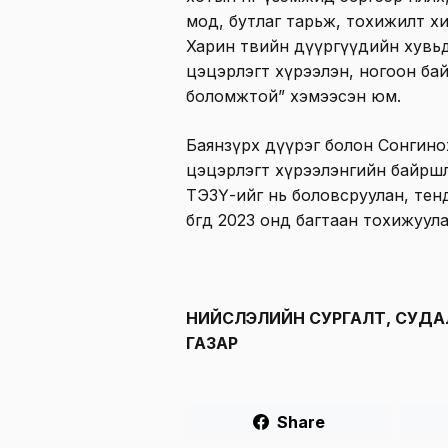
мод, бутлаг тарьж, тохижилт хи
Харин төвийн дүүргүүдийн хувьд 
цэцэрлэгт хүрээлэн, ногоон ба
боломжтой” хэмээсэн юм.
Баянзүрх дүүрэг болон Сонгино
цэцэрлэгт хүрээлэнгийн байрш
ТЭЗҮ-ийг нь боловсруулан, тен
бөгөөд 2023 онд багтаан тохижуул
НИЙСЛЭЛИЙН СУРГАЛТ, СУДА
ГАЗАР
Share