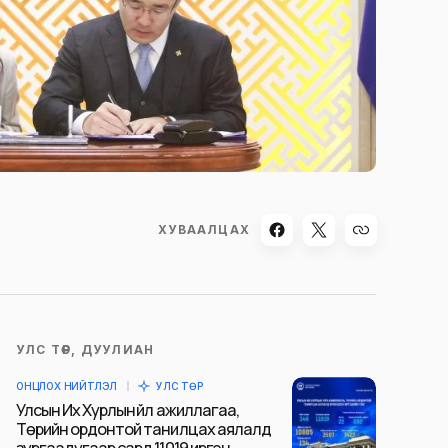
ХУВААЛЦАХ
УЛС ТӨР, ДУУЛИАН
ОНЦЛОХ НИЙТЛЭЛ
УЛС ТӨР
Улсын Их Хурлын үйл ажиллагаа,
Төрийн ордонтой танилцах аялалд