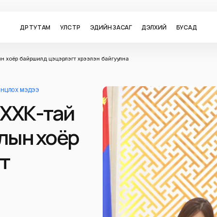
ӨДӨР ТУТАМ
УЛС ТӨР
ЭДИЙН ЗАСАГ
ДЭЛХИЙ
БУСАД
н хоёр байршилд цэцэрлэгт хүрээлэн байгуулна
 ОНЦЛОХ МЭДЭЭ
 ХХК-тай
лын хоёр
т