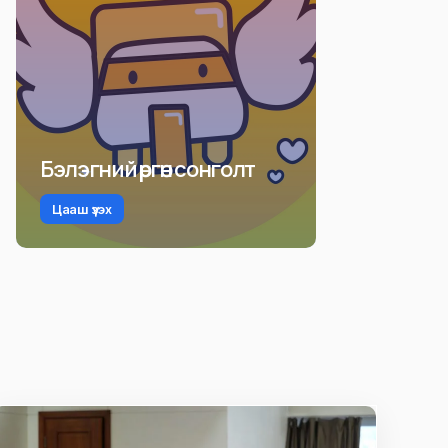
Бэлэгний өргөн сонголт
Цааш үзэх