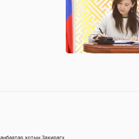
лаанбаатар хотын Захирагч