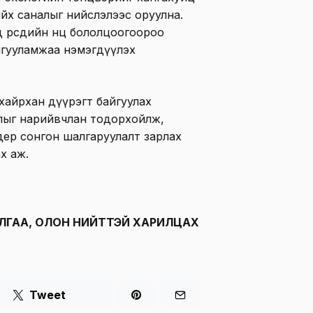
йх саналыг нийслэлээс оруулна.
өөрсдийн нөөц бололцоогоороо
йгууламжаа нэмэгдүүлэх
хайрхан дүүрэгт байгуулах
лыг нарийвчлан тодорхойлж,
дер сонгон шалгаруулалт зарлах
ах аж.
ЛГАА, ОЛОН НИЙТТЭЙ ХАРИЛЦАХ
Tweet