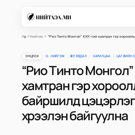
Нүүр
Нийгэм
“Рио Тинто Монгол” ХХК-тай хамтран гэр хорооллы
ОНЦЛОХ
НИЙГЭМ
ҮЙЛ ЯВДАЛ
ХАРИЛЦАА
ЦАГ ҮЕИЙН
“Рио Тинто Монгол”
хамтран гэр хороол
байршилд цэцэрлэг
хүрээлэн байгуулна