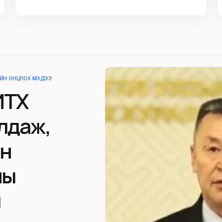
ЕИЙН ОНЦЛОХ МЭДЭЭ
ИТХ
лдаж,
ын
ны
л