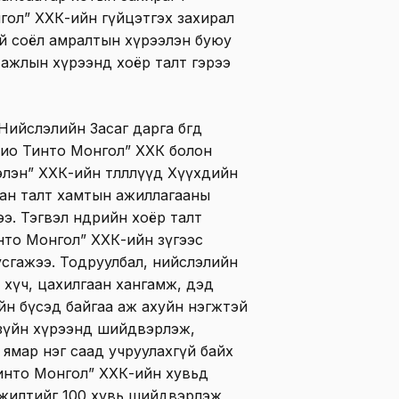
гол” ХХК-ийн гүйцэтгэх захирал
ний соёл амралтын хүрээлэн буюу
ажлын хүрээнд хоёр талт гэрээ
ийслэлийн Засаг дарга бөгөөд
Рио Тинто Монгол” ХХК болон
эн” ХХК-ийн төлөөллүүд Хүүхдийн
ван талт хамтын ажиллагааны
. Тэгвэл өнөөдрийн хоёр талт
нто Монгол” ХХК-ийн зүгээс
усгажээ. Тодруулбал, нийслэлийн
м хүч, цахилгаан хангамж, дэд
йн бүсэд байгаа аж ахуйн нэгжтэй
 зүйн хүрээнд шийдвэрлэж,
ямар нэг саад учруулахгүй байх
Тинто Монгол” ХХК-ийн хувьд
жилтийг 100 хувь шийдвэрлэж,