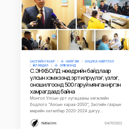
Сэтгэгдэл
*
Save my name and e-mail in this br
time I comment.
Илгээх
ЗАСГИЙН ГАЗАР
НИЙГЭМ
ОНЦЛОХ НИЙТЛЭЛ
ҮЙЛ ЯВДАЛ
ЭРҮҮЛ МЭНД
С.ЭНХБОЛД: Өнөөдрийн байдлаар
улсын хэмжээнд эрт илрүүлэг, үзлэг,
оношилгоонд 500 гаруй мянган иргэн
хамрагдаад байна
Монгол Улсын урт хугацааны хөгжлийн
бодлого “Алсын хараа-2050”, Засгийн газрын
мөрийн хөтөлбөр 2020-2024 дагуу…
Niitlel.mn
04/11/2022