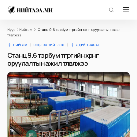
Нүүр
Нийгэм
Станц 9.6 тэрбум төгрөгийн хөрөнгө оруулалтын ажил
төлөвлөжээ
НИЙГЭМ
ОНЦЛОХ НИЙТЛЭЛ
ЭДИЙН ЗАСАГ
Станц 9.6 тэрбум төгрөгийн хөрөнгө
оруулалтын ажил төлөвлөжээ