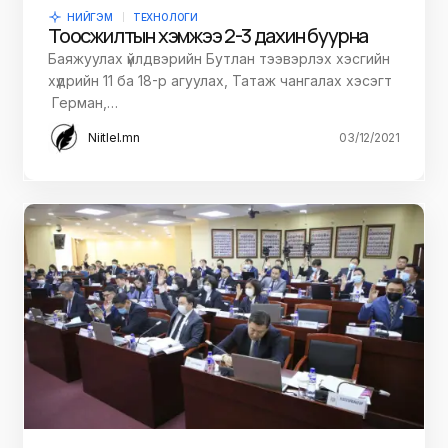
НИЙГЭМ
ТЕХНОЛОГИ
Тоосжилтын хэмжээ 2-3 дахин буурна
Баяжуулах үйлдвэрийн Бутлан тээвэрлэх хэсгийн
хүдрийн 11 ба 18-р агуулах, Татаж чангалах хэсэгт
Герман,…
Niitlel.mn
03/12/2021