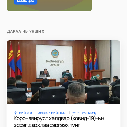
Цааш үзэх
ДАРАА НЬ УНШИХ
НИЙГЭМ
ОНЦЛОХ НИЙТЛЭЛ
ЭРҮҮЛ МЭНД
Коронавируст халдвар (ковид-19)-ын
эсрэг дархлаа сэргээх тунг