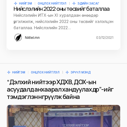
НИЙГЭМ
ОНЦЛОХ НИЙТЛЭЛ
ЭДИЙН ЗАСАГ
Нийслэлийн 2022 оны төсвийг баталлаа
Нийслэлийн ИТХ-ын XI хуралдаан өнөөдөр
үргэлжилж, нийслэлийн 2022 оны төсвийг хэлэлцэн
баталлаа. Нийслэлийн 2022…
Niitlel.mn
03/12/2021
НИЙГЭМ
ОНЦЛОХ НИЙТЛЭЛ
ЭРҮҮЛ МЭНД
“Дэлхий нийтээр ХДХВ, ДОХ-ын
асуудалд анхаарал хандуулах өдөр”-ийг
тэмдэглэн өнгөрүүлж байна