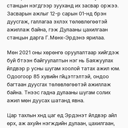
станцын нэгдүгээр зууханд их засвар оржээ.
Засварын ажлыг 12-р сарын 01-нд бүрэн
дуусгаж, галлагаа эхлэх төлөвлөгөөтэй
ажиллаж байна, гэж Дулааны цахилгаан
станцын дарга Г.Мөнх-Эрдэнэ ярилаа.
Мөн 2021 оны хөрөнгө оруулалтаар хийгдэж
буй бүтээн байгуулалтын нэг нь Баяжуулах
үйлдвэр рүү усны шугам хоолой татах ажил юм.
Одоогоор 85 хувийн гүйцэтгэлтэй, ондоо
багтаан дуусгах төлөвлөгөөтэй ажиллаж
байна. Түүнээс гадна дулааны шугам солих
ажил мөн дуусах шатанд явна.
Цар тахлын хүнд цаг үед Эрдэнэт үйлдвэр айл
өрх, аж ахуйн нэгжүүдийн дулаан, цахилгаан,