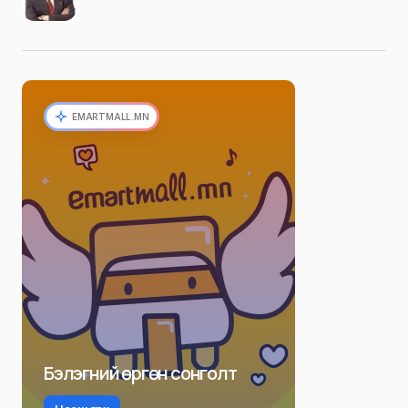
EMARTMALL.MN
Бэлэгний өргөн сонголт