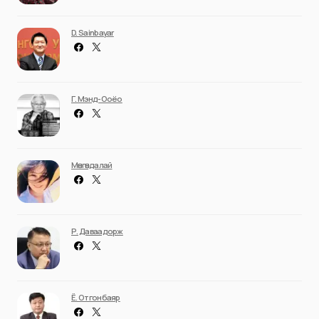
D. Sainbayar
Г. Мэнд-Ооёо
Мөнгөндалай
Р. Даваадорж
Ё. Отгонбаяр