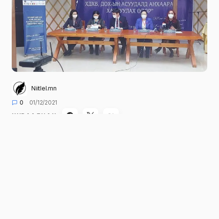
Niitlel.mn
0
01/12/2021
ХУВААЛЦАХ
“Дэлхий нийтээр
хүний дархлал хомстлын вирусийн
халдвар, дархлалын олдмол хомстлын асууд
алд анхаарал хандуулах”