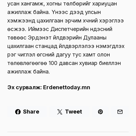
усан хангамж, хогны төлбөрийг хариуцан
ажиллаж байна. Үүнээс үүдээд улсын
хэмжээнд цахилгаан эрчим хүчний хэрэглээ
өсжээ. Иймээс Диспетчерийн үндэсний
төвөөс Эрдэнэт үйлдвэрийн Дулааны
цахилгаан станцад үйлдвэрлэлээ нэмэгдүүлэх
үүрэг чиглэл өгсний дагуу тус хамт олон
төлөвлөгөөгөө 100 давсан хувиар биелүүлэн
ажиллаж байна.
Эх сурвалж:
Erdenettoday.mn
Share
Tweet