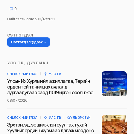
0
Нийтлэсэн огноо
03/12/2021
СЭТГЭГДЭЛ
Сэтгэгдэл үлдээх
УЛС ТӨР, ДУУЛИАН
Таны имэйл хаягийг нийтлэхгүй.
ОНЦЛОХ НИЙТЛЭЛ
УЛС ТӨР
Шаардлагатай талбаруудыг
*
гэж
Улсын Их Хурлын үйл ажиллагаа, Төрийн
тэмдэглэсэн
ордонтой танилцах аялалд
зургаадугаар сард 11019 иргэн оролцжээ
Name
*
08/07/2026
ОНЦЛОХ НИЙТЛЭЛ
УЛС ТӨР
ХУУЛЬ ЭРХ ЗҮЙ
E-mail
*
Эрхтэн, эд, эс шилжүүлэн суулгах тухай
хуулийг ердийн журмаар дагаж мөрдөнө