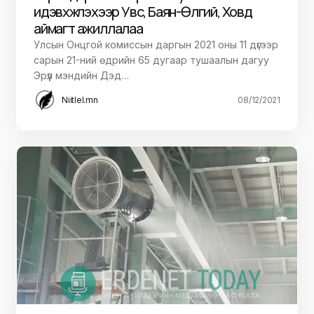
идэвхжүүлэхээр Увс, Баян-Өлгий, Ховд
аймагт ажиллалаа
Улсын Онцгой комиссын даргын 2021 оны 11 дүгээр
сарын 21-ний өдрийн 65 дугаар тушаалын дагуу
Эрүүл мэндийн Дэд…
Niitlel.mn
08/12/2021