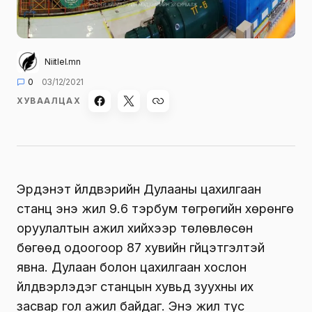
Niitlel.mn
0
03/12/2021
ХУВААЛЦАХ
Эрдэнэт үйлдвэрийн Дулааны цахилгаан
станц энэ жил 9.6 тэрбум төгрөгийн хөрөнгө
оруулалтын ажил хийхээр төлөвлөсөн
бөгөөд одоогоор 87 хувийн гүйцэтгэлтэй
явна. Дулаан болон цахилгаан хослон
үйлдвэрлэдэг станцын хувьд зуухны их
засвар гол ажил байдаг. Энэ жил тус