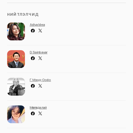
НИЙТЛЭЛЧИД
Adiya Idea
D. Sainbayar
Г. Мэнд-Ооёо
Мөнгөндалай