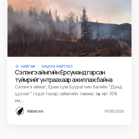
НИЙГЭМ
ОНЦЛОХ НИЙТЛЭЛ
Сэлэнгэ аймгийн Ерөө суманд гарсан
түймрийг унтраахаар ажиллаж байна
Сэлэнгэ аймаг, Ерөө сум Буурагчин багийн “Дунд
цухлаг’’ гэдэг газар /аймгийн төвөөс зүүн зүгт 308
км,…
Niitlel.mn
19/05/2026