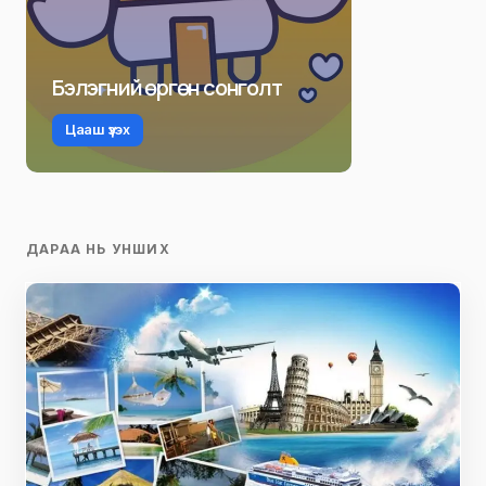
Бэлэгний өргөн сонголт
Цааш үзэх
ДАРАА НЬ УНШИХ