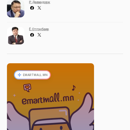
Р. Даваадорж
Ё. Отгонбаяр
EMARTMALL.MN