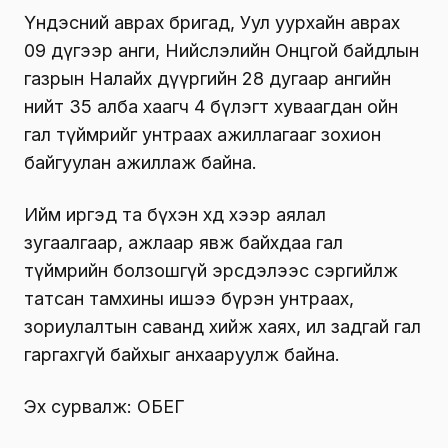
Үндэсний аврах бригад, Уул уурхайн аврах
09 дүгээр анги, Нийслэлийн Онцгой байдлын
газрын Налайх дүүргийн 28 дугаар ангийн
нийт 35 алба хаагч 4 бүлэгт хуваагдан ойн
гал түймрийг унтраах ажиллагааг зохион
байгуулан ажиллаж байна.
Ийм иргэд та бүхэн хөдөө хээр аялал
зугаалгаар, ажлаар явж байхдаа гал
түймрийн болзошгүй эрсдэлээс сэргийлж
татсан тамхины ишээ бүрэн унтраах,
зориулалтын саванд хийж хаях, ил задгай гал
гаргахгүй байхыг анхааруулж байна.
Эх сурвалж: ОБЕГ