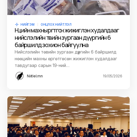
НИЙГЭМ
ОНЦЛОХ НИЙТЛЭЛ
Нөөцийн махны өргөтгөсөн жижиглэн худалдааг
нийслэлийн төвийн зургаан дүүргийн 6
байршилд зохион байгуулна
Нийслэлийн төвийн зургаан дүүргийн 6 байршилд
нөөцийн махны өргөтгөсөн жижиглэн худалдааг
тавдугаар сарын 19-ний…
Niitlel.mn
19/05/2026