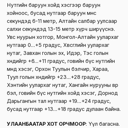
Нутгийн баруун хойд хэсгээр баруун
хойноос, бусад нутгаар баруун өмнөөс
секундэд 6-11 метр, Aлтайн салбар уулсаар
салхи секундэд 13-15 метр хүрч ширүүснэ.
Увс нуурын хотгор, Монгол-Алтайн уулархаг
нутгаар 0…+5 градус, Хөвсгөлийн уулархаг
нутаг, Завхан голын эх, Идэр, Тэс голын
хөндийгөөр +6…+11 градус, говийн бүс нутгийн
өмнөд хэсэг, Орхон Туулын бэлчир, Хараа,
Туул голын хөндийгөөр +23…+28 градус,
Хэнтийн уулархаг нутаг, Хангайн нурууны өвөр
бэл, говийн бүс нутгийн хойд хэсэг, Дорнод
Дарьгангын тал нутгаар +19…+24 градус,
бусад нутгаар +13…+18 градус дулаан байна.
УЛААНБААТАР ХОТ ОРЧМООР
: Үүл багасна.