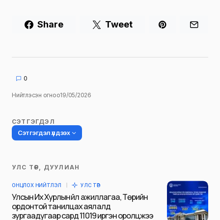
Share
Tweet
0
Нийтлэсэн огноо
19/05/2026
СЭТГЭГДЭЛ
Сэтгэгдэл үлдээх
УЛС ТӨР, ДУУЛИАН
Таны имэйл хаягийг нийтлэхгүй.
ОНЦЛОХ НИЙТЛЭЛ
УЛС ТӨР
Шаардлагатай талбаруудыг
*
гэж
Улсын Их Хурлын үйл ажиллагаа, Төрийн
тэмдэглэсэн
ордонтой танилцах аялалд
зургаадугаар сард 11019 иргэн оролцжээ