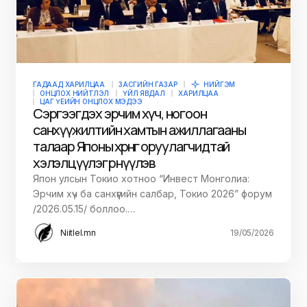
ГАДААД ХАРИЛЦАА
ЗАСГИЙН ГАЗАР
НИЙГЭМ
ОНЦЛОХ НИЙТЛЭЛ
ҮЙЛ ЯВДАЛ
ХАРИЛЦАА
ЦАГ ҮЕИЙН ОНЦЛОХ МЭДЭЭ
Сэргээгдэх эрчим хүч, ногоон
санхүүжилтийн хамтын ажиллагааны
талаар Японы хөрөнгө оруулагчидтай
хэлэлцүүлэг өрнүүлэв
Япон улсын Токио хотноо “Инвест Монголиа:
Эрчим хүч ба санхүүгийн салбар, Токио 2026” форум
/2026.05.15/ боллоо.…
Niitlel.mn
19/05/2026