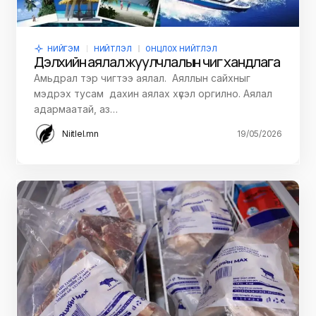
НИЙГЭМ
НИЙТЛЭЛ
ОНЦЛОХ НИЙТЛЭЛ
Дэлхийн аялал жуулчлалын чиг хандлага
Амьдрал тэр чигтээ аялал. Аяллын сайхныг
мэдрэх тусам дахин аялах хүсэл оргилно. Аялал
адармаатай, аз…
Niitlel.mn
19/05/2026