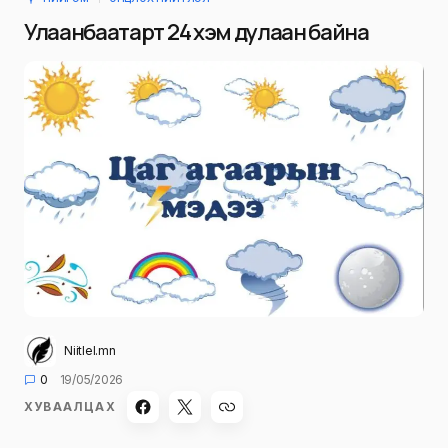
Улаанбаатарт 24 хэм дулаан байна
Niitlel.mn
0
19/05/2026
ХУВААЛЦАХ