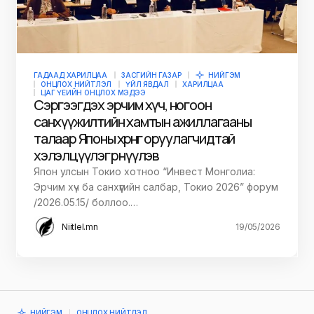
ГАДААД ХАРИЛЦАА
ЗАСГИЙН ГАЗАР
НИЙГЭМ
ОНЦЛОХ НИЙТЛЭЛ
ҮЙЛ ЯВДАЛ
ХАРИЛЦАА
ЦАГ ҮЕИЙН ОНЦЛОХ МЭДЭЭ
Сэргээгдэх эрчим хүч, ногоон
санхүүжилтийн хамтын ажиллагааны
талаар Японы хөрөнгө оруулагчидтай
хэлэлцүүлэг өрнүүлэв
Япон улсын Токио хотноо “Инвест Монголиа:
Эрчим хүч ба санхүүгийн салбар, Токио 2026” форум
/2026.05.15/ боллоо.…
Niitlel.mn
19/05/2026
НИЙГЭМ
ОНЦЛОХ НИЙТЛЭЛ