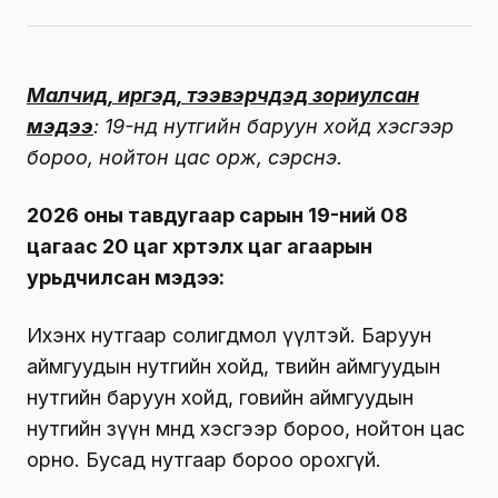
Малчид, иргэд, тээвэрчдэд зориулсан
мэдээ
: 19-нд нутгийн баруун хойд хэсгээр
бороо, нойтон цас орж, сэрүүснэ.
2026 оны тавдугаар сарын 19-ний 08
цагаас 20 цаг хүртэлх цаг агаарын
урьдчилсан мэдээ:
Ихэнх нутгаар солигдмол үүлтэй. Баруун
аймгуудын нутгийн хойд, төвийн аймгуудын
нутгийн баруун хойд, говийн аймгуудын
нутгийн зүүн өмнөд хэсгээр бороо, нойтон цас
орно. Бусад нутгаар бороо орохгүй.