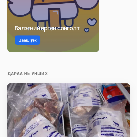
Бэлэгний өргөн сонголт
Цааш үзэх
ДАРАА НЬ УНШИХ