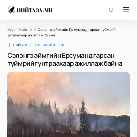
Нүүр
Нийгэм
Сэлэнгэ аймгийн Ерөө суманд гарсан түймрийг
унтраахаар ажиллаж байна
НИЙГЭМ
ОНЦЛОХ НИЙТЛЭЛ
Сэлэнгэ аймгийн Ерөө суманд гарсан
түймрийг унтраахаар ажиллаж байна