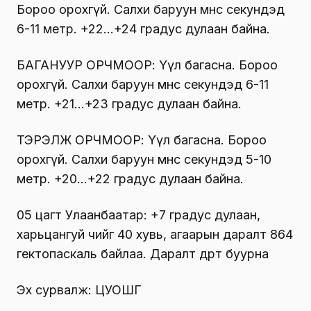
Бороо орохгүй. Салхи баруун өмнөөс секундэд
6-11 метр. +22…+24 градус дулаан байна.
БАГАНУУР ОРЧМООР: Үүл багасна. Бороо
орохгүй. Салхи баруун өмнөөс секундэд 6-11
метр. +21…+23 градус дулаан байна.
ТЭРЭЛЖ ОРЧМООР: Үүл багасна. Бороо
орохгүй. Салхи баруун өмнөөс секундэд 5-10
метр. +20…+22 градус дулаан байна.
05 цагт Улаанбаатар: +7 градус дулаан,
харьцангуй чийг 40 хувь, агаарын даралт 864
гектопаскаль байлаа. Даралт өдөртөө буурна
Эх сурвалж: ЦУОШГ