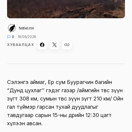
Niitlel.mn
0
19/05/2026
ХУВААЛЦАХ
Сэлэнгэ аймаг, Ерөө сум Буурагчин багийн
“Дунд цухлаг’’ гэдэг газар /аймгийн төвөөс зүүн
зүгт 308 км, сумын төвөөс зүүн зүгт 210 км/ Ойн
гал түймэр гарсан тухай дуудлагыг
тавдугаар сарын 15-ны өдрийн 12:30 цагт
хүлээн авсан.