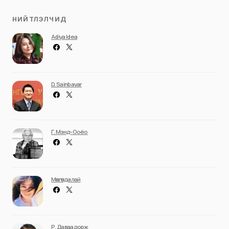
НИЙТЛЭЛЧИД
Adiya Idea
D. Sainbayar
Г. Мэнд-Ооёо
Мөнгөндалай
Р. Даваадорж