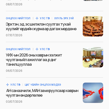
Name
*
08/07/2026
ОНЦЛОХ НИЙТЛЭЛ
УЛС ТӨР
ХУУЛЬ ЭРХ ЗҮЙ
E-mail
*
Эрхтэн, эд, эс шилжүүлэн суулгах тухай
хуулийг ердийн журмаар дагаж мөрдөнө
07/07/2026
Сэтгэгдэл
*
ОНЦЛОХ НИЙТЛЭЛ
УЛС ТӨР
УИХ-ын 2026 оны хаврын ээлжит
чуулганы үйл ажиллагаа, үр дүнг
танилцууллаа
06/07/2026
Save my name and e-mail in this browser for the next
time I comment.
УЛС ТӨР
ЦАГ ҮЕИЙН ОНЦЛОХ МЭДЭЭ
Илгээх
АН санаачилж, МАН замхруулсаар хаврын
чуулган өндөрлөлөө
03/07/2026