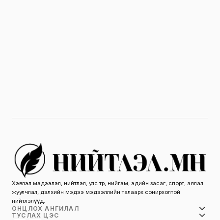
Хэвлэл мэдээлэл, нийтлэл, улс төр, нийгэм, эдийн засаг, спорт, аялал
жуулчлал, дэлхийн мэдээ мэдээллийн талаарх сонирхолтой
нийтлэлүүд.
ОНЦЛОХ АНГИЛАЛ
ТУСЛАХ ЦЭС