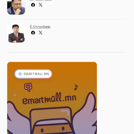
Ё. Отгонбаяр
EMARTMALL.MN