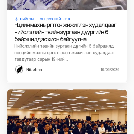
НИЙГЭМ
ОНЦЛОХ НИЙТЛЭЛ
Нөөцийн махны өргөтгөсөн жижиглэн худалдааг
нийслэлийн төвийн зургаан дүүргийн 6
байршилд зохион байгуулна
Нийслэлийн төвийн зургаан дүүргийн 6 байршилд
нөөцийн махны өргөтгөсөн жижиглэн худалдааг
тавдугаар сарын 19-ний…
Niitlel.mn
19/05/2026