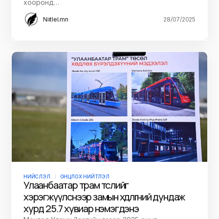
хооронд…
Niitlel.mn
28/07/2025
НИЙСЛЭЛ
ОНЦЛОХ НИЙТЛЭЛ
Улаанбаатар трам төслийг
хэрэгжүүлснээр замын хөдөлгөөний дундаж
хурд 25.7 хувиар нэмэгдэнэ