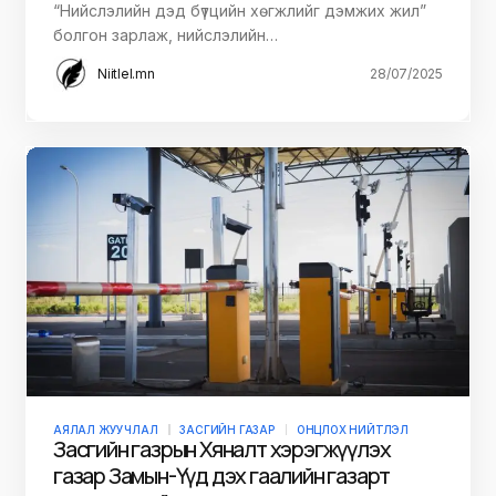
“Нийслэлийн дэд бүтцийн хөгжлийг дэмжих жил”
болгон зарлаж, нийслэлийн…
Niitlel.mn
28/07/2025
АЯЛАЛ ЖУУЧЛАЛ
ЗАСГИЙН ГАЗАР
ОНЦЛОХ НИЙТЛЭЛ
Засгийн газрын Хяналт хэрэгжүүлэх
газар Замын-Үүд дэх гаалийн газарт