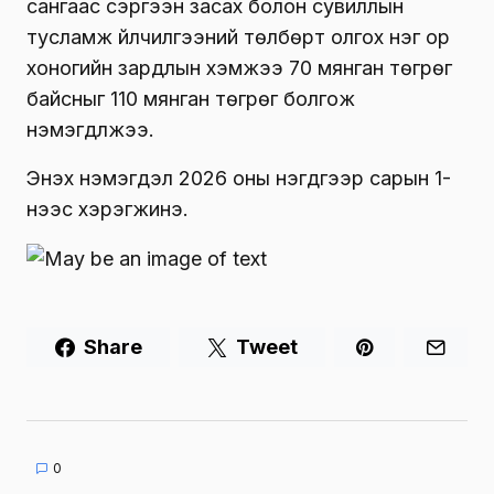
сангаас сэргээн засах болон сувиллын
тусламж үйлчилгээний төлбөрт олгох нэг ор
хоногийн зардлын хэмжээ 70 мянган төгрөг
байсныг 110 мянган төгрөг болгож
нэмэгдүүлжээ.
Энэхүү нэмэгдэл 2026 оны нэгдүгээр сарын 1-
нээс хэрэгжинэ.
Share
Tweet
0