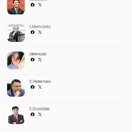
Г. Мэнд-Ооёо
Мөнгөндалай
Р. Даваадорж
Ё. Отгонбаяр