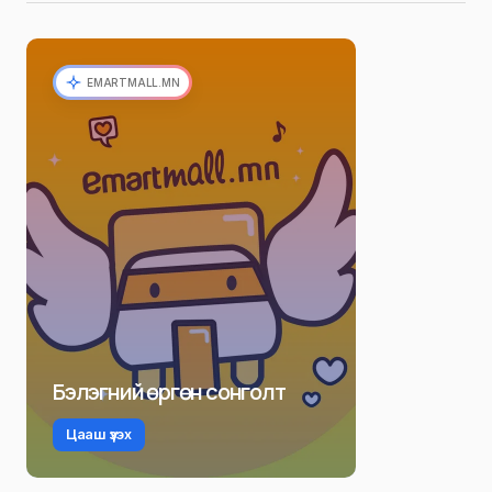
EMARTMALL.MN
Бэлэгний өргөн сонголт
Цааш үзэх