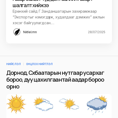
шалгалт хийжээ
Ерөнхий сайд Г.Занданшатарын захирамжаар
“Экспортыг нэмэгдүүлж, худалдааг дэмжих” ажлын
хэсэг байгуулагдсан.…
Niitlel.mn
28/07/2025
НИЙСЛЭЛ
ОНЦЛОХ НИЙТЛЭЛ
Дорнод, Сүхбаатарын нутгаар усархаг
бороо, дуу цахилгаантай аадар бороо
орно