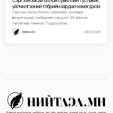
Сэргээн засах болон сувиллын тусламж,
үйлчилгээний төлбөрийн зардал нэмэгджээ
Сэргээн засах болон сувиллын тусламж,
үйлчилгээний төлбөрийн зардлыг 40 мянган
төгрөгөөр нэмжээ. Тодруулбал…
Niitlel.mn
28/07/2025
Хэвлэл мэдээлэл, нийтлэл, улс төр, нийгэм, эдийн засаг, спорт, аялал