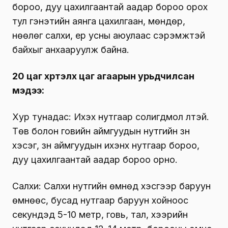
бороо, дуу цахилгаантай аадар бороо орох
тул гэнэтийн аянга цахилгаан, мөндөр,
нөөлөг салхи, үер усны аюулаас сэрэмжтэй
байхыг анхааруулж байна.
20 цаг хүртэлх цаг агаарын урьдчилсан
мэдээ:
Хур тунадас: Ихэх нутгаар солигдмол үүлтэй.
Төв болон говийн аймгуудын нутгийн зүүн
хэсэг, зүүн аймгуудын ихэнх нутгаар бороо,
дуу цахилгаантай аадар бороо орно.
Салхи: Салхи нутгийн өмнөд хэсгээр баруун
өмнөөс, бусад нутгаар баруун хойноос
секундэд 5-10 метр, говь, тал, хээрийн