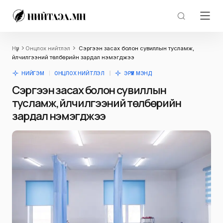
Нүүр
Онцлох нийтлэл
Сэргээн засах болон сувиллын тусламж,
үйлчилгээний төлбөрийн зардал нэмэгджээ
НИЙГЭМ
ОНЦЛОХ НИЙТЛЭЛ
ЭРҮҮЛ МЭНД
Сэргээн засах болон сувиллын
тусламж, үйлчилгээний төлбөрийн
зардал нэмэгджээ