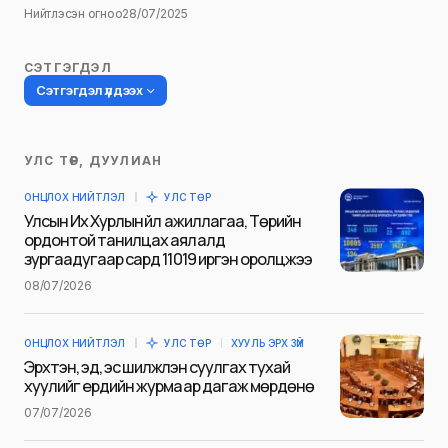
Нийтлэсэн огноо
28/07/2025
СЭТГЭГДЭЛ
Сэтгэгдэл үлдээх
УЛС ТӨР, ДУУЛИАН
Таны имэйл хаягийг нийтлэхгүй.
ОНЦЛОХ НИЙТЛЭЛ
УЛС ТӨР
Шаардлагатай талбаруудыг
*
гэж
Улсын Их Хурлын үйл ажиллагаа, Төрийн
тэмдэглэсэн
ордонтой танилцах аялалд
зургаадугаар сард 11019 иргэн оролцжээ
Name
*
08/07/2026
ОНЦЛОХ НИЙТЛЭЛ
УЛС ТӨР
ХУУЛЬ ЭРХ ЗҮЙ
E-mail
*
Эрхтэн, эд, эс шилжүүлэн суулгах тухай
хуулийг ердийн журмаар дагаж мөрдөнө
07/07/2026
Сэтгэгдэл
*