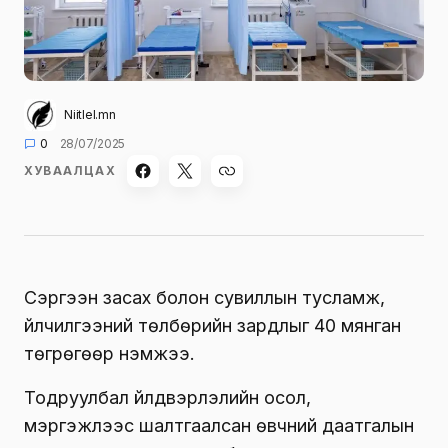
Niitlel.mn
0
28/07/2025
ХУВААЛЦАХ
Сэргээн засах болон сувиллын тусламж,
үйлчилгээний төлбөрийн зардлыг 40 мянган
төгрөгөөр нэмжээ.
Тодруулбал үйлдвэрлэлийн осол,
мэргэжлээс шалтгаалсан өвчний даатгалын