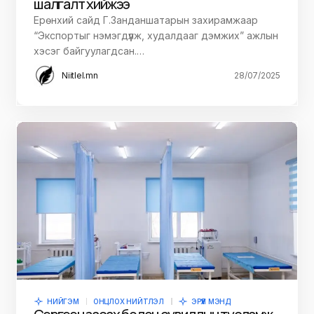
шалгалт хийжээ
Ерөнхий сайд Г.Занданшатарын захирамжаар
“Экспортыг нэмэгдүүлж, худалдааг дэмжих” ажлын
хэсэг байгуулагдсан.…
Niitlel.mn
28/07/2025
НИЙГЭМ
ОНЦЛОХ НИЙТЛЭЛ
ЭРҮҮЛ МЭНД