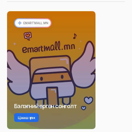
EMARTMALL.MN
Бэлэгний өргөн сонголт
Цааш үзэх