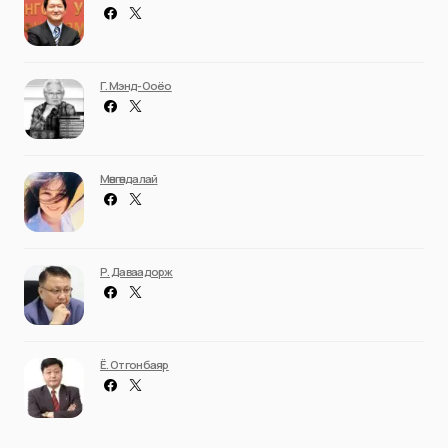
Г. Мэнд-Ооёо
Мөнгөндалай
Р. Даваадорж
Ё. Отгонбаяр