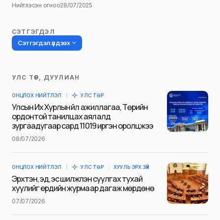
Нийтлэсэн огноо
28/07/2025
СЭТГЭГДЭЛ
Сэтгэгдэл үлдээх
УЛС ТӨР, ДУУЛИАН
Таны имэйл хаягийг нийтлэхгүй.
ОНЦЛОХ НИЙТЛЭЛ
УЛС ТӨР
Шаардлагатай талбаруудыг
*
гэж
Улсын Их Хурлын үйл ажиллагаа, Төрийн
тэмдэглэсэн
ордонтой танилцах аялалд
зургаадугаар сард 11019 иргэн оролцжээ
Name
*
08/07/2026
ОНЦЛОХ НИЙТЛЭЛ
УЛС ТӨР
ХУУЛЬ ЭРХ ЗҮЙ
E-mail
*
Эрхтэн, эд, эс шилжүүлэн суулгах тухай
хуулийг ердийн журмаар дагаж мөрдөнө
07/07/2026
Сэтгэгдэл
*