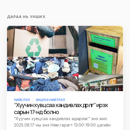
ДАРАА НЬ УНШИХ
НИЙСЛЭЛ
ОНЦЛОХ НИЙТЛЭЛ
“Хуучин хувцсаа хандивлах өдөрлөг” ирэх
сарын 17-нд болно
“Хуучин хувцсаа хандивлах өдөрлөг” энэ жил
2025.08.17-ны энэ Ням гарагт 13:00-19:00 цагийн