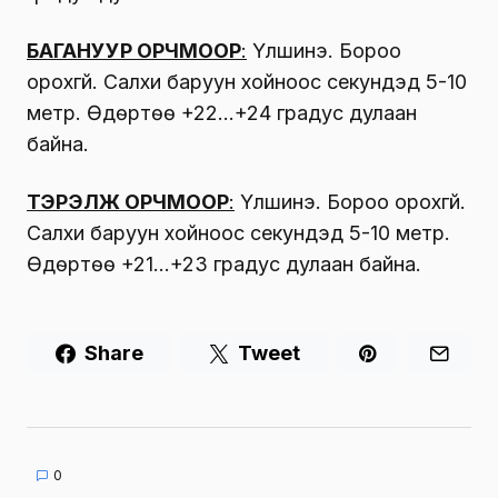
БАГАНУУР ОРЧМООР
:
Үүлшинэ. Бороо
орохгүй. Салхи баруун хойноос секундэд 5-10
метр. Өдөртөө +22…+24 градус дулаан
байна.
ТЭРЭЛЖ ОРЧМООР
:
Үүлшинэ. Бороо орохгүй.
Салхи баруун хойноос секундэд 5-10 метр.
Өдөртөө +21…+23 градус дулаан байна.
Share
Tweet
0