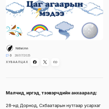
Niitlel.mn
0
28/07/2025
ХУВААЛЦАХ
Малчид, иргэд, тээвэрчдийн анхааралд:
28-нд Дорнод, Сүхбаатарын нутгаар усархаг