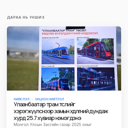
ДАРАА НЬ УНШИХ
НИЙСЛЭЛ
ОНЦЛОХ НИЙТЛЭЛ
Улаанбаатар трам төслийг
хэрэгжүүлснээр замын хөдөлгөөний дундаж
хурд 25.7 хувиар нэмэгдэнэ
Монгол Улсын Засгийн газар 2025 оныг