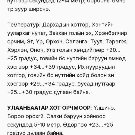
нутгаар секундэд 12-14 метр, борооны өмнө
түр зуур ширүүснэ.
Температур: Дархадын хотгор, Хэнтийн
уулархаг нутаг, Завхан голын эх, Хүрэнбэлчир
орчим, Эг, Үүр, Орхон, Сэлэнгэ, Туул, Тэрэлж,
Хэрлэн, Онон, Улз голын хөндийгөөр +20…
+25 градус, говийн бүс нутгийн баруун өмнөд
хэсгээр +34…+39 градус, Их нууруудын
хотгор, говийн бүс нутгийн хойд болон зүүн
хэсгээр +29…+34 градус, бусад нутгаар
+25…+30 градус дулаан байна.
УЛААНБААТАР ХОТ ОРЧМООР
:
Үүлшинэ.
Бороо орохгүй. Салхи баруун хойноос
секундэд 5-10 метр. Өдөртөө +23…+25
градус дулаан байна.