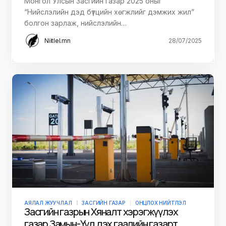
Монгол Улсын Засгийн газар 2025 оныг
“Нийслэлийн дэд бүтцийн хөгжлийг дэмжих жил”
болгон зарлаж, нийслэлийн…
Niitlel.mn
28/07/2025
АЯЛАЛ ЖУУЧЛАЛ
ЗАСГИЙН ГАЗАР
ОНЦЛОХ НИЙТЛЭЛ
Засгийн газрын Хяналт хэрэгжүүлэх
газар Замын-Үүд дэх гаалийн газарт