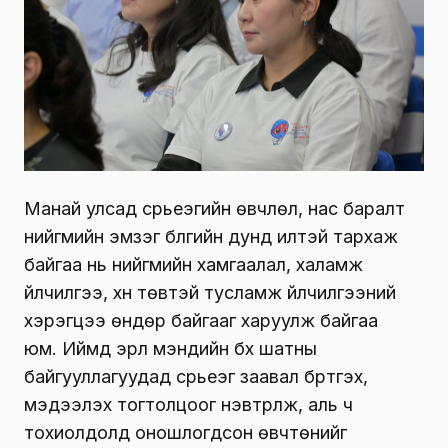
Манай улсад сүрьеэгийн өвчлөл, нас баралт
нийгмийн эмзэг бүлгийн дунд илүүтэй тархаж
байгаа нь нийгмийн хамгаалал, халамж
үйлчилгээ, хүн төвтэй тусламж үйлчилгээний
хэрэгцээ өндөр байгааг харуулж байгаа
юм. Иймд эрүүл мэндийн бүх шатны
байгууллагуудад сүрьеэг заавал бүртгэх,
мэдээлэх тогтолцоог нэвтрүүлж, аль ч
тохиолдолд оношлогдсон өвчтөнийг