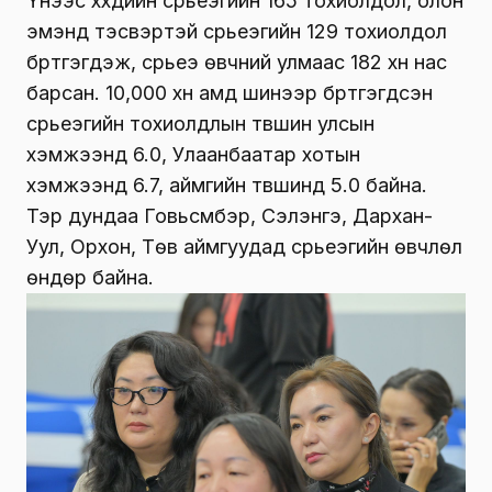
Үүнээс хүүхдийн сүрьеэгийн 165 тохиолдол, олон
эмэнд тэсвэртэй сүрьеэгийн 129 тохиолдол
бүртгэгдэж, сүрьеэ өвчний улмаас 182 хүн нас
барсан. 10,000 хүн амд шинээр бүртгэгдсэн
сүрьеэгийн тохиолдлын түвшин улсын
хэмжээнд 6.0, Улаанбаатар хотын
хэмжээнд 6.7, аймгийн түвшинд 5.0 байна.
Тэр дундаа Говьсүмбэр, Сэлэнгэ, Дархан-
Уул, Орхон, Төв аймгуудад сүрьеэгийн өвчлөл
өндөр байна.