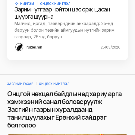
НИЙГЭМ
ОНЦЛОХ НИЙТЛЭЛ
Зарим нутгаар нойтон цас орж, цасан
шуурга шуурна
Малчид, иргэд, тээвэрчдийн анхааралд: 25-нд
баруун болон төвийн аймгуудын нутгийн зарим
газраар, 26-нд баруун…
Niitlel.mn
25/03/2026
ЗАСГИЙН ГАЗАР
ОНЦЛОХ НИЙТЛЭЛ
Онцгой нөхцөл байдлын үед хариу арга
хэмжээний санал боловсруулж
Засгийн газрын хуралдаанд
танилцуулахыг Ерөнхий сайд үүрэг
болголоо