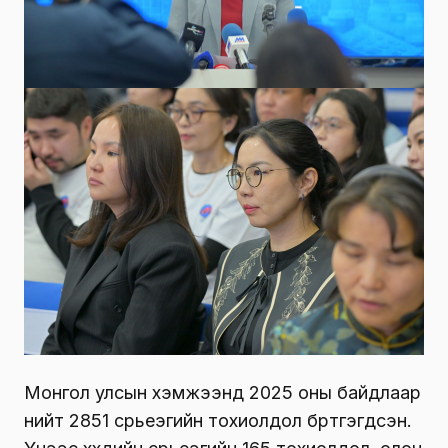
Монгол улсын хэмжээнд 2025 оны байдлаар
нийт 2851 сүрьеэгийн тохиолдол бүртгэгдсэн.