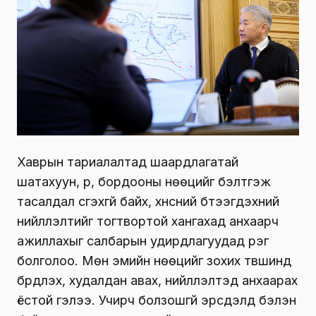
Хаврын тариалалтад шаардлагатай
шатахуун, үр, бордооны нөөцийг бэлтгэж
тасалдал үүсгэхгүй байх, хүнсний бүтээгдэхүүний
нийлүүлэлтийг тогтвортой хангахад анхаарч
ажиллахыг салбарын удирдлагуудад үүрэг
болголоо. Мөн эмийн нөөцийг зохих түвшинд
бүрдүүлэх, худалдан авах, нийлүүлэлтэд анхаарах
ёстой гэлээ. Учирч болзошгүй эрсдэлд бэлэн