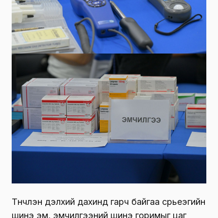
Түүнчлэн дэлхий дахинд гарч байгаа сүрьеэгийн
шинэ эм, эмчилгээний шинэ горимыг цаг