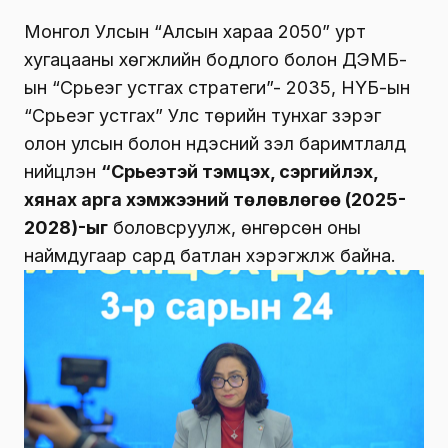
Монгол Улсын “Алсын хараа 2050” урт
хугацааны хөгжлийн бодлого болон ДЭМБ-
ын “Сүрьеэг устгах стратеги”- 2035, НҮБ-ын
“Сүрьеэг устгах” Улс төрийн тунхаг зэрэг
олон улсын болон үндэсний үзэл баримтлалд
нийцүүлэн
“Сүрьеэтэй тэмцэх, сэргийлэх,
хянах арга хэмжээний төлөвлөгөө (2025-
2028)-ыг
боловсруулж, өнгөрсөн оны
наймдугаар сард батлан хэрэгжүүлж байна.