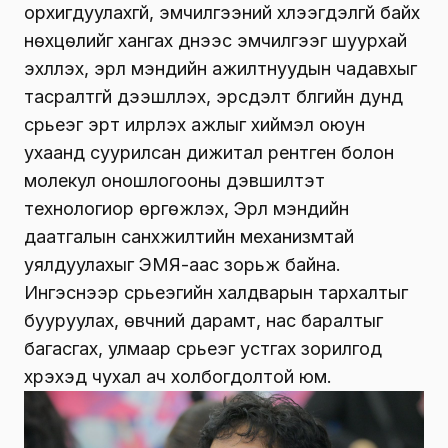
орхигдуулахгүй, эмчилгээний хүлээгдэлгүй байх
нөхцөлийг хангах үүднээс эмчилгээг шуурхай
эхлүүлэх, эрүүл мэндийн ажилтнуудын чадавхыг
тасралтгүй дээшлүүлэх, эрсдэлт бүлгийн дунд
сүрьеэг эрт илрүүлэх ажлыг хиймэл оюун
ухаанд суурилсан дижитал рентген болон
молекул оношлогооны дэвшилтэт
технологиор өргөжүүлэх, Эрүүл мэндийн
даатгалын санхүүжилтийн механизмтай
уялдуулахыг ЭМЯ-аас зорьж байна.
Ингэснээр сүрьеэгийн халдварын тархалтыг
бууруулах, өвчний дарамт, нас баралтыг
багасгах, улмаар сүрьеэг устгах зорилгод
хүрэхэд чухал ач холбогдолтой юм.