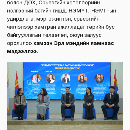
болон ДОХ, Сүрьеэгийн хөтөлбөрийн
үнэлгээний багийн гишүүд, НЭМҮТ, НЭМГ-ын
удирдлага, мэргэжилтэн, сүрьеэгийн
чиглэлээр хамтран ажилладаг төрийн бус
байгууллагын төлөөлөл, оюун залуус
оролцлоо
хэмээн Эрүүл мэндийн яамнаас
мэдээллээ.