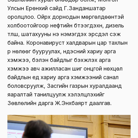
Улсын Ерөнхий сайд Г.Занданшатар
оролцлоо. Ойрх дорнодын мөргөлдөөнтэй
холбоотойгоор нефтийн бүтээгдэхүүн, дизель
түлш, шатахууны үнэ нэмэгдэх эрсдэл үүсэж
байна. Коронавируст халдварын цар тахлын
үр нөлөөг бууруулах, үндэсний хариу арга
хэмжээ, бэлэн байдлыг бэхжүүлэх арга
хэмжээ авч ажилласан шиг онцгой нөхцөл
байдлын үед хариу арга хэмжээний санал
боловсруулж, Засгийн газрын хуралдаанд
яаралтай танилцуулж хэлэлцүүлэхийг
Зөвлөлийн дарга Ж.Энхбаярт даалгав.