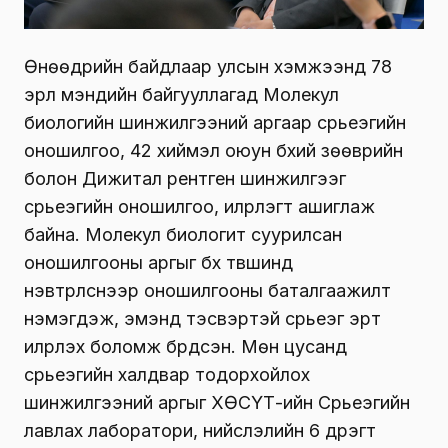
Өнөөдрийн байдлаар улсын хэмжээнд 78
эрүүл мэндийн байгууллагад Молекул
биологийн шинжилгээний аргаар сүрьеэгийн
оношилгоо, 42 хиймэл оюун бүхий зөөврийн
болон Дижитал рентген шинжилгээг
сүрьеэгийн оношилгоо, илрүүлэгт ашиглаж
байна. Молекул биологит суурилсан
оношилгооны аргыг бүх түвшинд
нэвтрүүлснээр оношилгооны баталгаажилт
нэмэгдэж, эмэнд тэсвэртэй сүрьеэг эрт
илрүүлэх боломж бүрдсэн. Мөн цусанд
сүрьеэгийн халдвар тодорхойлох
шинжилгээний аргыг ХӨСҮТ-ийн Сүрьеэгийн
лавлах лаборатори, нийслэлийн 6 дүүрэгт