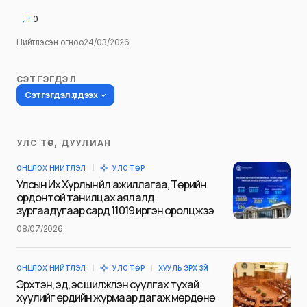
0
Нийтлэсэн огноо
24/03/2026
СЭТГЭГДЭЛ
Сэтгэгдэл үлдээх
УЛС ТӨР, ДУУЛИАН
Таны имэйл хаягийг нийтлэхгүй.
ОНЦЛОХ НИЙТЛЭЛ
УЛС ТӨР
Шаардлагатай талбаруудыг
*
гэж
Улсын Их Хурлын үйл ажиллагаа, Төрийн
тэмдэглэсэн
ордонтой танилцах аялалд
зургаадугаар сард 11019 иргэн оролцжээ
Name
*
08/07/2026
ОНЦЛОХ НИЙТЛЭЛ
УЛС ТӨР
ХУУЛЬ ЭРХ ЗҮЙ
E-mail
*
Эрхтэн, эд, эс шилжүүлэн суулгах тухай
хуулийг ердийн журмаар дагаж мөрдөнө