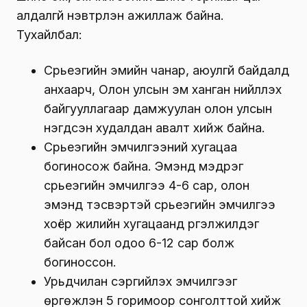
алдалгүй нэвтрүүлэн ажиллаж байна.
Тухайлбал:
Сүрьеэгийн эмийн чанар, аюулгүй байдалд
анхаарч, Олон улсын эм ханган нийлүүлэх
байгууллагаар дамжуулан олон улсын
нэгдсэн худалдан авалт хийж байна.
Сүрьеэгийн эмчилгээний хугацаа
богиносож байна. Эмэнд мэдрэг
сүрьеэгийн эмчилгээ 4-6 сар, олон
эмэнд тэсвэртэй сүрьеэгийн эмчилгээ
хоёр жилийн хугацаанд үргэлжилдэг
байсан бол одоо 6-12 сар болж
богиноссон.
Урьдчилан сэргийлэх эмчилгээг
өргөжүүлэн 5 горимоор сонголттой хийж