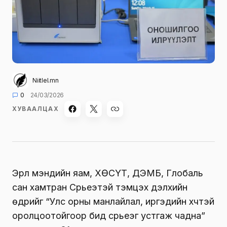
Niitlel.mn
0
24/03/2026
ХУВААЛЦАХ
Эрүүл мэндийн яам, ХӨСҮТ, ДЭМБ, Глобаль
сан хамтран Сүрьеэтэй тэмцэх дэлхийн
өдрийг “Улс орны манлайлал, иргэдийн хүчтэй
оролцоотойгоор бид сүрьеэг устгаж чадна”