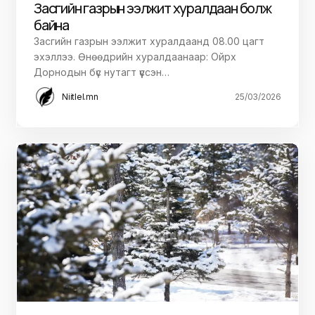
Засгийн газрын ээлжит хуралдаан болж
байна
Засгийн газрын ээлжит хуралдаанд 08.00 цагт
эхэллээ. Өнөөдрийн хуралдаанаар: Ойрх
Дорнодын бүс нутагт үүссэн…
Niitlel.mn
25/03/2026