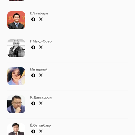
D. Sainbayar
Г. Мэнд-Ооёо
Мөнгөндалай
Р. Даваадорж
Ё. Отгонбаяр