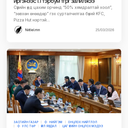
иргэнээс 1.1 тэрбум төгрөг залилжээ
Сүүлийн үед цахим орчинд “50% хямдралтай хоол”,
“зөвхөн өнөөдөр” гэх сурталчилгаа бүхий KFC,
Pizza Hut нэртэй…
Niitlel.mn
25/03/2026
ЗАСГИЙН ГАЗАР
НИЙГЭМ
ОНЦЛОХ НИЙТЛЭЛ
УЛС ТӨР
ҮЙЛ ЯВДАЛ
ЦАГ ҮЕИЙН ОНЦЛОХ МЭДЭЭ