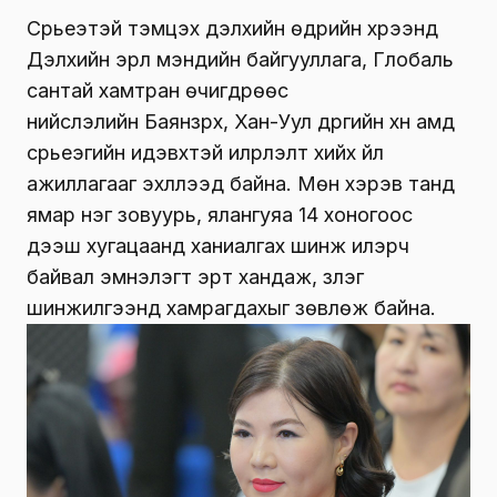
Сүрьеэтэй тэмцэх дэлхийн өдрийн хүрээнд
Дэлхийн эрүүл мэндийн байгууллага, Глобаль
сантай хамтран өчигдрөөс
нийслэлийн Баянзүрх, Хан-Уул дүүргийн хүн амд
сүрьеэгийн идэвхтэй илрүүлэлт хийх үйл
ажиллагааг эхлүүлээд байна. Мөн хэрэв танд
ямар нэг зовуурь, ялангуяа 14 хоногоос
дээш хугацаанд ханиалгах шинж илэрч
байвал эмнэлэгт эрт хандаж, үзлэг
шинжилгээнд хамрагдахыг зөвлөж байна.