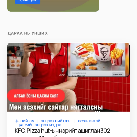
ДАРАА НЬ УНШИХ
НИЙГЭМ
ОНЦЛОХ НИЙТЛЭЛ
ХУУЛЬ ЭРХ ЗҮЙ
ЦАГ ҮЕИЙН ОНЦЛОХ МЭДЭЭ
KFC, Pizza hut-ын нэрийг ашиглан 302