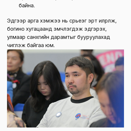
байна.
Эдгээр арга хэмжээ нь сүрьеэг эрт илрүүлж,
богино хугацаанд эмчлэгдэж эдгэрэх,
улмаар санхүүгийн дарамтыг бууруулахад
чиглэж байгаа юм.