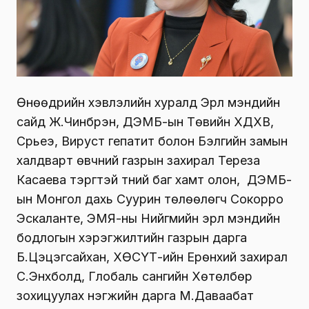
Өнөөдрийн хэвлэлийн хуралд Эрүүл мэндийн
сайд Ж.Чинбүрэн, ДЭМБ-ын Төвийн ХДХВ,
Сүрьеэ, Вируст гепатит болон Бэлгийн замын
халдварт өвчний газрын захирал Тереза
Касаева тэргүүтэй түүний баг хамт олон, ДЭМБ-
ын Монгол дахь Суурин төлөөлөгч Сокорро
Эскаланте, ЭМЯ-ны Нийгмийн эрүүл мэндийн
бодлогын хэрэгжилтийн газрын дарга
Б.Цэцэгсайхан, ХӨСҮТ-ийн Ерөнхий захирал
С.Энхболд, Глобаль сангийн Хөтөлбөр
зохицуулах нэгжийн дарга М.Даваабат