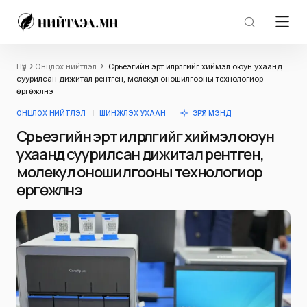
Нүүр
Онцлох нийтлэл
Сүрьеэгийн эрт илрүүлгийг хиймэл оюун ухаанд
суурилсан дижитал рентген, молекул оношилгооны технологиор
өргөжүүлнэ
ОНЦЛОХ НИЙТЛЭЛ
ШИНЖЛЭХ УХААН
ЭРҮҮЛ МЭНД
Сүрьеэгийн эрт илрүүлгийг хиймэл оюун
ухаанд суурилсан дижитал рентген,
молекул оношилгооны технологиор
өргөжүүлнэ