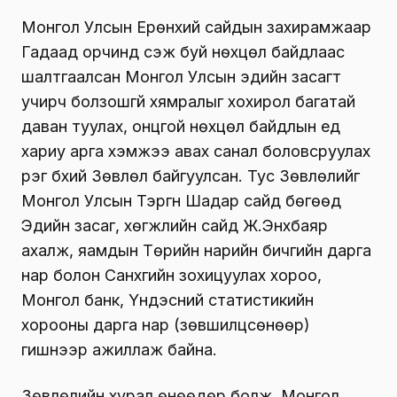
Монгол Улсын Ерөнхий сайдын захирамжаар
Гадаад орчинд үүсэж буй нөхцөл байдлаас
шалтгаалсан Монгол Улсын эдийн засагт
учирч болзошгүй хямралыг хохирол багатай
даван туулах, онцгой нөхцөл байдлын үед
хариу арга хэмжээ авах санал боловсруулах
үүрэг бүхий Зөвлөл байгуулсан. Тус Зөвлөлийг
Монгол Улсын Тэргүүн Шадар сайд бөгөөд
Эдийн засаг, хөгжлийн сайд Ж.Энхбаяр
ахалж, яамдын Төрийн нарийн бичгийн дарга
нар болон Санхүүгийн зохицуулах хороо,
Монгол банк, Үндэсний статистикийн
хорооны дарга нар (зөвшилцсөнөөр)
гишүүнээр ажиллаж байна.
Зөвлөлийн хурал өнөөдөр болж, Монгол