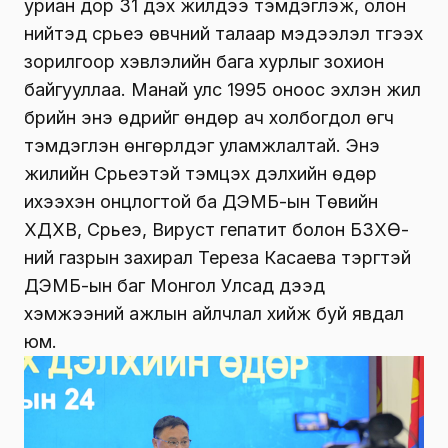
уриан дор 31 дэх жилдээ тэмдэглэж, олон
нийтэд сүрьеэ өвчний талаар мэдээлэл түгээх
зорилгоор хэвлэлийн бага хурлыг зохион
байгууллаа. Манай улс 1995 оноос эхлэн жил
бүрийн энэ өдрийг өндөр ач холбогдол өгч
тэмдэглэн өнгөрүүлдэг уламжлалтай. Энэ
жилийн Сүрьеэтэй тэмцэх дэлхийн өдөр
ихээхэн онцлогтой ба ДЭМБ-ын Төвийн
ХДХВ, Сүрьеэ, Вируст гепатит болон БЗХӨ-
ний газрын захирал Тереза Касаева тэргүүтэй
ДЭМБ-ын баг Монгол Улсад дээд
хэмжээний ажлын айлчлал хийж буй явдал
юм.