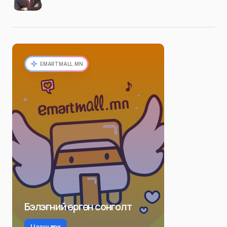
EMARTMALL.MN
Бэлэгний өргөн сонголт
Цааш үзэх