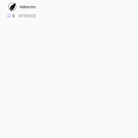
Niitlel.mn
0
01/11/2022
ХУВААЛЦАХ
Улсын Их Хурлын Аюулгүй байдал, гадаад
бодлогын байнгын хорооны өнөөдрийн
(2022.11.01) хуралдаан 11 цаг 25 минутад
гишүүдийн 52.6 хувийн ирцтэй эхэлж, нэг
асуудал хэлэлцэн шийдвэрлэв.
Хуралдааны эхэнд Байнгын хорооны дарга
Б.Энх-Амгалан хэлэлцэх асуудлыг
танилцуулсны дараа Монгол Улсын