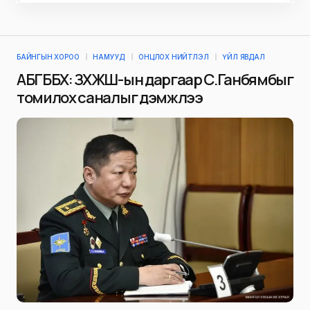
БАЙНГЫН ХОРОО
НАМУУД
ОНЦЛОХ НИЙТЛЭЛ
ҮЙЛ ЯВДАЛ
АБГББХ: ЗХЖШ-ын даргаар С.Ганбямбыг
томилох саналыг дэмжлээ