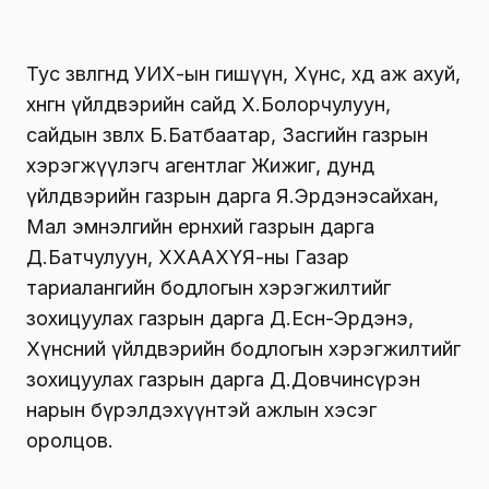
Тус зөвлөгөөнд УИХ-ын гишүүн, Хүнс, хөдөө аж ахуй,
хөнгөн үйлдвэрийн сайд Х.Болорчулуун,
сайдын зөвлөх Б.Батбаатар, Засгийн газрын
хэрэгжүүлэгч агентлаг Жижиг, дунд
үйлдвэрийн газрын дарга Я.Эрдэнэсайхан,
Мал эмнэлгийн ерөнхий газрын дарга
Д.Батчулуун, ХХААХҮЯ-ны Газар
тариалангийн бодлогын хэрэгжилтийг
зохицуулах газрын дарга Д.Есөн-Эрдэнэ,
Хүнсний үйлдвэрийн бодлогын хэрэгжилтийг
зохицуулах газрын дарга Д.Довчинсүрэн
нарын бүрэлдэхүүнтэй ажлын хэсэг
оролцов.