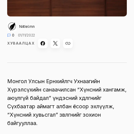
Niitlel.mn
0
01/11/2022
ХУВААЛЦАХ
Монгол Улсын Ерөнхийлөгч Ухнаагийн
Хүрэлсүхийн санаачилсан “Хүнсний хангамж,
аюулгүй байдал” үндэсний хөдөлгөөнийг
Сүхбаатар аймагт албан ёсоор эхлүүлж,
“Хүнсний хувьсгал” зөвлөгөөнийг зохион
байгууллаа.