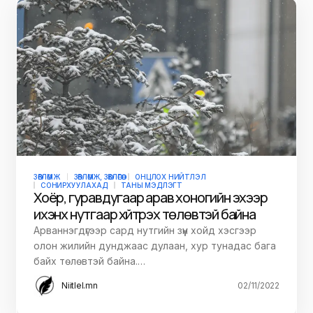
ЗӨВЛӨМЖ
ЗӨВЛӨМЖ, ЗӨВЛӨГӨӨ
ОНЦЛОХ НИЙТЛЭЛ
СОНИРХУУЛАХАД
ТАНЫ МЭДЛЭГТ
Хоёр, гуравдугаар арав хоногийн эхээр
ихэнх нутгаар хүйтрэх төлөвтэй байна
Арваннэгдүгээр сард нутгийн зүүн хойд хэсгээр
олон жилийн дунджаас дулаан, хур тунадас бага
байх төлөвтэй байна.…
Niitlel.mn
02/11/2022