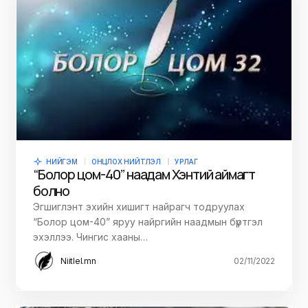
НИЙГЭМ
ОНЦЛОХ НИЙТЛЭЛ
УРЛАГ
“Болор цом-40” наадам Хэнтий аймагт
болно
Эгшиглэнт эхийн хишигт найрагч тодруулах
“Болор цом-40” яруу найргийн наадмын бүртгэл
эхэллээ. Чингис хааны…
Niitlel.mn
02/11/2022