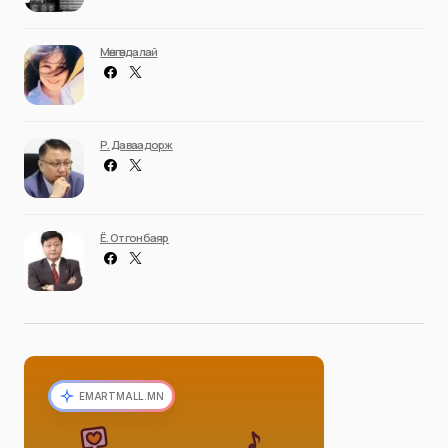
Мөнгөндалай
Р. Даваадорж
Ё. Отгонбаяр
EMARTMALL.MN