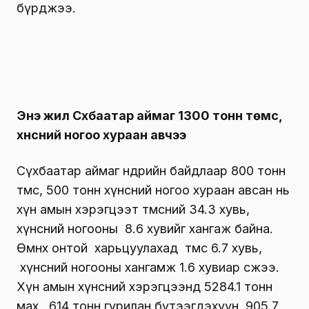
бүрджээ.
Энэ жил Сүхбаатар аймаг 1300 тонн төмс,
хүнсний ногоо хураан авчээ
Сүхбаатар аймаг өнөөдрийн байдлаар 800 тонн
төмс, 500 тонн хүнсний ногоо хураан авсан нь
хүн амын хэрэгцээт төмсний 34.3 хувь,
хүнсний ногооны 8.6 хувийг хангаж байна.
Өмнөх онтой харьцуулахад төмс 6.7 хувь,
хүнсний ногооны хангамж 1.6 хувиар өсжээ.
Хүн амын хүнсний хэрэгцээнд 5284.1 тонн
мах, 614 тонн гурилан бүтээгдэхүүн, 905.7