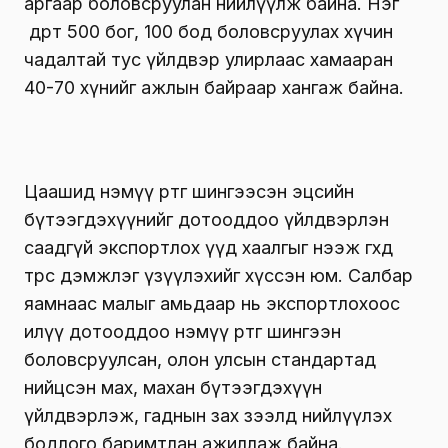
аргаар боловсруулан нийлүүлж байна. Нэг
өдөрт 500 бог, 100 бод боловсруулах хүчин
чадалтай тус үйлдвэр улирлаас хамааран
40-70 хүнийг ажлын байраар хангаж байна.
Цаашид нэмүү өртөг шингээсэн эцсийн
бүтээгдэхүүнийг дотооддоо үйлдвэрлэн
саадгүй экспортлох үүд хаалгыг нээж өгөхөд
төрөөс дэмжлэг үзүүлэхийг хүссэн юм. Салбар
яамнаас малыг амьдаар нь экспортлохоос
илүү дотооддоо нэмүү өртөг шингээн
боловсруулсан, олон улсын стандартад
нийцсэн мах, махан бүтээгдэхүүн
үйлдвэрлэж, гаднын зах зээлд нийлүүлэх
бодлого баримтлан ажиллаж байна.