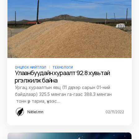
ОНЦЛОХ НИЙТЛЭЛ
ТЕХНОЛОГИ
Улаанбуудайн хураалт 92.8 хувьтай
үргэлжилж байна
Ургац хураалтын явц (11 дүгээр сарын 01-ний
байдлаар) 325.5 мянган га-гаас 388.3 мянган
тонн үр тариа, үүнээс…
Niitlel.mn
02/11/2022