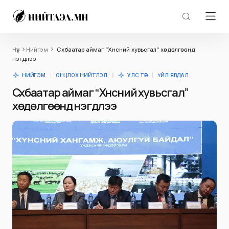
Нүүр
Нийгэм
Сүхбаатар аймаг “Хүнсний хувьсгал” хөдөлгөөнд
нэгдлээ
НИЙГЭМ
ОНЦЛОХ НИЙТЛЭЛ
УЛС ТӨР
ҮЙЛ ЯВДАЛ
Сүхбаатар аймаг “Хүнсний хувьсгал”
хөдөлгөөнд нэгдлээ