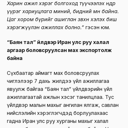
Харин ажил хэрэг болгоход түүчээлэх өндөр
үүрэг хариуцлага миний, бидний өмнө байна.
Цаг хором бүрийг ашиглан зөвхөн хэлэх биш
хэрэгжүүлэн ажиллах болно.”
гэсэн юм.
“Баян тал” үйлдвэр Иран улс руу халал
аргаар боловсруулсан мах экспортолж
байна
Сүхбаатар аймагт мах боловсруулах
чиглэлээр 7 дахь жилдээ үйл ажиллагаа
явуулж байгаа “Баян тал” үйлдвэрийн үйл
ажиллагаатай ажлын хэсэг танилцлаа. Тус
үйлдвэр малын махыг ангилан ялгаж, савлан
нийслэлийн хэрэглэгчдэд борлуулахаас
гадна Иран улс руу хурганы махыг халал