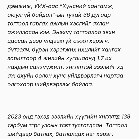
дэмжиж, УИХ-аас “Хүнсний хангамж,
аюулгүй байдал”-ын тухай 36 дугаар
тогтоол гаргах ажлын хэсгийг ахлан
ажилласан юм. Энэхүү тогтоолоо зөвхөн
цаасан дээр үлдээхгүй ажил хэрэгч,
бүтээлч, бүрэн хэрэгжих нөхцөлийг хангах
зорилгоор 4 жилийн хугацаанд 1.7 их
наядын санхүүжилт, хөнгөлөлттэй зээлийг хөдөө
аж ахуйн болон хүнс үйлдвэрлэгч нартаа
олгохоор шийдвэрлэж байлаа.
2023 онд гэхэд зээлийн хүүгийн хөнгөлөлтөд 138
тэрбум төгрөг улсын төсөвт тусгагдсан. Тогтоол
шийдвэр батлах, батлалцах нэг хэрэг.