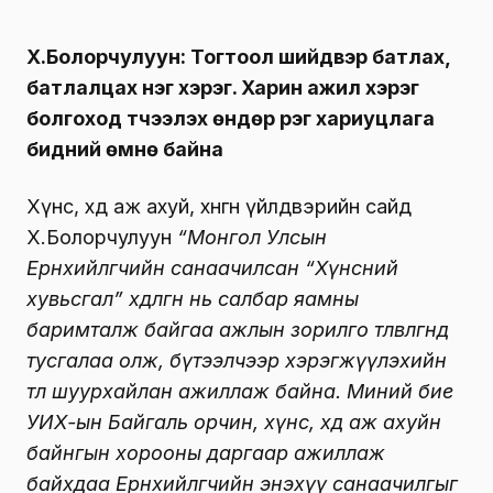
Х.Болорчулуун: Тогтоол шийдвэр батлах,
батлалцах нэг хэрэг. Харин ажил хэрэг
болгоход түүчээлэх өндөр үүрэг хариуцлага
бидний өмнө байна
Хүнс, хөдөө аж ахуй, хөнгөн үйлдвэрийн сайд
Х.Болорчулуун
“Монгол Улсын
Ерөнхийлөгчийн санаачилсан “Хүнсний
хувьсгал” хөдөлгөөн нь салбар яамны
баримталж байгаа ажлын зорилго төлөвлөгөөнд
тусгалаа олж, бүтээлчээр хэрэгжүүлэхийн
төлөө шуурхайлан ажиллаж байна. Миний бие
УИХ-ын Байгаль орчин, хүнс, хөдөө аж ахуйн
байнгын хорооны даргаар ажиллаж
байхдаа Ерөнхийлөгчийн энэхүү санаачилгыг