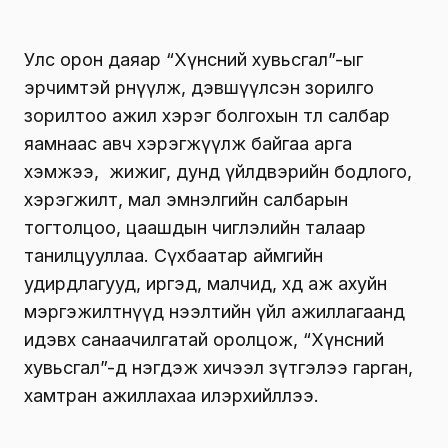
Улс орон даяар “Хүнсний хувьсгал”-ыг
эрчимтэй өрнүүлж, дэвшүүлсэн зорилго
зорилтоо ажил хэрэг болгохын төлөө салбар
яамнаас авч хэрэгжүүлж байгаа арга
хэмжээ, жижиг, дунд үйлдвэрийн бодлого,
хэрэгжилт, мал эмнэлгийн салбарын
тогтолцоо, цаашдын чиглэлийн талаар
танилцууллаа. Сүхбаатар аймгийн
удирдлагууд, иргэд, малчид, хөдөө аж ахуйн
мэргэжилтнүүд нээлтийн үйл ажиллагаанд
идэвх санаачилгатай оролцож, “Хүнсний
хувьсгал”-д нэгдэж хичээл зүтгэлээ гарган,
хамтран ажиллахаа илэрхийллээ.