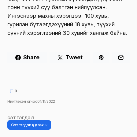
тонн түүхий сүү бэлтгэн нийлүүлсэн.
Ингэснээр махны хэрэгцээг 100 хувь,
гурилан бүтээгдэхүүний 18 хувь, түүхий
сүүний хэрэглээний 30 хувийг хангаж байна.
Share
Tweet
0
Нийтлэсэн огноо
01/11/2022
СЭТГЭГДЭЛ
Сэтгэгдэл үлдээх