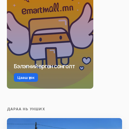
Бэлэгний өргөн сонголт
Цааш үзэх
ДАРАА НЬ УНШИХ