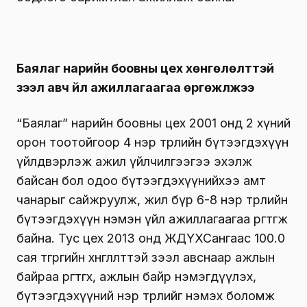
Баялаг нарийн боовны цех хөнгөлөлттэй
зээл авч үйл ажиллагаагаа өргөжүүлжээ
“Баялаг” нарийн боовны цех 2001 онд 2 хүний
орон тоотойгоор 4 нэр төрлийн бүтээгдэхүүн
үйлдвэрлэж ажил үйлчилгээгээ эхэлж
байсан бол одоо бүтээгдэхүүнийхээ амт
чанарыг сайжруулж, жил бүр 6-8 нэр төрлийн
бүтээгдэхүүн нэмэн үйл ажиллагаагаа өргөтгөж
байна. Тус цех 2013 онд ЖДҮХСангаас 100.0
сая төгрөгийн хөнгөлөлттэй зээл авснаар ажлын
байраа өргөтгөх, ажлын байр нэмэгдүүлэх,
бүтээгдэхүүний нэр төрлийг нэмэх боломж